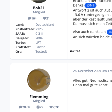
Brücke an der Rückseit
Danke
@Nil
Bob21
Antwort 2 ist auch gut
Mitglied
13,6 V runtergezogen .
164
51
aber der Rest läuft un
Beiträge
Reputation
Da muss sich mein Zett
Land:
Deutschland
Postleitzahl:
21255
Also auch danke an
@
SAAB:
9-3 II
An sich würden beide L
Baujahr:
2004
Turbo:
LPT
Kraftstoff:
Benzin
Zitat
Ort:
Tostedt
26. Dezember 2025 um 17:
Alles gut. Neumodischer
Denn mal gute Fahrt.
Flemming
Mitglied
28,6k
29
7,2k
Beiträge
Lösungen
Reputation