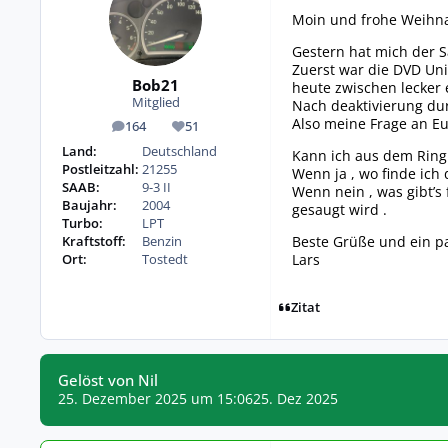
Moin und frohe Weihna
Gestern hat mich der 
Zuerst war die DVD Uni
Bob21
heute zwischen lecker 
Mitglied
Nach deaktivierung dur
Also meine Frage an Eu
164
51
Beiträge
Reputation
Land:
Deutschland
Kann ich aus dem Ring
Postleitzahl:
21255
Wenn ja , wo finde ich 
SAAB:
9-3 II
Wenn nein , was gibt’s 
Baujahr:
2004
gesaugt wird .
Turbo:
LPT
Beste Grüße und ein p
Kraftstoff:
Benzin
Lars
Ort:
Tostedt
Zitat
Gelöst von Nil
25. Dezember 2025 um 15:06
25. Dez 2025