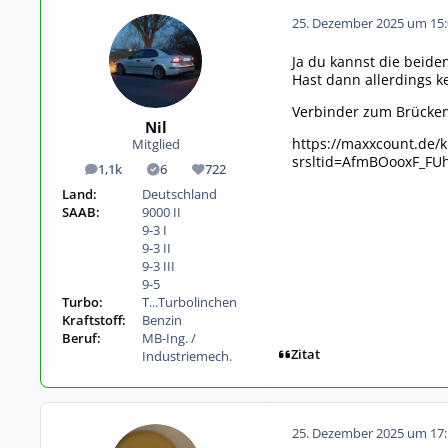
25. Dezember 2025 um 15:
Ja du kannst die beid
Hast dann allerdings k
Verbinder zum Brücken
Nil
https://maxxcount.de/k
Mitglied
srsltid=AfmBOooxF_FU
1,1k
6
722
Beiträge
Lösungen
Reputation
Land:
Deutschland
SAAB:
9000 II
9-3 I
9-3 II
9-3 III
9-5
Turbo:
T...Turbolinchen
Kraftstoff:
Benzin
Beruf:
MB-Ing. /
Zitat
Industriemech.
25. Dezember 2025 um 17: