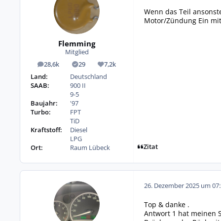
Wenn das Teil ansonste
Motor/Zündung Ein mi
Flemming
Mitglied
28,6k
29
7,2k
Beiträge
Lösungen
Reputation
Land:
Deutschland
SAAB:
900 II
9-5
Baujahr:
'97
Turbo:
FPT
TiD
Kraftstoff:
Diesel
LPG
Zitat
Ort:
Raum Lübeck
26. Dezember 2025 um 07:
Top & danke .
Antwort 1 hat meinen S