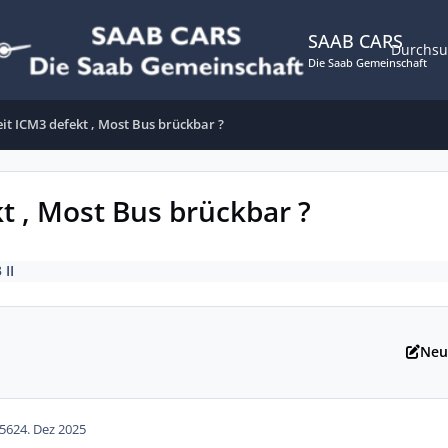
SAAB CARS
Durchs
Die Saab Gemeinschaft
it ICM3 defekt , Most Bus brückbar ?
t , Most Bus brückbar ?
 II
Neu
56
24. Dez 2025