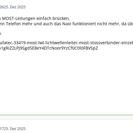
06
25. Dez 2025
en MOST-Leitungen einfach brücken.
ein Telefon mehr und auch das Navi funktioniert nicht mehr, da übe
.
ufatec-33419-most-lwl-lichtwellenleiter-most-stossverbinder-einz
h1gRiZ2LPj9Sgd5E8eY4DTcNoor9YzCf0Ctll0FBVSpZ
17
25. Dez 2025