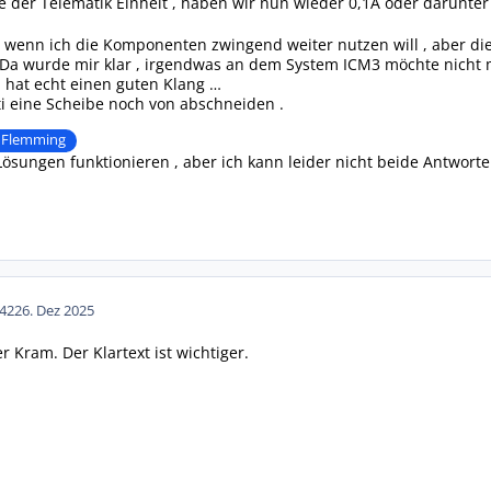
e der Telematik Einheit , haben wir nun wieder 0,1A oder darunter 
 , wenn ich die Komponenten zwingend weiter nutzen will , aber die
 Da wurde mir klar , irgendwas an dem System ICM3 möchte nicht meh
d hat echt einen guten Klang …
i eine Scheibe noch von abschneiden .
Flemming
ösungen funktionieren , aber ich kann leider nicht beide Antwort
42
26. Dez 2025
 Kram. Der Klartext ist wichtiger.