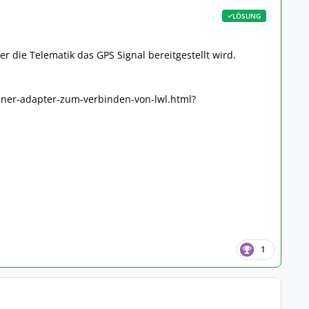
LÖSUNG
r die Telematik das GPS Signal bereitgestellt wird.
elner-adapter-zum-verbinden-von-lwl.html?
1