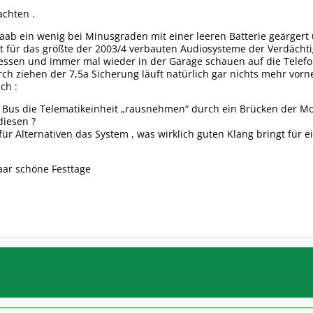
chten .
Saab ein wenig bei Minusgraden mit einer leeren Batterie geärg
t für das größte der 2003/4 verbauten Audiosysteme der Verdächti
essen und immer mal wieder in der Garage schauen auf die Telefon 
ch ziehen der 7,5a Sicherung läuft natürlich gar nichts mehr vorn
ch :
 Bus die Telematikeinheit „rausnehmen“ durch ein Brücken der M
diesen ?
für Alternativen das System , was wirklich guten Klang bringt für ei
aar schöne Festtage