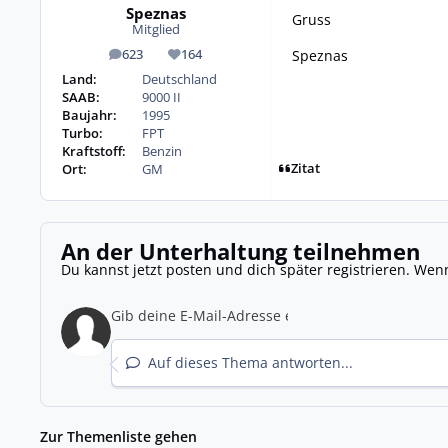
Speznas
Gruss
Mitglied
Speznas
623
164
Beiträge
Reputation
Land:
Deutschland
SAAB:
9000 II
Baujahr:
1995
Turbo:
FPT
Kraftstoff:
Benzin
Zitat
Ort:
GM
An der Unterhaltung teilnehmen
Du kannst jetzt posten und dich später registrieren. Wen
Auf dieses Thema antworten...
Zur Themenliste gehen