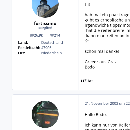
Hi!
hab mal ein paar frage
-gibt es erheblioche u
fortissimo
irgendwlche tipps? möc
Mitglied
-hat die reifenbreite i
-kann man reifen onlin
26,9k
214
Beiträge
Reputation
:?:
Land:
Deutschland
Postleitzahl:
47906
schon mal danke!
Ort:
Niederrhein
Greeez aus Graz
Bodo
Zitat
21. November 2003 um 22
Hallo Bodo,
ich kann nur von Reife