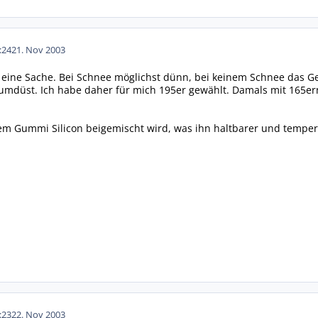
:24
21. Nov 2003
so eine Sache. Bei Schnee möglichst dünn, bei keinem Schnee das Ge
rumdüst. Ich habe daher für mich 195er gewählt. Damals mit 165ern 
em Gummi Silicon beigemischt wird, was ihn haltbarer und temper
:23
22. Nov 2003