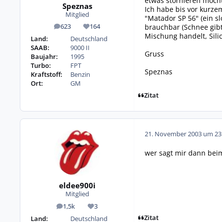
etwas stornieren möcht
Speznas
Ich habe bis vor kurze
Mitglied
"Matador SP 56" (ein s
brauchbar (Schnee gibt
623
164
Beiträge
Reputation
Mischung handelt, Sili
Land:
Deutschland
SAAB:
9000 II
Gruss
Baujahr:
1995
Turbo:
FPT
Speznas
Kraftstoff:
Benzin
Ort:
GM
Zitat
21. November 2003 um 23
wer sagt mir dann beim
eldee900i
Mitglied
1,5k
3
Beiträge
Reputation
Zitat
Land:
Deutschland