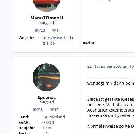
ManuTOmanU
Mitglied
720
1
Beiträge
Reputation
Website:
http://www.fulda-
Zitat
trial.de
22. November 2003 um 15
-------------------------------
wer sagt mir dann beim
Speznas
Silica ist gefällte Kie
Mitglied
besseres Verhalten au
Aushärtungstemperatur 
623
164
Beiträge
Reputation
diesem Grund greifen a
Land:
Deutschland
SAAB:
9000 II
Normalerweise sollte D
Baujahr:
1995
Turbo:
FPT