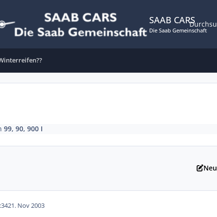
SAAB CARS
Durchs
Die Saab Gemeinschaft
Winterreifen??
n
99, 90, 900 I
Neu
:34
21. Nov 2003