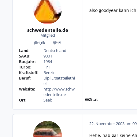
also goodyear kann ich 
schwedenteile.de
Mitglied
1,6k
15
Beiträge
Reputation
Land:
Deutschland
SAAB:
900 I
Baujahr:
1984
Turbo:
FPT
Kraftstoff:
Benzin
Beruf:
Dipl.Ersatzteilethi
el
Website:
http://www.schw
edenteile.de
Zitat
Ort:
Saab
22. November 2003 um 09
Hehe, hab gar keine Ah