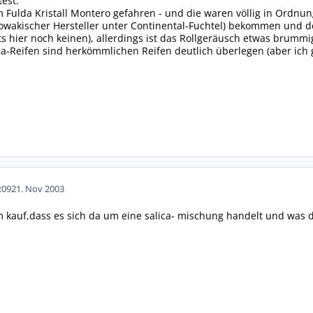
est.
m Fulda Kristall Montero gefahren - und die waren völlig in Ordnu
lowakischer Hersteller unter Continental-Fuchtel) bekommen und de
s hier noch keinen), allerdings ist das Rollgeräusch etwas brummig.
ca-Reifen sind herkömmlichen Reifen deutlich überlegen (aber ich
:09
21. Nov 2003
 kauf,dass es sich da um eine salica- mischung handelt und was d