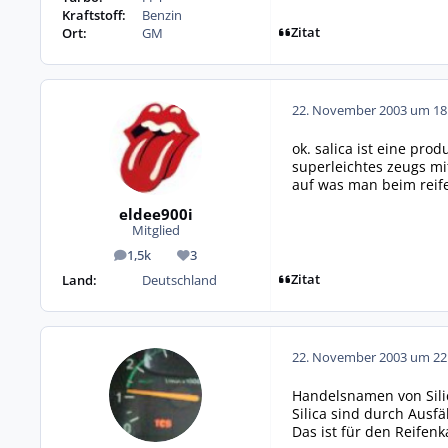
Kraftstoff:
Benzin
Zitat
Ort:
GM
22. November 2003 um 18
ok. salica ist eine pr
superleichtes zeugs mi
auf was man beim reifen
eldee900i
Mitglied
1,5k
3
Beiträge
Reputation
Zitat
Land:
Deutschland
22. November 2003 um 22
Handelsnamen von Silic
Silica sind durch Ausf
Das ist für den Reifenk