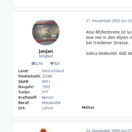
21. November 2003 um 23
Also REifenbreite ist 
due viel in den Alpen 
bei trockener Strasse.
JanJan
Solica bedeutet, daß d
Mitglied
2,1k
521
Beiträge
Reputation
Land:
Deutschland
Postleitzahl:
32584
SAAB:
900 I
Baujahr:
1992
Turbo:
FPT
Kraftstoff:
Benzin
Beruf:
Metabolist
Zitat
Ort:
Löhne
22. November 2003 um 07