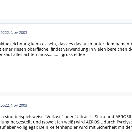
:52
22. Nov 2003
oduktbezeichnung.kann es sein, dass es das auch unter dem namen A
t einer riesen oberfläche. findet verwendung in vielen bereichen d
kauf alles achten muss.......... gruss eldee
:55
22. Nov 2003
a sind beispielsweise "Vulkasil" oder "Ultrasil". Silica und AEROS
ällung hergestellt und (soweit ich weiß) wird AEROSIL durch Pyroly
auf aber völlig egal: Dein Reifenhändler wird mit Sicherheit mit d