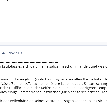
:34
22. Nov 2003
-------------------------------------------------
 kauf,dass es sich da um eine salica- mischung handelt und was d
selsäure und ermöglicht (in Verbindung mit speziellen Kautschuksor
f Nässe/Schnee, z.T. auch eine höhere Lebensdauer. Silicamischun
der Lauffläche, d.h. der Reifen bleibt auch bei niedrigeren Temp
uch einige Sommerreifen inzwischen gar nicht so schlecht bei Te
ir der Reifenhändler Deines Vertrauens sagen können, ob es sich