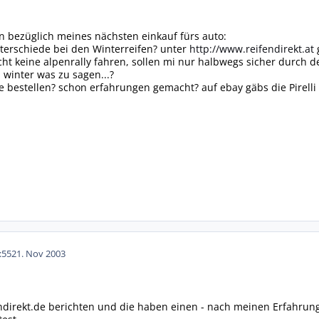
n bezüglich meines nächsten einkauf fürs auto:
nterschiede bei den Winterreifen? unter
http://www.reifendirekt.at
g
ht keine alpenrally fahren, sollen mi nur halbwegs sicher durch d
m winter was zu sagen...?
e bestellen? schon erfahrungen gemacht? auf ebay gäbs die Pirelli
:55
21. Nov 2003
ndirekt.de berichten und die haben einen - nach meinen Erfahrun