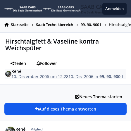
Zum Inhalt springen
SAAB CARS
Anmelden
Die Saab Gemeinschaft
Startseite
Saab Technikbereich
99, 90, 900 I
Hirschtalgf
Hirschtalgfett & Vaseline kontra
Weichspüler
Teilen
Follower
René
10. Dezember 2006 um 12:28
10. Dez 2006
in
99, 90, 900 I
Neues Thema starten
Auf dieses Thema antworten
Autor-Statistiken
René
Mitglied