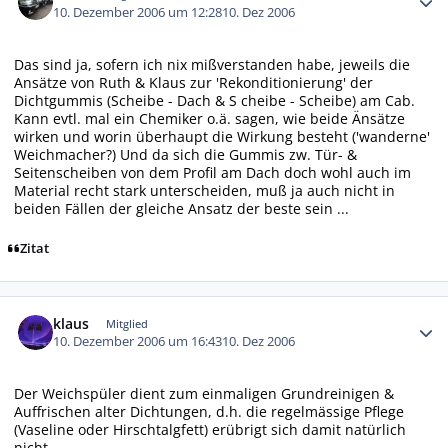
10. Dezember 2006 um 12:28
10. Dez 2006
Das sind ja, sofern ich nix mißverstanden habe, jeweils die
Ansätze von Ruth & Klaus zur 'Rekonditionierung' der
Dichtgummis (Scheibe - Dach & S cheibe - Scheibe) am Cab.
Kann evtl. mal ein Chemiker o.ä. sagen, wie beide Änsätze
wirken und worin überhaupt die Wirkung besteht ('wanderne'
Weichmacher?) Und da sich die Gummis zw. Tür- &
Seitenscheiben von dem Profil am Dach doch wohl auch im
Material recht stark unterscheiden, muß ja auch nicht in
beiden Fällen der gleiche Ansatz der beste sein ...
Zitat
Autor-Statistiken
klaus
Mitglied
10. Dezember 2006 um 16:43
10. Dez 2006
Der Weichspüler dient zum einmaligen Grundreinigen &
Auffrischen alter Dichtungen, d.h. die regelmässige Pflege
(Vaseline oder Hirschtalgfett) erübrigt sich damit natürlich
nicht.