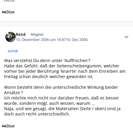
Zitat
Autor-Statistiken
René
Mitglied
10. Dezember 2006 um 16:47
10. Dez 2006
AUTOR
Was verstehst Du denn unter 'Auffrischen'?
Habe das Gefühl, daß der Seitenscheibengummi, welcher
vorher bei jeder Berührung 'knarrte' nach dem Einreiben am
Freitag schon deutlich weicher geworden ist.
Worin besteht denn die unterschiedliche Wirkung beider
Ansätze ?
Ich möchte mich nicht nur darüber freuen, daß es besser
wurde, sondern mögl. auch wissen, warum ...
NaJa, und wie gesagt, die Materialien (Seite / oben) sind ja
doch auch recht unterschiedlich.
Zitat