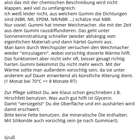
also das mit der chemischen Beschreibung wird nicht
klappen, weil viel zu umfangreich.
Ich weiß leider nicht, aus welchem Gummi die Dichtungen
sind (NBR, NR, EPDM, NR/NBR ...) schätze mal NBR.
Nur soviel: Gummi hat immer Weichmacher, die mit der Zeit
aus dem Gummi rausdiffundieren. Das geht unter
Sonneneinstrahlung schneller (wieder abhängig vom
eigentlichen Material) und dann härtet Gummi aus.
Man kann durch Weichspüler versuchen den Weichmacher
wieder "einzulagern", wobei vorsichtig dosierte Wärme hilft.
Das funktioniert aber nicht sehr oft, besser gesagt richtig
harten Gummi bekommst Du nicht mehr weich. Mit der
Wärme sollte man außerdem vorsichtig sein, da sie unter
anderem auf Dauer einwirkend als künstliche Alterung dient.
(1 Monat bei 70°C => 8 Monate RT)
Zur Pflege solltest Du, wie Klaus schon geschrieben z.B.
Hirschfett benutzen. Was auch gut hilft ist Glycerin.
Damit "versiegelst" Du die Oberfläche und ein aushärten wird
damit erschwert.
Bitte keine Fette benutzen, die mineralische Öle enthalten.
Mit Silikonöle auch vorsichtig sein (je nach Gummiart).
Gruß