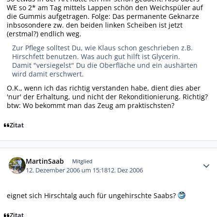
WE so 2* am Tag mittels Lappen schön den Weichspüler auf
die Gummis aufgetragen. Folge: Das permanente Geknarze
inbsosondere zw. den beiden linken Scheiben ist jetzt
(erstmal?) endlich weg.
Zur Pflege solltest Du, wie Klaus schon geschrieben z.B.
Hirschfett benutzen. Was auch gut hilft ist Glycerin.
Damit "versiegelst" Du die Oberfläche und ein aushärten
wird damit erschwert.
O.K., wenn ich das richtig verstanden habe, dient dies aber
'nur' der Erhaltung, und nicht der Rekonditionierung. Richtig?
btw: Wo bekommt man das Zeug am praktischsten?
Zitat
Autor-Statistiken
MartinSaab
Mitglied
12. Dezember 2006 um 15:18
12. Dez 2006
eignet sich Hirschtalg auch für ungehirschte Saabs?
Zitat