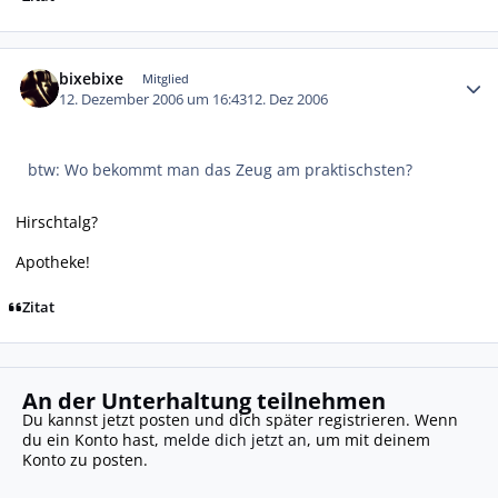
Autor-Statistiken
bixebixe
Mitglied
12. Dezember 2006 um 16:43
12. Dez 2006
btw: Wo bekommt man das Zeug am praktischsten?
Hirschtalg?
Apotheke!
Zitat
An der Unterhaltung teilnehmen
Du kannst jetzt posten und dich später registrieren. Wenn
du ein Konto hast,
melde dich jetzt an
, um mit deinem
Konto zu posten.