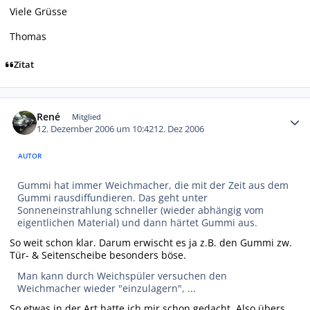
Viele Grüsse
Thomas
Zitat
Autor-Statistiken
René
Mitglied
12. Dezember 2006 um 10:42
12. Dez 2006
AUTOR
Gummi hat immer Weichmacher, die mit der Zeit aus dem
Gummi rausdiffundieren. Das geht unter
Sonneneinstrahlung schneller (wieder abhängig vom
eigentlichen Material) und dann härtet Gummi aus.
So weit schon klar. Darum erwischt es ja z.B. den Gummi zw.
Tür- & Seitenscheibe besonders böse.
Man kann durch Weichspüler versuchen den
Weichmacher wieder "einzulagern", ...
So etwas in der Art hatte ich mir schon gedacht. Also übers