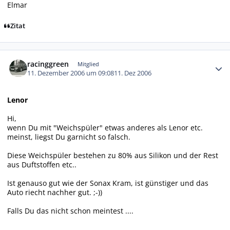
Elmar
Zitat
Autor-Statistiken
racinggreen
Mitglied
11. Dezember 2006 um 09:08
11. Dez 2006
Lenor
Hi,
wenn Du mit "Weichspüler" etwas anderes als Lenor etc.
meinst, liegst Du garnicht so falsch.
Diese Weichspüler bestehen zu 80% aus Silikon und der Rest
aus Duftstoffen etc..
Ist genauso gut wie der Sonax Kram, ist günstiger und das
Auto riecht nachher gut. ;-))
Falls Du das nicht schon meintest ....