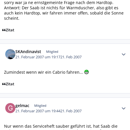
sorry war ja ne ernstgemeinte Frage nach dem Hardtop.
Antwort: Der Saab ist nichts für Warmduscher, also gibt es
auch kein Hardtop, wir fahren immer offen, sobald die Sonne
scheint.
Zitat
Autor-Statistiken
SKAndinavist
Mitglied
21. Februar 2007 um 19:17
21. Feb 2007
Zumindest wenn wir ein Cabrio fahren...
Zitat
Autor-Statistiken
gelmac
Mitglied
21. Februar 2007 um 19:44
21. Feb 2007
Nur wenn das Serviceheft sauber geführt ist, hat Saab die