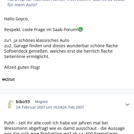
für mein Auto?
Hallo Goyco,
Respekt, coole Frage im Saab-Forum!
zu1. ja schönes klassisches Auto
zu2. Garage finden und dieses wunderbar schöne flache
Softverdeck genießen, welches erst die herrlich flache
Seitenlinie ermöglicht.
Allzeit guten Flug!
Zitat
Autor-Statistiken
bibo93
Mitglied
24. Februar 2007 um 16:04
24. Feb 2007
Puhh - seit ihr alle cool! Ich habe vor Jahren mal bei
Wiessmann abgefragt wie es damit ausschaut - die Aussage
war das sich eine Produktion erst ab ca. 500 Exemplaren