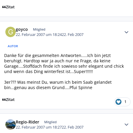
Zitat
Autor-Statistiken
goyco
Mitglied
22. Februar 2007 um 18:24
22. Feb 2007
AUTOR
Danke für die gesammelten Antworten.....Ich bin jetzt
beruhigt. Hardtop war ja auch nur ne Frage, da keine
Garage....Stoffdach finde ich sowieso sehr elegant und chick
und wenn das Ding winterfest ist...Super!!!!!!
3er??? Was meinst Du, warum ich beim Saab gelandet
bin...genau aus diesem Grund....Pfui Spinne
Zitat
1
Autor-Statistiken
Regio-Rider
Mitglied
22. Februar 2007 um 18:27
22. Feb 2007