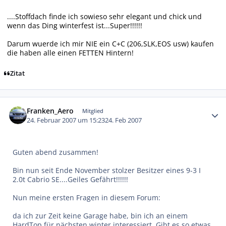
....Stoffdach finde ich sowieso sehr elegant und chick und
wenn das Ding winterfest ist...Super!!!!!!
Darum wuerde ich mir NIE ein C+C (206,SLK,EOS usw) kaufen
die haben alle einen FETTEN Hintern!
Zitat
Autor-Statistiken
Franken_Aero
Mitglied
24. Februar 2007 um 15:23
24. Feb 2007
Guten abend zusammen!
Bin nun seit Ende November stolzer Besitzer eines 9-3 I
2.0t Cabrio SE....Geiles Gefährt!!!!!!
Nun meine ersten Fragen in diesem Forum:
da ich zur Zeit keine Garage habe, bin ich an einem
HardTop für nächsten winter interessiert. Gibt es so etwas