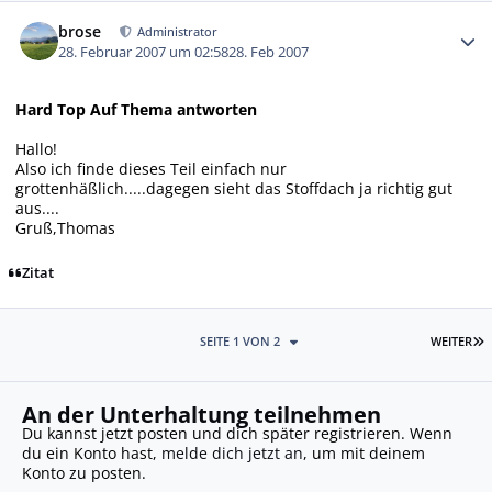
Autor-Statistiken
brose
Administrator
28. Februar 2007 um 02:58
28. Feb 2007
Hard Top Auf Thema antworten
Hallo!
Also ich finde dieses Teil einfach nur
grottenhäßlich.....dagegen sieht das Stoffdach ja richtig gut
aus....
Gruß,Thomas
Zitat
L
SEITE 1 VON 2
WEITER
An der Unterhaltung teilnehmen
Du kannst jetzt posten und dich später registrieren. Wenn
du ein Konto hast,
melde dich jetzt an
, um mit deinem
Konto zu posten.