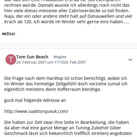
rechnen würde. Damals wusste ich allerdings noch nicht das
hier viele dieses mieseste aller Cabrioverdecke so toll finden.
Naja, der ein oder andere steht halt auf Donauwellen und viel
Krach ab 120. Ich würde im Winter sehr gerne eins haben.....
Zitat
Autor-Statistiken
Tom Sun Beach
Mitglied
24. Februar 2007 um 17:10
24. Feb 2007
Die Frage nach dem Hardtop ist schon berechtigt, wobei ich
im Winter das heimelige Zeltgefühl doch vorziehe zumal ich
eigentlich meistens denn Kofferraum benötige.
guck mal folgende Adresse an
http://www.saabtorqueuk.com/
Die haben zur Zeit zwar ihre Seite in Bearbeitung, die haben
da aber mal eine ganze Menge an Tuning-Zubehör (über
Geschmack lässt sich bekanntlich trefflich streiten) angeboten