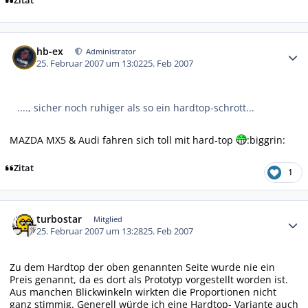
Zitat
Autor-Statistiken
hb-ex
Administrator
25. Februar 2007 um 13:02
25. Feb 2007
...., sicher noch ruhiger als so ein hardtop-schrott...
MAZDA MX5 & Audi fahren sich toll mit hard-top
:biggrin:
Zitat
1
Autor-Statistiken
turbostar
Mitglied
25. Februar 2007 um 13:28
25. Feb 2007
Zu dem Hardtop der oben genannten Seite wurde nie ein
Preis genannt, da es dort als Prototyp vorgestellt worden ist.
Aus manchen Blickwinkeln wirkten die Proportionen nicht
ganz stimmig. Generell würde ich eine Hardtop- Variante auch