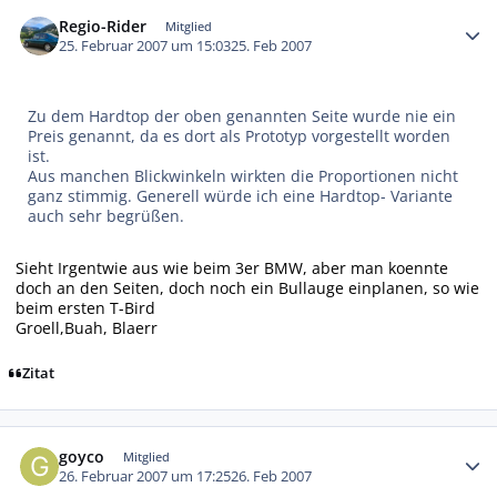
Autor-Statistiken
Regio-Rider
Mitglied
25. Februar 2007 um 15:03
25. Feb 2007
Zu dem Hardtop der oben genannten Seite wurde nie ein
Preis genannt, da es dort als Prototyp vorgestellt worden
ist.
Aus manchen Blickwinkeln wirkten die Proportionen nicht
ganz stimmig. Generell würde ich eine Hardtop- Variante
auch sehr begrüßen.
Sieht Irgentwie aus wie beim 3er BMW, aber man koennte
doch an den Seiten, doch noch ein Bullauge einplanen, so wie
beim ersten T-Bird
Groell,Buah, Blaerr
Zitat
Autor-Statistiken
goyco
Mitglied
26. Februar 2007 um 17:25
26. Feb 2007