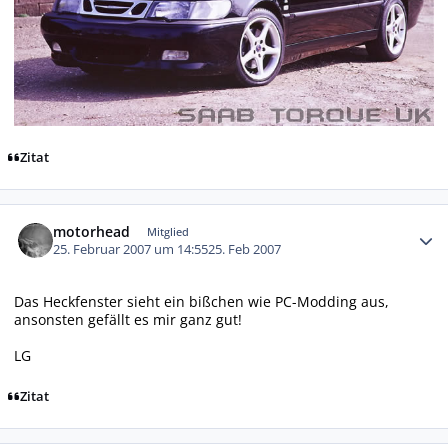
Zitat
Autor-Statistiken
motorhead
Mitglied
25. Februar 2007 um 14:55
25. Feb 2007
Das Heckfenster sieht ein bißchen wie PC-Modding aus,
ansonsten gefällt es mir ganz gut!
LG
Zitat