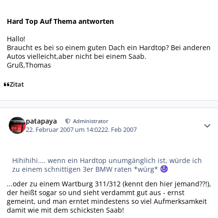
Hard Top Auf Thema antworten
Hallo!
Braucht es bei so einem guten Dach ein Hardtop? Bei anderen
Autos vielleicht,aber nicht bei einem Saab.
Gruß,Thomas
Zitat
Autor-Statistiken
patapaya
Administrator
22. Februar 2007 um 14:02
22. Feb 2007
Hihihihi.... wenn ein Hardtop unumgänglich ist, würde ich
zu einem schnittigen 3er BMW raten *würg*
...oder zu einem Wartburg 311/312 (kennt den hier jemand??!),
der heißt sogar so und sieht verdammt gut aus - ernst
gemeint, und man erntet mindestens so viel Aufmerksamkeit
damit wie mit dem schicksten Saab!