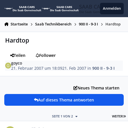
Zum Inhalt springen
SAAB CARS
Anmelden
Die Saab Gemeinschaft
Startseite
Saab Technikbereich
900 II - 9-3 I
Hardtop
Hardtop
Teilen
Follower
goyco
21. Februar 2007 um 18:09
21. Feb 2007
in
900 II - 9-3 I
Neues Thema starten
Auf dieses Thema antworten
L
SEITE 1 VON 2
WEITER
Autor-Statistiken