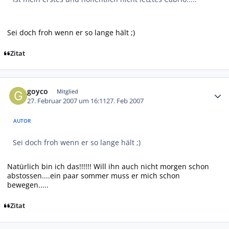
Sei doch froh wenn er so lange hält ;)
Zitat
Autor-Statistiken
goyco
Mitglied
27. Februar 2007 um 16:11
27. Feb 2007
AUTOR
Sei doch froh wenn er so lange hält ;)
Natürlich bin ich das!!!!!! Will ihn auch nicht morgen schon
abstossen....ein paar sommer muss er mich schon
bewegen.....
Zitat