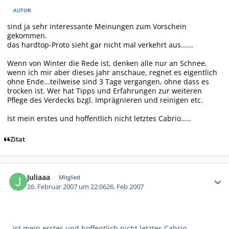
AUTOR
sind ja sehr interessante Meinungen zum Vorschein
gekommen.
das hardtop-Proto sieht gar nicht mal verkehrt aus......
Wenn von Winter die Rede ist, denken alle nur an Schnee,
wenn ich mir aber dieses jahr anschaue, regnet es eigentlich
ohne Ende...teilweise sind 3 Tage vergangen, ohne dass es
trocken ist. Wer hat Tipps und Erfahrungen zur weiteren
Pflege des Verdecks bzgl. Imprägnieren und reinigen etc.
Ist mein erstes und hoffentlich nicht letztes Cabrio.....
Zitat
Autor-Statistiken
Juliaaa
Mitglied
26. Februar 2007 um 22:06
26. Feb 2007
Ist mein erstes und hoffentlich nicht letztes Cabrio.....