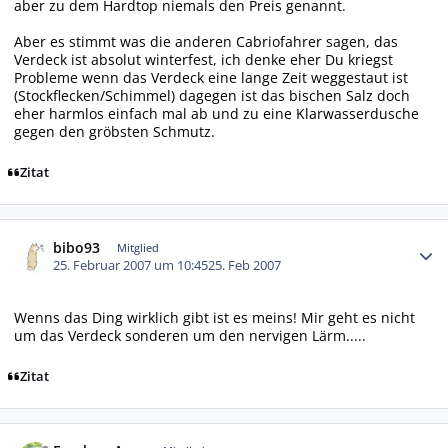
aber zu dem Hardtop niemals den Preis genannt.
Aber es stimmt was die anderen Cabriofahrer sagen, das
Verdeck ist absolut winterfest, ich denke eher Du kriegst
Probleme wenn das Verdeck eine lange Zeit weggestaut ist
(Stockflecken/Schimmel) dagegen ist das bischen Salz doch
eher harmlos einfach mal ab und zu eine Klarwasserdusche
gegen den gröbsten Schmutz.
Zitat
Autor-Statistiken
bibo93
Mitglied
25. Februar 2007 um 10:45
25. Feb 2007
Wenns das Ding wirklich gibt ist es meins! Mir geht es nicht
um das Verdeck sonderen um den nervigen Lärm.....
Zitat
Autor-Statistiken