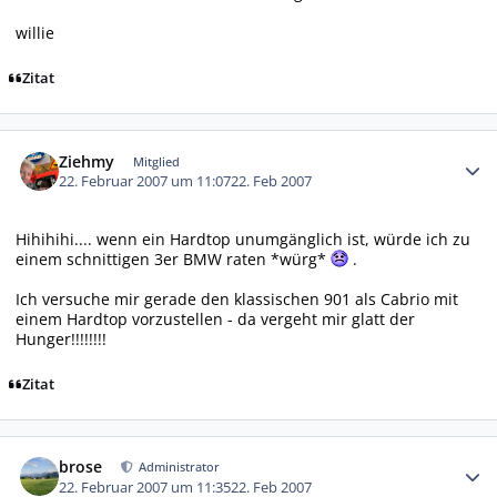
willie
Zitat
Autor-Statistiken
Ziehmy
Mitglied
22. Februar 2007 um 11:07
22. Feb 2007
Hihihihi.... wenn ein Hardtop unumgänglich ist, würde ich zu
einem schnittigen 3er BMW raten *würg*
.
Ich versuche mir gerade den klassischen 901 als Cabrio mit
einem Hardtop vorzustellen - da vergeht mir glatt der
Hunger!!!!!!!!
Zitat
Autor-Statistiken
brose
Administrator
22. Februar 2007 um 11:35
22. Feb 2007