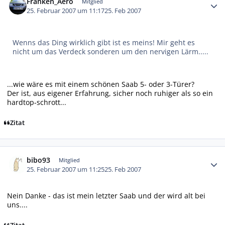
Franken_Aero
Mitglied
25. Februar 2007 um 11:17
25. Feb 2007
Wenns das Ding wirklich gibt ist es meins! Mir geht es
nicht um das Verdeck sonderen um den nervigen Lärm.....
...wie wäre es mit einem schönen Saab 5- oder 3-Türer?
Der ist, aus eigener Erfahrung, sicher noch ruhiger als so ein
hardtop-schrott...
Zitat
Autor-Statistiken
bibo93
Mitglied
25. Februar 2007 um 11:25
25. Feb 2007
Nein Danke - das ist mein letzter Saab und der wird alt bei
uns....