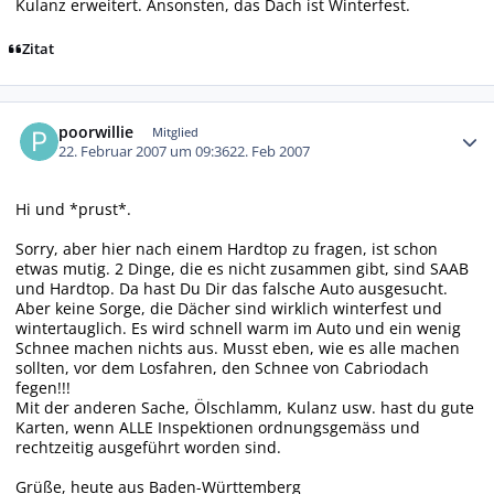
Kulanz erweitert. Ansonsten, das Dach ist Winterfest.
Zitat
Autor-Statistiken
poorwillie
Mitglied
22. Februar 2007 um 09:36
22. Feb 2007
Hi und *prust*.
Sorry, aber hier nach einem Hardtop zu fragen, ist schon
etwas mutig. 2 Dinge, die es nicht zusammen gibt, sind SAAB
und Hardtop. Da hast Du Dir das falsche Auto ausgesucht.
Aber keine Sorge, die Dächer sind wirklich winterfest und
wintertauglich. Es wird schnell warm im Auto und ein wenig
Schnee machen nichts aus. Musst eben, wie es alle machen
sollten, vor dem Losfahren, den Schnee von Cabriodach
fegen!!!
Mit der anderen Sache, Ölschlamm, Kulanz usw. hast du gute
Karten, wenn ALLE Inspektionen ordnungsgemäss und
rechtzeitig ausgeführt worden sind.
Grüße, heute aus Baden-Württemberg