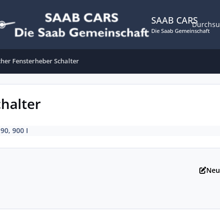
SAAB CARS
Durchs
Die Saab Gemeinschaft
cher Fensterheber Schalter
chalter
 90, 900 I
Neu