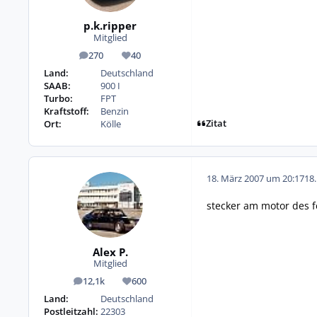
p.k.ripper
Mitglied
270
40
Beiträge
Reputation
Land:
Deutschland
SAAB:
900 I
Turbo:
FPT
Kraftstoff:
Benzin
Zitat
Ort:
Kölle
18. März 2007 um 20:17
18
stecker am motor des f
Alex P.
Mitglied
12,1k
600
Beiträge
Reputation
Land:
Deutschland
Postleitzahl:
22303