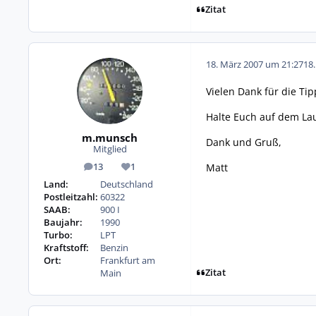
Zitat
18. März 2007 um 21:27
18
Vielen Dank für die Ti
Halte Euch auf dem La
m.munsch
Dank und Gruß,
Mitglied
Matt
13
1
Beiträge
Reputation
Land:
Deutschland
Postleitzahl:
60322
SAAB:
900 I
Baujahr:
1990
Turbo:
LPT
Kraftstoff:
Benzin
Ort:
Frankfurt am
Zitat
Main