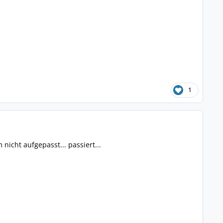
1
icht aufgepasst... passiert...