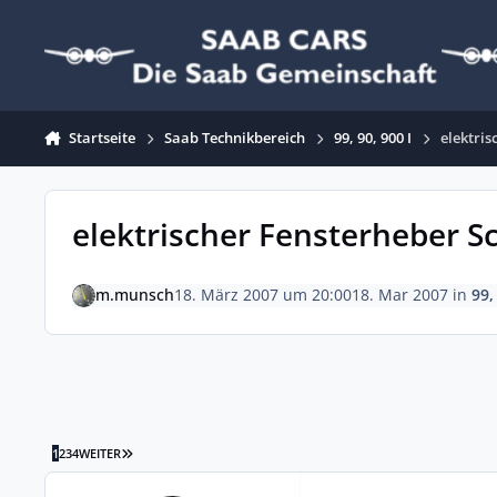
Zum Inhalt springen
Startseite
Saab Technikbereich
99, 90, 900 I
elektris
elektrischer Fensterheber S
m.munsch
18. März 2007 um 20:00
18. Mar 2007
in
99,
LETZTE SEITE
1
2
3
4
WEITER