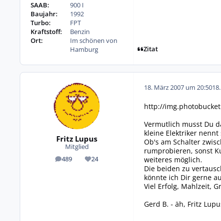
SAAB:
900 I
Baujahr:
1992
Turbo:
FPT
Kraftstoff:
Benzin
Ort:
Im schönen von
Zitat
Hamburg
18. März 2007 um 20:50
18
http://img.photobucke
Vermutlich musst Du d
kleine Elektriker nenn
Fritz Lupus
Ob's am Schalter zwisch
Mitglied
rumprobieren, sonst Ku
weiteres möglich.
489
24
Beiträge
Reputation
Die beiden zu vertausc
könnte ich Dir gerne au
Viel Erfolg, Mahlzeit, 
Gerd B. - äh, Fritz Lup