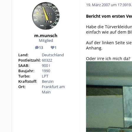
19. März 2007 um 17:39
19
Bericht vom ersten Ve
Habe die Türverkleidun
einfach wie auf dem Bi
m.munsch
Mitglied
Auf der linken Seite s
Anhang.
13
1
Beiträge
Reputation
Land:
Deutschland
Oder irre ich mich da?
Postleitzahl:
60322
SAAB:
900 I
Baujahr:
1990
Turbo:
LPT
Kraftstoff:
Benzin
Ort:
Frankfurt am
Main