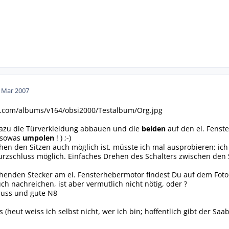
. Mar 2007
t.com/albums/v164/obsi2000/Testalbum/Org.jpg
azu die Türverkleidung abbauen und die
beiden
auf den el. Fens
t sowas
umpolen
! ) ;-)
en den Sitzen auch möglich ist, müsste ich mal ausprobieren; ich g
rzschluss möglich. Einfaches Drehen des Schalters zwischen den 
henden Stecker am el. Fensterhebermotor findest Du auf dem Foto l
ch nachreichen, ist aber vermutlich nicht nötig, oder ?
Gruss und gute N8
us (heut weiss ich selbst nicht, wer ich bin; hoffentlich gibt der S