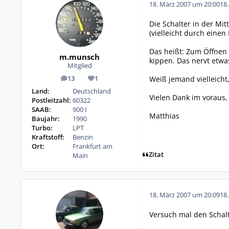
18. März 2007 um 20:00
18
Die Schalter in der Mi
(vielleicht durch einen
Das heißt: Zum Öffnen
m.munsch
kippen. Das nervt etwa
Mitglied
Weiß jemand vielleicht
13
1
Beiträge
Reputation
Land:
Deutschland
Vielen Dank im voraus,
Postleitzahl:
60322
SAAB:
900 I
Matthias
Baujahr:
1990
Turbo:
LPT
Kraftstoff:
Benzin
Ort:
Frankfurt am
Zitat
Main
18. März 2007 um 20:09
18
Versuch mal den Schalt