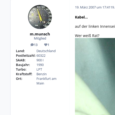
19. März 2007 um 17:41
19
Kabel...
auf der linken Innense
m.munsch
Wer weiß Rat?
Mitglied
13
1
Beiträge
Reputation
Land:
Deutschland
Postleitzahl:
60322
SAAB:
900 I
Baujahr:
1990
Turbo:
LPT
Kraftstoff:
Benzin
Ort:
Frankfurt am
Main