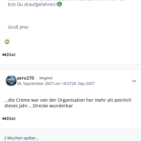
bist Du draufgefahren?
Gruß Jevo
Zitat
Autor-Statistiken
aero270
Mitglied
28. September 2007 um 18:37
28. Sep 2007
...die Creme war von der Organisation her mehr als peinlich
dieses Jahr....Strecke wunderbar
Zitat
2 Wochen später...