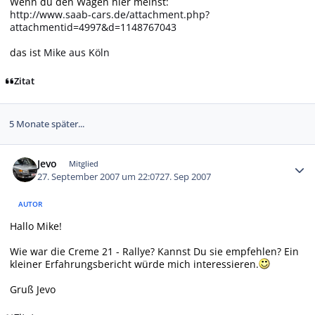
Wenn du den Wagen hier meinst:
http://www.saab-cars.de/attachment.php?
attachmentid=4997&d=1148767043
das ist
Mike aus Köln
Zitat
5 Monate später...
Autor-Statistiken
Jevo
Mitglied
27. September 2007 um 22:07
27. Sep 2007
AUTOR
Hallo Mike!
Wie war die Creme 21 - Rallye? Kannst Du sie empfehlen? Ein
kleiner Erfahrungsbericht würde mich interessieren.
Gruß Jevo