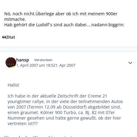
Nö, noch nicht.Überlege aber ob ich mit meinem 900er
mitmache.
Hab gehört die Ludolf`s sind auch dabei....nadann:biggrin:
Zitat
Autor-Statistiken
hansp
Verstorben
1. April 2007 um 18:52
1. Apr 2007
Hallo!
Ich habe in der aktuelle Zeitschrift der Creme 21
youngtimer rallye, in der viele der teilnehmenden Autos
von 2007 (Termin 12.09 ab Düsseldorf) abgebildet sind,
einen graumet. Kölner 900 Turbo, ca. Bj. 82 mit 07er
Nummer gesehen und hätte gerne gewußt, ob der hier
vertreten ist?!?