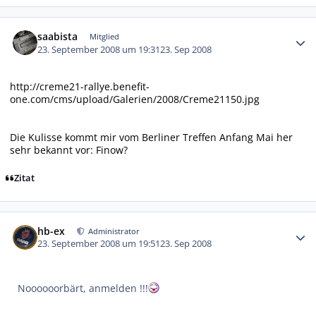
Autor-Statistiken
saabista
Mitglied
23. September 2008 um 19:31
23. Sep 2008
http://creme21-rallye.benefit-
one.com/cms/upload/Galerien/2008/Creme21150.jpg
Die Kulisse kommt mir vom Berliner Treffen Anfang Mai her
sehr bekannt vor: Finow?
Zitat
Autor-Statistiken
hb-ex
Administrator
23. September 2008 um 19:51
23. Sep 2008
Noooooorbärt, anmelden !!!