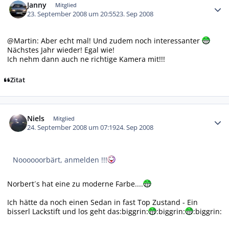
Janny
Mitglied
23. September 2008 um 20:55
23. Sep 2008
@Martin: Aber echt mal! Und zudem noch interessanter
Nächstes Jahr wieder! Egal wie!
Ich nehm dann auch ne richtige Kamera mit!!!
Zitat
Autor-Statistiken
Niels
Mitglied
24. September 2008 um 07:19
24. Sep 2008
Noooooorbärt, anmelden !!!
Norbert´s hat eine zu moderne Farbe....
Ich hätte da noch einen Sedan in fast Top Zustand - Ein
bisserl Lackstift und los geht das:biggrin:
:biggrin:
:biggrin: