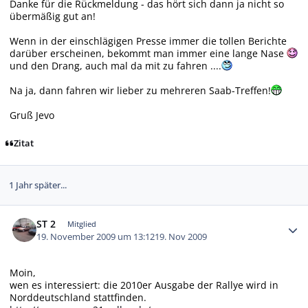
Danke für die Rückmeldung - das hört sich dann ja nicht so
übermäßig gut an!
Wenn in der einschlägigen Presse immer die tollen Berichte
darüber erscheinen, bekommt man immer eine lange Nase
und den Drang, auch mal da mit zu fahren ....
Na ja, dann fahren wir lieber zu mehreren Saab-Treffen!
Gruß Jevo
Zitat
1 Jahr später...
Autor-Statistiken
ST 2
Mitglied
19. November 2009 um 13:12
19. Nov 2009
Moin,
wen es interessiert: die 2010er Ausgabe der Rallye wird in
Norddeutschland stattfinden.