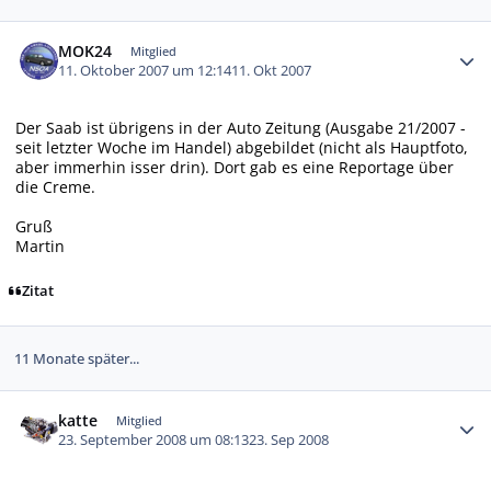
Autor-Statistiken
MOK24
Mitglied
11. Oktober 2007 um 12:14
11. Okt 2007
Der Saab ist übrigens in der Auto Zeitung (Ausgabe 21/2007 -
seit letzter Woche im Handel) abgebildet (nicht als Hauptfoto,
aber immerhin isser drin). Dort gab es eine Reportage über
die Creme.
Gruß
Martin
Zitat
11 Monate später...
Autor-Statistiken
katte
Mitglied
23. September 2008 um 08:13
23. Sep 2008