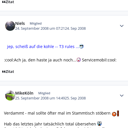
Zitat
Autor-Statistiken
Niels
Mitglied
24. September 2008 um 07:21
24. Sep 2008
jep, scheiß auf die kohle -- T3 rules ...
:cool:Ach ja, den haste ja auch noch...
Servicemobil:cool:
Zitat
Autor-Statistiken
MikeKöln
Mitglied
25. September 2008 um 14:49
25. Sep 2008
Verdammt - mal sollte öfter mal im Stammtisch stöbern
Hab das letztes Jahr tatsächlich total übersehen