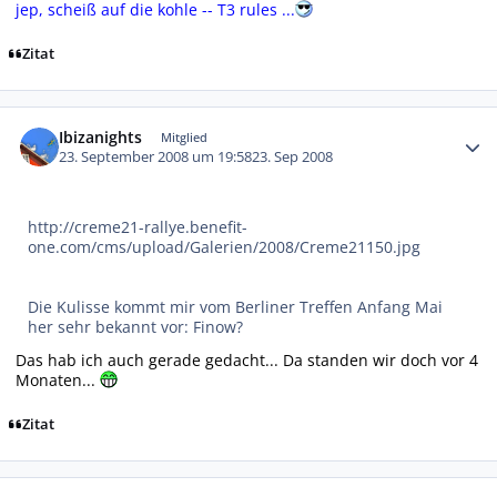
jep, scheiß auf die kohle -- T3 rules ...
Zitat
Autor-Statistiken
Ibizanights
Mitglied
23. September 2008 um 19:58
23. Sep 2008
http://creme21-rallye.benefit-
one.com/cms/upload/Galerien/2008/Creme21150.jpg
Die Kulisse kommt mir vom Berliner Treffen Anfang Mai
her sehr bekannt vor: Finow?
Das hab ich auch gerade gedacht... Da standen wir doch vor 4
Monaten...
Zitat
Autor-Statistiken