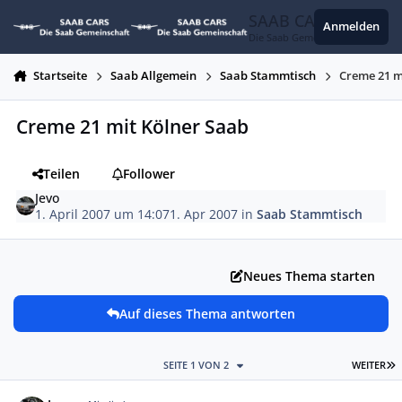
Zum Inhalt springen
SAAB CARS
Anmelden
Die Saab Gemeinschaft
Startseite
Saab Allgemein
Saab Stammtisch
Creme 21 m
Creme 21 mit Kölner Saab
Teilen
Follower
Jevo
1. April 2007 um 14:07
1. Apr 2007
in
Saab Stammtisch
Neues Thema starten
Auf dieses Thema antworten
L
SEITE 1 VON 2
WEITER
Autor-Statistiken