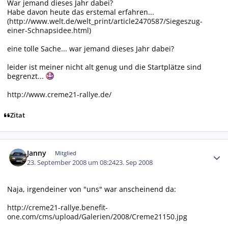
War jemand dieses Jahr dabei?
Habe davon heute das erstemal erfahren...
(
http://www.welt.de/welt_print/article2470587/Siegeszug-
einer-Schnapsidee.html
)
eine tolle Sache... war jemand dieses Jahr dabei?
leider ist meiner nicht alt genug und die Startplätze sind
begrenzt...
http://www.creme21-rallye.de/
Zitat
Autor-Statistiken
Janny
Mitglied
23. September 2008 um 08:24
23. Sep 2008
Naja, irgendeiner von "uns" war anscheinend da:
http://creme21-rallye.benefit-
one.com/cms/upload/Galerien/2008/Creme21150.jpg