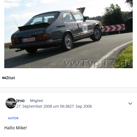
Zitat
Autor-Statistiken
Jevo
Mitglied
27. September 2008 um 06:38
27. Sep 2008
AUTOR
Hallo Mike!