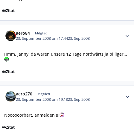
Zitat
Autor-Statistiken
aero84
Mitglied
23. September 2008 um 17:44
23. Sep 2008
Hmm. Janny, da waren unsere 12 Tage nordwärts ja billiger...
Zitat
Autor-Statistiken
aero270
Mitglied
23. September 2008 um 19:18
23. Sep 2008
Noooooorbärt, anmelden !!!
Zitat