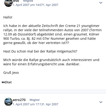
Jevo
Mitglied
1. April 2007 um 14:07
1. Apr 2007
Hallo!
Ich habe in der aktuelle Zeitschrift der Creme 21 youngtimer
rallye, in der viele der teilnehmenden Autos von 2007 (Termin
12.09 ab Düsseldorf) abgebildet sind, einen graumet. Kölner
900 Turbo, ca. Bj. 82 mit 07er Nummer gesehen und hätte
gerne gewußt, ob der hier vertreten ist?!?
Hast Du schon mal bei der Rallye mitgemacht?
Mich würde die Rallye grundsätzlich auch interessieren und
wäre für einen Erfahrungsbericht usw. dankbar.
Gruß Jevo
Zitat
Autor-Statistiken
aero270
Mitglied
1. April 2007 um 17:13
1. Apr 2007