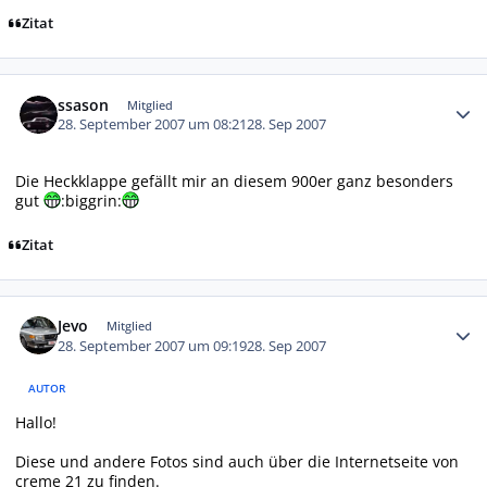
Zitat
Autor-Statistiken
ssason
Mitglied
28. September 2007 um 08:21
28. Sep 2007
Die Heckklappe gefällt mir an diesem 900er ganz besonders
gut
:biggrin:
Zitat
Autor-Statistiken
Jevo
Mitglied
28. September 2007 um 09:19
28. Sep 2007
AUTOR
Hallo!
Diese und andere Fotos sind auch über die Internetseite von
creme 21 zu finden.