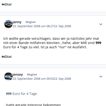
Zitat
Autor-Statistiken
Janny
Mitglied
23. September 2008 um 08:27
23. Sep 2008
Ich wollte gerade vorschlagen, dass wir ja nächstes Jahr mal
mit einer Bande mitfahren könnten...hehe, aber MIR sind
999
Euro für 4 Tage zu viel. Ist ja auch "nur" ne Ausfahrt.
Zitat
Autor-Statistiken
jensey
Mitglied
23. September 2008 um 09:03
23. Sep 2008
999
Euro für 4 Tage
...hatte gerade Interesse bekommen