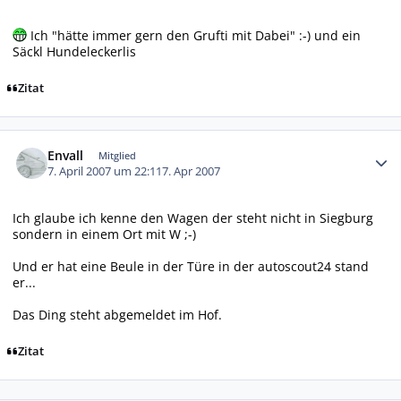
Ich "hätte immer gern den Grufti mit Dabei" :-) und ein
Säckl Hundeleckerlis
Zitat
Autor-Statistiken
Envall
Mitglied
7. April 2007 um 22:11
7. Apr 2007
Ich glaube ich kenne den Wagen der steht nicht in Siegburg
sondern in einem Ort mit W ;-)
Und er hat eine Beule in der Türe in der autoscout24 stand
er...
Das Ding steht abgemeldet im Hof.
Zitat