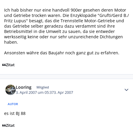
Ich hab bisher nur eine handvoll 900er gesehen deren Motor
und Getriebe trocken waren. Die Enzyklopädie "Grufti/Gerd B./
Fritz Lupus" besagt, das die Trennstelle Motor-Getriebe und
das Getriebe selber geradezu dazu verdammt sind ihre
Betriebsmittel in die Umwelt zu sauen, da sie entweder
werksseitig keine oder nur sehr unzureichende Dichtungen
haben.
Ansonsten währe das Baujahr noch ganz gut zu erfahren.
Zitat
Autor-Statistiken
Looring
Mitglied
3. April 2007 um 05:37
3. Apr 2007
AUTOR
es ist BJ 88
Zitat