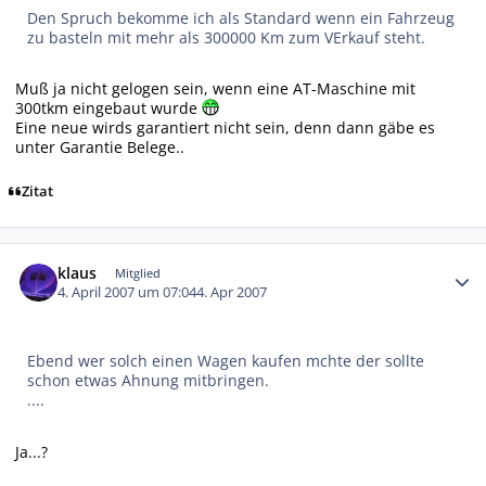
Den Spruch bekomme ich als Standard wenn ein Fahrzeug
zu basteln mit mehr als 300000 Km zum VErkauf steht.
Muß ja nicht gelogen sein, wenn eine AT-Maschine mit
300tkm eingebaut wurde
Eine neue wirds garantiert nicht sein, denn dann gäbe es
unter Garantie Belege..
Zitat
Autor-Statistiken
klaus
Mitglied
4. April 2007 um 07:04
4. Apr 2007
Ebend wer solch einen Wagen kaufen mchte der sollte
schon etwas Ahnung mitbringen.
....
Ja...?