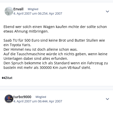
Autor-Statistiken
Envall
Mitglied
4. April 2007 um 06:25
4. Apr 2007
Ebend wer solch einen Wagen kaufen mchte der sollte schon
etwas Ahnung mitbringen.
Saab TU für 500 Euro sind keine Brot und Butter Stullen wie
ein Toyota Yaris.
Der Himmel neu ist doch alleine schon was.
Auf die Tauschmaschine würde ich nichts geben, wenn keine
Unterlagen dabei sind alles erfunden.
Den Spruch bekomme ich als Standard wenn ein Fahrzeug zu
basteln mit mehr als 300000 Km zum VErkauf steht.
Zitat
Autor-Statistiken
turbo9000
Mitglied
4. April 2007 um 06:44
4. Apr 2007