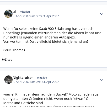
Autor-Statistiken
ul
Mitglied
3. April 2007 um 06:08
3. Apr 2007
Wenn Du selbst keine Saab 900 Erfahrung hast, versuch
unbedingt jemanden mitzunehmen der die Kisten kennt und
nur notfalls irgend einen anderen Autospezi.
Von wo kommst Du , vielleicht bietet sich jemand an?
Gruß Thomas
Zitat
Autor-Statistiken
Nightcruiser
Mitglied
3. April 2007 um 06:14
3. Apr 2007
wieviel Km hat er denn auf dem Buckel? Motorschaden aus
den genannten Gründen nicht, wenn noch "etwas" Öl im
Motor und Getriebe sind.