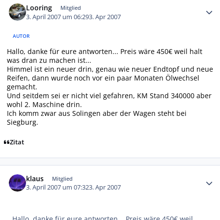
Looring
Mitglied
3. April 2007 um 06:29
3. Apr 2007
AUTOR
Hallo, danke für eure antworten... Preis wäre 450€ weil halt
was dran zu machen ist...
Himmel ist ein neuer drin, genau wie neuer Endtopf und neue
Reifen, dann wurde noch vor ein paar Monaten Ölwechsel
gemacht.
Und seitdem sei er nicht viel gefahren, KM Stand 340000 aber
wohl 2. Maschine drin.
Ich komm zwar aus Solingen aber der Wagen steht bei
Siegburg.
Zitat
Autor-Statistiken
klaus
Mitglied
3. April 2007 um 07:32
3. Apr 2007
Hallo, danke für eure antworten... Preis wäre 450€ weil