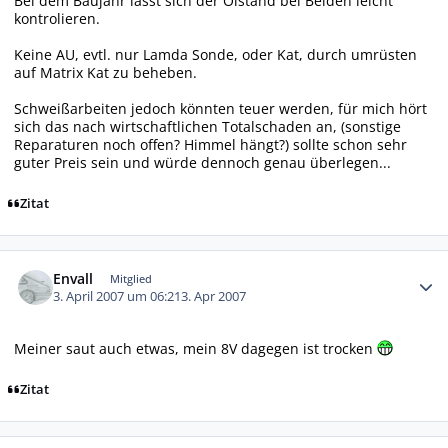
Bei dem Baujahr lässt sich der Ölstand bei Beiden leicht
kontrolieren.
Keine AU, evtl. nur Lamda Sonde, oder Kat, durch umrüsten
auf Matrix Kat zu beheben.
Schweißarbeiten jedoch könnten teuer werden, für mich hört
sich das nach wirtschaftlichen Totalschaden an, (sonstige
Reparaturen noch offen? Himmel hängt?) sollte schon sehr
guter Preis sein und würde dennoch genau überlegen...
Zitat
Autor-Statistiken
Envall
Mitglied
3. April 2007 um 06:21
3. Apr 2007
Meiner saut auch etwas, mein 8V dagegen ist trocken
Zitat
Autor-Statistiken