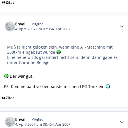
Zitat
Autor-Statistiken
Envall
Mitglied
4. April 2007 um 07:06
4. Apr 2007
Muß ja nicht gelogen sein, wenn eine AT-Maschine mit
300tkm eingebaut wurde
Eine neue wirds garantiert nicht sein, denn dann gäbe es
unter Garantie Belege..
Der war gut.
PS: Komme bald vorbei bauste mir nen LPG Tank ein
Zitat
Autor-Statistiken
Envall
Mitglied
4. April 2007 um 08:45
4. Apr 2007