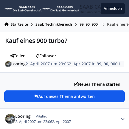
Zum Inhalt springen
SAAB CARS
Anmelden
Die Saab Gemeinschaft
Startseite
Saab Technikbereich
99, 90, 900 I
Kauf eines 9
Kauf eines 900 turbo?
Teilen
Follower
Looring
2. April 2007 um 23:06
2. Apr 2007
in
99, 90, 900 I
Neues Thema starten
Auf dieses Thema antworten
Autor-Statistiken
Looring
Mitglied
2. April 2007 um 23:06
2. Apr 2007