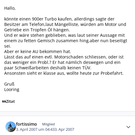
Hallo,
könnte einen 900er Turbo kaufen, allerdings sagte der
Besitzer am Telefon,laut Mängelliste, würden am Motor und
Getriebe ein Tropfen Öl hängen.
Und er wäre stehen geblieben, was laut seiner Aussage mit
einem zu fetten Gemisch zusammen hing,aber nun beseitigt
sei.
Aber er keine AU bekommen hat.
Lässt das auf einen evtl. Motorschaden schliessen, oder ist
das weniger ein Probl.? Er hat nämlich deswegen und ein
paar Schweißarbeiten deshalb keinen TÜV.
Ansonsten sieht er klasse aus, wollte heute zur Probefahrt.
Gruß
Looring
Zitat
Autor-Statistiken
fortissimo
Mitglied
3. April 2007 um 04:43
3. Apr 2007