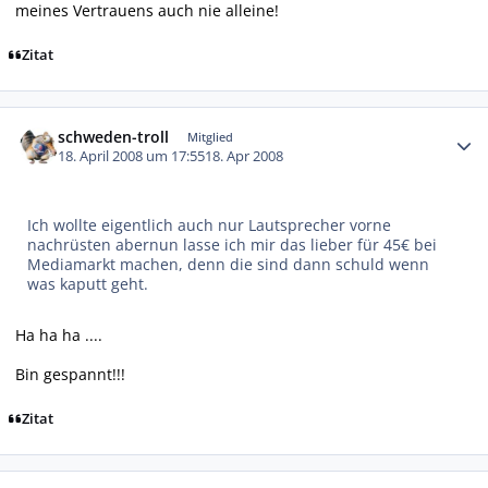
meines Vertrauens auch nie alleine!
Zitat
Autor-Statistiken
schweden-troll
Mitglied
18. April 2008 um 17:55
18. Apr 2008
Ich wollte eigentlich auch nur Lautsprecher vorne
nachrüsten abernun lasse ich mir das lieber für 45€ bei
Mediamarkt machen, denn die sind dann schuld wenn
was kaputt geht.
Ha ha ha ....
Bin gespannt!!!
Zitat
Autor-Statistiken