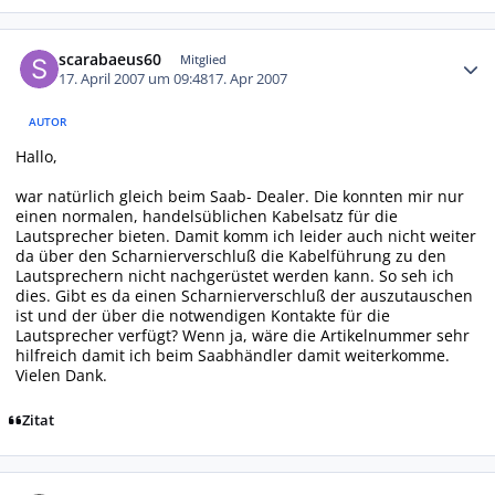
Autor-Statistiken
scarabaeus60
Mitglied
17. April 2007 um 09:48
17. Apr 2007
AUTOR
Hallo,
war natürlich gleich beim Saab- Dealer. Die konnten mir nur
einen normalen, handelsüblichen Kabelsatz für die
Lautsprecher bieten. Damit komm ich leider auch nicht weiter
da über den Scharnierverschluß die Kabelführung zu den
Lautsprechern nicht nachgerüstet werden kann. So seh ich
dies. Gibt es da einen Scharnierverschluß der auszutauschen
ist und der über die notwendigen Kontakte für die
Lautsprecher verfügt? Wenn ja, wäre die Artikelnummer sehr
hilfreich damit ich beim Saabhändler damit weiterkomme.
Vielen Dank.
Zitat
Autor-Statistiken