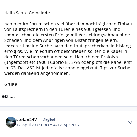
Hallo Saab- Gemeinde,
hab hier im Forum schon viel über den nachträglichen Einbau
von Lautsprechern in den Türen eines 900II gelesen und
konnte schon die ersten Erfolge mit Verkleidungsabbau ohne
Schäden und dem Anbringen von Distanzringen feiern.
Jedoch ist meine Suche nach den Lautsprecherkabeln bislang
erfolglos. Wie im Forum oft beschrieben sollten die Kabel in
den Türen schon vorhanden sein. Hab ich nen Prototyp
(ungemopft etc.) 900II Cabrio Bj. 5/95 oder gibts die Kabel erst
im 93. Das AS2 ist jedenfalls schon eingebaut. Tips zur Suche
werden dankend angenommen.
Grüße
Zitat
Autor-Statistiken
stefan24V
Mitglied
12. April 2007 um 05:42
12. Apr 2007