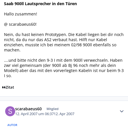
Saab 900ll Lautsprecher in den Türen
Hallo zusammen!
@ scarabaeus60!
Nein, du hast keinen Prototypen. Die Kabel liegen bei dir noch
nicht, da du nur das AS2 verbaut hast. Hilft nur Kabel
einziehen, musste ich bei meinem 02/98 900ll ebenfalls so
machen.
....und bitte nicht den 9-3 I mit dem 900ll verwechseln. Haben
zwr viel gemeinsam (der 900ll ab Bj 96 noch mehr als dein
Modell) aber das mit den vorverlegten Kabeln ist nur beim 9-3
I so.
Zitat
Autor-Statistiken
scarabaeus60
Mitglied
12. April 2007 um 06:37
12. Apr 2007
AUTOR