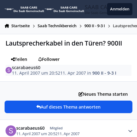
Zum Inhalt springen
SAAB CARS
Anmelden
Die Saab Gemeinschaft
Startseite
Saab Technikbereich
900 II - 9-3 I
Lautsprecher
Lautsprecherkabel in den Türen? 900II
Teilen
Follower
scarabaeus60
11. April 2007 um 20:52
11. Apr 2007
in
900 II - 9-3 I
Neues Thema starten
Auf dieses Thema antworten
Autor-Statistiken
scarabaeus60
Mitglied
11. April 2007 um 20:52
11. Apr 2007