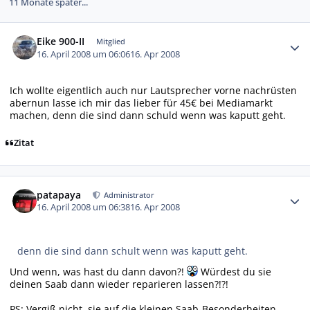
11 Monate später...
Autor-Statistiken
Eike 900-II
Mitglied
16. April 2008 um 06:06
16. Apr 2008
Ich wollte eigentlich auch nur Lautsprecher vorne nachrüsten
abernun lasse ich mir das lieber für 45€ bei Mediamarkt
machen, denn die sind dann schuld wenn was kaputt geht.
Zitat
Autor-Statistiken
patapaya
Administrator
16. April 2008 um 06:38
16. Apr 2008
denn die sind dann schult wenn was kaputt geht.
Und wenn, was hast du dann davon?!
Würdest du sie
deinen Saab dann wieder reparieren lassen?!?!
PS: Vergiß nicht, sie auf die kleinen Saab-Besonderheiten