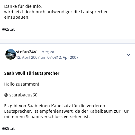
Danke für die Info,
wird jetzt doch noch aufwendiger die Lautsprecher
einzubauen.
Zitat
Autor-Statistiken
stefan24V
Mitglied
12. April 2007 um 07:08
12. Apr 2007
Saab 900ll Türlautsprecher
Hallo zusammen!
@ scarabaeus60
Es gibt von Saab einen Kabelsatz für die vorderen
Lautsprecher. Ist empfehlenswert, da der Kabelbaum zur Tür
mit einem Schanirverschluss versehen ist.
Zitat