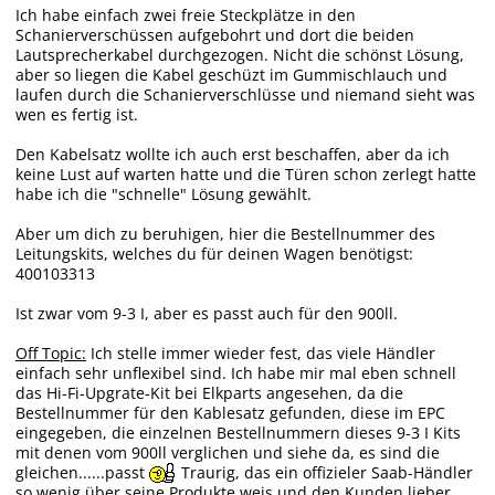
Ich habe einfach zwei freie Steckplätze in den
Schanierverschüssen aufgebohrt und dort die beiden
Lautsprecherkabel durchgezogen. Nicht die schönst Lösung,
aber so liegen die Kabel geschüzt im Gummischlauch und
laufen durch die Schanierverschlüsse und niemand sieht was
wen es fertig ist.
Den Kabelsatz wollte ich auch erst beschaffen, aber da ich
keine Lust auf warten hatte und die Türen schon zerlegt hatte
habe ich die "schnelle" Lösung gewählt.
Aber um dich zu beruhigen, hier die Bestellnummer des
Leitungskits, welches du für deinen Wagen benötigst:
400103313
Ist zwar vom 9-3 I, aber es passt auch für den 900ll.
Off Topic:
Ich stelle immer wieder fest, das viele Händler
einfach sehr unflexibel sind. Ich habe mir mal eben schnell
das Hi-Fi-Upgrate-Kit bei Elkparts angesehen, da die
Bestellnummer für den Kablesatz gefunden, diese im EPC
eingegeben, die einzelnen Bestellnummern dieses 9-3 I Kits
mit denen vom 900ll verglichen und siehe da, es sind die
gleichen......passt
Traurig, das ein offizieler Saab-Händler
so wenig über seine Produkte weis und den Kunden lieber