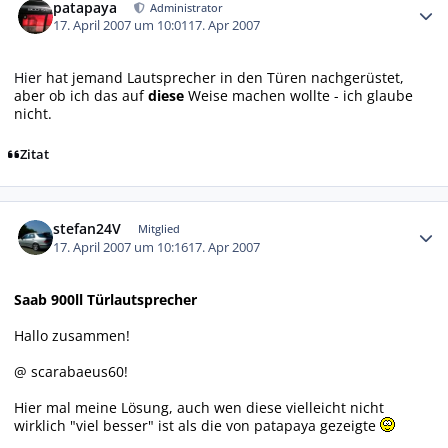
patapaya
Administrator
17. April 2007 um 10:01
17. Apr 2007
Hier
hat jemand Lautsprecher in den Türen nachgerüstet,
aber ob ich das auf
diese
Weise machen wollte - ich glaube
nicht.
Zitat
Autor-Statistiken
stefan24V
Mitglied
17. April 2007 um 10:16
17. Apr 2007
Saab 900ll Türlautsprecher
Hallo zusammen!
@ scarabaeus60!
Hier mal meine Lösung, auch wen diese vielleicht nicht
wirklich "viel besser" ist als die von patapaya gezeigte