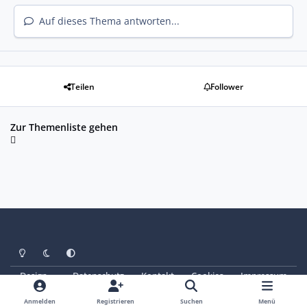
Auf dieses Thema antworten...
Teilen
Follower
Zur Themenliste gehen
Heller Modus
Dunkler Modus
Systemeinstellung
Design
Datenschutz
Kontakt
Cookies
Impressum
© Copyright 2025 - SAABoteure e. V.
Powered by
Invision Community
Anmelden
Registrieren
Suchen
Menü