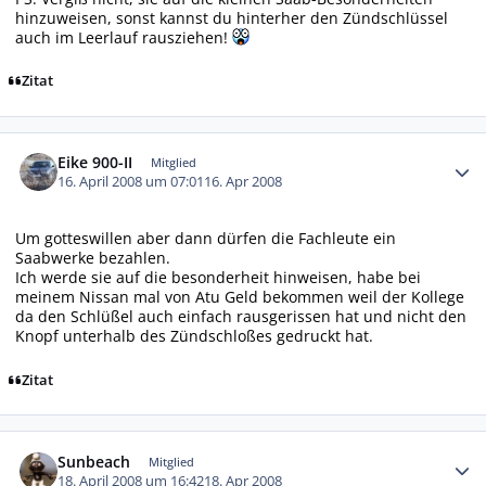
hinzuweisen, sonst kannst du hinterher den Zündschlüssel
auch im Leerlauf rausziehen!
Zitat
Autor-Statistiken
Eike 900-II
Mitglied
16. April 2008 um 07:01
16. Apr 2008
Um gotteswillen aber dann dürfen die Fachleute ein
Saabwerke bezahlen.
Ich werde sie auf die besonderheit hinweisen, habe bei
meinem Nissan mal von Atu Geld bekommen weil der Kollege
da den Schlüßel auch einfach rausgerissen hat und nicht den
Knopf unterhalb des Zündschloßes gedruckt hat.
Zitat
Autor-Statistiken
Sunbeach
Mitglied
18. April 2008 um 16:42
18. Apr 2008