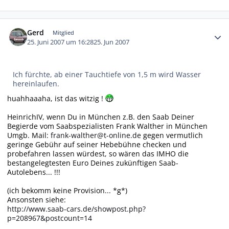
Autor-Statistiken
Gerd
Mitglied
25. Juni 2007 um 16:28
25. Jun 2007
Ich fürchte, ab einer Tauchtiefe von 1,5 m wird Wasser
hereinlaufen.
huahhaaaha, ist das witzig !
HeinrichIV, wenn Du in München z.B. den Saab Deiner
Begierde vom Saabspezialisten Frank Walther in München
Umgb. Mail:
frank-walther@t-online.de
gegen vermutlich
geringe Gebühr auf seiner Hebebühne checken und
probefahren lassen würdest, so wären das IMHO die
bestangelegtesten Euro Deines zukünftigen Saab-
Autolebens... !!!
(ich bekomm keine Provision... *g*)
Ansonsten siehe:
http://www.saab-cars.de/showpost.php?
p=208967&postcount=14