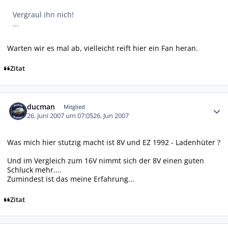
Vergraul ihn nich!
...
Warten wir es mal ab, vielleicht reift hier ein Fan heran.
Zitat
Autor-Statistiken
ducman
Mitglied
26. Juni 2007 um 07:05
26. Jun 2007
Was mich hier stutzig macht ist 8V und EZ 1992 - Ladenhüter ?
Und im Vergleich zum 16V nimmt sich der 8V einen guten
Schluck mehr....
Zumindest ist das meine Erfahrung...
Zitat
Autor-Statistiken