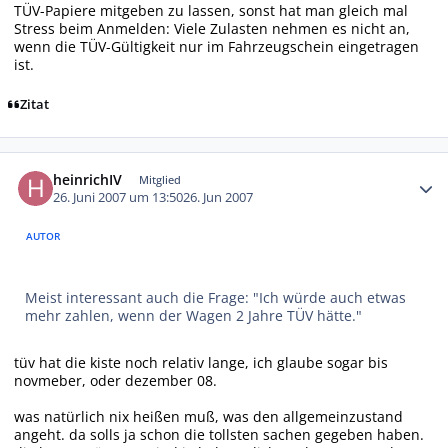
TÜV-Papiere mitgeben zu lassen, sonst hat man gleich mal
Stress beim Anmelden: Viele Zulasten nehmen es nicht an,
wenn die TÜV-Gültigkeit nur im Fahrzeugschein eingetragen
ist.
Zitat
Autor-Statistiken
heinrichIV
Mitglied
26. Juni 2007 um 13:50
26. Jun 2007
AUTOR
Meist interessant auch die Frage: "Ich würde auch etwas
mehr zahlen, wenn der Wagen 2 Jahre TÜV hätte."
tüv hat die kiste noch relativ lange, ich glaube sogar bis
novmeber, oder dezember 08.
was natürlich nix heißen muß, was den allgemeinzustand
angeht. da solls ja schon die tollsten sachen gegeben haben.