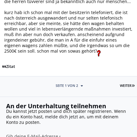
die herren tüvverer sind ja bekanntlich auch nur menschen...
kurz hab ich schon mal mit der besitzerin telefoniert, die ist
nach österreich ausgewandert und nur selten telefonisch
erreichbar, aber sie meinte, sie hätte den wagen behalten
wollen und viel in lebensverlängernde maßnahmen investiert,
muß ihn aber nun doch verkaufen. anscheinend aufgrund
irgendeiner gebühr, die man in A für die einfuhr eines
eigenen wagens zahlen müßte, und die irgendwas so um die
2500€ sein soll. schon mal von sowas gehört?
Zitat
L
SEITE 1 VON 2
WEITER
An der Unterhaltung teilnehmen
Du kannst jetzt posten und dich später registrieren. Wenn
du ein Konto hast,
melde dich jetzt an
, um mit deinem
Konto zu posten.