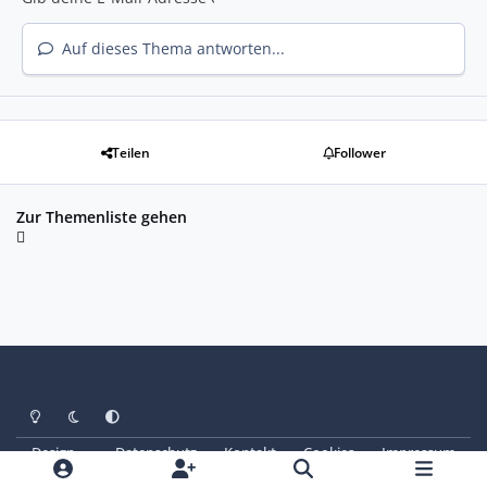
Auf dieses Thema antworten...
Teilen
Follower
Zur Themenliste gehen
Heller Modus
Dunkler Modus
Systemeinstellung
Design
Datenschutz
Kontakt
Cookies
Impressum
© Copyright 2025 - SAABoteure e. V.
Powered by
Invision Community