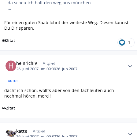
da scheu ich halt den weg aus münchen.
...
Für einen guten Saab lohnt der weiteste Weg. Diesen kannst
Du Dir sparen.
Zitat
1
Autor-Statistiken
heinrichIV
Mitglied
26. Juni 2007 um 09:09
26. Jun 2007
AUTOR
dacht ich schon, wollts aber von den fachleuten auch
nochmal hören. merci!
Zitat
Autor-Statistiken
katte
Mitglied
26. Juni 2007 um 09:32
26. Jun 2007