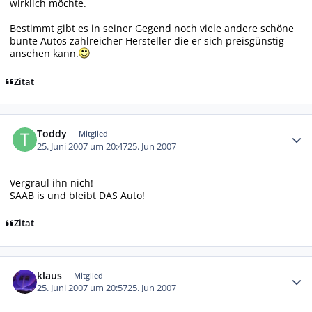
wirklich möchte.
Bestimmt gibt es in seiner Gegend noch viele andere schöne
bunte Autos zahlreicher Hersteller die er sich preisgünstig
ansehen kann.
Zitat
Autor-Statistiken
Toddy
Mitglied
25. Juni 2007 um 20:47
25. Jun 2007
Vergraul ihn nich!
SAAB is und bleibt DAS Auto!
Zitat
Autor-Statistiken
klaus
Mitglied
25. Juni 2007 um 20:57
25. Jun 2007