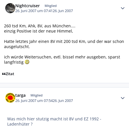
Nightcruiser
Mitglied
26. Juni 2007 um 07:41
26. Jun 2007
260 tsd Km, Ahk, 8V, aus München....
einzig Positive ist der neue Himmel,
Hatte letztes Jahr einen 8V mit 200 tsd Km, und der war schon
ausgelutscht.
ich würde Weitersuchen, evtl. bissel mehr ausgeben, sparst
langfristig
Zitat
Autor-Statistiken
targa
Mitglied
26. Juni 2007 um 07:54
26. Jun 2007
Was mich hier stutzig macht ist 8V und EZ 1992 -
Ladenhüter ?