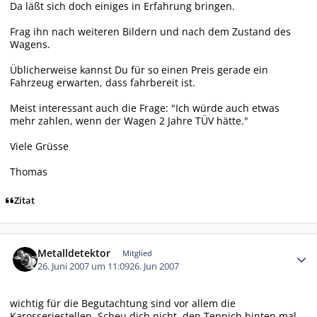
Da läßt sich doch einiges in Erfahrung bringen.
Frag ihn nach weiteren Bildern und nach dem Zustand des
Wagens.
Üblicherweise kannst Du für so einen Preis gerade ein
Fahrzeug erwarten, dass fahrbereit ist.
Meist interessant auch die Frage: "Ich würde auch etwas
mehr zahlen, wenn der Wagen 2 Jahre TÜV hätte."
Viele Grüsse
Thomas
Zitat
Autor-Statistiken
Metalldetektor
Mitglied
26. Juni 2007 um 11:09
26. Jun 2007
wichtig für die Begutachtung sind vor allem die
Karosseriestellen. Scheu dich nicht, den Teppich hinten mal