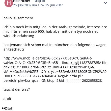
heinrichIV
Mitglied
25. Juni 2007 um 15:45
25. Jun 2007
hallo, zusammen!
ich bin noch kein mitglied in der saab- gemeinde, interessiere
mich für einen saab 900, hab aber mit dem typ noch ned
wirklich erfahrung.
hat jemand sich schon mal in münchen den folgenden wagen
angeschaut?
http://www.mobile.de/SIDxGI0CxJ27KgiLeDxrUGeRA-t-
vaNexlCsAsCsK%F3P%F3R~BmSB11Iindex_cgiJ1182788785A1Iin
dex_cgiD1100CCarX-t-vctpLtt~BmPA1A1B20B29%81Q-t-
vMiMkQuSeUnVbZRZi_X_Y_x_yco~BSRA6A3E21800BGNCPKWA0
HinPublicB50E81547A2A0A0A0AD/cgi-bin/da.pl?
bereich=pkw&sr_qual=GN&top=2&id=11111111262265882&
taucht der was?
gruß
Zitat