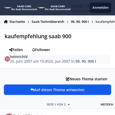
Zum Inhalt springen
SAAB CARS
Anmelden
Die Saab Gemeinschaft
Startseite
Saab Technikbereich
99, 90, 900 I
kaufempfeh
kaufempfehlung saab 900
Teilen
Follower
heinrichIV
25. Juni 2007 um 15:45
25. Jun 2007
in
99, 90, 900 I
Neues Thema starten
Auf dieses Thema antworten
L
SEITE 1 VON 2
WEITER
Autor-Statistiken