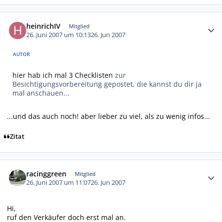
Autor-Statistiken
heinrichIV
Mitglied
26. Juni 2007 um 10:13
26. Jun 2007
AUTOR
hier hab ich mal 3 Checklisten
zur
Besichtigungsvorbereitung gepostet, die kannst du dir ja
mal anschauen...
...und das auch noch! aber lieber zu viel, als zu wenig infos...
Zitat
Autor-Statistiken
racinggreen
Mitglied
26. Juni 2007 um 11:07
26. Jun 2007
Hi,
ruf den Verkäufer doch erst mal an.