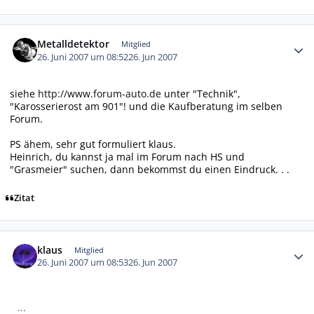
Autor-Statistiken
Metalldetektor
Mitglied
26. Juni 2007 um 08:52
26. Jun 2007
siehe
http://www.forum-auto.de
unter "Technik",
"Karosserierost am 901"! und die Kaufberatung im selben
Forum.
PS ähem, sehr gut formuliert klaus.
Heinrich, du kannst ja mal im Forum nach HS und
"Grasmeier" suchen, dann bekommst du einen Eindruck. . .
Zitat
Autor-Statistiken
klaus
Mitglied
26. Juni 2007 um 08:53
26. Jun 2007
...