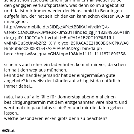
den gängigen verkaufsportalen, was denn so im angebot ist,
und da ist mir immer wieder der Heuschmid in Benningen
aufgefallen, der hat seit ich denken kann schon diesen 900- er
im angebot:
http://www.mobile.de/SIDEgcXPketBBlKA1vfvxikYQ-t-
vaNexlCsAsCsK%F3P%F3R~BmSB11Iindex_cgiJ1182849550A1Iin
dex_cgiD1100CCarY-t-vctpLtt~BmPA1A1B20C107%81R-t-
vMiMkQuSeUnVbZRZi_X_Y_x_yco~BSRA6A3E21800BGNCPKWA0
HinPublicC200E81547A2A0A0A0AD/cgi-bin/da.pl?
bereich=pkw&sr_qual=GN&top=19&id=11111111187189635&
scheints auch eher ein ladenhüter, kommt mir vor, da scheu
ich halt den weg aus münchen.
kennt den händler jemand? hat der einigermaßen gute
angebote? ich weiß: der händleraufschlag ist da natürlich
immer dabei...
naja, hab auf alle fälle für donnerstag abend mal einen
besichtigungstermin mit dem erstgenannten vereinbart, und
werd mal ein paar fotos schießen und mir die daten geben
lassen...
welche besonderen ecken gibts denn zu beachten?
Zitat