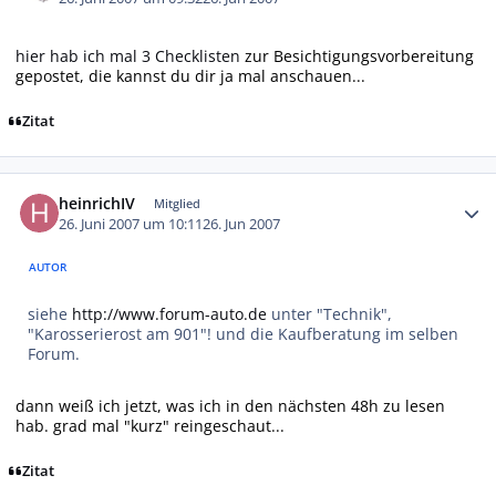
hier hab ich mal 3 Checklisten
zur Besichtigungsvorbereitung
gepostet, die kannst du dir ja mal anschauen...
Zitat
Autor-Statistiken
heinrichIV
Mitglied
26. Juni 2007 um 10:11
26. Jun 2007
AUTOR
siehe
http://www.forum-auto.de
unter "Technik",
"Karosserierost am 901"! und die Kaufberatung im selben
Forum.
dann weiß ich jetzt, was ich in den nächsten 48h zu lesen
hab. grad mal "kurz" reingeschaut...
Zitat