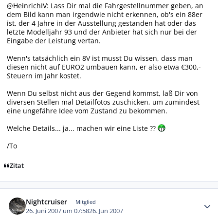
@HeinrichIV: Lass Dir mal die Fahrgestellnummer geben, an
dem Bild kann man irgendwie nicht erkennen, ob's ein 88er
ist, der 4 Jahre in der Ausstellung gestanden hat oder das
letzte Modelljahr 93 und der Anbieter hat sich nur bei der
Eingabe der Leistung vertan.
Wenn's tatsächlich ein 8V ist musst Du wissen, dass man
diesen nicht auf EURO2 umbauen kann, er also etwa €300,-
Steuern im Jahr kostet.
Wenn Du selbst nicht aus der Gegend kommst, laß Dir von
diversen Stellen mal Detailfotos zuschicken, um zumindest
eine ungefähre Idee vom Zustand zu bekommen.
Welche Details... ja... machen wir eine Liste ??
/To
Zitat
Autor-Statistiken
Nightcruiser
Mitglied
26. Juni 2007 um 07:58
26. Jun 2007