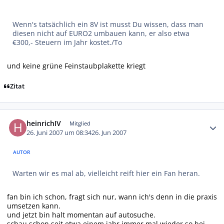
Wenn's tatsächlich ein 8V ist musst Du wissen, dass man
diesen nicht auf EURO2 umbauen kann, er also etwa
€300,- Steuern im Jahr kostet./To
und keine grüne Feinstaubplakette kriegt
Zitat
Autor-Statistiken
heinrichIV
Mitglied
26. Juni 2007 um 08:34
26. Jun 2007
AUTOR
Warten wir es mal ab, vielleicht reift hier ein Fan heran.
fan bin ich schon, fragt sich nur, wann ich's denn in die praxis
umsetzen kann.
und jetzt bin halt momentan auf autosuche.
schau schon seit etwa einem jahr immer mal wieder so bei