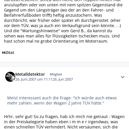
anzulupften oder von unten mit nem spitzen Gegenstand die
Gegend um den Längsträger (wo der an den Fahrer- und
Beifahrerfußboden trifft) heftig anzustochern. Was
durchbricht, wär früher oder später eh durchgerostet. (eher
vor dem TÜV, was ja auch ein Verkaufsgrund sein könnte. . .)
Und die "Wartungshinweise" vom Gerd B., da kannst du
sehen was man alles für Flüssigkeiten tschecken muss. Und
hast schon mal ne grobe Orientierung im Motorraum.
Zitat
Autor-Statistiken
Metalldetektor
Mitglied
26. Juni 2007 um 11:11
26. Jun 2007
Meist interessant auch die Frage: "Ich würde auch etwas
mehr zahlen, wenn der Wagen 2 Jahre TÜV hätte."
Hrhr, sehr gut! So zu fragen, hab ich mich nie getraut - Wagen
in der Preiskategorie haben eben i m m e r irgendwas, was
einen schnellen TÜV verhindert. Nicht versäumen, sich die