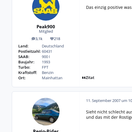
Das einzig positive was
Peak900
Mitglied
3,1k
218
Beiträge
Reputation
Land:
Deutschland
Postleitzahl:
60431
SAAB:
900 I
Baujahr:
1993
Turbo:
FPT
Kraftstoff:
Benzin
Zitat
Ort:
Mainhattan
11. September 2007 um 10
Sieht nicht schlecht a
und das mit der Rostig
Regio-Rider