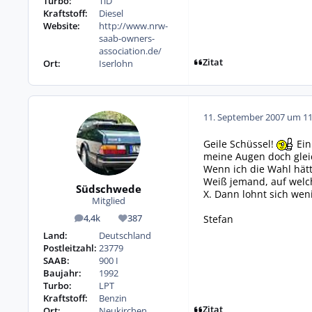
Turbo:
TiD
Kraftstoff:
Diesel
Website:
http://www.nrw-
saab-owners-
association.de/
Zitat
Ort:
Iserlohn
11. September 2007 um 11
Geile Schüssel!
Ein
meine Augen doch gleic
Wenn ich die Wahl hätt
Weiß jemand, auf welch
Südschwede
X. Dann lohnt sich we
Mitglied
Stefan
4,4k
387
Beiträge
Reputation
Land:
Deutschland
Postleitzahl:
23779
SAAB:
900 I
Baujahr:
1992
Turbo:
LPT
Kraftstoff:
Benzin
Zitat
Ort:
Neukirchen