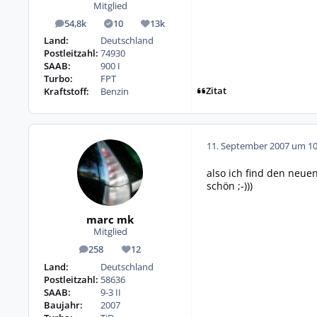
Mitglied
54,8k
10
13k
Beiträge
Lösungen
Reputation
Land:
Deutschland
Postleitzahl:
74930
SAAB:
900 I
Turbo:
FPT
Zitat
Kraftstoff:
Benzin
11. September 2007 um 10
also ich find den neuen
schön ;-)))
marc mk
Mitglied
258
12
Beiträge
Reputation
Land:
Deutschland
Postleitzahl:
58636
SAAB:
9-3 II
Baujahr:
2007