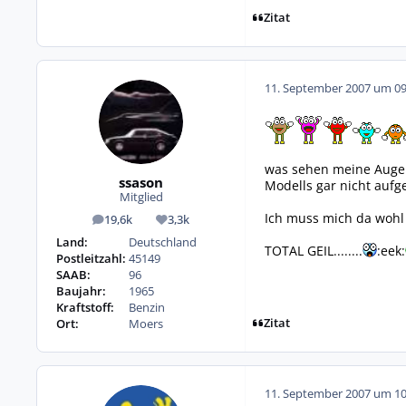
Zitat
11. September 2007 um 09
was sehen meine Augen 
ssason
Modells gar nicht aufgef
Mitglied
Ich muss mich da wohl o
19,6k
3,3k
Beiträge
Reputation
Land:
Deutschland
TOTAL GEIL........
:eek:
Postleitzahl:
45149
SAAB:
96
Baujahr:
1965
Kraftstoff:
Benzin
Zitat
Ort:
Moers
11. September 2007 um 10