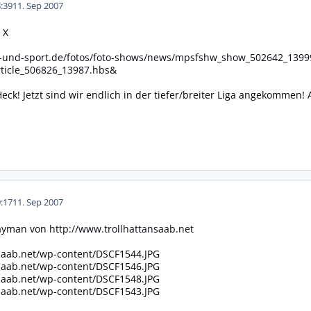
:39
11. Sep 2007
 X
r-und-sport.de/fotos/foto-shows/news/mpsfshw_show_502642_139
ticle_506826_13987.hbs&
ck! Jetzt sind wir endlich in der tiefer/breiter Liga angekommen! 
:17
11. Sep 2007
rayman von
http://www.trollhattansaab.net
nsaab.net/wp-content/DSCF1544.JPG
nsaab.net/wp-content/DSCF1546.JPG
nsaab.net/wp-content/DSCF1548.JPG
nsaab.net/wp-content/DSCF1543.JPG