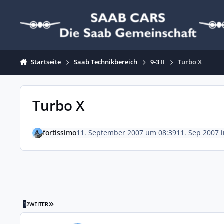
Zum Inhalt springen
Startseite
Saab Technikbereich
9-3 II
Turbo X
Turbo X
fortissimo
11. September 2007 um 08:39
11. Sep 2007
LETZTE SEITE
1
2
WEITER