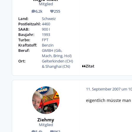
Mitglied
6,2k
255
Beiträge
Reputation
Land:
Schweiz
Postleitzahl:
4460
SAAB:
900 I
Baujahr:
1993
Turbo:
FPT
Kraftstoff:
Benzin
Beruf:
GMBH (Gib,
Mach, Bring, Hol)
Ort:
Gelterkinden (CH)
Zitat
& Shanghai (CN)
11. September 2007 um 10
eigentlich müsste man
Ziehmy
Mitglied
5,4k
962