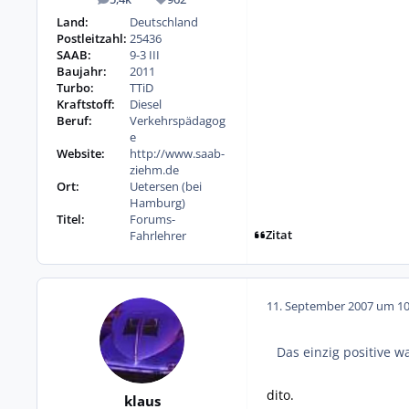
Beiträge
Reputation
Land:
Deutschland
Postleitzahl:
25436
SAAB:
9-3 III
Baujahr:
2011
Turbo:
TTiD
Kraftstoff:
Diesel
Beruf:
Verkehrspädagog
e
Website:
http://www.saab-
ziehm.de
Ort:
Uetersen (bei
Hamburg)
Titel:
Forums-
Zitat
Fahrlehrer
11. September 2007 um 10
Das einzig positive w
dito.
klaus