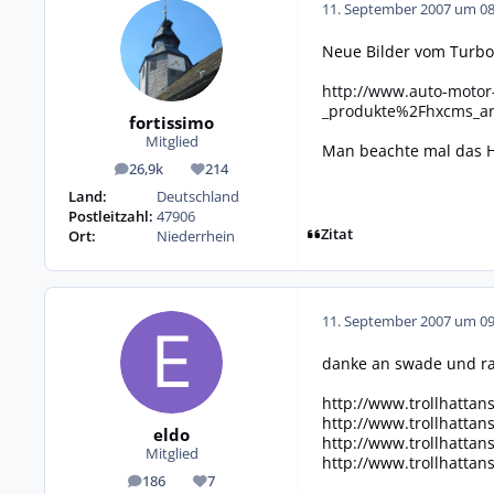
11. September 2007 um 08
Neue Bilder vom Turbo
http://www.auto-moto
_produkte%2Fhxcms_ar
fortissimo
Mitglied
Man beachte mal das He
26,9k
214
Beiträge
Reputation
Land:
Deutschland
Postleitzahl:
47906
Zitat
Ort:
Niederrhein
11. September 2007 um 09
danke an swade und 
http://www.trollhatta
http://www.trollhatta
eldo
http://www.trollhatta
Mitglied
http://www.trollhatta
186
7
Beiträge
Reputation