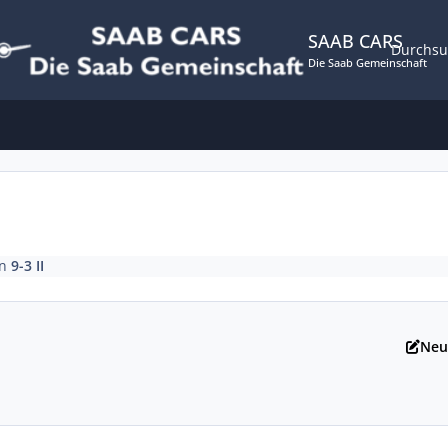
SAAB CARS
Durchs
Die Saab Gemeinschaft
in
9-3 II
Neu