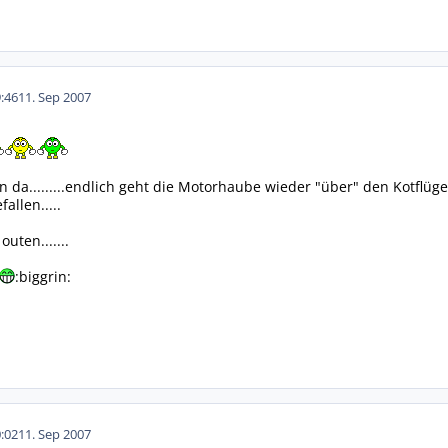
:46
11. Sep 2007
da.........endlich geht die Motorhaube wieder "über" den Kotflüg
allen.....
uten.......
:biggrin:
:02
11. Sep 2007