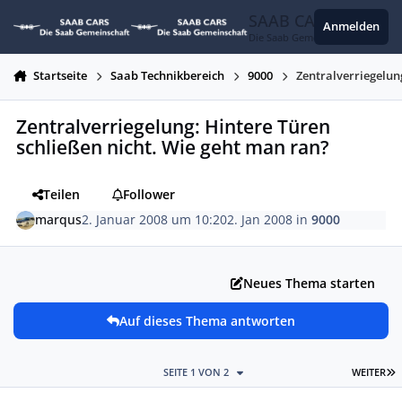
Zum Inhalt springen
SAAB CARS
Anmelden
Die Saab Gemeinschaft
Startseite
Saab Technikbereich
9000
Zentralverriegelun
Zentralverriegelung: Hintere Türen
schließen nicht. Wie geht man ran?
Teilen
Follower
marqus
2. Januar 2008 um 10:20
2. Jan 2008
in
9000
Neues Thema starten
Auf dieses Thema antworten
L
SEITE 1 VON 2
WEITER
Autor-Statistiken