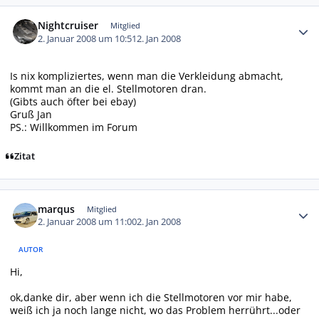
Autor-Statistiken
Nightcruiser
Mitglied
2. Januar 2008 um 10:51
2. Jan 2008
Is nix kompliziertes, wenn man die Verkleidung abmacht,
kommt man an die el. Stellmotoren dran.
(Gibts auch öfter bei ebay)
Gruß Jan
PS.: Willkommen im Forum
Zitat
Autor-Statistiken
marqus
Mitglied
2. Januar 2008 um 11:00
2. Jan 2008
AUTOR
Hi,
ok,danke dir, aber wenn ich die Stellmotoren vor mir habe,
weiß ich ja noch lange nicht, wo das Problem herrührt...oder