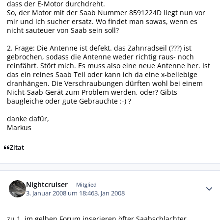
dass der E-Motor durchdreht.
So, der Motor mit der Saab Nummer 8591224D liegt nun vor
mir und ich sucher ersatz. Wo findet man sowas, wenn es
nicht sauteuer von Saab sein soll?
2. Frage: Die Antenne ist defekt. das Zahnradseil (???) ist
gebrochen, sodass die Antenne weder richtig raus- noch
reinfährt. Stört mich. Es muss also eine neue Antenne her. Ist
das ein reines Saab Teil oder kann ich da eine x-beliebige
dranhängen. Die Verschraubungen dürften wohl bei einem
Nicht-Saab Gerät zum Problem werden, oder? Gibts
baugleiche oder gute Gebrauchte :-) ?
danke dafür,
Markus
Zitat
Autor-Statistiken
Nightcruiser
Mitglied
3. Januar 2008 um 18:46
3. Jan 2008
zu 1. im gelben Forum inserieren öfter Saabschlachter