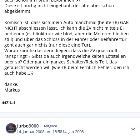
Diese ist nochg nicht eingebaut, der alte aber schon
abgeklemmt.
Komisch ist, dass sich mein Auto manchmal (heute zB) GAR
NICHT abschliessen lässt. Ich kann die ZV nicht mittels Ei
bedienen (es blinkt nur wie blöd, aber die Motoren bleiben
still) und über das Schloss in der Fahrer oder Beifahrertür
geht auch gar nichts (nur diese eine Tür).
Woran könnte das denn liegen, dass die ZV quasi null
"anspringt"? Gibts da auch irgendwelche kalten Lötstellen
oder so? Oder gar ein ganzes Schalter/Relais Teil, das
getauscht werden will (wie zB beim Fernlich-Fehler, den ich
auch habe...)?
danke,
Markus
Zitat
Autor-Statistiken
turbo9000
Mitglied
14. Januar 2008 um 18:58
14. Jan 2008