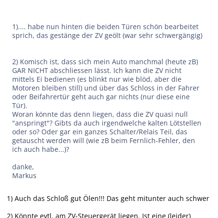
1).... habe nun hinten die beiden Türen schön bearbeitet
sprich, das gestänge der ZV geölt (war sehr schwergängig)
2) Komisch ist, dass sich mein Auto manchmal (heute zB)
GAR NICHT abschliessen lässt. Ich kann die ZV nicht
mittels Ei bedienen (es blinkt nur wie blöd, aber die
Motoren bleiben still) und über das Schloss in der Fahrer
oder Beifahrertür geht auch gar nichts (nur diese eine
Tür).
Woran könnte das denn liegen, dass die ZV quasi null
"anspringt"? Gibts da auch irgendwelche kalten Lötstellen
oder so? Oder gar ein ganzes Schalter/Relais Teil, das
getauscht werden will (wie zB beim Fernlich-Fehler, den
ich auch habe...)?
danke,
Markus
1) Auch das Schloß gut Ölen!!! Das geht mitunter auch schwer
2) Könnte evtl. am ZV-Steuergerät liegen. Ist eine (leider)