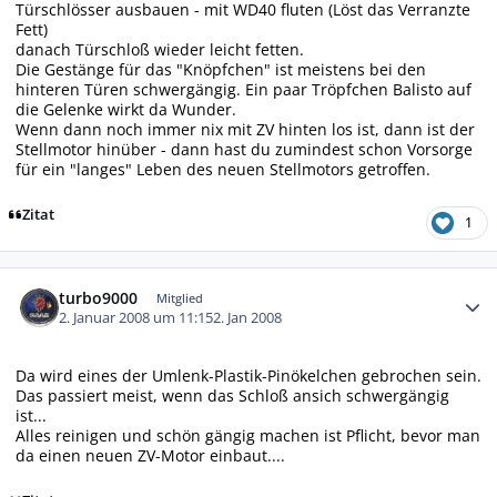
Türschlösser ausbauen - mit WD40 fluten (Löst das Verranzte
Fett)
danach Türschloß wieder leicht fetten.
Die Gestänge für das "Knöpfchen" ist meistens bei den
hinteren Türen schwergängig. Ein paar Tröpfchen Balisto auf
die Gelenke wirkt da Wunder.
Wenn dann noch immer nix mit ZV hinten los ist, dann ist der
Stellmotor hinüber - dann hast du zumindest schon Vorsorge
für ein "langes" Leben des neuen Stellmotors getroffen.
Zitat
1
Autor-Statistiken
turbo9000
Mitglied
2. Januar 2008 um 11:15
2. Jan 2008
Da wird eines der Umlenk-Plastik-Pinökelchen gebrochen sein.
Das passiert meist, wenn das Schloß ansich schwergängig
ist...
Alles reinigen und schön gängig machen ist Pflicht, bevor man
da einen neuen ZV-Motor einbaut....