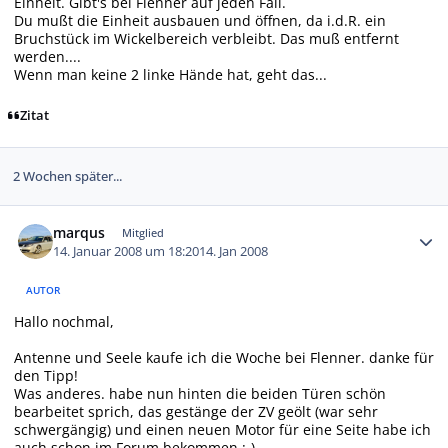
Einheit. Gibt's bei Flenner auf jeden Fall.
Du mußt die Einheit ausbauen und öffnen, da i.d.R. ein
Bruchstück im Wickelbereich verbleibt. Das muß entfernt
werden....
Wenn man keine 2 linke Hände hat, geht das...
Zitat
2 Wochen später...
Autor-Statistiken
marqus
Mitglied
14. Januar 2008 um 18:20
14. Jan 2008
AUTOR
Hallo nochmal,
Antenne und Seele kaufe ich die Woche bei Flenner. danke für
den Tipp!
Was anderes. habe nun hinten die beiden Türen schön
bearbeitet sprich, das gestänge der ZV geölt (war sehr
schwergängig) und einen neuen Motor für eine Seite habe ich
auch schon im Forum bekommen :-)