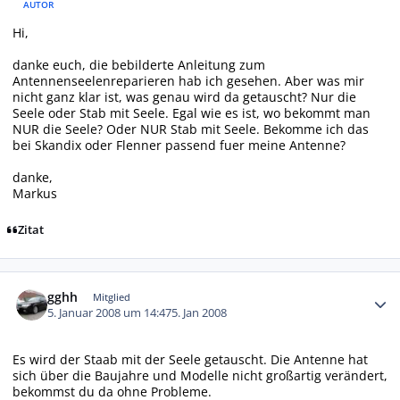
AUTOR
Hi,
danke euch, die bebilderte Anleitung zum
Antennenseelenreparieren hab ich gesehen. Aber was mir
nicht ganz klar ist, was genau wird da getauscht? Nur die
Seele oder Stab mit Seele. Egal wie es ist, wo bekommt man
NUR die Seele? Oder NUR Stab mit Seele. Bekomme ich das
bei Skandix oder Flenner passend fuer meine Antenne?
danke,
Markus
Zitat
Autor-Statistiken
gghh
Mitglied
5. Januar 2008 um 14:47
5. Jan 2008
Es wird der Staab mit der Seele getauscht. Die Antenne hat
sich über die Baujahre und Modelle nicht großartig verändert,
bekommst du da ohne Probleme.