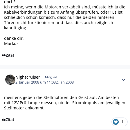
doch?
Ich meine, wenn die Motoren verkabelt sind, müsste ich ja die
Kabelverbindungen bis zum Anfang überprüfen, oder? Es ist
schließlich schon komisch, dass nur die beiden hinteren
Türen nicht funktionieren und dass dies auch zeitgleich
kaputt ging.
danke dir,
Markus
Zitat
Autor-Statistiken
Nightcruiser
Mitglied
2. Januar 2008 um 11:03
2. Jan 2008
meistens geben die Stellmotoren den Geist auf. Am besten
mit 12V Prüflampe messen, ob der Stromimpuls am jeweiligen
Stellmotor ankommt.
Zitat
1