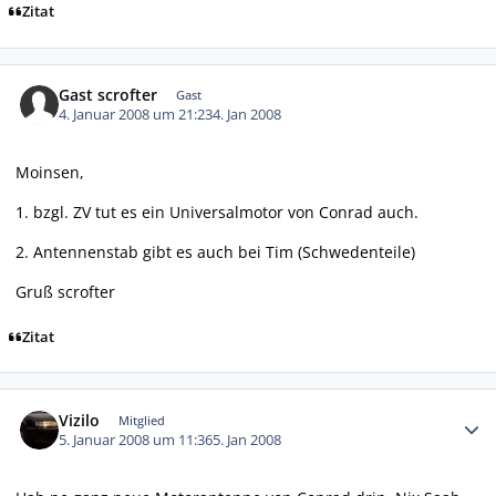
Zitat
Gast scrofter
Gast
4. Januar 2008 um 21:23
4. Jan 2008
Moinsen,
1. bzgl. ZV tut es ein Universalmotor von Conrad auch.
2. Antennenstab gibt es auch bei Tim (Schwedenteile)
Gruß scrofter
Zitat
Autor-Statistiken
Vizilo
Mitglied
5. Januar 2008 um 11:36
5. Jan 2008