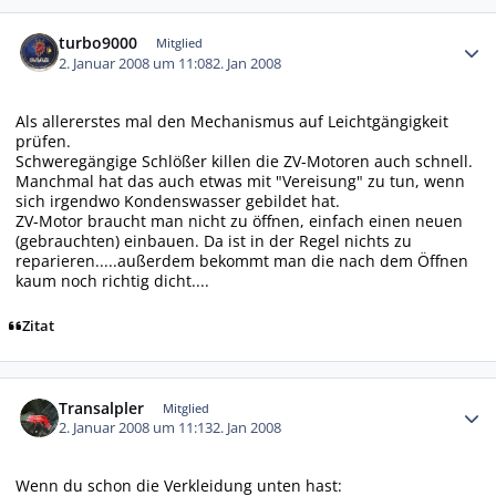
Autor-Statistiken
turbo9000
Mitglied
2. Januar 2008 um 11:08
2. Jan 2008
Als allererstes mal den Mechanismus auf Leichtgängigkeit
prüfen.
Schweregängige Schlößer killen die ZV-Motoren auch schnell.
Manchmal hat das auch etwas mit "Vereisung" zu tun, wenn
sich irgendwo Kondenswasser gebildet hat.
ZV-Motor braucht man nicht zu öffnen, einfach einen neuen
(gebrauchten) einbauen. Da ist in der Regel nichts zu
reparieren.....außerdem bekommt man die nach dem Öffnen
kaum noch richtig dicht....
Zitat
Autor-Statistiken
Transalpler
Mitglied
2. Januar 2008 um 11:13
2. Jan 2008
Wenn du schon die Verkleidung unten hast: