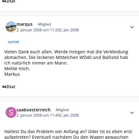
Zitat
Autor-Statistiken
marqus
Mitglied
2. Januar 2008 um 11:29
2. Jan 2008
AUTOR
Vielen Dank euch allen. Werde morgen mal die Verkleidung
abmachen. Die leckeren Mittelchen WD40 und Ballistol hab
ich natürlich immer am Mann.
Melde mich,
Markus
Zitat
Autor-Statistiken
saaboesterreich
Mitglied
2. Januar 2008 um 11:49
2. Jan 2008
Hattest Du das Problem von Anfang an? Oder ist es eben erst
aufgetreten? Eventuell nachdem Du den Wagen gewaschen