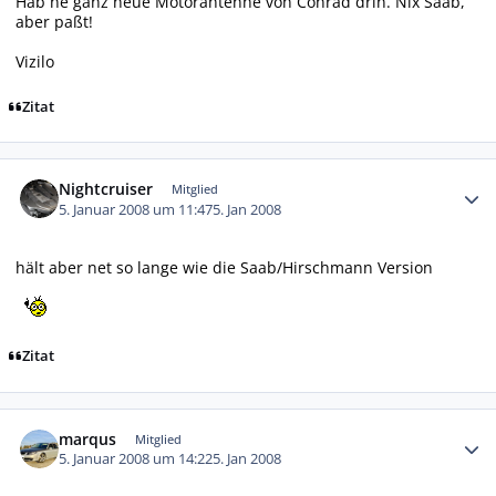
Hab ne ganz neue Motorantenne von Conrad drin. Nix Saab,
aber paßt!
Vizilo
Zitat
Autor-Statistiken
Nightcruiser
Mitglied
5. Januar 2008 um 11:47
5. Jan 2008
hält aber net so lange wie die Saab/Hirschmann Version
Zitat
Autor-Statistiken
marqus
Mitglied
5. Januar 2008 um 14:22
5. Jan 2008