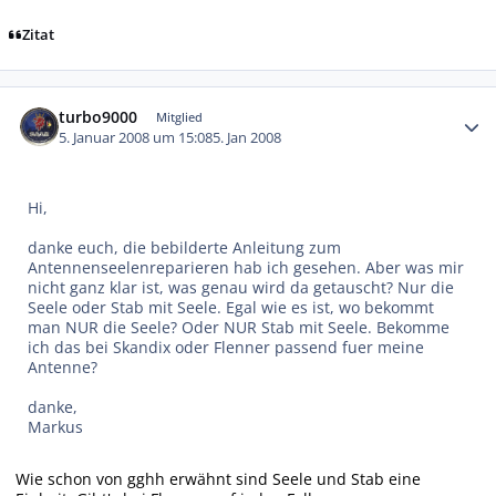
Zitat
Autor-Statistiken
turbo9000
Mitglied
5. Januar 2008 um 15:08
5. Jan 2008
Hi,
danke euch, die bebilderte Anleitung zum
Antennenseelenreparieren hab ich gesehen. Aber was mir
nicht ganz klar ist, was genau wird da getauscht? Nur die
Seele oder Stab mit Seele. Egal wie es ist, wo bekommt
man NUR die Seele? Oder NUR Stab mit Seele. Bekomme
ich das bei Skandix oder Flenner passend fuer meine
Antenne?
danke,
Markus
Wie schon von gghh erwähnt sind Seele und Stab eine