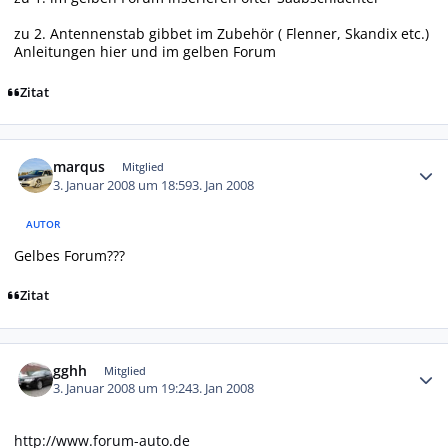
zu 2. Antennenstab gibbet im Zubehör ( Flenner, Skandix etc.)
Anleitungen hier und im gelben Forum
Zitat
Autor-Statistiken
marqus
Mitglied
3. Januar 2008 um 18:59
3. Jan 2008
AUTOR
Gelbes Forum???
Zitat
Autor-Statistiken
gghh
Mitglied
3. Januar 2008 um 19:24
3. Jan 2008
http://www.forum-auto.de