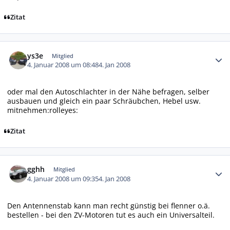
Zitat
Autor-Statistiken
ys3e
Mitglied
4. Januar 2008 um 08:48
4. Jan 2008
oder mal den Autoschlachter in der Nähe befragen, selber
ausbauen und gleich ein paar Schräubchen, Hebel usw.
mitnehmen:rolleyes:
Zitat
Autor-Statistiken
gghh
Mitglied
4. Januar 2008 um 09:35
4. Jan 2008
Den Antennenstab kann man recht günstig bei flenner o.ä.
bestellen - bei den ZV-Motoren tut es auch ein Universalteil.