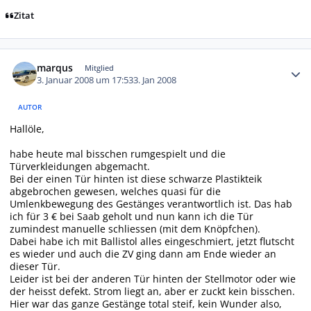
Zitat
Autor-Statistiken
marqus
Mitglied
3. Januar 2008 um 17:53
3. Jan 2008
AUTOR
Hallöle,
habe heute mal bisschen rumgespielt und die
Türverkleidungen abgemacht.
Bei der einen Tür hinten ist diese schwarze Plastikteik
abgebrochen gewesen, welches quasi für die
Umlenkbewegung des Gestänges verantwortlich ist. Das hab
ich für 3 € bei Saab geholt und nun kann ich die Tür
zumindest manuelle schliessen (mit dem Knöpfchen).
Dabei habe ich mit Ballistol alles eingeschmiert, jetzt flutscht
es wieder und auch die ZV ging dann am Ende wieder an
dieser Tür.
Leider ist bei der anderen Tür hinten der Stellmotor oder wie
der heisst defekt. Strom liegt an, aber er zuckt kein bisschen.
Hier war das ganze Gestänge total steif, kein Wunder also,