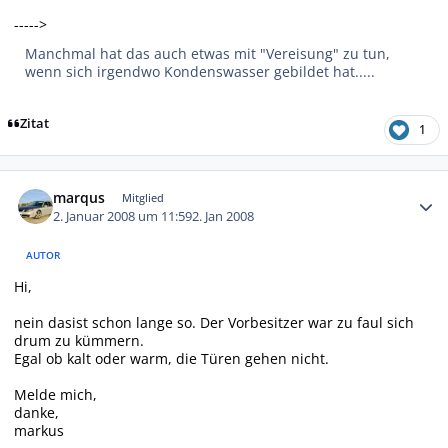
----->
Manchmal hat das auch etwas mit "Vereisung" zu tun,
wenn sich irgendwo Kondenswasser gebildet hat.....
Zitat
1
Autor-Statistiken
marqus
Mitglied
2. Januar 2008 um 11:59
2. Jan 2008
AUTOR
Hi,
nein dasist schon lange so. Der Vorbesitzer war zu faul sich
drum zu kümmern.
Egal ob kalt oder warm, die Türen gehen nicht.
Melde mich,
danke,
markus