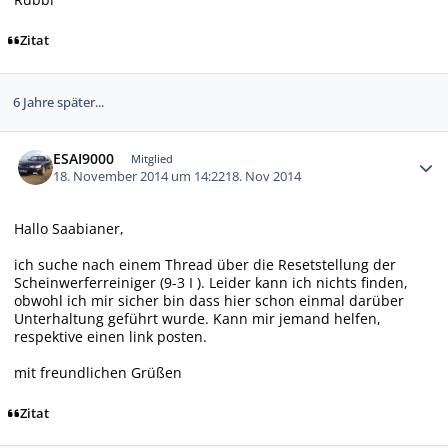
Zitat
6 Jahre später...
Autor-Statistiken
ESAI9000
Mitglied
18. November 2014 um 14:22
18. Nov 2014
Hallo Saabianer,
ich suche nach einem Thread über die Resetstellung der
Scheinwerferreiniger (9-3 I ). Leider kann ich nichts finden,
obwohl ich mir sicher bin dass hier schon einmal darüber
Unterhaltung geführt wurde. Kann mir jemand helfen,
respektive einen link posten.
mit freundlichen Grüßen
Zitat