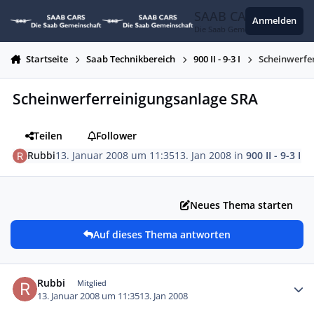
Zum Inhalt springen
SAAB CARS
Anmelden
Die Saab Gemeinschaft
Startseite
Saab Technikbereich
900 II - 9-3 I
Scheinwerfe
Scheinwerferreinigungsanlage SRA
Teilen
Follower
Rubbi
13. Januar 2008 um 11:35
13. Jan 2008
in
900 II - 9-3 I
Neues Thema starten
Auf dieses Thema antworten
Autor-Statistiken
Rubbi
Mitglied
13. Januar 2008 um 11:35
13. Jan 2008