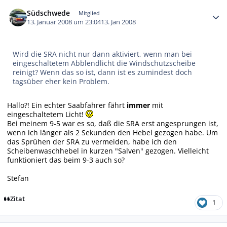
Autor-Statistiken
Südschwede
Mitglied
13. Januar 2008 um 23:04
13. Jan 2008
Wird die SRA nicht nur dann aktiviert, wenn man bei
eingeschaltetem Abblendlicht die Windschutzscheibe
reinigt? Wenn das so ist, dann ist es zumindest doch
tagsüber eher kein Problem.
Hallo?! Ein echter Saabfahrer fährt
immer
mit
eingeschaltetem Licht!
Bei meinem 9-5 war es so, daß die SRA erst angesprungen ist,
wenn ich länger als 2 Sekunden den Hebel gezogen habe. Um
das Sprühen der SRA zu vermeiden, habe ich den
Scheibenwaschhebel in kurzen "Salven" gezogen. Vielleicht
funktioniert das beim 9-3 auch so?
Stefan
Zitat
1
Autor-Statistiken