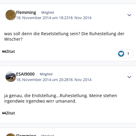
Autor-Statistiken
Flemming
Mitglied
18. November 2014 um 18:23
18. Nov 2014
was soll denn die Resetstellung sein? Die Ruhestellung der
Wischer?
Zitat
1
Autor-Statistiken
ESAI9000
Mitglied
18. November 2014 um 20:28
18. Nov 2014
ja genau, die Endstellung...Ruhestellung. Meine stehen
irgendwie irgendwo wirr umanand.
Zitat
Autor-Statistiken
Flemming
Mitglied