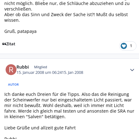
nicht möglich. Bliebe nur, die Schläuche abzuziehen und zu
verschließen.
Aber ob das Sinn und Zweck der Sache ist?! Mußt du selbst
wissen.
Gruß, patapaya
Zitat
1
Autor-Statistiken
Rubbi
Mitglied
15. Januar 2008 um 06:24
15. Jan 2008
AUTOR
Ich danke euch Dreien für die Tipps. Also das die Reinigung
der Scheinwerfer nur bei eingeschaltetem Licht passiert, war
mir nicht bewußt. Wohl deshalb, weil ich immer mit Licht
fahre. Werde ich gleich mal testen und ansonsten die SRA nur
in kleinen "Salven" betätigen.
Liebe Grüße und allzeit gute Fahrt
Rubbi