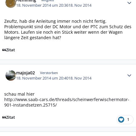
18. November 2014 um 20:36
18. Nov 2014
Zeuftz, hab die Anleitung immer noch nicht fertig.
Problempunkt sind der DC Motor und der PTC zum Schutz des
Motors. Laufen sie noch ein Stück weiter wenn der Wagen
längere Zeit gestanden hat?
Zitat
Autor-Statistiken
majoja02
Verstorben
18. November 2014 um 20:40
18. Nov 2014
schau mal hier
http://www.saab-cars.de/threads/scheinwerferwischermotor-
901-instandsetzen.25715/
Zitat
1
Autor-Statistiken