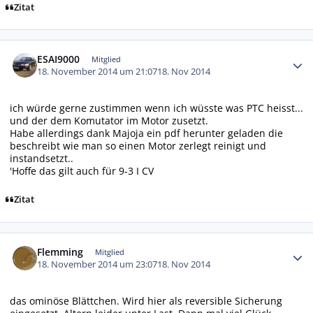
Zitat
Autor-Statistiken
ESAI9000
Mitglied
18. November 2014 um 21:07
18. Nov 2014
ich würde gerne zustimmen wenn ich wüsste was PTC heisst...
und der dem Komutator im Motor zusetzt.
Habe allerdings dank Majoja ein pdf herunter geladen die
beschreibt wie man so einen Motor zerlegt reinigt und
instandsetzt..
'Hoffe das gilt auch für 9-3 I CV
Zitat
Autor-Statistiken
Flemming
Mitglied
18. November 2014 um 23:07
18. Nov 2014
das ominöse Blättchen. Wird hier als reversible Sicherung