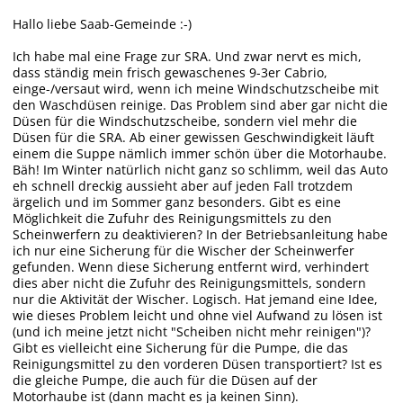
Hallo liebe Saab-Gemeinde :-)
Ich habe mal eine Frage zur SRA. Und zwar nervt es mich,
dass ständig mein frisch gewaschenes 9-3er Cabrio,
einge-/versaut wird, wenn ich meine Windschutzscheibe mit
den Waschdüsen reinige. Das Problem sind aber gar nicht die
Düsen für die Windschutzscheibe, sondern viel mehr die
Düsen für die SRA. Ab einer gewissen Geschwindigkeit läuft
einem die Suppe nämlich immer schön über die Motorhaube.
Bäh! Im Winter natürlich nicht ganz so schlimm, weil das Auto
eh schnell dreckig aussieht aber auf jeden Fall trotzdem
ärgelich und im Sommer ganz besonders. Gibt es eine
Möglichkeit die Zufuhr des Reinigungsmittels zu den
Scheinwerfern zu deaktivieren? In der Betriebsanleitung habe
ich nur eine Sicherung für die Wischer der Scheinwerfer
gefunden. Wenn diese Sicherung entfernt wird, verhindert
dies aber nicht die Zufuhr des Reinigungsmittels, sondern
nur die Aktivität der Wischer. Logisch. Hat jemand eine Idee,
wie dieses Problem leicht und ohne viel Aufwand zu lösen ist
(und ich meine jetzt nicht "Scheiben nicht mehr reinigen")?
Gibt es vielleicht eine Sicherung für die Pumpe, die das
Reinigungsmittel zu den vorderen Düsen transportiert? Ist es
die gleiche Pumpe, die auch für die Düsen auf der
Motorhaube ist (dann macht es ja keinen Sinn).