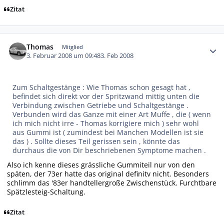
Zitat
Autor-Statistiken
Thomas
Mitglied
3. Februar 2008 um 09:48
3. Feb 2008
Zum Schaltgestänge : Wie Thomas schon gesagt hat ,
befindet sich direkt vor der Spritzwand mittig unten die
Verbindung zwischen Getriebe und Schaltgestänge .
Verbunden wird das Ganze mit einer Art Muffe , die ( wenn
ich mich nicht irre - Thomas korrigiere mich ) sehr wohl
aus Gummi ist ( zumindest bei Manchen Modellen ist sie
das ) . Sollte dieses Teil gerissen sein , könnte das
durchaus die von Dir beschriebenen Symptome machen .
Also ich kenne dieses grässliche Gummiteil nur von den
späten, der 73er hatte das original definitv nicht. Besonders
schlimm das '83er handtellergroße Zwischenstück. Furchtbare
Spätzlesteig-Schaltung.
Zitat