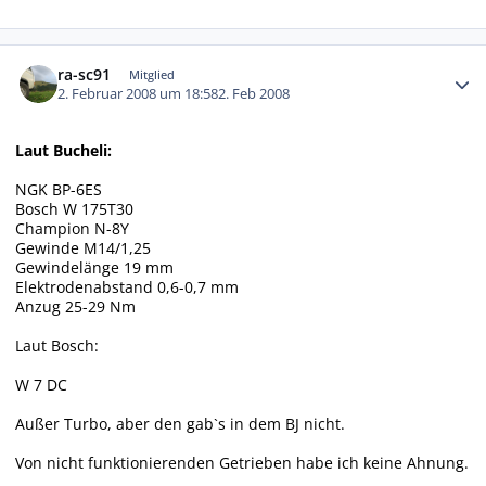
Autor-Statistiken
ra-sc91
Mitglied
2. Februar 2008 um 18:58
2. Feb 2008
Laut Bucheli:
NGK BP-6ES
Bosch W 175T30
Champion N-8Y
Gewinde M14/1,25
Gewindelänge 19 mm
Elektrodenabstand 0,6-0,7 mm
Anzug 25-29 Nm
Laut Bosch:
W 7 DC
Außer Turbo, aber den gab`s in dem BJ nicht.
Von nicht funktionierenden Getrieben habe ich keine Ahnung.