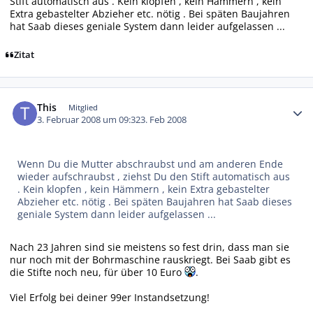
Stift automatisch aus . Kein klopfen , kein Hämmern , kein
Extra gebastelter Abzieher etc. nötig . Bei späten Baujahren
hat Saab dieses geniale System dann leider aufgelassen ...
Zitat
Autor-Statistiken
This
Mitglied
3. Februar 2008 um 09:32
3. Feb 2008
Wenn Du die Mutter abschraubst und am anderen Ende
wieder aufschraubst , ziehst Du den Stift automatisch aus
. Kein klopfen , kein Hämmern , kein Extra gebastelter
Abzieher etc. nötig . Bei späten Baujahren hat Saab dieses
geniale System dann leider aufgelassen ...
Nach 23 Jahren sind sie meistens so fest drin, dass man sie
nur noch mit der Bohrmaschine rauskriegt. Bei Saab gibt es
die Stifte noch neu, für über 10 Euro
.
Viel Erfolg bei deiner 99er Instandsetzung!