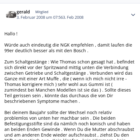
Autor-Statistiken
gerald
Mitglied
3. Februar 2008 um 07:56
3. Feb 2008
Hallo !
Würde auch eindeutig die NGK empfehlen , damit laufen die
99er deutlich besser als mit den Bosch .
Zum Schaltgestänge : Wie Thomas schon gesagt hat , befindet
sich direkt vor der Spritzwand mittig unten die Verbindung
zwischen Getriebe und Schaltgestänge . Verbunden wird das
Ganze mit einer Art Muffe , die ( wenn ich mich nicht irre -
Thomas korrigiere mich ) sehr wohl aus Gummi ist (
zumindest bei Manchen Modellen ist sie das ) . Sollte dieses
Teil gerissen sein , könnte das durchaus die von Dir
beschriebenen Symptome machen .
Bei deinem Baujahr sollte der Wechsel noch relativ
problemlos von unten her machbar sein . Die beiden
Befestigungsstifte sind da nämlich noch konisch und haben
an beiden Enden Gewinde . Wenn Du die Mutter abschraubst
und am anderen Ende wieder aufschraubst , ziehst Du den