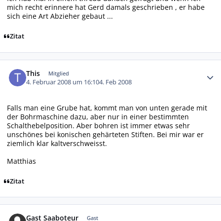
mich recht erinnere hat Gerd damals geschrieben , er habe
sich eine Art Abzieher gebaut ...
Zitat
Autor-Statistiken
This
Mitglied
4. Februar 2008 um 16:10
4. Feb 2008
Falls man eine Grube hat, kommt man von unten gerade mit
der Bohrmaschine dazu, aber nur in einer bestimmten
Schalthebelposition. Aber bohren ist immer etwas sehr
unschönes bei konischen gehärteten Stiften. Bei mir war er
ziemlich klar kaltverschweisst.
Matthias
Zitat
Gast Saaboteur
Gast