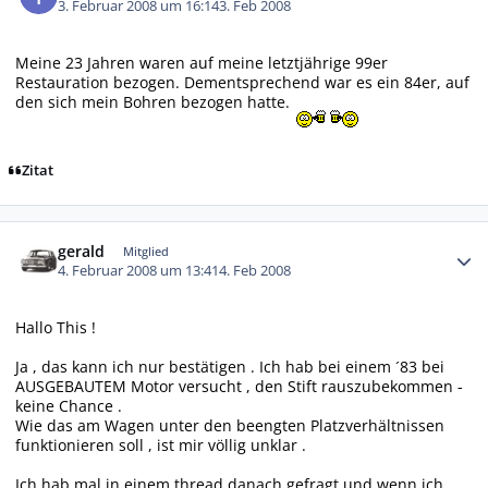
3. Februar 2008 um 16:14
3. Feb 2008
Meine 23 Jahren waren auf meine letztjährige 99er
Restauration bezogen. Dementsprechend war es ein 84er, auf
den sich mein Bohren bezogen hatte.
Zitat
Autor-Statistiken
gerald
Mitglied
4. Februar 2008 um 13:41
4. Feb 2008
Hallo This !
Ja , das kann ich nur bestätigen . Ich hab bei einem ´83 bei
AUSGEBAUTEM Motor versucht , den Stift rauszubekommen -
keine Chance .
Wie das am Wagen unter den beengten Platzverhältnissen
funktionieren soll , ist mir völlig unklar .
Ich hab mal in einem thread danach gefragt und wenn ich