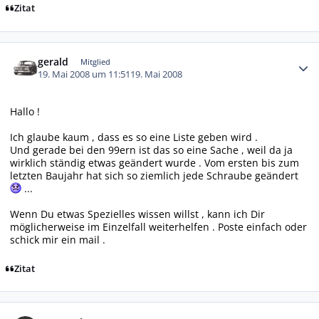
Zitat
Autor-Statistiken
gerald
Mitglied
19. Mai 2008 um 11:51
19. Mai 2008
Hallo !
Ich glaube kaum , dass es so eine Liste geben wird .
Und gerade bei den 99ern ist das so eine Sache , weil da ja
wirklich ständig etwas geändert wurde . Vom ersten bis zum
letzten Baujahr hat sich so ziemlich jede Schraube geändert
...
Wenn Du etwas Spezielles wissen willst , kann ich Dir
möglicherweise im Einzelfall weiterhelfen . Poste einfach oder
schick mir ein mail .
Zitat