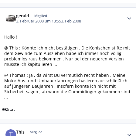
Autor-Statistiken
gerald
Mitglied
3. Februar 2008 um 13:55
3. Feb 2008
Hallo !
@ This : Könnte ich nicht bestätigen . Die Konischen stifte mit
dem Gewinde zum Ausziehen habe ich immer noch völlig
problemlos raus bekommen . Nur bei der neueren Version
musste ich kapitulieren ...
@ Thomas : Ja , da wirst Du vermutlich recht haben . Meine
Motor Aus- und Umbauerfahrungen basieren ausschließlich
auf jüngeren Baujahren . Insofern könnte ich nicht mit
Sicherheit sagen , ab wann die Gummidinger gekommen sind
...
Zitat
Autor-Statistiken
This
Mitglied