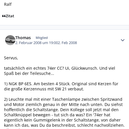
Ralf
Zitat
Autor-Statistiken
Thomas
Mitglied
2. Februar 2008 um 19:00
2. Feb 2008
Servus,
tatsächlich ein echtes 74er CC? Ui, Glückwunsch. Und viel
Spaß bei der Teilesuche...
1) NGK BP 6ES. Am besten 4 Stück. Original sind Kerzen für
die große Kerzennuss mit SW 21 verbaut.
2) Leuchte mal mit einer Taschenlampe zwischen Spritzwand
und Motor ziemlich genau in der Mitte nach unten. Du siehst
hoffentlich die Schaltstange. Dein Kollege soll jetzt mal den
Schaltknüppel bewegen - tut sich da was? Ein '74er hat
eigentlich kein Gummigelenk in der Schaltstange, von daher
kann ich das, was Du da beschreibst, schlecht nachvollziehen.