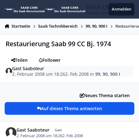
Zum Inhalt springen
SAAB CARS
Anmelden
Die Saab Gemeinschaft
Startseite
Saab Technikbereich
99, 90, 900 I
Restaurieru
Restaurierung Saab 99 CC Bj. 1974
Teilen
Follower
Gast Saaboteur
2. Februar 2008 um 18:26
2. Feb 2008
in
99, 90, 900 I
Neues Thema starten
Auf dieses Thema antworten
Gast Saaboteur
Gast
2. Februar 2008 um 18:26
2. Feb 2008