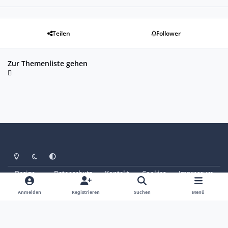
Teilen
Follower
Zur Themenliste gehen
Heller Modus
Dunkler Modus
Systemeinstellung
Design
Datenschutz
Kontakt
Cookies
Impressum
© Copyright 2025 - SAABoteure e. V.
Powered by
Invision Community
Anmelden
Registrieren
Suchen
Menü