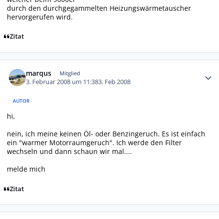
durch den durchgegammelten Heizungswärmetauscher
hervorgerufen wird.
Zitat
Autor-Statistiken
marqus
Mitglied
3. Februar 2008 um 11:38
3. Feb 2008
AUTOR
hi,
nein, ich meine keinen Öl- oder Benzingeruch. Es ist einfach
ein "warmer Motorraumgeruch". Ich werde den Filter
wechseln und dann schaun wir mal....
melde mich
Zitat
Autor-Statistiken