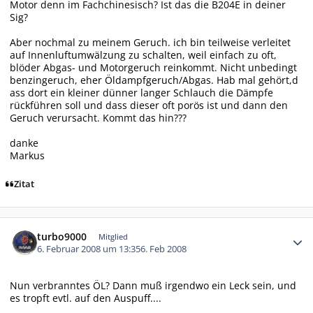
Motor denn im Fachchinesisch? Ist das die B204E in deiner
Sig?
Aber nochmal zu meinem Geruch. ich bin teilweise verleitet
auf Innenluftumwälzung zu schalten, weil einfach zu oft,
blöder Abgas- und Motorgeruch reinkommt. Nicht unbedingt
benzingeruch, eher Öldampfgeruch/Abgas. Hab mal gehört,d
ass dort ein kleiner dünner langer Schlauch die Dämpfe
rückführen soll und dass dieser oft porös ist und dann den
Geruch verursacht. Kommt das hin???
danke
Markus
Zitat
Autor-Statistiken
turbo9000
Mitglied
6. Februar 2008 um 13:35
6. Feb 2008
Nun verbranntes ÖL? Dann muß irgendwo ein Leck sein, und
es tropft evtl. auf den Auspuff....