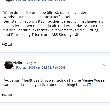
Wenn du die Motorhaube öffnest, dann ist vor der
Windschutzscheibe ein Kunststoffdeckel.
Der ist mit glaub ich 8 Schraucben befestigt - 1 ist länger als
die anderen. Den nimmst du ab, und Voila - das "Aquarium"
tut sich vor dir auf - rechts (Beifahrerseite) sit die Lüftung,
und Fahrerseitig Trionic und ABS Steuergerät.
Zitat
Autor-Statistiken
Vizilo
Mitglied
3. Februar 2008 um 23:31
3. Feb 2008
"Aquarium" heißt das Ding weil sich da halt ne Menge Wasser
sammelt, das da eigentlich aber nicht hingehört...
Zitat
Autor-Statistiken