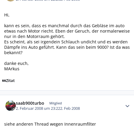
Hi,
kann es sein, dass es manchmal durch das Gebläse im auto
etwas nach Motor riecht. Eben der Geruch, der normalerweise
nur in den Motorraum gehört.
Es scheint, als sei irgendein Schlauch undicht und es werden
Dämpfe ins Auto geführt. Kann das sein beim 9000? Ist da was
bekannt?
danke euch,
MArkus
Zitat
Autor-Statistiken
saab900turbo
Mitglied
2. Februar 2008 um 23:22
2. Feb 2008
siehe anderen Thread wegen Innenraumfilter