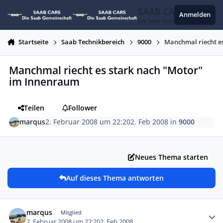
Zum Inhalt springen
SAAB CARS
Anmelden
Die Saab Gemeinschaft
Startseite
Saab Technikbereich
9000
Manchmal riecht e
Manchmal riecht es stark nach "Motor"
im Innenraum
Teilen
Follower
marqus
2. Februar 2008 um 22:20
2. Feb 2008
in
9000
Neues Thema starten
Auf dieses Thema antworten
Autor-Statistiken
marqus
Mitglied
2. Februar 2008 um 22:20
2. Feb 2008