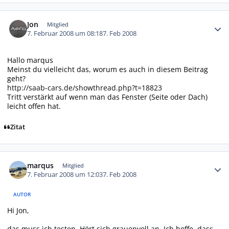
Autor-Statistiken
Jon
Mitglied
7. Februar 2008 um 08:18
7. Feb 2008
Hallo marqus
Meinst du vielleicht das, worum es auch in diesem Beitrag
geht?
http://saab-cars.de/showthread.php?t=18823
Tritt verstärkt auf wenn man das Fenster (Seite oder Dach)
leicht offen hat.
Zitat
Autor-Statistiken
marqus
Mitglied
7. Februar 2008 um 12:03
7. Feb 2008
AUTOR
Hi Jon,
das muss ich testen. Hört sich grauenvoll an. Ich hoffe, dass