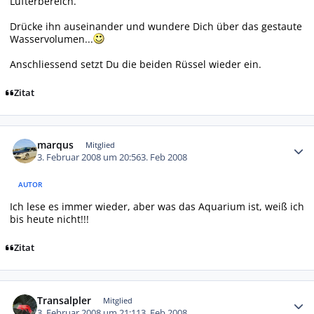
Lüfterbereich.
Drücke ihn auseinander und wundere Dich über das gestaute
Wasservolumen...
Anschliessend setzt Du die beiden Rüssel wieder ein.
Zitat
Autor-Statistiken
marqus
Mitglied
3. Februar 2008 um 20:56
3. Feb 2008
AUTOR
Ich lese es immer wieder, aber was das Aquarium ist, weiß ich
bis heute nicht!!!
Zitat
Autor-Statistiken
Transalpler
Mitglied
3. Februar 2008 um 21:11
3. Feb 2008