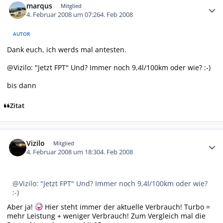
marqus
Mitglied
4. Februar 2008 um 07:26
4. Feb 2008
AUTOR
Dank euch, ich werds mal antesten.
@Vizilo: "Jetzt FPT" Und? Immer noch 9,4l/100km oder wie? :-)
bis dann
Zitat
Autor-Statistiken
Vizilo
Mitglied
4. Februar 2008 um 18:30
4. Feb 2008
@Vizilo: "Jetzt FPT" Und? Immer noch 9,4l/100km oder wie?
:-)
Aber ja!
Hier steht immer der aktuelle Verbrauch! Turbo =
mehr Leistung + weniger Verbrauch! Zum Vergleich mal die