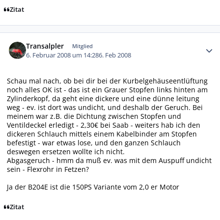
Zitat
Autor-Statistiken
Transalpler
Mitglied
6. Februar 2008 um 14:28
6. Feb 2008
Schau mal nach, ob bei dir bei der Kurbelgehäuseentlüftung
noch alles OK ist - das ist ein Grauer Stopfen links hinten am
Zylinderkopf, da geht eine dickere und eine dünne leitung
weg - ev. ist dort was undicht, und deshalb der Geruch. Bei
meinem war z.B. die Dichtung zwischen Stopfen und
Ventildeckel erledigt - 2,30€ bei Saab - weiters hab ich den
dickeren Schlauch mittels einem Kabelbinder am Stopfen
befestigt - war etwas lose, und den ganzen Schlauch
deswegen ersetzen wollte ich nicht.
Abgasgeruch - hmm da muß ev. was mit dem Auspuff undicht
sein - Flexrohr in Fetzen?
Ja der B204E ist die 150PS Variante vom 2,0 er Motor
Zitat