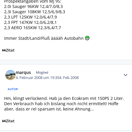
Prospektangaben vom MJ 95:
2.0i Sauger 96KW 12,4/7,0/8,3
2,3i Sauger 108KW 12,5/6,9/8,3
2,3 LPT 125KW 12,0/6,4/7,9
2,3 FPT 147KW 12,0/6,2/8,1
2,3 AERO 165KW 12,3/6,4/7,7
Immer Stadt/Land/Fluß ääääh Autobahn
Zitat
Autor-Statistiken
marqus
Mitglied
4. Februar 2008 um 19:35
4. Feb 2008
AUTOR
Hm, klingt verlockend. Hab ja den Ecokram mit 150PS 2 Liter.
Den Verbrauch hab ich bislang noch nicht ermittelt! Hoffe
aber, dass er rel sparsam ist, keine Ahnung...
Zitat