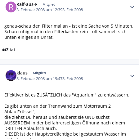
Ralf-aus-F
Mitglied
3. Februar 2008 um 12:39
3. Feb 2008
genau-schau den Filter mal an - ist eine Sache von 5 Minuten.
Schau ruhig mal in den Filterkasten rein - oft sammelt sich
unten einiges an Unrat.
Zitat
Autor-Statistiken
klaus
Mitglied
3. Februar 2008 um 19:47
3. Feb 2008
Effektiver ist es ZUSÄTZLICH das "Aquarium" zu entwässern.
Es gibt unten an der Trennwand zum Motorraum 2
Ablauf"rüssel",
die ziehst Du heraus und säuberst sie UND suchst
AUSSERDEM in der beifahrerseitigen Öffnung nach einem
DRITTEN Ablaufschlauch.
DIESER ist der Hauptverdächtige bei gestautem Wasser im