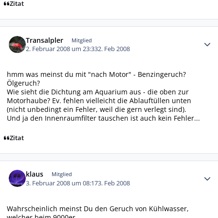
Zitat
Autor-Statistiken
Transalpler
Mitglied
2. Februar 2008 um 23:33
2. Feb 2008
hmm was meinst du mit "nach Motor" - Benzingeruch?
Ölgeruch?
Wie sieht die Dichtung am Aquarium aus - die oben zur
Motorhaube? Ev. fehlen vielleicht die Ablauftüllen unten
(nicht unbedingt ein Fehler, weil die gern verlegt sind).
Und ja den Innenraumfilter tauschen ist auch kein Fehler...
Zitat
Autor-Statistiken
klaus
Mitglied
3. Februar 2008 um 08:17
3. Feb 2008
Wahrscheinlich meinst Du den Geruch von Kühlwasser,
welcher beim 9000er