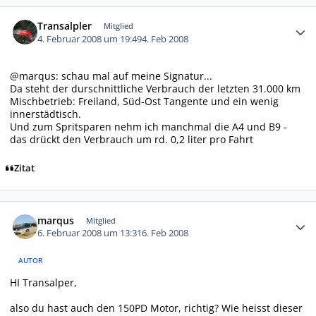
Autor-Statistiken
Transalpler
Mitglied
4. Februar 2008 um 19:49
4. Feb 2008
@marqus: schau mal auf meine Signatur...
Da steht der durschnittliche Verbrauch der letzten 31.000 km
Mischbetrieb: Freiland, Süd-Ost Tangente und ein wenig
innerstädtisch.
Und zum Spritsparen nehm ich manchmal die A4 und B9 -
das drückt den Verbrauch um rd. 0,2 liter pro Fahrt
Zitat
Autor-Statistiken
marqus
Mitglied
6. Februar 2008 um 13:31
6. Feb 2008
AUTOR
HI Transalper,
also du hast auch den 150PD Motor, richtig? Wie heisst dieser