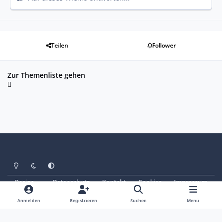
Teilen
Follower
Zur Themenliste gehen
Heller Modus
Dunkler Modus
Systemeinstellung
Design
Datenschutz
Kontakt
Cookies
Impressum
© Copyright 2025 - SAABoteure e. V.
Powered by
Invision Community
Anmelden
Registrieren
Suchen
Menü