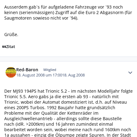
Ausserdem gab`s für aufgeladene Fahrzeuge vor ´93 noch
keinen (serienmässigen) Zugriff auf die Euro 2 Abgasnorm (für
Saugmotoren sowieso nicht vor ´94).
Grüße.
Zitat
Autor-Statistiken
Red-Baron
Mitglied
18. August 2008 um 17:00
18. Aug 2008
Der MJ93 194PS hat Trionic 5.2 - im nächsten Modelljahr folgte
Trionic 5.5. Aero gabs ja die ersten ab 93 - natürlich mit
Trionic, wobei der Automat domestiziert ist, d.h. auf Niveau
eines 200PS Turbos. 1992 Baujahr hatte grundsätzlich
Probleme mit der Qualität der Kettenräder im
Ausgleichwellenantrieb - allerdings sollte diese Baustelle
nach (idR. >200tkm) und 16 Jahren zumindest einmal
bearbeitet worden sein, wobei meine nach rund 160tkm noch
1a aussahen - einzig die Ölpumpe zeigte Spuren. In der Stadt