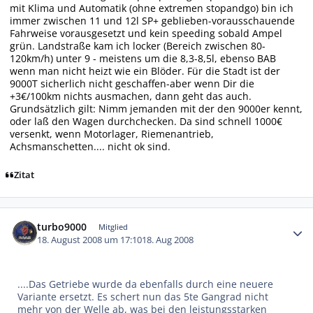
mit Klima und Automatik (ohne extremen stopandgo) bin ich
immer zwischen 11 und 12l SP+ geblieben-vorausschauende
Fahrweise vorausgesetzt und kein speeding sobald Ampel
grün. Landstraße kam ich locker (Bereich zwischen 80-
120km/h) unter 9 - meistens um die 8,3-8,5l, ebenso BAB
wenn man nicht heizt wie ein Blöder. Für die Stadt ist der
9000T sicherlich nicht geschaffen-aber wenn Dir die
+3€/100km nichts ausmachen, dann geht das auch.
Grundsätzlich gilt: Nimm jemanden mit der den 9000er kennt,
oder laß den Wagen durchchecken. Da sind schnell 1000€
versenkt, wenn Motorlager, Riemenantrieb,
Achsmanschetten.... nicht ok sind.
Zitat
Autor-Statistiken
turbo9000
Mitglied
18. August 2008 um 17:10
18. Aug 2008
....Das Getriebe wurde da ebenfalls durch eine neuere
Variante ersetzt. Es schert nun das 5te Gangrad nicht
mehr von der Welle ab, was bei den leistungsstarken