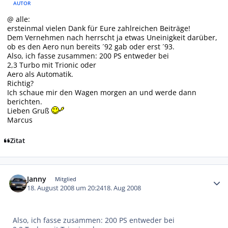
AUTOR
@ alle:
ersteinmal vielen Dank für Eure zahlreichen Beiträge!
Dem Vernehmen nach herrscht ja etwas Uneinigkeit darüber,
ob es den Aero nun bereits ´92 gab oder erst ´93.
Also, ich fasse zusammen: 200 PS entweder bei
2,3 Turbo mit Trionic oder
Aero als Automatik.
Richtig?
Ich schaue mir den Wagen morgen an und werde dann
berichten.
Lieben Gruß
Marcus
Zitat
Autor-Statistiken
Janny
Mitglied
18. August 2008 um 20:24
18. Aug 2008
Also, ich fasse zusammen: 200 PS entweder bei