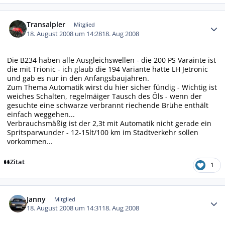
Autor-Statistiken
Transalpler
Mitglied
18. August 2008 um 14:28
18. Aug 2008
Die B234 haben alle Ausgleichswellen - die 200 PS Varainte ist
die mit Trionic - ich glaub die 194 Variante hatte LH Jetronic
und gab es nur in den Anfangsbaujahren.
Zum Thema Automatik wirst du hier sicher fündig - Wichtig ist
weiches Schalten, regelmäiger Tausch des Öls - wenn der
gesuchte eine schwarze verbrannt riechende Brühe enthält
einfach weggehen...
Verbrauchsmäßig ist der 2,3t mit Automatik nicht gerade ein
Spritsparwunder - 12-15lt/100 km im Stadtverkehr sollen
vorkommen...
Zitat
1
Autor-Statistiken
Janny
Mitglied
18. August 2008 um 14:31
18. Aug 2008