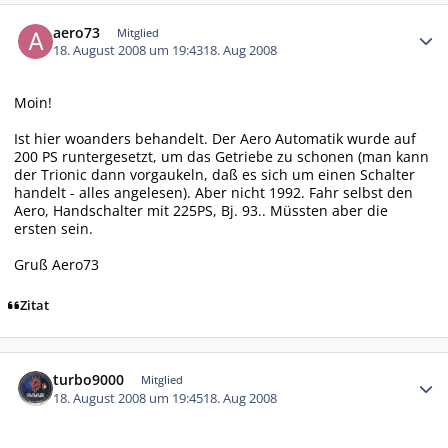
Autor-Statistiken
aero73
Mitglied
18. August 2008 um 19:43
18. Aug 2008
Moin!
Ist hier woanders behandelt. Der Aero Automatik wurde auf
200 PS runtergesetzt, um das Getriebe zu schonen (man kann
der Trionic dann vorgaukeln, daß es sich um einen Schalter
handelt - alles angelesen). Aber nicht 1992. Fahr selbst den
Aero, Handschalter mit 225PS, Bj. 93.. Müssten aber die
ersten sein.
Gruß Aero73
Zitat
Autor-Statistiken
turbo9000
Mitglied
18. August 2008 um 19:45
18. Aug 2008