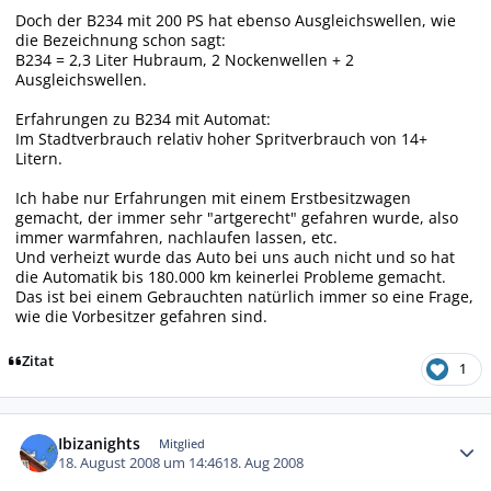
Doch der B234 mit 200 PS hat ebenso Ausgleichswellen, wie
die Bezeichnung schon sagt:
B234 = 2,3 Liter Hubraum, 2 Nockenwellen + 2
Ausgleichswellen.
Erfahrungen zu B234 mit Automat:
Im Stadtverbrauch relativ hoher Spritverbrauch von 14+
Litern.
Ich habe nur Erfahrungen mit einem Erstbesitzwagen
gemacht, der immer sehr "artgerecht" gefahren wurde, also
immer warmfahren, nachlaufen lassen, etc.
Und verheizt wurde das Auto bei uns auch nicht und so hat
die Automatik bis 180.000 km keinerlei Probleme gemacht.
Das ist bei einem Gebrauchten natürlich immer so eine Frage,
wie die Vorbesitzer gefahren sind.
Zitat
1
Autor-Statistiken
Ibizanights
Mitglied
18. August 2008 um 14:46
18. Aug 2008