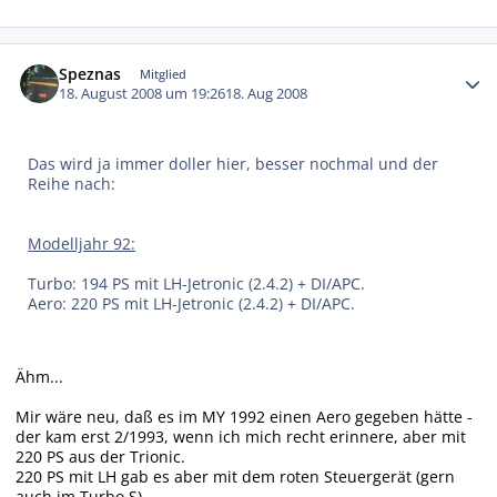
Autor-Statistiken
Speznas
Mitglied
18. August 2008 um 19:26
18. Aug 2008
Das wird ja immer doller hier, besser nochmal und der
Reihe nach:
Modelljahr 92:
Turbo: 194 PS mit LH-Jetronic (2.4.2) + DI/APC.
Aero: 220 PS mit LH-Jetronic (2.4.2) + DI/APC.
Ähm...
Mir wäre neu, daß es im MY 1992 einen Aero gegeben hätte -
der kam erst 2/1993, wenn ich mich recht erinnere, aber mit
220 PS aus der Trionic.
220 PS mit LH gab es aber mit dem roten Steuergerät (gern
auch im Turbo S).