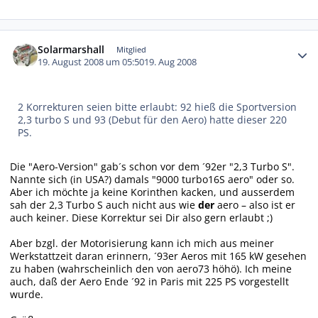
Autor-Statistiken
Solarmarshall
Mitglied
19. August 2008 um 05:50
19. Aug 2008
2 Korrekturen seien bitte erlaubt: 92 hieß die Sportversion
2,3 turbo S und 93 (Debut für den Aero) hatte dieser 220
PS.
Die "Aero-Version" gab´s schon vor dem ´92er "2,3 Turbo S".
Nannte sich (in USA?) damals "9000 turbo16S aero" oder so.
Aber ich möchte ja keine Korinthen kacken, und ausserdem
sah der 2,3 Turbo S auch nicht aus wie
der
aero – also ist er
auch keiner. Diese Korrektur sei Dir also gern erlaubt ;)
Aber bzgl. der Motorisierung kann ich mich aus meiner
Werkstattzeit daran erinnern, ´93er Aeros mit 165 kW gesehen
zu haben (wahrscheinlich den von aero73 höhö). Ich meine
auch, daß der Aero Ende ´92 in Paris mit 225 PS vorgestellt
wurde.