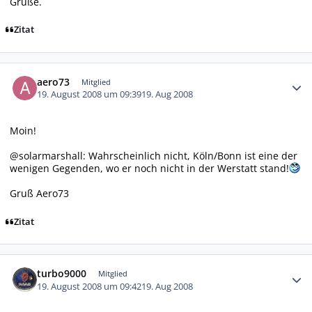
Grüße.
Zitat
Autor-Statistiken
aero73
Mitglied
19. August 2008 um 09:39
19. Aug 2008
Moin!
@solarmarshall: Wahrscheinlich nicht, Köln/Bonn ist eine der
wenigen Gegenden, wo er noch nicht in der Werstatt stand!
Gruß Aero73
Zitat
Autor-Statistiken
turbo9000
Mitglied
19. August 2008 um 09:42
19. Aug 2008