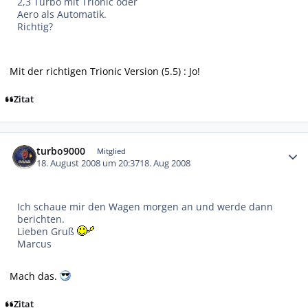
2,3 Turbo mit Trionic oder
Aero als Automatik.
Richtig?
Mit der richtigen Trionic Version (5.5) : Jo!
Zitat
Autor-Statistiken
turbo9000
Mitglied
18. August 2008 um 20:37
18. Aug 2008
Ich schaue mir den Wagen morgen an und werde dann
berichten.
Lieben Gruß
Marcus
Mach das.
Zitat