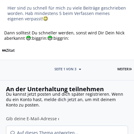
Hier sind zu schnell für mich zu viele Beiträge geschrieben
worden. Hab mindestens 5 beim Verfassen meines
eigenen verpasst!
Dann solltest Du schneller werden, sonst wird Dir Dein Nick
aberkannt
:biggrin:
:biggrin:
Zitat
L
SEITE 1 VON 3
WEITER
An der Unterhaltung teilnehmen
Du kannst jetzt posten und dich später registrieren. Wenn
du ein Konto hast,
melde dich jetzt an
, um mit deinem
Konto zu posten.
Auf dieses Thema antworten...