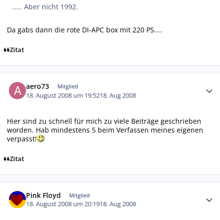
..... Aber nicht 1992.
Da gabs dann die rote DI-APC box mit 220 PS....
Zitat
Autor-Statistiken
aero73
Mitglied
18. August 2008 um 19:52
18. Aug 2008
Hier sind zu schnell für mich zu viele Beiträge geschrieben
worden. Hab mindestens 5 beim Verfassen meines eigenen
verpasst!
Zitat
Autor-Statistiken
Pink Floyd
Mitglied
18. August 2008 um 20:19
18. Aug 2008