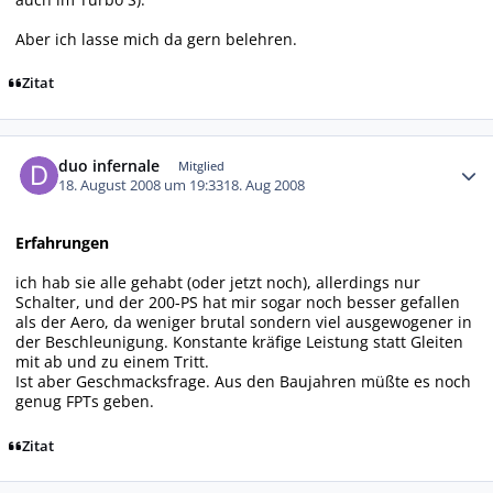
Aber ich lasse mich da gern belehren.
Zitat
Autor-Statistiken
duo infernale
Mitglied
18. August 2008 um 19:33
18. Aug 2008
Erfahrungen
ich hab sie alle gehabt (oder jetzt noch), allerdings nur
Schalter, und der 200-PS hat mir sogar noch besser gefallen
als der Aero, da weniger brutal sondern viel ausgewogener in
der Beschleunigung. Konstante kräfige Leistung statt Gleiten
mit ab und zu einem Tritt.
Ist aber Geschmacksfrage. Aus den Baujahren müßte es noch
genug FPTs geben.
Zitat