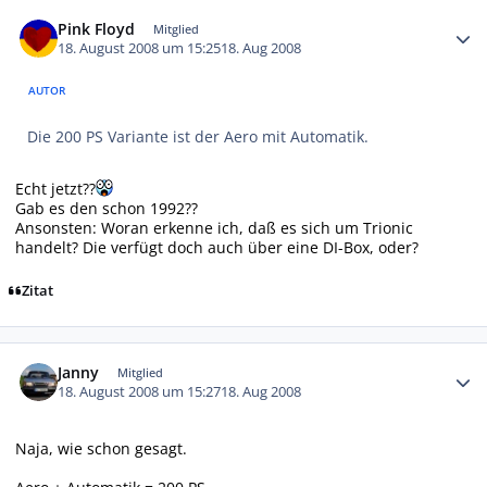
Autor-Statistiken
Pink Floyd
Mitglied
18. August 2008 um 15:25
18. Aug 2008
AUTOR
Die 200 PS Variante ist der Aero mit Automatik.
Echt jetzt??
Gab es den schon 1992??
Ansonsten: Woran erkenne ich, daß es sich um Trionic
handelt? Die verfügt doch auch über eine DI-Box, oder?
Zitat
Autor-Statistiken
Janny
Mitglied
18. August 2008 um 15:27
18. Aug 2008
Naja, wie schon gesagt.