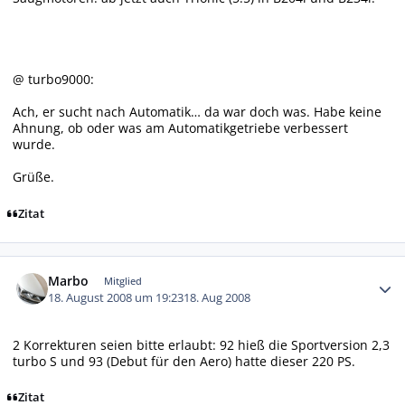
@ turbo9000:
Ach, er sucht nach Automatik… da war doch was. Habe keine
Ahnung, ob oder was am Automatikgetriebe verbessert
wurde.
Grüße.
Zitat
Autor-Statistiken
Marbo
Mitglied
18. August 2008 um 19:23
18. Aug 2008
2 Korrekturen seien bitte erlaubt: 92 hieß die Sportversion 2,3
turbo S und 93 (Debut für den Aero) hatte dieser 220 PS.
Zitat