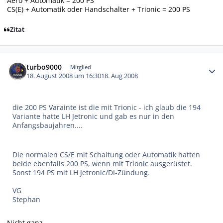
Aero + Automatik = 200 PS
CS(E) + Automatik oder Handschalter + Trionic = 200 PS
Zitat
Autor-Statistiken
turbo9000
Mitglied
18. August 2008 um 16:30
18. Aug 2008
die 200 PS Varainte ist die mit Trionic - ich glaub die 194
Variante hatte LH Jetronic und gab es nur in den
Anfangsbaujahren....
Die normalen CS/E mit Schaltung oder Automatik hatten
beide ebenfalls 200 PS, wenn mit Trionic ausgerüstet.
Sonst 194 PS mit LH Jetronic/DI-Zündung.
VG
Stephan
Nicht ganz.