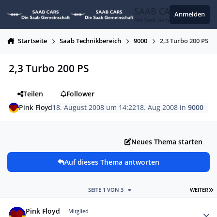
Zum Inhalt springen
SAAB CARS
Anmelden
Die Saab Gemeinschaft
Startseite
Saab Technikbereich
9000
2,3 Turbo 200 PS
2,3 Turbo 200 PS
Teilen
Follower
Pink Floyd
18. August 2008 um 14:22
18. Aug 2008
in
9000
Neues Thema starten
Auf dieses Thema antworten
L
SEITE 1 VON 3
WEITER
Autor-Statistiken
Pink Floyd
Mitglied