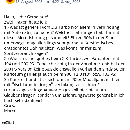
18. August 2008 um 14:22
18. Aug 2008
Hallo, liebe Gemeinde!
Zwei Fragen hätte ich:
1.) Was ist generell vom 2,3 Turbo (vor allem in Verbindung
mit Automatik) zu halten? Welche Erfahrungen habt Ihr mit
dieser Motorisierung gesammelt? Bin zu 90% in der Stadt
unterwegs, mag allerdings sehr gerne außerstädtisches
entspanntes Dahingleiten. Was könnt Ihr mir zum
Spritverbrauch sagen?
2.) Wie ich sehe, gibt es beim 2,3 Turbo zwei Varianten, mit
194 und 200 PS. Gehe ich richtig in der Annahme, daß bei der
200 PS Version keine Ausgleichswellen vorhanden sind? So ein
Kuriosum gab es ja auch beim 900 II 2.0 (131 bzw. 133 PS).
3.) Konkret handelt es sich um ein ´92er Modelljahr; ist hier
mit Ölschlammbildung/Ölverkokung zu rechnen?
Für aussagekräftige Antworten (es soll hier nicht um
Glaubensfragen, sondern um Erfahrungswerte gehen) bin ich
Euch sehr dankbar!
Gruß,
Marcus
Zitat