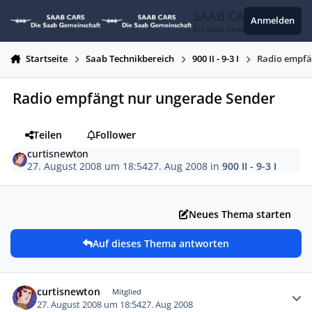
Zum Inhalt springen
SAAB CARS
Anmelden
Die Saab Gemeinschaft
Startseite
Saab Technikbereich
900 II - 9-3 I
Radio empfä
Radio empfängt nur ungerade Sender
Teilen
Follower
curtisnewton
27. August 2008 um 18:54
27. Aug 2008
in
900 II - 9-3 I
Neues Thema starten
Auf dieses Thema antworten
Autor-Statistiken
curtisnewton
Mitglied
27. August 2008 um 18:54
27. Aug 2008