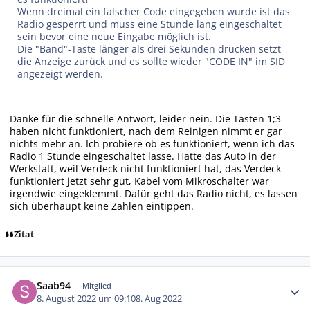
Wenn dreimal ein falscher Code eingegeben wurde ist das
Radio gesperrt und muss eine Stunde lang eingeschaltet
sein bevor eine neue Eingabe möglich ist.
Die "Band"-Taste länger als drei Sekunden drücken setzt
die Anzeige zurück und es sollte wieder "CODE IN" im SID
angezeigt werden.
Danke für die schnelle Antwort, leider nein. Die Tasten 1;3
haben nicht funktioniert, nach dem Reinigen nimmt er gar
nichts mehr an. Ich probiere ob es funktioniert, wenn ich das
Radio 1 Stunde eingeschaltet lasse. Hatte das Auto in der
Werkstatt, weil Verdeck nicht funktioniert hat, das Verdeck
funktioniert jetzt sehr gut, Kabel vom Mikroschalter war
irgendwie eingeklemmt. Dafür geht das Radio nicht, es lassen
sich überhaupt keine Zahlen eintippen.
Zitat
Autor-Statistiken
Saab94
Mitglied
8. August 2022 um 09:10
8. Aug 2022