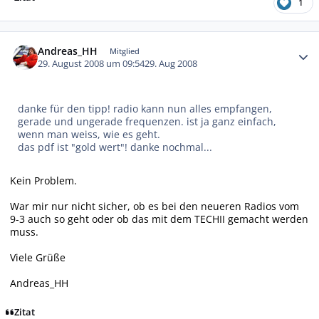
1
Autor-Statistiken
Andreas_HH
Mitglied
29. August 2008 um 09:54
29. Aug 2008
danke für den tipp! radio kann nun alles empfangen,
gerade und ungerade frequenzen. ist ja ganz einfach,
wenn man weiss, wie es geht.
das pdf ist "gold wert"! danke nochmal...
Kein Problem.
War mir nur nicht sicher, ob es bei den neueren Radios vom
9-3 auch so geht oder ob das mit dem TECHII gemacht werden
muss.
Viele Grüße
Andreas_HH
Zitat