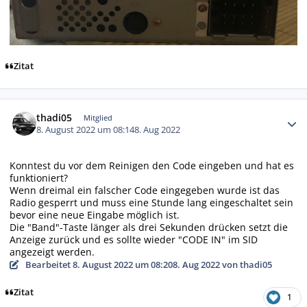
Zitat
Autor-Statistiken
thadi05
Mitglied
8. August 2022 um 08:14
8. Aug 2022
Konntest du vor dem Reinigen den Code eingeben und hat es
funktioniert?
Wenn dreimal ein falscher Code eingegeben wurde ist das
Radio gesperrt und muss eine Stunde lang eingeschaltet sein
bevor eine neue Eingabe möglich ist.
Die "Band"-Taste länger als drei Sekunden drücken setzt die
Anzeige zurück und es sollte wieder "CODE IN" im SID
angezeigt werden.
Bearbeitet
8. August 2022 um 08:20
8. Aug 2022
von thadi05
Zitat
1