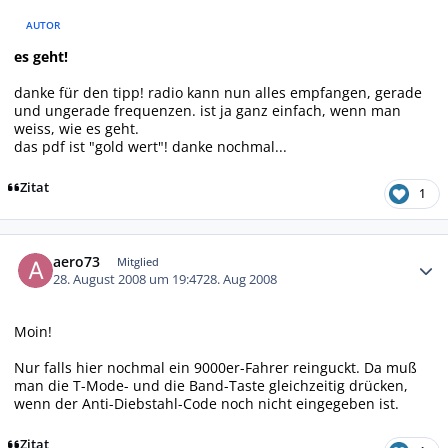
AUTOR
es geht!
danke für den tipp! radio kann nun alles empfangen, gerade
und ungerade frequenzen. ist ja ganz einfach, wenn man
weiss, wie es geht.
das pdf ist "gold wert"! danke nochmal...
Zitat
1
Autor-Statistiken
aero73
Mitglied
28. August 2008 um 19:47
28. Aug 2008
Moin!
Nur falls hier nochmal ein 9000er-Fahrer reinguckt. Da muß
man die T-Mode- und die Band-Taste gleichzeitig drücken,
wenn der Anti-Diebstahl-Code noch nicht eingegeben ist.
Zitat