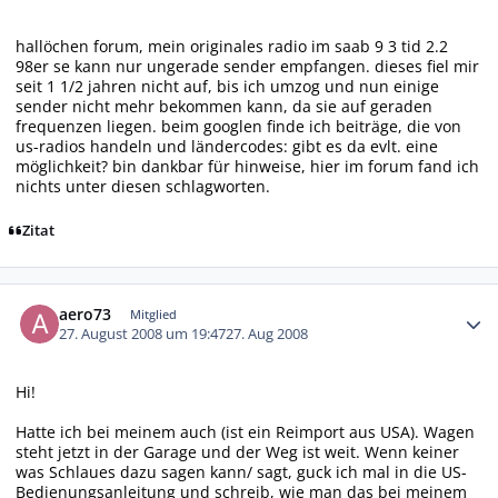
hallöchen forum, mein originales radio im saab 9 3 tid 2.2
98er se kann nur ungerade sender empfangen. dieses fiel mir
seit 1 1/2 jahren nicht auf, bis ich umzog und nun einige
sender nicht mehr bekommen kann, da sie auf geraden
frequenzen liegen. beim googlen finde ich beiträge, die von
us-radios handeln und ländercodes: gibt es da evlt. eine
möglichkeit? bin dankbar für hinweise, hier im forum fand ich
nichts unter diesen schlagworten.
Zitat
Autor-Statistiken
aero73
Mitglied
27. August 2008 um 19:47
27. Aug 2008
Hi!
Hatte ich bei meinem auch (ist ein Reimport aus USA). Wagen
steht jetzt in der Garage und der Weg ist weit. Wenn keiner
was Schlaues dazu sagen kann/ sagt, guck ich mal in die US-
Bedienungsanleitung und schreib, wie man das bei meinem