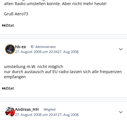
alten Radio umstellen konnte. Aber nicht mehr heute!
Gruß Aero73
Zitat
Autor-Statistiken
hb-ex
Administrator
27. August 2008 um 20:34
27. Aug 2008
umstellung m.W. nicht möglich
nur durch austausch auf EU radio lassen sich alle frequenzen
empfangen
Zitat
Autor-Statistiken
Andreas_HH
Mitglied
27. August 2008 um 20:41
27. Aug 2008