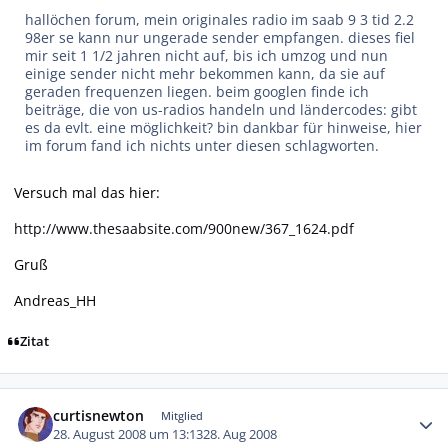
hallöchen forum, mein originales radio im saab 9 3 tid 2.2
98er se kann nur ungerade sender empfangen. dieses fiel
mir seit 1 1/2 jahren nicht auf, bis ich umzog und nun
einige sender nicht mehr bekommen kann, da sie auf
geraden frequenzen liegen. beim googlen finde ich
beiträge, die von us-radios handeln und ländercodes: gibt
es da evlt. eine möglichkeit? bin dankbar für hinweise, hier
im forum fand ich nichts unter diesen schlagworten.
Versuch mal das hier:
http://www.thesaabsite.com/900new/367_1624.pdf
Gruß
Andreas_HH
Zitat
Autor-Statistiken
curtisnewton
Mitglied
28. August 2008 um 13:13
28. Aug 2008