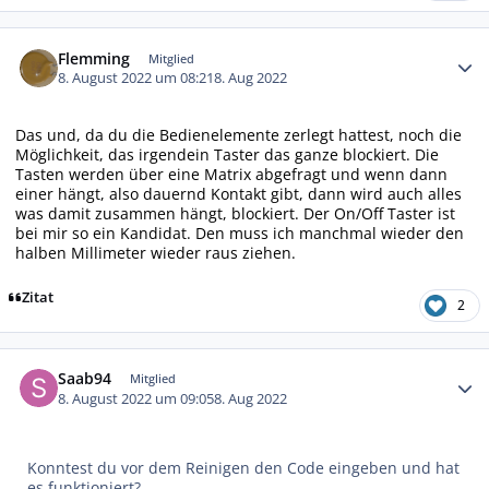
Autor-Statistiken
Flemming
Mitglied
8. August 2022 um 08:21
8. Aug 2022
Das und, da du die Bedienelemente zerlegt hattest, noch die
Möglichkeit, das irgendein Taster das ganze blockiert. Die
Tasten werden über eine Matrix abgefragt und wenn dann
einer hängt, also dauernd Kontakt gibt, dann wird auch alles
was damit zusammen hängt, blockiert. Der On/Off Taster ist
bei mir so ein Kandidat. Den muss ich manchmal wieder den
halben Millimeter wieder raus ziehen.
Zitat
2
Autor-Statistiken
Saab94
Mitglied
8. August 2022 um 09:05
8. Aug 2022
Konntest du vor dem Reinigen den Code eingeben und hat
es funktioniert?