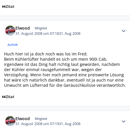
Zitat
Autor-Statistiken
Elwood
Mitglied
31. August 2008 um 07:18
31. Aug 2008
AUTOR
Huch hier ist ja doch noch was los im Fred.
Beim Kühlerlüfter handelt es sich um mein 900i Cab,
irgendwie ist das Ding halt richtig laut geworden, nachdem
der Kühler einmal rausgefummelt war, wegen der
Verstopfung. Wenn hier noch jemand eine preiswerte Lösung
hat wäre ich natürlich dankbar, eventuell ist ja auch nur eine
Unwucht am Lüfterrad für die Geräuschkulisse verantwortlich.
Zitat
Autor-Statistiken
Elwood
Mitglied
31. August 2008 um 07:19
31. Aug 2008