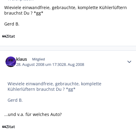
Wieviele einwandfreie, gebrauchte, komplette Kühlerlüftern
brauchst Du ? *gg*
Gerd B.
Zitat
Autor-Statistiken
klaus
Mitglied
28. August 2008 um 17:30
28. Aug 2008
Wieviele einwandfreie, gebrauchte, komplette
Kühlerlüftern brauchst Du ? *gg*
Gerd B.
...und v.a. für welches Auto?
Zitat