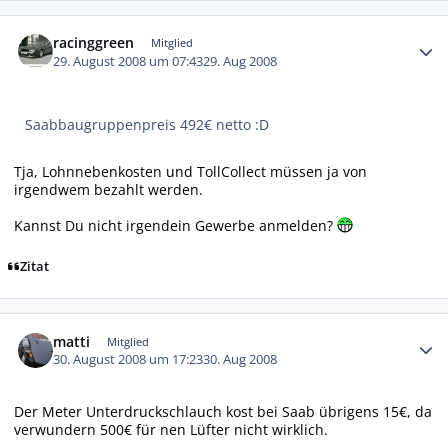
Autor-Statistiken
racinggreen
Mitglied
29. August 2008 um 07:43
29. Aug 2008
Saabbaugruppenpreis 492€ netto :D
Tja, Lohnnebenkosten und TollCollect müssen ja von
irgendwem bezahlt werden.
Kannst Du nicht irgendein Gewerbe anmelden?
Zitat
Autor-Statistiken
matti
Mitglied
30. August 2008 um 17:23
30. Aug 2008
Der Meter Unterdruckschlauch kost bei Saab übrigens 15€, da
verwundern 500€ für nen Lüfter nicht wirklich.