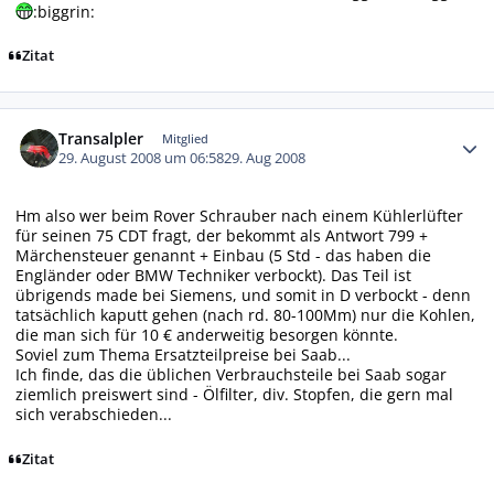
:biggrin:
Zitat
Autor-Statistiken
Transalpler
Mitglied
29. August 2008 um 06:58
29. Aug 2008
Hm also wer beim Rover Schrauber nach einem Kühlerlüfter
für seinen 75 CDT fragt, der bekommt als Antwort 799 +
Märchensteuer genannt + Einbau (5 Std - das haben die
Engländer oder BMW Techniker verbockt). Das Teil ist
übrigends made bei Siemens, und somit in D verbockt - denn
tatsächlich kaputt gehen (nach rd. 80-100Mm) nur die Kohlen,
die man sich für 10 € anderweitig besorgen könnte.
Soviel zum Thema Ersatzteilpreise bei Saab...
Ich finde, das die üblichen Verbrauchsteile bei Saab sogar
ziemlich preiswert sind - Ölfilter, div. Stopfen, die gern mal
sich verabschieden...
Zitat