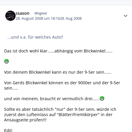
Autor-Statistiken
ssason
Mitglied
28. August 2008 um 18:16
28. Aug 2008
...und v.a. für welches Auto?
Das ist doch wohl klar......abhängig vom Blickwinkel......
Von deinem Blickwinkel kann es nur der 9-5er sein......
Von Gerds Blickwinkel können es der 9000er und der 9-5er
sein.....
und von meinem, braucht er vermutlich drei......
Sollte es aber tatsächlich "nur" der 9-5er sein, würde ich
zuerst den Lufteinlass auf "Blätter/Fremtkörper" in der
Ansaugseite prüfen!!!
Edit: