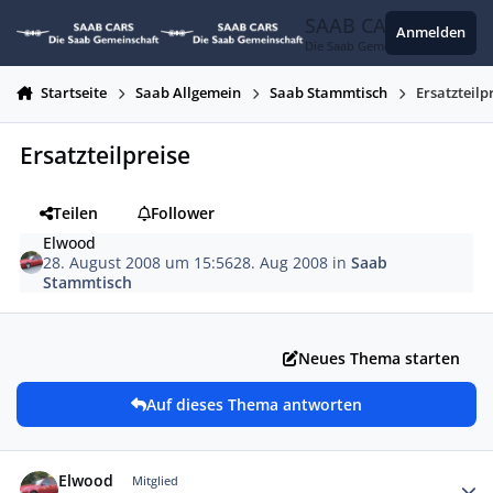
Zum Inhalt springen
SAAB CARS
Anmelden
Die Saab Gemeinschaft
Startseite
Saab Allgemein
Saab Stammtisch
Ersatzteilp
Ersatzteilpreise
Teilen
Follower
Elwood
28. August 2008 um 15:56
28. Aug 2008
in
Saab
Stammtisch
Neues Thema starten
Auf dieses Thema antworten
Autor-Statistiken
Elwood
Mitglied