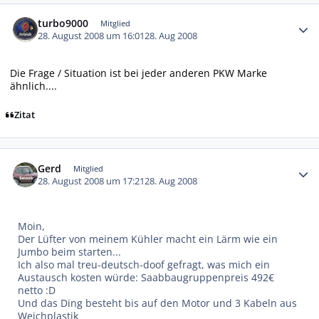
Autor-Statistiken
turbo9000
Mitglied
28. August 2008 um 16:01
28. Aug 2008
Die Frage / Situation ist bei jeder anderen PKW Marke
ähnlich....
Zitat
Autor-Statistiken
Gerd
Mitglied
28. August 2008 um 17:21
28. Aug 2008
Moin,
Der Lüfter von meinem Kühler macht ein Lärm wie ein
Jumbo beim starten...
Ich also mal treu-deutsch-doof gefragt, was mich ein
Austausch kosten würde: Saabbaugruppenpreis 492€
netto :D
Und das Ding besteht bis auf den Motor und 3 Kabeln aus
Weichplastik