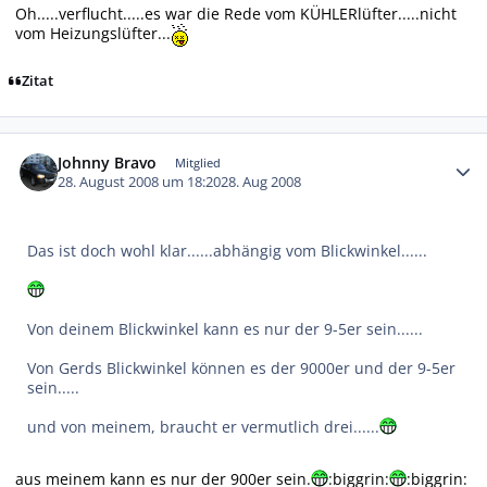
Oh.....verflucht.....es war die Rede vom KÜHLERlüfter.....nicht
vom Heizungslüfter...
Zitat
Autor-Statistiken
Johnny Bravo
Mitglied
28. August 2008 um 18:20
28. Aug 2008
Das ist doch wohl klar......abhängig vom Blickwinkel......
Von deinem Blickwinkel kann es nur der 9-5er sein......
Von Gerds Blickwinkel können es der 9000er und der 9-5er
sein.....
und von meinem, braucht er vermutlich drei......
aus meinem kann es nur der 900er sein.
:biggrin:
:biggrin: