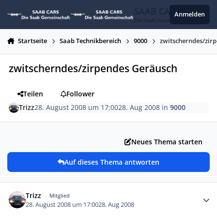
Zum Inhalt springen
SAAB CARS
Anmelden
Die Saab Gemeinschaft
Startseite
Saab Technikbereich
9000
zwitscherndes/zir
zwitscherndes/zirpendes Geräusch
Teilen
Follower
Trizz
28. August 2008 um 17:00
28. Aug 2008
in
9000
Neues Thema starten
Auf dieses Thema antworten
Autor-Statistiken
Trizz
Mitglied
28. August 2008 um 17:00
28. Aug 2008