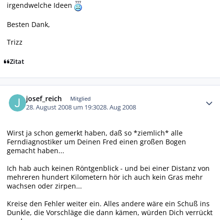
irgendwelche Ideen
Besten Dank,
Trizz
Zitat
Autor-Statistiken
josef_reich
Mitglied
28. August 2008 um 19:30
28. Aug 2008
Wirst ja schon gemerkt haben, daß so *ziemlich* alle
Ferndiagnostiker um Deinen Fred einen großen Bogen
gemacht haben...
Ich hab auch keinen Röntgenblick - und bei einer Distanz von
mehreren hundert Kilometern hör ich auch kein Gras mehr
wachsen oder zirpen...
Kreise den Fehler weiter ein. Alles andere wäre ein Schuß ins
Dunkle, die Vorschläge die dann kämen, würden Dich verrückt