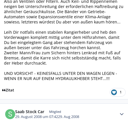
Also an Ventilen oder Filtern. Auch Keil- und Rippenriemen
neigen bei Unterschreitung der erforderlichen Haftreibung zu
ähnlicher Geräuschkulisse. Die Bänder von Getriebe-
Automaten sowie Expansionsventile einer Klima-Anlage
sowieso, letzteres würdest Du aber von außen kaum hören...
Leih Dir notfalls einen stabilen Rangierheber und heb den
Vorderwagen komplett mittig unter dem Hilfsrahmen, damit
Du bei eingelegtem Gang aber stehendem Fahrzeug von
außen besser unter das Fahrzeug horchen kannst.
Zweiter Mann/Frau zum Sichern hinters Lenkrad mit Fuß auf
Bremse, damit die Karre sich nicht selbstständig macht, falls
der Heber durchsackt.
UND VORSICHT - KEINESFALLS UNTER DEN WAGEN LEGEN -
WENN ER NUR AUF EINEM HYDRAULIKHEBER STEHT...!!!
Zitat
1
Autor-Statistiken
Saab Stock Car
Mitglied
29. August 2008 um 07:42
29. Aug 2008