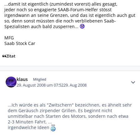
...damit ist eigentlich (zumindest vorerst) alles gesagt,
jeder noch so engagierte SAAB-Forum-Helfer stösst
irgendwann an seine Grenzen, und das ist eigentlich auch gut
so, denn sonst müssten die noch verbliebenen Saab-
Spezialisten auch bald zusperren...
MFG
Saab Stock Car
Zitat
Autor-Statistiken
klaus
Mitglied
29. August 2008 um 07:52
29. Aug 2008
...Ich würde es als "Zwitschern" bezeichnen, es ähnelt sehr
dem Geräusch zirpender Grillen. Es beginnt nicht
unmittelbar nach Starten des Motors, sondern nach etwa
2-3 Minuten Fahrt. ...
irgendwelche Ideen