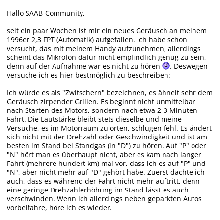
Hallo SAAB-Community,
seit ein paar Wochen ist mir ein neues Geräusch an meinem
1996er 2,3 FPT (Automatik) aufgefallen. Ich habe schon
versucht, das mit meinem Handy aufzunehmen, allerdings
scheint das Mikrofon dafür nicht empfindlich genug zu sein,
denn auf der Aufnahme war es nicht zu hören
. Deswegen
versuche ich es hier bestmöglich zu beschreiben:
Ich würde es als "Zwitschern" bezeichnen, es ähnelt sehr dem
Geräusch zirpender Grillen. Es beginnt nicht unmittelbar
nach Starten des Motors, sondern nach etwa 2-3 Minuten
Fahrt. Die Lautstärke bleibt stets dieselbe und meine
Versuche, es im Motorraum zu orten, schlugen fehl. Es ändert
sich nicht mit der Drehzahl oder Geschwindigkeit und ist am
besten im Stand bei Standgas (in "D") zu hören. Auf "P" oder
"N" hört man es überhaupt nicht, aber es kam nach langer
Fahrt (mehrere hundert km) mal vor, dass ich es auf "P" und
"N", aber nicht mehr auf "D" gehört habe. Zuerst dachte ich
auch, dass es während der Fahrt nicht mehr auftritt, denn
eine geringe Drehzahlerhöhung im Stand lässt es auch
verschwinden. Wenn ich allerdings neben geparkten Autos
vorbeifahre, höre ich es wieder.