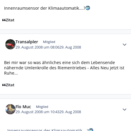
Innenraumsensor der Klimaautomatik....?
Zitat
Autor-Statistiken
Transalpler
Mitglied
29. August 2008 um 08:06
29. Aug 2008
Bei mir war so was ähnliches eine sich dem Lebensende
nähernde Umlenkrolle des Riementriebes - Alles Neu jetzt ist
Ruhe...
Zitat
Autor-Statistiken
Flo Muc
Mitglied
29. August 2008 um 10:43
29. Aug 2008
Innenraumsensor der Klimaautomatik....?