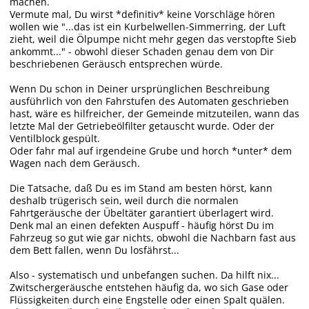
machen.
Vermute mal, Du wirst *definitiv* keine Vorschläge hören
wollen wie "...das ist ein Kurbelwellen-Simmerring, der Luft
zieht, weil die Ölpumpe nicht mehr gegen das verstopfte Sieb
ankommt..." - obwohl dieser Schaden genau dem von Dir
beschriebenen Geräusch entsprechen würde.
Wenn Du schon in Deiner ursprünglichen Beschreibung
ausführlich von den Fahrstufen des Automaten geschrieben
hast, wäre es hilfreicher, der Gemeinde mitzuteilen, wann das
letzte Mal der Getriebeölfilter getauscht wurde. Oder der
Ventilblock gespült.
Oder fahr mal auf irgendeine Grube und horch *unter* dem
Wagen nach dem Geräusch.
Die Tatsache, daß Du es im Stand am besten hörst, kann
deshalb trügerisch sein, weil durch die normalen
Fahrtgeräusche der Übeltäter garantiert überlagert wird.
Denk mal an einen defekten Auspuff - häufig hörst Du im
Fahrzeug so gut wie gar nichts, obwohl die Nachbarn fast aus
dem Bett fallen, wenn Du losfährst...
Also - systematisch und unbefangen suchen. Da hilft nix...
Zwitschergeräusche entstehen häufig da, wo sich Gase oder
Flüssigkeiten durch eine Engstelle oder einen Spalt quälen.