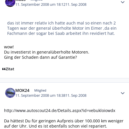
11. September 2008 um 18:12
11. Sep 2008
das ist immer relativ ich hatte auch mal so einen nach 2
Tagen war der general überholte Motor im Eimer ,da ein
Fachmann der sogar bei Saab arbeitet ihn revidiert hat.
wow!
Du investierst in generalüberholte Motoren.
Ging der Schaden dann auf Garantie?
Zitat
Autor-Statistiken
MOK24
Mitglied
11. September 2008 um 18:38
11. Sep 2008
http://www.autoscout24.de/Details.aspx?id=vebukloiowdx
Da hättest Du für geringen Aufpreis über 100.000 km weniger
auf der Uhr. Und es ist ebenfalls schon viel repariert.