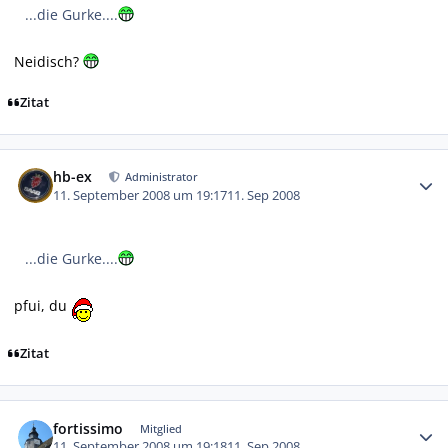
...die Gurke....
Neidisch?
Zitat
Autor-Statistiken
hb-ex
Administrator
11. September 2008 um 19:17
11. Sep 2008
...die Gurke....
pfui, du
Zitat
Autor-Statistiken
fortissimo
Mitglied
11. September 2008 um 19:18
11. Sep 2008