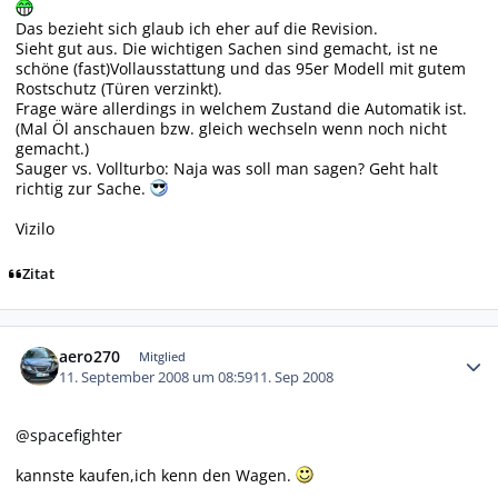
Das bezieht sich glaub ich eher auf die Revision.
Sieht gut aus. Die wichtigen Sachen sind gemacht, ist ne
schöne (fast)Vollausstattung und das 95er Modell mit gutem
Rostschutz (Türen verzinkt).
Frage wäre allerdings in welchem Zustand die Automatik ist.
(Mal Öl anschauen bzw. gleich wechseln wenn noch nicht
gemacht.)
Sauger vs. Vollturbo: Naja was soll man sagen? Geht halt
richtig zur Sache.
Vizilo
Zitat
Autor-Statistiken
aero270
Mitglied
11. September 2008 um 08:59
11. Sep 2008
@
spacefighter
kannste kaufen,ich kenn den Wagen.