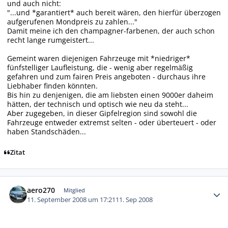
und auch nicht:
"...und *garantiert* auch bereit wären, den hierfür überzogen
aufgerufenen Mondpreis zu zahlen..."
Damit meine ich den champagner-farbenen, der auch schon
recht lange rumgeistert...
Gemeint waren diejenigen Fahrzeuge mit *niedriger*
fünfstelliger Laufleistung, die - wenig aber regelmäßig
gefahren und zum fairen Preis angeboten - durchaus ihre
Liebhaber finden könnten.
Bis hin zu denjenigen, die am liebsten einen 9000er daheim
hätten, der technisch und optisch wie neu da steht...
Aber zugegeben, in dieser Gipfelregion sind sowohl die
Fahrzeuge entweder extremst selten - oder überteuert - oder
haben Standschäden...
Zitat
Autor-Statistiken
aero270
Mitglied
11. September 2008 um 17:21
11. Sep 2008