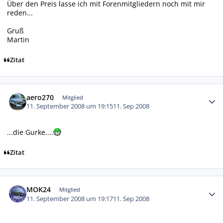
Über den Preis lasse ich mit Forenmitgliedern noch mit mir
reden...
Gruß
Martin
Zitat
Autor-Statistiken
aero270
Mitglied
11. September 2008 um 19:15
11. Sep 2008
...die Gurke....
Zitat
Autor-Statistiken
MOK24
Mitglied
11. September 2008 um 19:17
11. Sep 2008