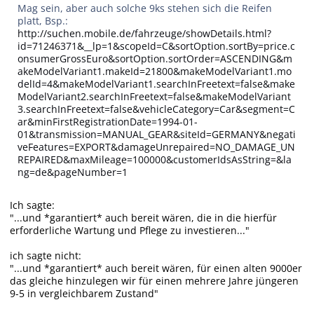
Mag sein, aber auch solche 9ks stehen sich die Reifen
platt, Bsp.:
http://suchen.mobile.de/fahrzeuge/showDetails.html?
id=71246371&__lp=1&scopeId=C&sortOption.sortBy=price.c
onsumerGrossEuro&sortOption.sortOrder=ASCENDING&m
akeModelVariant1.makeId=21800&makeModelVariant1.mo
delId=4&makeModelVariant1.searchInFreetext=false&make
ModelVariant2.searchInFreetext=false&makeModelVariant
3.searchInFreetext=false&vehicleCategory=Car&segment=C
ar&minFirstRegistrationDate=1994-01-
01&transmission=MANUAL_GEAR&siteId=GERMANY&negati
veFeatures=EXPORT&damageUnrepaired=NO_DAMAGE_UN
REPAIRED&maxMileage=100000&customerIdsAsString=&la
ng=de&pageNumber=1
Ich sagte:
"...und *garantiert* auch bereit wären, die in die hierfür
erforderliche Wartung und Pflege zu investieren..."
ich sagte nicht:
"...und *garantiert* auch bereit wären, für einen alten 9000er
das gleiche hinzulegen wir für einen mehrere Jahre jüngeren
9-5 in vergleichbarem Zustand"