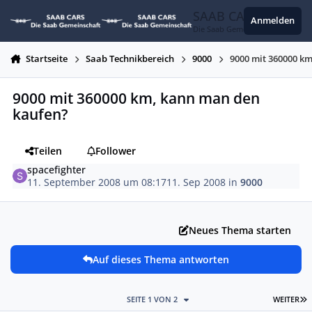
Zum Inhalt springen
SAAB CARS
Anmelden
Die Saab Gemeinschaft
Startseite
Saab Technikbereich
9000
9000 mit 360000 k
9000 mit 360000 km, kann man den
kaufen?
Teilen
Follower
spacefighter
11. September 2008 um 08:17
11. Sep 2008
in
9000
Neues Thema starten
Auf dieses Thema antworten
L
SEITE 1 VON 2
WEITER