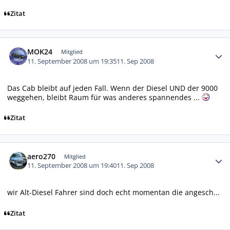
Zitat
Autor-Statistiken
MOK24
Mitglied
11. September 2008 um 19:35
11. Sep 2008
Das Cab bleibt auf jeden Fall. Wenn der Diesel UND der 9000
weggehen, bleibt Raum für was anderes spannendes ...
Zitat
Autor-Statistiken
aero270
Mitglied
11. September 2008 um 19:40
11. Sep 2008
wir Alt-Diesel Fahrer sind doch echt momentan die angesch...
Zitat