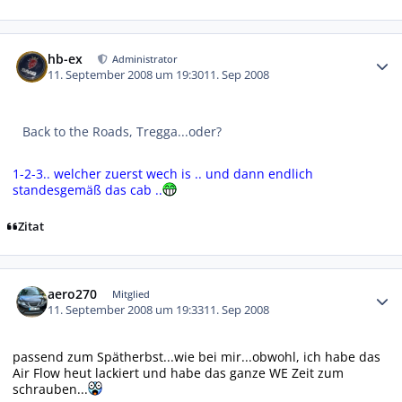
Autor-Statistiken
hb-ex
Administrator
11. September 2008 um 19:30
11. Sep 2008
Back to the Roads, Tregga...oder?
1-2-3.. welcher zuerst wech is .. und dann endlich
standesgemäß das cab ..
Zitat
Autor-Statistiken
aero270
Mitglied
11. September 2008 um 19:33
11. Sep 2008
passend zum Spätherbst...wie bei mir...obwohl, ich habe das
Air Flow heut lackiert und habe das ganze WE Zeit zum
schrauben...