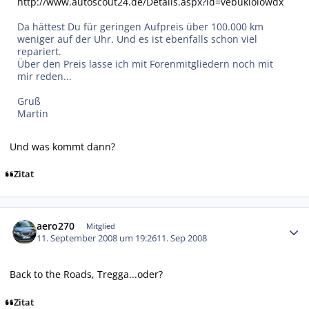
http://www.autoscout24.de/Details.aspx?id=vebukloiowdx
Da hättest Du für geringen Aufpreis über 100.000 km
weniger auf der Uhr. Und es ist ebenfalls schon viel
repariert.
Über den Preis lasse ich mit Forenmitgliedern noch mit
mir reden...
Gruß
Martin
Und was kommt dann?
Zitat
Autor-Statistiken
aero270
Mitglied
11. September 2008 um 19:26
11. Sep 2008
Back to the Roads, Tregga...oder?
Zitat