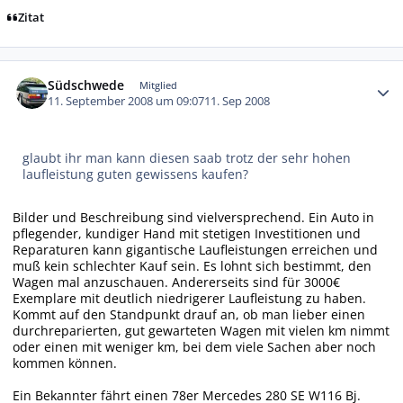
Zitat
Autor-Statistiken
Südschwede
Mitglied
11. September 2008 um 09:07
11. Sep 2008
glaubt ihr man kann diesen saab trotz der sehr hohen
laufleistung guten gewissens kaufen?
Bilder und Beschreibung sind vielversprechend. Ein Auto in
pflegender, kundiger Hand mit stetigen Investitionen und
Reparaturen kann gigantische Laufleistungen erreichen und
muß kein schlechter Kauf sein. Es lohnt sich bestimmt, den
Wagen mal anzuschauen. Andererseits sind für 3000€
Exemplare mit deutlich niedrigerer Laufleistung zu haben.
Kommt auf den Standpunkt drauf an, ob man lieber einen
durchreparierten, gut gewarteten Wagen mit vielen km nimmt
oder einen mit weniger km, bei dem viele Sachen aber noch
kommen können.
Ein Bekannter fährt einen 78er Mercedes 280 SE W116 Bj.