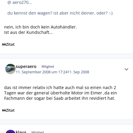
@ aero270...
du kennst den wagen? ist aber nicht deiner, oder? :-)
nein, ich bin doch kein Autohändler.
Ist aus der Kundschaft...
Zitat
Autor-Statistiken
superaero
Mitglied
11. September 2008 um 17:24
11. Sep 2008
das ist immer relativ ich hatte auch mal so einen nach 2
Tagen war der general überholte Motor im Eimer ,da ein
Fachmann der sogar bei Saab arbeitet ihn revidiert hat.
Zitat
Autor-Statistiken
klaus
Mitglied