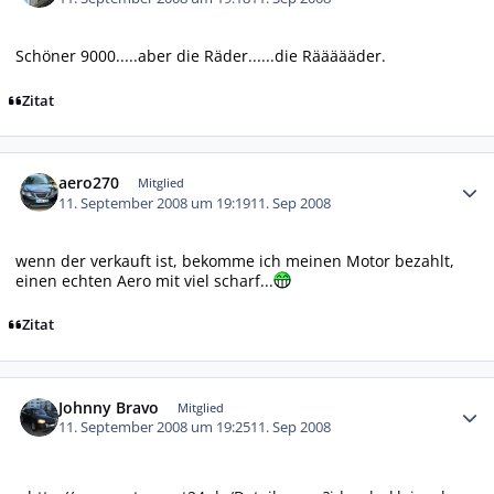
Schöner 9000.....aber die Räder......die Räääääder.
Zitat
Autor-Statistiken
aero270
Mitglied
11. September 2008 um 19:19
11. Sep 2008
wenn der verkauft ist, bekomme ich meinen Motor bezahlt,
einen echten Aero mit viel scharf...
Zitat
Autor-Statistiken
Johnny Bravo
Mitglied
11. September 2008 um 19:25
11. Sep 2008