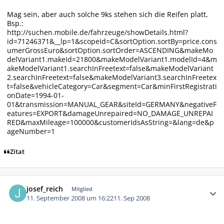
Mag sein, aber auch solche 9ks stehen sich die Reifen platt,
Bsp.:
http://suchen.mobile.de/fahrzeuge/showDetails.html?
id=71246371&__lp=1&scopeId=C&sortOption.sortBy=price.cons
umerGrossEuro&sortOption.sortOrder=ASCENDING&makeMo
delVariant1.makeId=21800&makeModelVariant1.modelId=4&m
akeModelVariant1.searchInFreetext=false&makeModelVariant
2.searchInFreetext=false&makeModelVariant3.searchInFreetex
t=false&vehicleCategory=Car&segment=Car&minFirstRegistrati
onDate=1994-01-
01&transmission=MANUAL_GEAR&siteId=GERMANY&negativeF
eatures=EXPORT&damageUnrepaired=NO_DAMAGE_UNREPAI
RED&maxMileage=100000&customerIdsAsString=&lang=de&p
ageNumber=1
Zitat
Autor-Statistiken
josef_reich
Mitglied
11. September 2008 um 16:22
11. Sep 2008