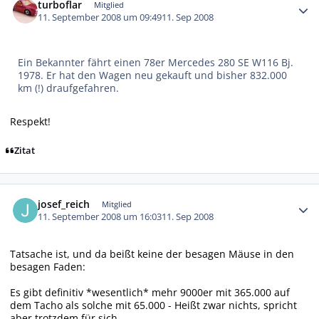
turboflar
Mitglied
11. September 2008 um 09:49
11. Sep 2008
Ein Bekannter fährt einen 78er Mercedes 280 SE W116 Bj.
1978. Er hat den Wagen neu gekauft und bisher 832.000
km (!) draufgefahren.
Respekt!
Zitat
Autor-Statistiken
josef_reich
Mitglied
11. September 2008 um 16:03
11. Sep 2008
Tatsache ist, und da beißt keine der besagen Mäuse in den
besagen Faden:
Es gibt definitiv *wesentlich* mehr 9000er mit 365.000 auf
dem Tacho als solche mit 65.000 - Heißt zwar nichts, spricht
aber trotzdem für sich...