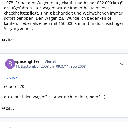
1978. Er hat den Wagen neu gekauft und bisher 832.000 km (!)
draufgefahren. Der Wagen wurde immer bei Mercedes
checkheftgepflegt, sinnig behandelt und Wehwehchen immer
sofort behoben. Den Wagen z.B. würde ich bedenkenlos
kaufen. Lieber als einen mit 150.000 km und undurchsichtiger
Vergangenheit.
Zitat
Autor-Statistiken
spacefighter
Mitglied
11. September 2008 um 09:07
11. Sep 2008
AUTOR
@ aero270...
du kennst den wagen? ist aber nicht deiner, oder? :-)
Zitat
Autor-Statistiken