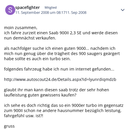
Autor-Statistiken
spacefighter
Mitglied
11. September 2008 um 08:17
11. Sep 2008
moin zusammen,
ich fahre zurzeit einen Saab 900II 2,3 SE und werde diesen
nun demnächst verkaufen.
als nachfolger suche ich einen guten 9000... nachdem ich
mich nun genug über die trägheit des 900 saugers geärgert
habe sollte es auch ein turbo sein.
folgendes fahrzeug habe ich nun im internet gefunden...
http://www.autoscout24.de/Details.aspx?id=lyunrdiqmdzb
glaubt ihr man kann diesen saab trotz der sehr hohen
laufleistung guten gewissens kaufen?
ich sehe es doch richtig das so ein 9000er turbo im gegensatz
zum 900II schon ne andere hausnummer bezüglich leistung,
fahrgefühl usw. ist?!
gruss