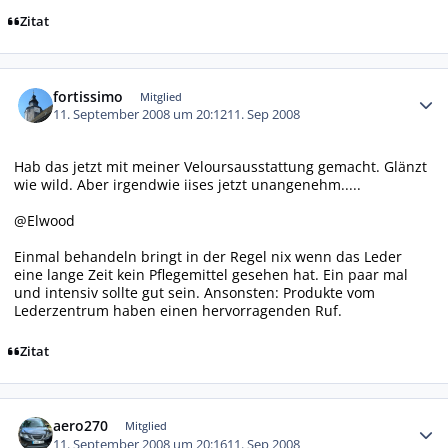
Zitat
Autor-Statistiken
fortissimo
Mitglied
11. September 2008 um 20:12
11. Sep 2008
Hab das jetzt mit meiner Veloursausstattung gemacht. Glänzt
wie wild. Aber irgendwie iises jetzt unangenehm.....
@Elwood
Einmal behandeln bringt in der Regel nix wenn das Leder
eine lange Zeit kein Pflegemittel gesehen hat. Ein paar mal
und intensiv sollte gut sein. Ansonsten: Produkte vom
Lederzentrum haben einen hervorragenden Ruf.
Zitat
Autor-Statistiken
aero270
Mitglied
11. September 2008 um 20:16
11. Sep 2008