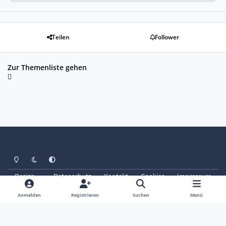
Teilen
Follower
Zur Themenliste gehen
Heller Modus
Dunkler Modus
Systemeinstellung
Design
Datenschutz
Kontakt
Cookies
Impressum
© Copyright 2025 - SAABoteure e. V.
Powered by
Invision Community
Anmelden
Registrieren
Suchen
Menü