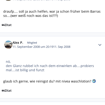
draufp.... soll ja auch helfen, war ja schon früher beim Barras
so....(wer weiß noch was das ist???)
Zitat
Autor-Statistiken
Alex P.
Mitglied
11. September 2008 um 20:19
11. Sep 2008
nö,
den Glanz rubbel ich nach dem einwirken ab....probiers
mal....ist billig und funzt
glaub ich gerne, wie reinigst du? mit nivea waschlotion?
Zitat
Autor-Statistiken