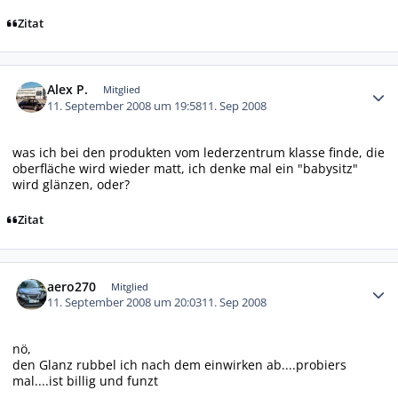
Zitat
Autor-Statistiken
Alex P.
Mitglied
11. September 2008 um 19:58
11. Sep 2008
was ich bei den produkten vom lederzentrum klasse finde, die
oberfläche wird wieder matt, ich denke mal ein "babysitz"
wird glänzen, oder?
Zitat
Autor-Statistiken
aero270
Mitglied
11. September 2008 um 20:03
11. Sep 2008
nö,
den Glanz rubbel ich nach dem einwirken ab....probiers
mal....ist billig und funzt