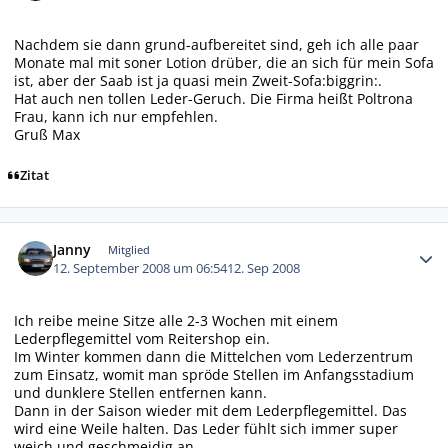
Nachdem sie dann grund-aufbereitet sind, geh ich alle paar
Monate mal mit soner Lotion drüber, die an sich für mein Sofa
ist, aber der Saab ist ja quasi mein Zweit-Sofa:biggrin:.
Hat auch nen tollen Leder-Geruch. Die Firma heißt Poltrona
Frau, kann ich nur empfehlen.
Gruß Max
Zitat
Autor-Statistiken
Janny
Mitglied
12. September 2008 um 06:54
12. Sep 2008
Ich reibe meine Sitze alle 2-3 Wochen mit einem
Lederpflegemittel vom Reitershop ein.
Im Winter kommen dann die Mittelchen vom Lederzentrum
zum Einsatz, womit man spröde Stellen im Anfangsstadium
und dunklere Stellen entfernen kann.
Dann in der Saison wieder mit dem Lederpflegemittel. Das
wird eine Weile halten. Das Leder fühlt sich immer super
weich und geschmeidig an.