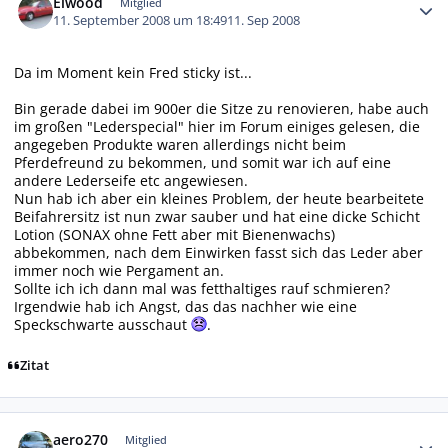
Elwood
Mitglied
11. September 2008 um 18:49
11. Sep 2008
Da im Moment kein Fred sticky ist...
Bin gerade dabei im 900er die Sitze zu renovieren, habe auch
im großen "Lederspecial" hier im Forum einiges gelesen, die
angegeben Produkte waren allerdings nicht beim
Pferdefreund zu bekommen, und somit war ich auf eine
andere Lederseife etc angewiesen.
Nun hab ich aber ein kleines Problem, der heute bearbeitete
Beifahrersitz ist nun zwar sauber und hat eine dicke Schicht
Lotion (SONAX ohne Fett aber mit Bienenwachs)
abbekommen, nach dem Einwirken fasst sich das Leder aber
immer noch wie Pergament an.
Sollte ich ich dann mal was fetthaltiges rauf schmieren?
Irgendwie hab ich Angst, das das nachher wie eine
Speckschwarte ausschaut
.
Zitat
Autor-Statistiken
aero270
Mitglied