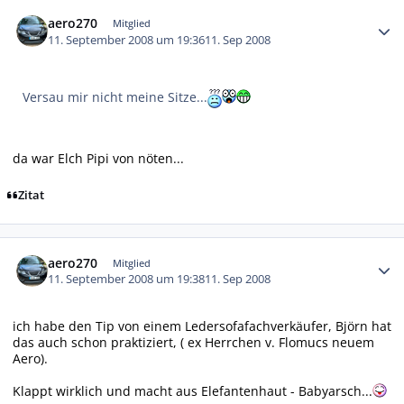
Autor-Statistiken
aero270
Mitglied
11. September 2008 um 19:36
11. Sep 2008
Versau mir nicht meine Sitze...
da war Elch Pipi von nöten...
Zitat
Autor-Statistiken
aero270
Mitglied
11. September 2008 um 19:38
11. Sep 2008
ich habe den Tip von einem Ledersofafachverkäufer, Björn hat
das auch schon praktiziert, ( ex Herrchen v. Flomucs neuem
Aero).
Klappt wirklich und macht aus Elefantenhaut - Babyarsch...