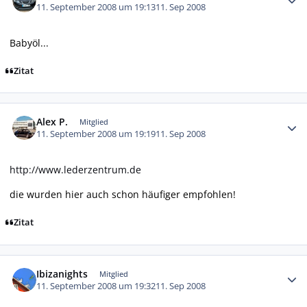
11. September 2008 um 19:13
11. Sep 2008
Babyöl...
Zitat
Autor-Statistiken
Alex P.
Mitglied
11. September 2008 um 19:19
11. Sep 2008
http://www.lederzentrum.de
die wurden hier auch schon häufiger empfohlen!
Zitat
Autor-Statistiken
Ibizanights
Mitglied
11. September 2008 um 19:32
11. Sep 2008