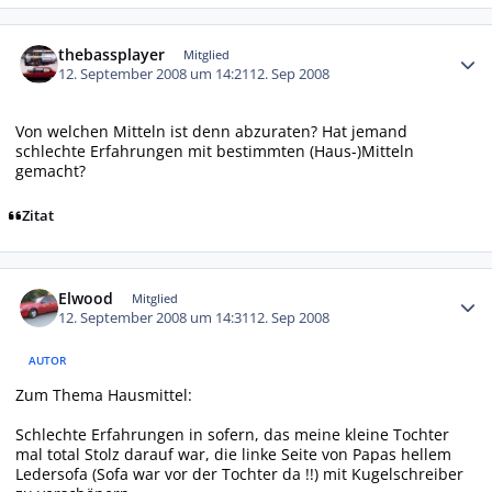
Autor-Statistiken
thebassplayer
Mitglied
12. September 2008 um 14:21
12. Sep 2008
Von welchen Mitteln ist denn abzuraten? Hat jemand
schlechte Erfahrungen mit bestimmten (Haus-)Mitteln
gemacht?
Zitat
Autor-Statistiken
Elwood
Mitglied
12. September 2008 um 14:31
12. Sep 2008
AUTOR
Zum Thema Hausmittel:
Schlechte Erfahrungen in sofern, das meine kleine Tochter
mal total Stolz darauf war, die linke Seite von Papas hellem
Ledersofa (Sofa war vor der Tochter da !!) mit Kugelschreiber