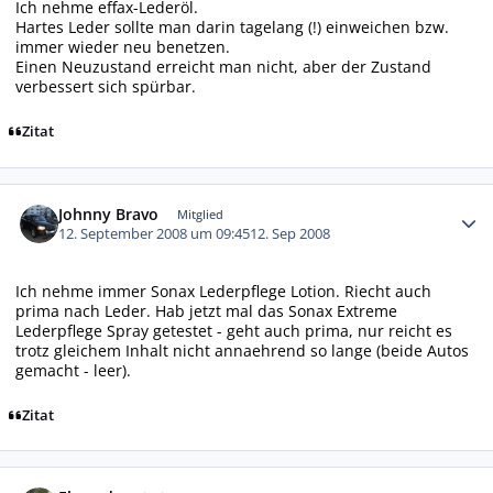
Ich nehme effax-Lederöl.
Hartes Leder sollte man darin tagelang (!) einweichen bzw.
immer wieder neu benetzen.
Einen Neuzustand erreicht man nicht, aber der Zustand
verbessert sich spürbar.
Zitat
Autor-Statistiken
Johnny Bravo
Mitglied
12. September 2008 um 09:45
12. Sep 2008
Ich nehme immer Sonax Lederpflege Lotion. Riecht auch
prima nach Leder. Hab jetzt mal das Sonax Extreme
Lederpflege Spray getestet - geht auch prima, nur reicht es
trotz gleichem Inhalt nicht annaehrend so lange (beide Autos
gemacht - leer).
Zitat
Autor-Statistiken