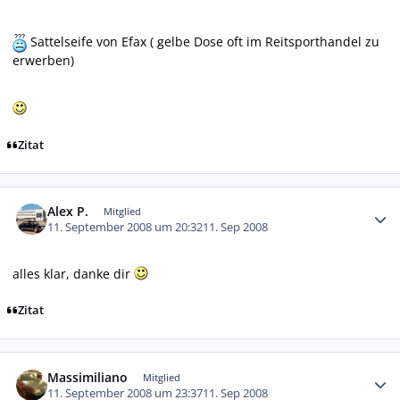
Sattelseife von Efax ( gelbe Dose oft im Reitsporthandel zu
erwerben)
Zitat
Autor-Statistiken
Alex P.
Mitglied
11. September 2008 um 20:32
11. Sep 2008
alles klar, danke dir
Zitat
Autor-Statistiken
Massimiliano
Mitglied
11. September 2008 um 23:37
11. Sep 2008