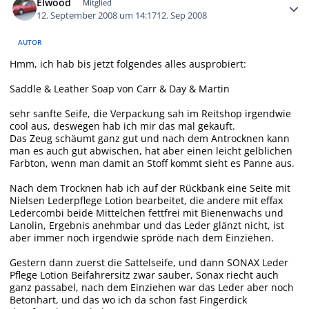
Elwood
Mitglied
12. September 2008 um 14:17
12. Sep 2008
AUTOR
Hmm, ich hab bis jetzt folgendes alles ausprobiert:
Saddle & Leather Soap von Carr & Day & Martin
sehr sanfte Seife, die Verpackung sah im Reitshop irgendwie
cool aus, deswegen hab ich mir das mal gekauft.
Das Zeug schäumt ganz gut und nach dem Antrocknen kann
man es auch gut abwischen, hat aber einen leicht gelblichen
Farbton, wenn man damit an Stoff kommt sieht es Panne aus.
Nach dem Trocknen hab ich auf der Rückbank eine Seite mit
Nielsen Lederpflege Lotion bearbeitet, die andere mit effax
Ledercombi beide Mittelchen fettfrei mit Bienenwachs und
Lanolin, Ergebnis anehmbar und das Leder glänzt nicht, ist
aber immer noch irgendwie spröde nach dem Einziehen.
Gestern dann zuerst die Sattelseife, und dann SONAX Leder
Pflege Lotion Beifahrersitz zwar sauber, Sonax riecht auch
ganz passabel, nach dem Einziehen war das Leder aber noch
Betonhart, und das wo ich da schon fast Fingerdick