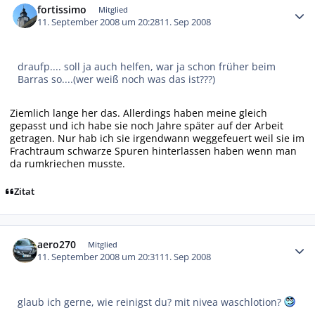
fortissimo
Mitglied
11. September 2008 um 20:28
11. Sep 2008
draufp.... soll ja auch helfen, war ja schon früher beim
Barras so....(wer weiß noch was das ist???)
Ziemlich lange her das. Allerdings haben meine gleich
gepasst und ich habe sie noch Jahre später auf der Arbeit
getragen. Nur hab ich sie irgendwann weggefeuert weil sie im
Frachtraum schwarze Spuren hinterlassen haben wenn man
da rumkriechen musste.
Zitat
Autor-Statistiken
aero270
Mitglied
11. September 2008 um 20:31
11. Sep 2008
glaub ich gerne, wie reinigst du? mit nivea waschlotion?