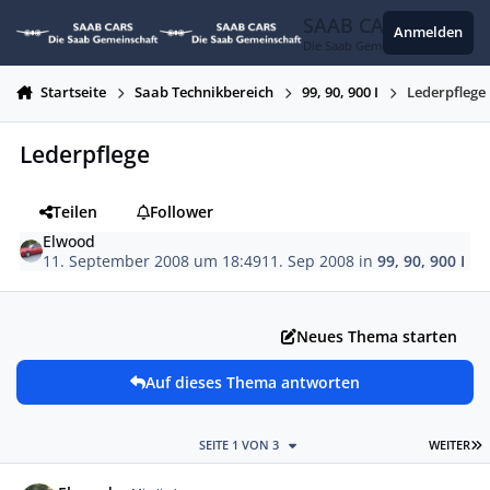
Zum Inhalt springen
SAAB CARS
Anmelden
Die Saab Gemeinschaft
Startseite
Saab Technikbereich
99, 90, 900 I
Lederpflege
Lederpflege
Teilen
Follower
Elwood
11. September 2008 um 18:49
11. Sep 2008
in
99, 90, 900 I
Neues Thema starten
Auf dieses Thema antworten
L
SEITE 1 VON 3
WEITER
Autor-Statistiken