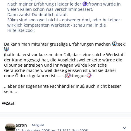
Nach meiner Erfahrung ( leider leider
:frown:) wurde in
vielen Fällen schon was verschlimmbessert.
Dann zahlst Du deutlich drauf.
30km sind sooo weit nicht - entweder dort, oder bei einer
wirklich kompetenten Werkstatt - schau mal in die
Hilfeliste:cool:
Da kann man mitunter gruselige Erfahrungen machen
:eek:
(hatte da erst vor kurzem den Fall, dass eine solche Werkstatt
der Kundin gesagt hat, die Ausgleichswellenkette würde die
Ölpumpe antreiben und ihr Wagen würde komische
Geräusche machen, weil diese gerissen ist und sie daher
ohne Öldruck gefahren ist........)
:tongue:
...aber der sogenannte Fachhändler muß auch nicht besser
sein....
Zitat
Autor-Statistiken
acron
Mitglied
12. September 2008 um 23:16
12. Sep 2008