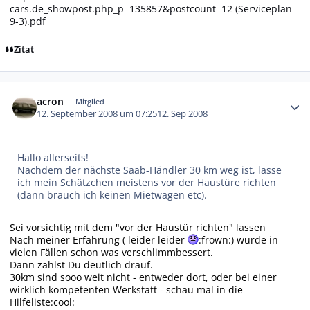
cars.de_showpost.php_p=135857&postcount=12 (Serviceplan
9-3).pdf
Zitat
Autor-Statistiken
acron
Mitglied
12. September 2008 um 07:25
12. Sep 2008
Hallo allerseits!
Nachdem der nächste Saab-Händler 30 km weg ist, lasse
ich mein Schätzchen meistens vor der Haustüre richten
(dann brauch ich keinen Mietwagen etc).
Sei vorsichtig mit dem "vor der Haustür richten" lassen
Nach meiner Erfahrung ( leider leider
:frown:) wurde in
vielen Fällen schon was verschlimmbessert.
Dann zahlst Du deutlich drauf.
30km sind sooo weit nicht - entweder dort, oder bei einer
wirklich kompetenten Werkstatt - schau mal in die
Hilfeliste:cool: