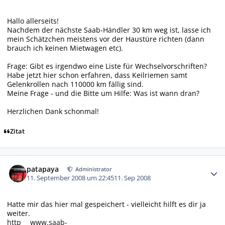
Hallo allerseits!
Nachdem der nächste Saab-Händler 30 km weg ist, lasse ich
mein Schätzchen meistens vor der Haustüre richten (dann
brauch ich keinen Mietwagen etc).
Frage: Gibt es irgendwo eine Liste für Wechselvorschriften?
Habe jetzt hier schon erfahren, dass Keilriemen samt
Gelenkrollen nach 110000 km fällig sind.
Meine Frage - und die Bitte um Hilfe: Was ist wann dran?
Herzlichen Dank schonmal!
Zitat
Autor-Statistiken
patapaya
Administrator
11. September 2008 um 22:45
11. Sep 2008
Hatte mir das hier mal gespeichert - vielleicht hilft es dir ja
weiter.
http___www.saab-