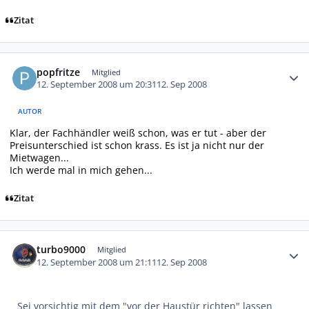
Zitat
Autor-Statistiken
popfritze
Mitglied
12. September 2008 um 20:31
12. Sep 2008
AUTOR
Klar, der Fachhändler weiß schon, was er tut - aber der
Preisunterschied ist schon krass. Es ist ja nicht nur der
Mietwagen...
Ich werde mal in mich gehen...
Zitat
Autor-Statistiken
turbo9000
Mitglied
12. September 2008 um 21:11
12. Sep 2008
Sei vorsichtig mit dem "vor der Haustür richten" lassen