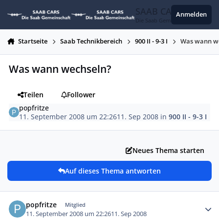
Zum Inhalt springen
SAAB CARS
Anmelden
Die Saab Gemeinschaft
Startseite
Saab Technikbereich
900 II - 9-3 I
Was wann w
Was wann wechseln?
Teilen
Follower
popfritze
11. September 2008 um 22:26
11. Sep 2008
in
900 II - 9-3 I
Neues Thema starten
Auf dieses Thema antworten
Autor-Statistiken
popfritze
Mitglied
11. September 2008 um 22:26
11. Sep 2008