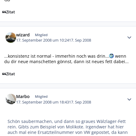
Zitat
Autor-Statistiken
wizard
Mitglied
17. September 2008 um 10:24
17. Sep 2008
...konsistenz ist normal - immerhin noch was drin...
wenn
du dir neue manschetten gönnst, dann ist neues fett dabei...
Zitat
Autor-Statistiken
Marbo
Mitglied
17. September 2008 um 18:43
17. Sep 2008
Schön saubermachen, und dann so graues Wälzlager-Fett
rein. Gibts zum Beispiel von Molikote. Irgendwer hat hier
auch mal eine Ersatzteilnummer von VW gepostet, da kann