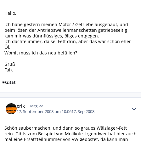
Hallo,
ich habe gestern meinen Motor / Getriebe ausgebaut, und
beim lösen der Antriebswellenmanschetten getriebeseitig
kam mir was dünnflüssiges, öliges entgegen.
Ich dachte immer, da sei Fett drin, aber das war schon eher
Öl.
Womit muss ich das neu befüllen?
Gruß
Falk
Zitat
Autor-Statistiken
erik
Mitglied
17. September 2008 um 10:06
17. Sep 2008
Schön saubermachen, und dann so graues Wälzlager-Fett
rein. Gibts zum Beispiel von Molikote. Irgendwer hat hier auch
mal eine Ersatzteilnummer von VW gepostet, da kann man