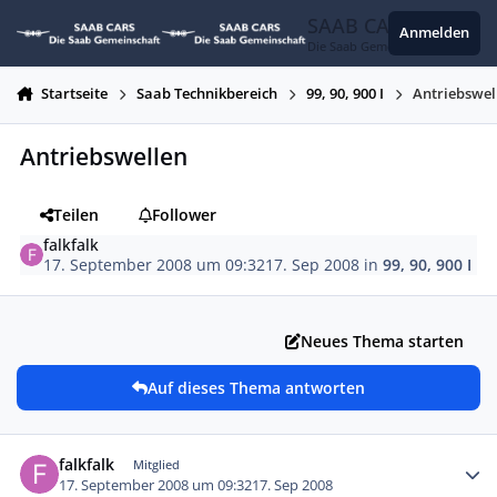
Zum Inhalt springen
SAAB CARS
Anmelden
Die Saab Gemeinschaft
Startseite
Saab Technikbereich
99, 90, 900 I
Antriebswel
Antriebswellen
Teilen
Follower
falkfalk
17. September 2008 um 09:32
17. Sep 2008
in
99, 90, 900 I
Neues Thema starten
Auf dieses Thema antworten
Autor-Statistiken
falkfalk
Mitglied
17. September 2008 um 09:32
17. Sep 2008