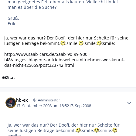
man geeignetes Fett ebenfalls kaufen. Vielleicht findet
man es über die Suche?
Gruß,
Erik
Ja, wer war das nur? Der Doofi, der hier nur Schelte für seine
lustigen Beiträge bekommt.
:smile:
:smile:
:smile:
http://www.saab-cars.de/Saab-90-99-900I-
f48/ausgeschlagene-antriebswellen-mitnehmer-wer-kennt-
das-nicht-t25659/post323742.html
Zitat
Autor-Statistiken
hb-ex
Administrator
17. September 2008 um 18:52
17. Sep 2008
Ja, wer war das nur? Der Doofi, der hier nur Schelte für
seine lustigen Beiträge bekommt.
:smile:
:smile:
:smile: