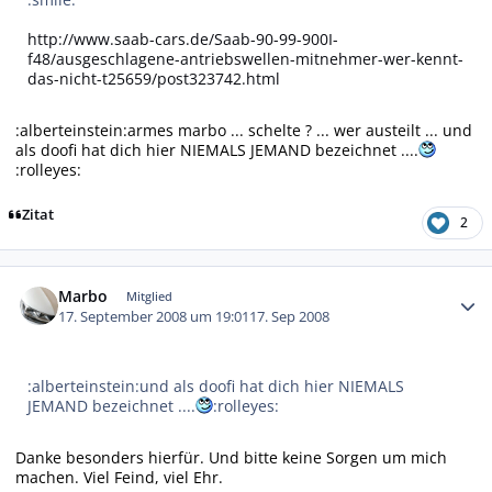
http://www.saab-cars.de/Saab-90-99-900I-
f48/ausgeschlagene-antriebswellen-mitnehmer-wer-kennt-
das-nicht-t25659/post323742.html
:alberteinstein:armes marbo ... schelte ? ... wer austeilt ... und
als doofi hat dich hier NIEMALS JEMAND bezeichnet ....
:rolleyes:
Zitat
2
Autor-Statistiken
Marbo
Mitglied
17. September 2008 um 19:01
17. Sep 2008
:alberteinstein:und als doofi hat dich hier NIEMALS
JEMAND bezeichnet ....
:rolleyes:
Danke besonders hierfür. Und bitte keine Sorgen um mich
machen. Viel Feind, viel Ehr.