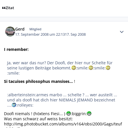
Zitat
Autor-Statistiken
Gerd
Mitglied
17. September 2008 um 22:13
17. Sep 2008
I remember:
Ja, wer war das nur? Der Doofi, der hier nur Schelte für
seine lustigen Beiträge bekommt.
:smile:
:smile:
:smile:
Si tacuises
philosophus mansises...
!
:alberteinstein:armes marbo ... schelte ? ... wer austeilt ...
und als doofi hat dich hier NIEMALS JEMAND bezeichnet
....
:rolleyes:
Doofi niemals ! (höxtens Fiesi... )
:biggrin:
Was man schwarz auf weiss besitzt:
http://img.photobucket.com/albums/v164/obsi2000/Gags/teuf