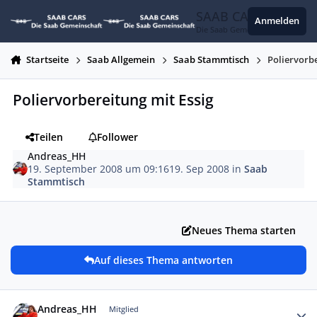
Zum Inhalt springen
SAAB CARS
Anmelden
Die Saab Gemeinschaft
Startseite
Saab Allgemein
Saab Stammtisch
Poliervorbe
Poliervorbereitung mit Essig
Teilen
Follower
Andreas_HH
19. September 2008 um 09:16
19. Sep 2008
in
Saab
Stammtisch
Neues Thema starten
Auf dieses Thema antworten
Autor-Statistiken
Andreas_HH
Mitglied