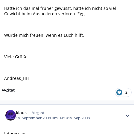
Hätte ich das mal früher gewusst, hätte ich nicht so viel
Gewicht beim Auspolieren verloren. *gg
Würde mich freuen, wenn es Euch hilft.
Viele Grüße
Andreas_HH
Zitat
2
Autor-Statistiken
klaus
Mitglied
19. September 2008 um 09:19
19. Sep 2008
Interessant.