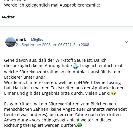
Werde ich gelegentlich mal Ausprobieren:smile:
Zitat
Autor-Statistiken
mark
Mitglied
21. September 2008 um 06:07
21. Sep 2008
Gehe davon aus, daß der Wirkstoff Säure ist. Da ich
diesbezüglich keine Ahnung habe
, frage ich einfach mal,
welche Säurekonzentration so ein Autolack aushält. Ist ein
Lackierer unter uns?
Würde mich interessieren, welchen pH Wert Deine Lösung
hat. Halt doch mal nen Teststreifen aus der Apotheke in den
Eimer und gib das Ergebnis bitte durch. Vielen Dank!
Es gab früher mal ein Säureverfahren zum Bleichen von
menschlichen Zähnen (keine Angst: euer Zahnarzt verwendet
heute etwas anderes), bei dem die Zähne nach der dritten
Anwendung - vorsichtig gesagt - nicht weiter in dieser
Richtung therapiert werden durften.