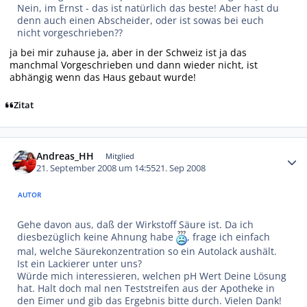
Nein, im Ernst - das ist natürlich das beste! Aber hast du
denn auch einen Abscheider, oder ist sowas bei euch
nicht vorgeschrieben??
ja bei mir zuhause ja, aber in der Schweiz ist ja das
manchmal Vorgeschrieben und dann wieder nicht, ist
abhängig wenn das Haus gebaut wurde!
Zitat
Autor-Statistiken
Andreas_HH
Mitglied
21. September 2008 um 14:55
21. Sep 2008
AUTOR
Gehe davon aus, daß der Wirkstoff Säure ist. Da ich
diesbezüglich keine Ahnung habe
, frage ich einfach
mal, welche Säurekonzentration so ein Autolack aushält.
Ist ein Lackierer unter uns?
Würde mich interessieren, welchen pH Wert Deine Lösung
hat. Halt doch mal nen Teststreifen aus der Apotheke in
den Eimer und gib das Ergebnis bitte durch. Vielen Dank!