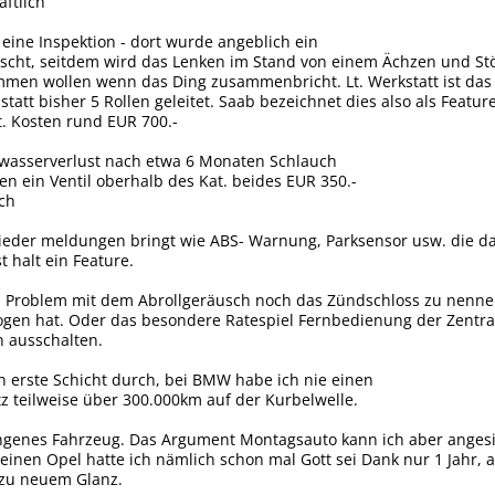
aftlich
eine Inspektion - dort wurde angeblich ein
cht, seitdem wird das Lenken im Stand von einem Ächzen und Stöh
mmen wollen wenn das Ding zusammenbricht. Lt. Werkstatt ist das 
tatt bisher 5 Rollen geleitet. Saab bezeichnet dies also als Featur
 Kosten rund EUR 700.-
lwasserverlust nach etwa 6 Monaten Schlauch
n ein Ventil oberhalb des Kat. beides EUR 350.-
ich
wieder meldungen bringt wie ABS- Warnung, Parksensor usw. die d
 halt ein Feature.
dem Problem mit dem Abrollgeräusch noch das Zündschloss zu nenne
ogen hat. Oder das besondere Ratespiel Fernbedienung der Zentra
n ausschalten.
on erste Schicht durch, bei BMW habe ich nie einen
tz teilweise über 300.000km auf der Kurbelwelle.
genes Fahrzeug. Das Argument Montagsauto kann ich aber angesich
inen Opel hatte ich nämlich schon mal Gott sei Dank nur 1 Jahr, a
zu neuem Glanz.