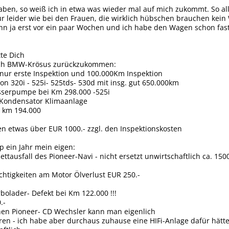
aben, so weiß ich in etwa was wieder mal auf mich zukommt. So all
nur leider wie bei den Frauen, die wirklich hübschen brauchen kein
n ja erst vor ein paar Wochen und ich habe den Wagen schon fast 
tte Dich
uch BMW-Krösus zurückzukommen:
nur erste Inspektion und 100.000Km Inspektion
von 320i - 525i- 525tds- 530d mit insg. gut 650.000km
sserpumpe bei Km 298.000 -525i
ls Kondensator Klimaanlage
ei km 194.000
en etwas über EUR 1000.- zzgl. den Inspektionskosten
pp ein Jahr mein eigen:
ttausfall des Pioneer-Navi - nicht ersetzt unwirtschaftlich ca. 15
htigkeiten am Motor Ölverlust EUR 250.-
bolader- Defekt bei Km 122.000 !!!
.-
hen Pioneer- CD Wechsler kann man eigenlich
ren - ich habe aber durchaus zuhause eine HIFi-Anlage dafür hätte 