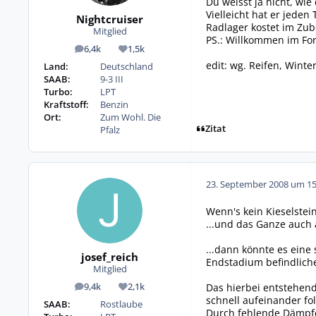
Du weisst ja nicht, wi
Vielleicht hat er jeden
Nightcruiser
Radlager kostet im Zube
Mitglied
PS.: Willkommen im F
6,4k
1,5k
Beiträge
Reputation
edit: wg. Reifen, Wint
Land:
Deutschland
SAAB:
9-3 III
Turbo:
LPT
Kraftstoff:
Benzin
Ort:
Zum Wohl. Die
Zitat
Pfalz
23. September 2008 um 15
Wenn's kein Kieselstein i
...und das Ganze auch 
...dann könnte es eine
josef_reich
Endstadium befindlich
Mitglied
Das hierbei entstehend
9,4k
2,1k
Beiträge
Reputation
schnell aufeinander fo
SAAB:
Rostlaube
Durch fehlende Dämpfer