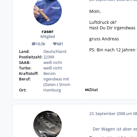
Moin,
Luftdruck ok?
Hast Du Dir irgendwas 
raser
Mitglied
gruss Andreas
10,5k
681
Beiträge
Reputation
PS: Bin nach 12 Jahren
Land:
Deutschland
Postleitzahl:
22399
SAAB:
weiß nicht
Turbo:
weiß nicht
Kraftstoff:
Benzin
Beruf:
irgendwas mit
(Daten-) Strom
Zitat
Ort:
Hamburg
23. September 2008 um 08
Der Wagen ist aber e