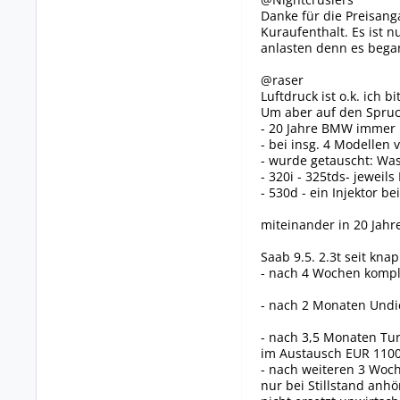
Danke für die Preisang
Kuraufenthalt. Es ist 
anlasten denn es began
@raser
Luftdruck ist o.k. ich bi
Um aber auf den Spr
- 20 Jahre BMW immer 
- bei insg. 4 Modellen 
- wurde getauscht: Wa
- 320i - 325tds- jewei
- 530d - ein Injektor b
miteinander in 20 Jahr
Saab 9.5. 2.3t seit kna
- nach 4 Wochen komple
- nach 2 Monaten Undic
- nach 3,5 Monaten Tur
im Austausch EUR 1100
- nach weiteren 3 Woc
nur bei Stillstand anhö