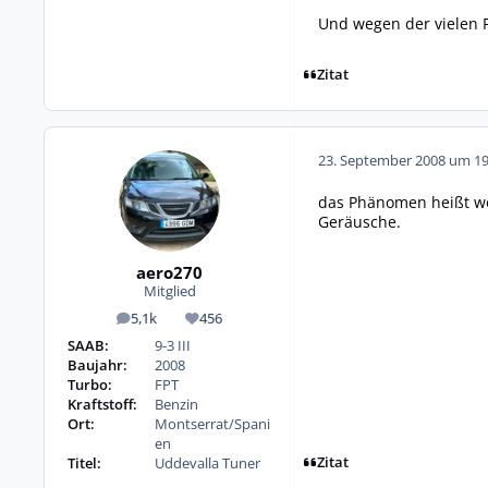
Und wegen der vielen F
Zitat
23. September 2008 um 19
das Phänomen heißt woh
Geräusche.
aero270
Mitglied
5,1k
456
Beiträge
Reputation
SAAB:
9-3 III
Baujahr:
2008
Turbo:
FPT
Kraftstoff:
Benzin
Ort:
Montserrat/Spani
en
Zitat
Titel:
Uddevalla Tuner