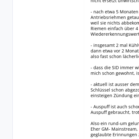
nicht ersetzt unwirtsch
- nach etwa 5 Monaten 
Antriebsriehmen getaus
weil sie nichts abbeko
Riemen einfach über 4 s
Wiedererkennungswert.
- insgesamt 2 mal Küh
dann etwa vor 2 Monate
also fast schon lächerl
- dass die SID immer 
mich schon gewohnt, ist
- aktuell ist ausser 
Schlüssel schon abgez
einsteigen Zündung ei
- Auspuff ist auch sch
Auspuff gebraucht, tro
Also ein rund-um gelun
Eher GM- Mainstream, e
geglaubte Erinnungen 