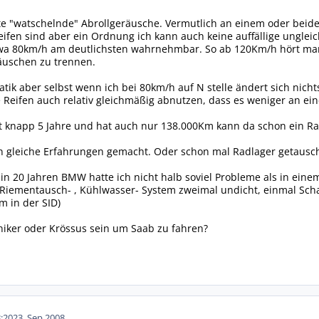
e "watschelnde" Abrollgeräusche. Vermutlich an einem oder beiden
Reifen sind aber ein Ordnung ich kann auch keine auffällige ungle
twa 80km/h am deutlichsten wahrnehmbar. So ab 120Km/h hört man 
äuschen zu trennen.
atik aber selbst wenn ich bei 80km/h auf N stelle ändert sich nicht
e Reifen auch relativ gleichmäßig abnutzen, dass es weniger an ein
t knapp 5 Jahre und hat auch nur 138.000Km kann da schon ein Ra
hon gleiche Erfahrungen gemacht. Oder schon mal Radlager getausc
n in 20 Jahren BMW hatte ich nicht halb soviel Probleme als in ein
t Riementausch- , Kühlwasser- System zweimal undicht, einmal Sch
m in der SID)
ker oder Krössus sein um Saab zu fahren?
:20
23. Sep 2008