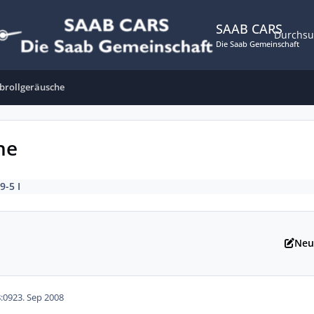
SAAB CARS
Durchs
Die Saab Gemeinschaft
brollgeräusche
he
9-5 I
Neu
:09
23. Sep 2008