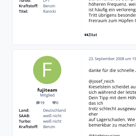
Turbo:
LPT
höheren Frequenz, wei
Kraftstoff:
Benzin
ist häufig ein verlore
Titel:
Ranicki
Tritt übrigens besond
Freiraum zum Hüpfen l
Zitat
23. September 2008 um 19
danke für die schnelle
@josef_reich
Kieselstein scheidet au
fujiteam
sich während der letzt
Mitglied
Dein Tipp mit dem Höh
das ich
19
0
Beiträge
Reputation
trotz schlecht ausgewu
Land:
Deutschland
eher
SAAB:
weiß nicht
auf Lagerschaden. Wie 
Turbo:
weiß nicht
bemerkbar zu machen
Kraftstoff:
Benzin
@Nightcrusiers