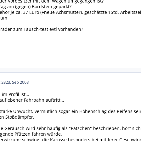
e der Vorbesitzer mit dem Wagen umgegangen ist?
 Tag am (gegen) Bordstein geparkt?
hör je ca. 37 Euro (+neue Achsmutter), geschätzte 1Std. Arbeitszei
orum
erräder zum Tausch-test evtl vorhanden?
:33
23. Sep 2008
m Profil ist...
auf ebener Fahrbahn auftritt...
 starke Unwucht, vermutlich sogar ein Höhenschlag des Reifens sei
en Stoßdämpfer.
e Geräusch wird sehr häufig als "Patschen" beschrieben, hört sic
lgende Pfützen fahren würde.
wirkung schwingt die Karosse besonders bei mittlerer Geschwindig