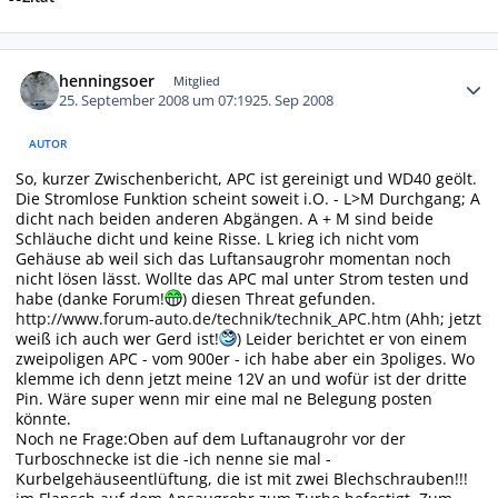
Autor-Statistiken
henningsoer
Mitglied
25. September 2008 um 07:19
25. Sep 2008
AUTOR
So, kurzer Zwischenbericht, APC ist gereinigt und WD40 geölt.
Die Stromlose Funktion scheint soweit i.O. - L>M Durchgang; A
dicht nach beiden anderen Abgängen. A + M sind beide
Schläuche dicht und keine Risse. L krieg ich nicht vom
Gehäuse ab weil sich das Luftansaugrohr momentan noch
nicht lösen lässt. Wollte das APC mal unter Strom testen und
habe (danke Forum!
) diesen Threat gefunden.
http://www.forum-auto.de/technik/technik_APC.htm
(Ahh; jetzt
weiß ich auch wer Gerd ist!
) Leider berichtet er von einem
zweipoligen APC - vom 900er - ich habe aber ein 3poliges. Wo
klemme ich denn jetzt meine 12V an und wofür ist der dritte
Pin. Wäre super wenn mir eine mal ne Belegung posten
könnte.
Noch ne Frage:Oben auf dem Luftanaugrohr vor der
Turboschnecke ist die -ich nenne sie mal -
Kurbelgehäuseentlüftung, die ist mit zwei Blechschrauben!!!