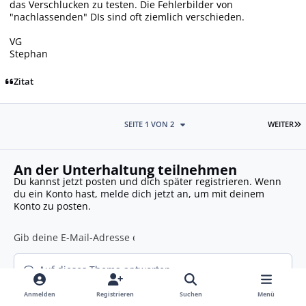
das Verschlucken zu testen. Die Fehlerbilder von
"nachlassenden" DIs sind oft ziemlich verschieden.
VG
Stephan
Zitat
L
SEITE 1 VON 2
WEITER
An der Unterhaltung teilnehmen
Du kannst jetzt posten und dich später registrieren. Wenn
du ein Konto hast,
melde dich jetzt an
, um mit deinem
Konto zu posten.
Auf dieses Thema antworten...
Anmelden
Registrieren
Suchen
Menü