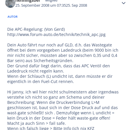
henningsoer
Mitglied
25. September 2008 um 07:35
25. Sep 2008
AUTOR
Die APC-Regelung: (Von Gerd)
http://www.forum-auto.de/technik/technik_apc.jpg
Dein Auto fährt nur noch auf GLD, d.h. das Wastegate
öffnet bei dem vorgegeben Ladedruck (beim 9000 bin ich
mir nicht sicher, müssten aber so zwischen 0,35 und 0,4
Bar sein) aus Sicherheitsgründen.
Der Grund dafür liegt darin, dass das APC Ventil den
Ladedruck nicht regeln kann.
Wenn der Schlauch (L) undicht ist, dann müsste er dir
eigentlich in den Fuel-Cut rennen.
Hi Janny, ich wil hier nicht schulmeistern aber irgendwas
verstehe ich nicht so ganz am Schema und deiner
Beschreibung: Wenn die Druckverbindung L>M
geschlossen ist, baut sich in der Dose Druck auf und das
wast-gate schließt! sich . Demzufolge wenn L undicht =
kein Druck in der Dose = Feder hält waste-gate offen!
Macht ja auch Sinn > fail safe.
Wenn ich falsch liege > Bitte Info (ich nix KFZ