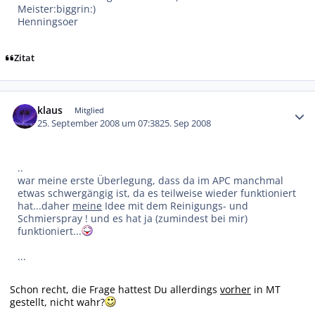
Meister:biggrin:)
Henningsoer
Zitat
Autor-Statistiken
klaus
Mitglied
25. September 2008 um 07:38
25. Sep 2008
..
war meine erste Überlegung, dass da im APC manchmal
etwas schwergängig ist, da es teilweise wieder funktioniert
hat...daher
meine
Idee mit dem Reinigungs- und
Schmierspray ! und es hat ja (zumindest bei mir)
funktioniert...
...
Schon recht, die Frage hattest Du allerdings
vorher
in MT
gestellt, nicht wahr?