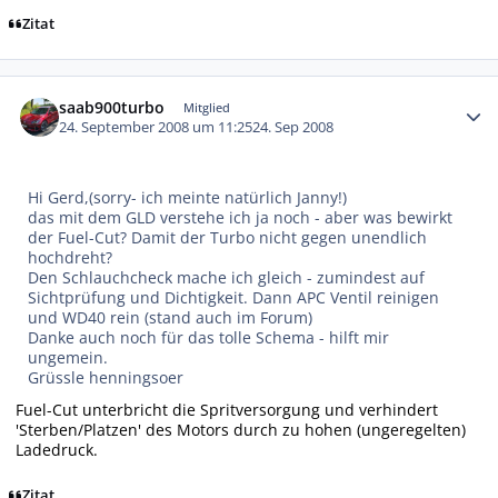
Zitat
Autor-Statistiken
saab900turbo
Mitglied
24. September 2008 um 11:25
24. Sep 2008
Hi Gerd,(sorry- ich meinte natürlich Janny!)
das mit dem GLD verstehe ich ja noch - aber was bewirkt
der Fuel-Cut? Damit der Turbo nicht gegen unendlich
hochdreht?
Den Schlauchcheck mache ich gleich - zumindest auf
Sichtprüfung und Dichtigkeit. Dann APC Ventil reinigen
und WD40 rein (stand auch im Forum)
Danke auch noch für das tolle Schema - hilft mir
ungemein.
Grüssle henningsoer
Fuel-Cut unterbricht die Spritversorgung und verhindert
'Sterben/Platzen' des Motors durch zu hohen (ungeregelten)
Ladedruck.
Zitat