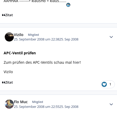
AAHHAA -------> klausHd = klaus.......
Zitat
Autor-Statistiken
Vizilo
Mitglied
25. September 2008 um 22:38
25. Sep 2008
APC-Ventil prüfen
Zum prüfen des APC-Ventils schau mal
hier
!
Vizilo
Zitat
1
Autor-Statistiken
Flo Muc
Mitglied
25. September 2008 um 22:55
25. Sep 2008