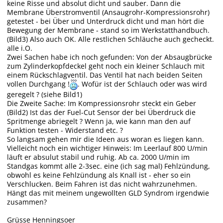
keine Risse und absolut dicht und sauber. Dann die
Membrane Überstromventil (Ansaugrohr-Kompressionsrohr)
getestet - bei Über und Unterdruck dicht und man hört die
Bewegung der Membrane - stand so im Werkstatthandbuch.
(Bild3) Also auch OK. Alle restlichen Schläuche auch gecheckt.
alle i.O.
Zwei Sachen habe ich noch gefunden: Von der Absaugbrücke
zum Zylinderkopfdeckel geht noch ein kleiner Schlauch mit
einem Rückschlagventil. Das Ventil hat nach beiden Seiten
vollen Durchgang !
. Wofür ist der Schlauch oder was wird
geregelt ? (siehe Bild1)
Die Zweite Sache: Im Kompressionsrohr steckt ein Geber
(Bild2) Ist das der Fuel-Cut Sensor der bei Überdruck die
Spritmenge abriegelt ? Wenn ja, wie kann man den auf
Funktion testen - Widerstand etc. ?
So langsam gehen mir die Ideen aus woran es liegen kann.
Vielleicht noch ein wichtiger Hinweis: Im Leerlauf 800 U/min
läuft er absulut stabil und ruhig. Ab ca. 2000 U/min im
Standgas kommt alle 2-3sec. eine (ich sag mal) Fehlzündung,
obwohl es keine Fehlzündung als Knall ist - eher so ein
Verschlucken. Beim Fahren ist das nicht wahrzunehmen.
Hängt das mit meinem ungewollten GLD Syndrom irgendwie
zusammen?
Grüsse Henningsoer