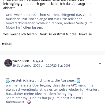
leichtgängig - habe ich gecheckt als ich das Ansaugrohr
abhatte.
Und, wie StephanK schon schrieb, dringend das Ventil
tauschen, zur Not solange mit zur Drosselklappe
hinverschlossenen Schlauch fahren, andere Seite (zum
Motor hin) offen lassen.
Yes, werde ich testen. Dank Dir erstmal für die Hinweise.
Zitat
Autor-Statistiken
turbo9000
Mitglied
29. September 2008 um 20:07
29. Sep 2008
versteh ich jetzt nicht ganz, die Aussage...
war meine erste Überlegung, dass da im APC manchmal
etwas schwergängig ist, da es teilweise wieder funktioniert
hat...daher
meine
Idee mit dem Reinigungs- und
Schmierspray ! und es hat ja (zumindest bei mir)
funktioniert...