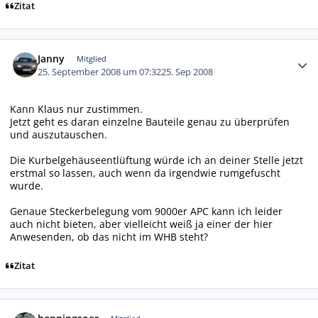
Zitat
Autor-Statistiken
Janny
Mitglied
25. September 2008 um 07:32
25. Sep 2008
Kann Klaus nur zustimmen.
Jetzt geht es daran einzelne Bauteile genau zu überprüfen
und auszutauschen.
Die Kurbelgehäuseentlüftung würde ich an deiner Stelle jetzt
erstmal so lassen, auch wenn da irgendwie rumgefuscht
wurde.
Genaue Steckerbelegung vom 9000er APC kann ich leider
auch nicht bieten, aber vielleicht weiß ja einer der hier
Anwesenden, ob das nicht im WHB steht?
Zitat
Autor-Statistiken