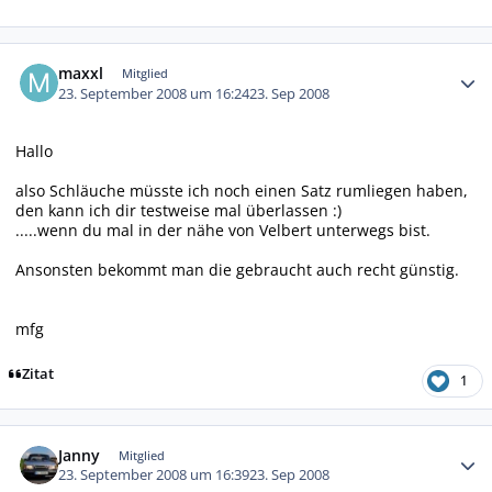
Autor-Statistiken
maxxl
Mitglied
23. September 2008 um 16:24
23. Sep 2008
Hallo
also Schläuche müsste ich noch einen Satz rumliegen haben,
den kann ich dir testweise mal überlassen :)
.....wenn du mal in der nähe von Velbert unterwegs bist.
Ansonsten bekommt man die gebraucht auch recht günstig.
mfg
Zitat
1
Autor-Statistiken
Janny
Mitglied
23. September 2008 um 16:39
23. Sep 2008