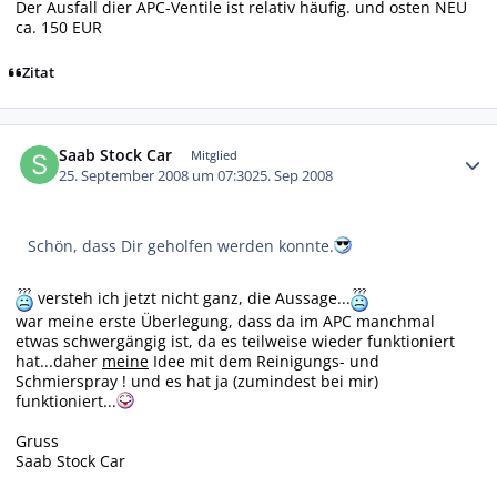
Der Ausfall dier APC-Ventile ist relativ häufig. und osten NEU
ca. 150 EUR
Zitat
Autor-Statistiken
Saab Stock Car
Mitglied
25. September 2008 um 07:30
25. Sep 2008
Schön, dass Dir geholfen werden konnte.
versteh ich jetzt nicht ganz, die Aussage...
war meine erste Überlegung, dass da im APC manchmal
etwas schwergängig ist, da es teilweise wieder funktioniert
hat...daher
meine
Idee mit dem Reinigungs- und
Schmierspray ! und es hat ja (zumindest bei mir)
funktioniert...
Gruss
Saab Stock Car