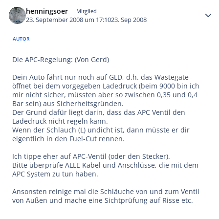
Autor-Statistiken
henningsoer
Mitglied
23. September 2008 um 17:10
23. Sep 2008
AUTOR
Die APC-Regelung: (Von Gerd)
Dein Auto fährt nur noch auf GLD, d.h. das Wastegate
öffnet bei dem vorgegeben Ladedruck (beim 9000 bin ich
mir nicht sicher, müssten aber so zwischen 0,35 und 0,4
Bar sein) aus Sicherheitsgründen.
Der Grund dafür liegt darin, dass das APC Ventil den
Ladedruck nicht regeln kann.
Wenn der Schlauch (L) undicht ist, dann müsste er dir
eigentlich in den Fuel-Cut rennen.
Ich tippe eher auf APC-Ventil (oder den Stecker).
Bitte überprüfe ALLE Kabel und Anschlüsse, die mit dem
APC System zu tun haben.
Ansonsten reinige mal die Schläuche von und zum Ventil
von Außen und mache eine Sichtprüfung auf Risse etc.