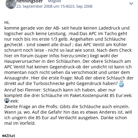
henningsoer
Mitglied
23. September 2008 um 15:40
23. Sep 2008
Hi,
komme gerade von der AB- seit heute keinen Ladedruck und
logischer auch keine Leistung. :mad:Das APC im Tacho geht
nur noch bis ins erste 1/3 gelb. Angehalten und Schläuche
gecheckt - sind soweit alle drauf ; das APC Ventil am Kühler
schnarrt noch leise - nicht so laut wie sonst. Nach dem Check
hier im Forum (super Infos hierzu:smile:) liegt wohl der
Haupverursacher in den Schläuchen. Der obere Schlauch am
APC Ventil hat keinen Gegendruck-ob der undicht ist kann ich
momentan noch nicht sehen da verschmockt und unter dem
Ansaugrohr. Hier die erste Frage: Muß der obere Schlauch der
direkt auf die Turboschnecke geht Gegendruck haben?
Anruf bei Flenner: Schlauch kann ich haben, aber nur
komplett die drei Schläuche im Paket.Kostenpunkt 85 Eur:eek:
:eek:
Zweite Frage an die Profis: Gibts die Schläuche auch einzeln.
Wann ja, wo. Auf die Gefahr hin das es etwas Anderes ist, will
ich ungern die 85 Eur auf Verdacht ausgeben. Danke schon
mal im Vorfeld.
Zitat