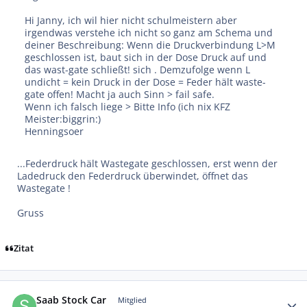
Hi Janny, ich wil hier nicht schulmeistern aber
irgendwas verstehe ich nicht so ganz am Schema und
deiner Beschreibung: Wenn die Druckverbindung L>M
geschlossen ist, baut sich in der Dose Druck auf und
das wast-gate schließt! sich . Demzufolge wenn L
undicht = kein Druck in der Dose = Feder hält waste-
gate offen! Macht ja auch Sinn > fail safe.
Wenn ich falsch liege > Bitte Info (ich nix KFZ
Meister:biggrin:)
Henningsoer
...Federdruck hält Wastegate geschlossen, erst wenn der
Ladedruck den Federdruck überwindet, öffnet das
Wastegate !
Gruss
Zitat
Autor-Statistiken
Saab Stock Car
Mitglied