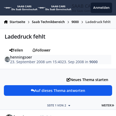
Zum Inhalt springen
SAAB CARS
Anmelden
Die Saab Gemeinschaft
Startseite
Saab Technikbereich
9000
Ladedruck fehlt
Ladedruck fehlt
Teilen
Follower
henningsoer
23. September 2008 um 15:40
23. Sep 2008
in
9000
Neues Thema starten
Auf dieses Thema antworten
L
SEITE 1 VON 2
WEITER
Autor-Statistiken