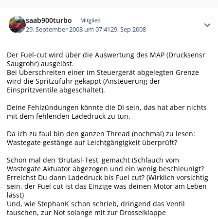
Autor-Statistiken
saab900turbo
Mitglied
29. September 2008 um 07:41
29. Sep 2008
Der Fuel-cut wird über die Auswertung des MAP (Drucksensr
Saugrohr) ausgelöst.
Bei Überschreiten einer im Steuergerät abgelegten Grenze
wird die Spritzufuhr gekappt (Ansteuerung der
Einspritzventile abgeschaltet).
Deine Fehlzündungen könnte die DI sein, das hat aber nichts
mit dem fehlenden Ladedruck zu tun.
Da ich zu faul bin den ganzen Thread (nochmal) zu lesen:
Wastegate gestänge auf Leichtgängigkeit überprüft?
Schon mal den 'Brutasl-Test' gemacht (Schlauch vom
Wastegate Aktuator abgezogen und ein wenig beschleunigt?
Erreichst Du dann Ladedruck bis Fuel cut? (Wirklich vorsichtig
sein, der Fuel cut ist das Einzige was deinen Motor am Leben
lässt)
Und, wie StephanK schon schrieb, dringend das Ventil
tauschen, zur Not solange mit zur Drosselklappe