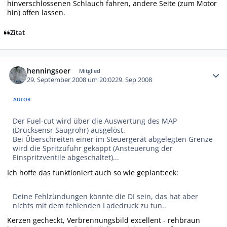
hinverschlossenen Schlauch fahren, andere Seite (zum Motor
hin) offen lassen.
Zitat
Autor-Statistiken
henningsoer
Mitglied
29. September 2008 um 20:02
29. Sep 2008
AUTOR
Der Fuel-cut wird über die Auswertung des MAP
(Drucksensr Saugrohr) ausgelöst.
Bei Überschreiten einer im Steuergerät abgelegten Grenze
wird die Spritzufuhr gekappt (Ansteuerung der
Einspritzventile abgeschaltet)...
Ich hoffe das funktioniert auch so wie geplant:eek:
Deine Fehlzündungen könnte die DI sein, das hat aber
nichts mit dem fehlenden Ladedruck zu tun..
Kerzen gecheckt, Verbrennungsbild excellent - rehbraun