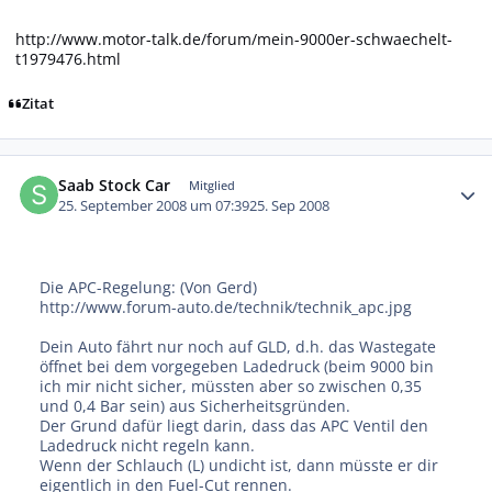
http://www.motor-talk.de/forum/mein-9000er-schwaechelt-
t1979476.html
Zitat
Autor-Statistiken
Saab Stock Car
Mitglied
25. September 2008 um 07:39
25. Sep 2008
Die APC-Regelung: (Von Gerd)
http://www.forum-auto.de/technik/technik_apc.jpg
Dein Auto fährt nur noch auf GLD, d.h. das Wastegate
öffnet bei dem vorgegeben Ladedruck (beim 9000 bin
ich mir nicht sicher, müssten aber so zwischen 0,35
und 0,4 Bar sein) aus Sicherheitsgründen.
Der Grund dafür liegt darin, dass das APC Ventil den
Ladedruck nicht regeln kann.
Wenn der Schlauch (L) undicht ist, dann müsste er dir
eigentlich in den Fuel-Cut rennen.