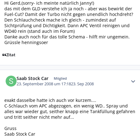
Hi Gerd,(sorry- ich meinte natürlich Janny!)
das mit dem GLD verstehe ich ja noch - aber was bewirkt der
Fuel-Cut? Damit der Turbo nicht gegen unendlich hochdreht?
Den Schlauchcheck mache ich gleich - zumindest auf
Sichtprüfung und Dichtigkeit. Dann APC Ventil reinigen und
WD40 rein (stand auch im Forum)
Danke auch noch für das tolle Schema - hilft mir ungemein.
Grüssle henningsoer
Zitat
Autor-Statistiken
Saab Stock Car
Mitglied
23. September 2008 um 17:18
23. Sep 2008
exakt dasselbe hatte ich auch vor kurzem....
C-Schlauch vom APC abgezogen, ein wenig WD.. Spray und
alles war wieder gut, seither knapp eine Tankfüllung gefahren
und tritt seither nicht mehr auf...
Gruss
Saab Stock Car