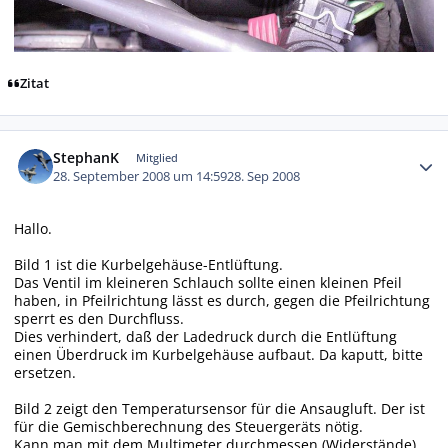
Zitat
Autor-Statistiken
StephanK
Mitglied
28. September 2008 um 14:59
28. Sep 2008
Hallo.
Bild 1 ist die Kurbelgehäuse-Entlüftung.
Das Ventil im kleineren Schlauch sollte einen kleinen Pfeil
haben, in Pfeilrichtung lässt es durch, gegen die Pfeilrichtung
sperrt es den Durchfluss.
Dies verhindert, daß der Ladedruck durch die Entlüftung
einen Überdruck im Kurbelgehäuse aufbaut. Da kaputt, bitte
ersetzen.
Bild 2 zeigt den Temperatursensor für die Ansaugluft. Der ist
für die Gemischberechnung des Steuergeräts nötig.
Kann man mit dem Multimeter durchmessen (Widerstände).