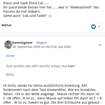
Klaus und Saab Stock Car......
Ihr passt beide besser hier her.......war in "Abwesenheit" des
Forums da mal stöbern.
Siehe auch "Lob und Tadel" ;-)
Zitat
1
Autor-Statistiken
henningsoer
Mitglied
28. September 2008 um 09:27
28. Sep 2008
AUTOR
Zum prüfen des APC-Ventils schau mal
hier
!
Vizilo
Hi Vizilo, danke für deine ausführliche Anleitung. APC
funktioniert nach dem Test einwandfrei. Wie ein bistabiles
Relais. +5V in der Mitte angelegt - Masse rechter Pin dann ist
C >W offen , R ist zu ; dann Masse auf linken Pin dann ist C > R
offen , W ist zu. Soweit so gut. Die drei Schläuche aus gebaut -