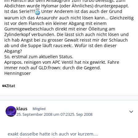
im Flansch auf dem Ansaugrohr zum Turbo befestigt. Zum
Abdichten wurde Hylomar (oder Ähnliches) druntergepappt.
Ist das Serie???
Unter Anderem ist das auch der Grund
warum ich das Ansaurohr auch nicht lösen kann... Gleichzeitig
ist vor dem Flansch ein kleiner Abgang mit einem
Gummigewebeschlauch direkt mit einer Ölleitung am
Zylinderkopf verbunden. Die lässt sich auch nicht lösen und
ich hab Angst bei zu grosser Gewalt reisst mir der Schlauch
ab und die Suppe läuft raus:eek:. Wofür ist den dieser
Abgang?
So, erstmal zum aktuellen Status.
Apropos, reinigen vom APC Ventil hat nix gewirkt. Fahre
immer noch auf GLD:frown: durch die Gegend.
Henningsoer
Zitat
Autor-Statistiken
klaus
Mitglied
25. September 2008 um 07:23
25. Sep 2008
exakt dasselbe hatte ich auch vor kurzem....