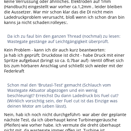
keine Verrussung oder ähnliches. Elektroden auf 1mm
(Handbuch) eingestellt war vorher ca.1,2mm , leider bleiben
die Aussetzer. War mir schon klar das die DI nicht mein
Ladedruckproblem verursacht, bloß wenn ich schon dran bin
kanns ja nicht schaden:rolleyes:.
Da ich zu faul bin den ganzen Thread (nochmal) zu lesen:
Wastegate gestänge auf Leichtgängigkeit überprüft.
Kein Problem - kann ich dir auch kurz beantworten:
Ja hab ich geprüft; Druckdose ist dicht - habe Druck mit einer
Spritze aufgebaut (bringt so ca. 0,7bar auf) -Ventil öffnet sich
bis zum hörbaren Anschlag und schließt sich wieder mit der
Federkraft
Schon mal den 'Brutasl-Test' gemacht (Schlauch vom
Wastegate Aktuator abgezogen und ein wenig
beschleunigt? Erreichst Du dann Ladedruck bis Fuel cut?
(Wirklich vorsichtig sein, der Fuel cut ist das Einzige was
deinen Motor am Leben lässt).
Nein, hab ich noch nicht durchgeführt- war aber der geplante
nächste Test, da ich überhaupt keine Turbinengeräusche
(Pfeifen) wie vorher habe. Ich vermute die dreht überhaupt
nicht mit, da wastegate immer offen ist. Turbine ist