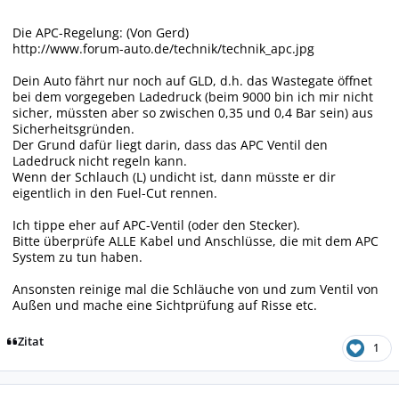
Die APC-Regelung: (Von Gerd)
http://www.forum-auto.de/technik/technik_apc.jpg
Dein Auto fährt nur noch auf GLD, d.h. das Wastegate öffnet
bei dem vorgegeben Ladedruck (beim 9000 bin ich mir nicht
sicher, müssten aber so zwischen 0,35 und 0,4 Bar sein) aus
Sicherheitsgründen.
Der Grund dafür liegt darin, dass das APC Ventil den
Ladedruck nicht regeln kann.
Wenn der Schlauch (L) undicht ist, dann müsste er dir
eigentlich in den Fuel-Cut rennen.
Ich tippe eher auf APC-Ventil (oder den Stecker).
Bitte überprüfe ALLE Kabel und Anschlüsse, die mit dem APC
System zu tun haben.
Ansonsten reinige mal die Schläuche von und zum Ventil von
Außen und mache eine Sichtprüfung auf Risse etc.
Zitat
1
Autor-Statistiken