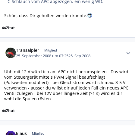
C-Schlauch vom APC abgezogen, ein wenig WD..
Schön, dass Dir geholfen werden konnte.
Zitat
Autor-Statistiken
Transalpler
Mitglied
25. September 2008 um 07:25
25. Sep 2008
Uhh mit 12 V würd ich am APC nicht herumspielen - Das wird
vom Steuergerät mittels PWM Signal beaufschlagt
(Pulsweitenmoduliert) - bei Gleichstrom würd ich max. 3-5 V
verwenden - ausser du willst dir auf jeden Fall ein neues APC
Ventil zulegen - bei 12V über längere Zeit (>1 s) wird es dir
wohl die Spulen rösten...
Zitat
Autor-Statistiken
klaus
Mitglied