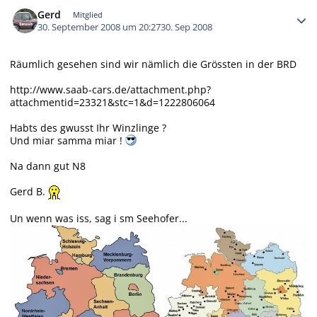
Autor-Statistiken
Gerd
Mitglied
30. September 2008 um 20:27
30. Sep 2008
Räumlich gesehen sind wir nämlich die Grössten in der BRD
http://www.saab-cars.de/attachment.php?
attachmentid=23321&stc=1&d=1222806064
Habts des gwusst Ihr Winzlinge ?
Und miar samma miar !
Na dann gut N8
Gerd B.
Un wenn was iss, sag i sm Seehofer...