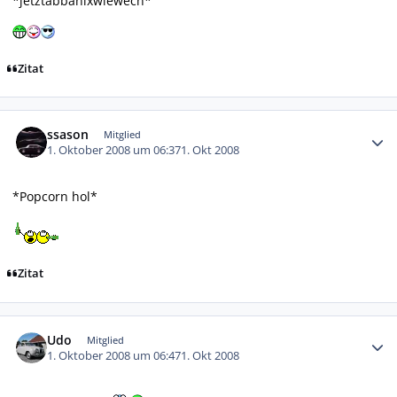
*jetztabbanixwiewech*
Zitat
Autor-Statistiken
ssason
Mitglied
1. Oktober 2008 um 06:37
1. Okt 2008
*Popcorn hol*
Zitat
Autor-Statistiken
Udo
Mitglied
1. Oktober 2008 um 06:47
1. Okt 2008