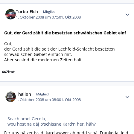
Autor-Statistiken
Turbo-Elch
Mitglied
1. Oktober 2008 um 07:50
1. Okt 2008
Gut, der Gerd zählt die besetzten schwäbischen Gebiet einf
Gut,
der Gerd zählt die seit der Lechfeld-Schlacht besetzten
schwäbischen Gebiet einfach mit.
Aber so sind die modernen Zeiten halt.
Zitat
Autor-Statistiken
Thalion
Mitglied
1. Oktober 2008 um 08:00
1. Okt 2008
Soach amol Gerdla,
wou host'na däj b'schissne Kard'n her, häh?
Fer uns pälzer iss di kard awwer ah nedd schä. Frankedal leid