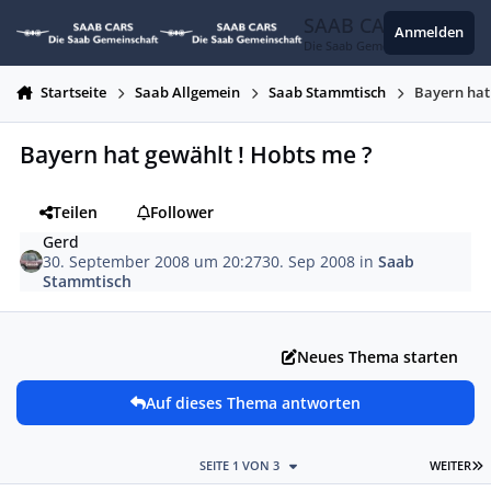
Zum Inhalt springen
SAAB CARS
Anmelden
Die Saab Gemeinschaft
Startseite
Saab Allgemein
Saab Stammtisch
Bayern hat
Bayern hat gewählt ! Hobts me ?
Teilen
Follower
Gerd
30. September 2008 um 20:27
30. Sep 2008
in
Saab
Stammtisch
Neues Thema starten
Auf dieses Thema antworten
L
SEITE 1 VON 3
WEITER