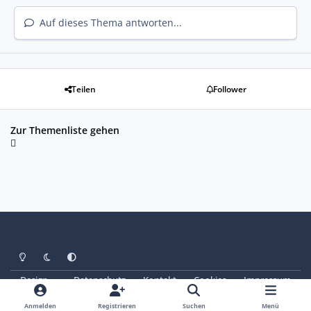
Auf dieses Thema antworten...
Teilen
Follower
Zur Themenliste gehen
Heller Modus
Dunkler Modus
Systemeinstellung
Design
Datenschutz
Kontakt
Cookies
Impressum
© Copyright 2025 - SAABoteure e. V.
Powered by
Invision Community
Anmelden
Registrieren
Suchen
Menü