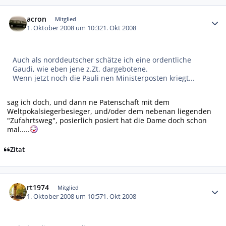
Autor-Statistiken
acron
Mitglied
1. Oktober 2008 um 10:32
1. Okt 2008
Auch als norddeutscher schätze ich eine ordentliche
Gaudi, wie eben jene z.Zt. dargebotene.
Wenn jetzt noch die Pauli nen Ministerposten kriegt...
sag ich doch, und dann ne Patenschaft mit dem
Weltpokalsiegerbesieger, und/oder dem nebenan liegenden
"Zufahrtsweg", posierlich posiert hat die Dame doch schon
mal.....
Zitat
Autor-Statistiken
rt1974
Mitglied
1. Oktober 2008 um 10:57
1. Okt 2008