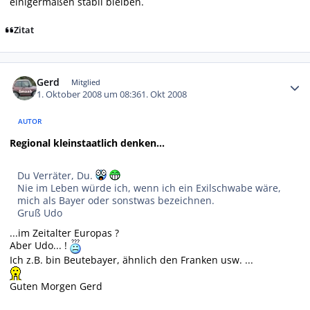
einigermaßen stabil bleiben.
Zitat
Autor-Statistiken
Gerd
Mitglied
1. Oktober 2008 um 08:36
1. Okt 2008
AUTOR
Regional kleinstaatlich denken...
Du Verräter, Du.
Nie im Leben würde ich, wenn ich ein Exilschwabe wäre,
mich als Bayer oder sonstwas bezeichnen.
Gruß Udo
...im Zeitalter Europas ?
Aber Udo... !
Ich z.B. bin Beutebayer, ähnlich den Franken usw. ...
Guten Morgen Gerd