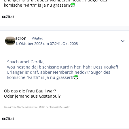
komische "Färth" is ja nu grässer!?
Zitat
Autor-Statistiken
acron
Mitglied
1. Oktober 2008 um 07:24
1. Okt 2008
Soach amol Gerdla,
wou host'na däj b'schissne Kard'n her, häh? Dess Koukaff
Erlanger is' draf, abber Nemberch nedd??? Sugor des
komische "Färth" is ja nu grässer!?
Ob das die Frau Bauli war?
Oder jemand aus Gostanbul?
bin nächste Woche wieder zwei Mal in der Roonstraße:smile:
Zitat