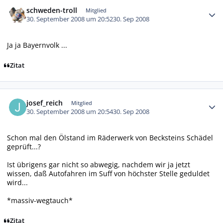
Autor-Statistiken
schweden-troll
Mitglied
30. September 2008 um 20:52
30. Sep 2008
Ja ja Bayernvolk ...
Zitat
Autor-Statistiken
josef_reich
Mitglied
30. September 2008 um 20:54
30. Sep 2008
Schon mal den Ölstand im Räderwerk von Becksteins Schädel
geprüft...?
Ist übrigens gar nicht so abwegig, nachdem wir ja jetzt
wissen, daß Autofahren im Suff von höchster Stelle geduldet
wird...
*massiv-wegtauch*
Zitat