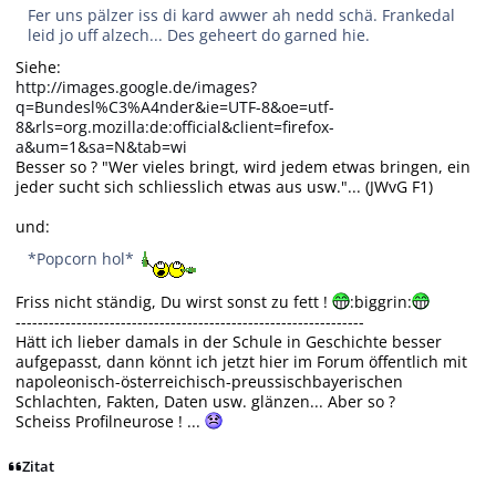
Fer uns pälzer iss di kard awwer ah nedd schä. Frankedal
leid jo uff alzech... Des geheert do garned hie.
Siehe:
http://images.google.de/images?
q=Bundesl%C3%A4nder&ie=UTF-8&oe=utf-
8&rls=org.mozilla:de:official&client=firefox-
a&um=1&sa=N&tab=wi
Besser so ? "Wer vieles bringt, wird jedem etwas bringen, ein
jeder sucht sich schliesslich etwas aus usw."... (JWvG F1)
und:
*Popcorn hol*
Friss nicht ständig, Du wirst sonst zu fett !
:biggrin:
---------------------------------------------------------------
Hätt ich lieber damals in der Schule in Geschichte besser
aufgepasst, dann könnt ich jetzt hier im Forum öffentlich mit
napoleonisch-österreichisch-preussischbayerischen
Schlachten, Fakten, Daten usw. glänzen... Aber so ?
Scheiss Profilneurose ! ...
Zitat