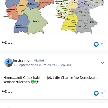
Zitat
2
Autor-Statistiken
fortissimo
Mitglied
30. September 2008 um 20:39
30. Sep 2008
Hmm.....mit Glück habt ihr jetzt die Chance 'ne Demokratie
kennenzulernen.
Zitat
3
Autor-Statistiken