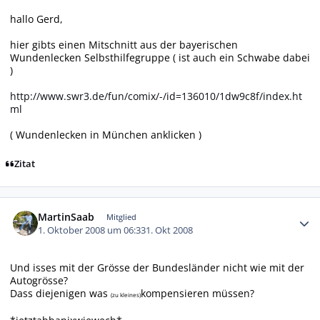
hallo Gerd,
hier gibts einen Mitschnitt aus der bayerischen
Wundenlecken Selbsthilfegruppe ( ist auch ein Schwabe dabei
)
http://www.swr3.de/fun/comix/-/id=136010/1dw9c8f/index.ht
ml
( Wundenlecken in München anklicken )
Zitat
Autor-Statistiken
MartinSaab
Mitglied
1. Oktober 2008 um 06:33
1. Okt 2008
Und isses mit der Grösse der Bundesländer nicht wie mit der
Autogrösse?
Dass diejenigen was
kompensieren müssen?
(zu kleines)