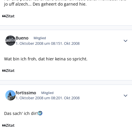
jo uff alzech... Des geheert do garned hie.
Zitat
Autor-Statistiken
Bueno
Mitglied
1. Oktober 2008 um 08:15
1. Okt 2008
Wat bin ich froh, dat hier keina so spricht.
Zitat
Autor-Statistiken
fortissimo
Mitglied
1. Oktober 2008 um 08:20
1. Okt 2008
Das sach' ich dir!
Zitat