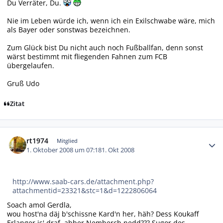
Du Verräter, Du.
Nie im Leben würde ich, wenn ich ein Exilschwabe wäre, mich
als Bayer oder sonstwas bezeichnen.
Zum Glück bist Du nicht auch noch Fußballfan, denn sonst
wärst bestimmt mit fliegenden Fahnen zum FCB
übergelaufen.
Gruß Udo
Zitat
Autor-Statistiken
rt1974
Mitglied
1. Oktober 2008 um 07:18
1. Okt 2008
http://www.saab-cars.de/attachment.php?
attachmentid=23321&stc=1&d=1222806064
Soach amol Gerdla,
wou host'na däj b'schissne Kard'n her, häh? Dess Koukaff
Erlanger is' draf, abber Nemberch nedd??? Sugor des