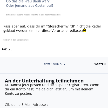
Ob das die Frau Bauli war?
Oder jemand aus Gostanbul?
bin nächste Woche wieder zwei Mal in der Roonstraße:smile:
Pass aber auf, dass dir im "Glosschermvirdl" nicht die Räder
geklaut werden (immer diese Vorurteile:redface:)
und ich in den Bergen:smile:
Zitat
L
SEITE 1 VON 3
WEITER
An der Unterhaltung teilnehmen
Du kannst jetzt posten und dich später registrieren. Wenn
du ein Konto hast,
melde dich jetzt an
, um mit deinem
Konto zu posten.