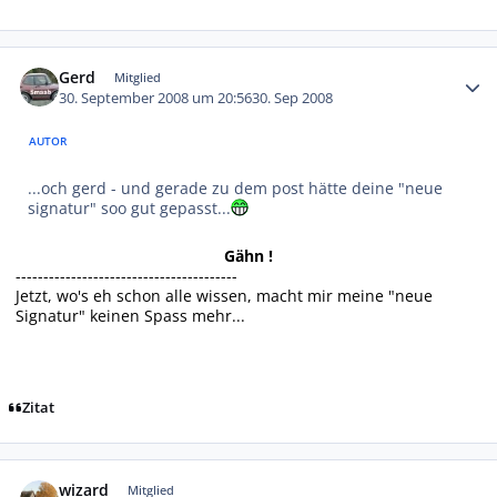
Autor-Statistiken
Gerd
Mitglied
30. September 2008 um 20:56
30. Sep 2008
AUTOR
...och gerd - und gerade zu dem post hätte deine "neue
signatur" soo gut gepasst...
Gähn !
----------------------------------------
Jetzt, wo's eh schon alle wissen, macht mir meine "neue
Signatur" keinen Spass mehr...
Zitat
Autor-Statistiken
wizard
Mitglied