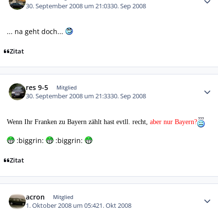
30. September 2008 um 21:03
30. Sep 2008
... na geht doch...
Zitat
Autor-Statistiken
res 9-5
Mitglied
30. September 2008 um 21:33
30. Sep 2008
Wenn Ihr Franken zu Bayern zählt hast evtll. recht,
aber nur Bayern?
:biggrin:
:biggrin:
Zitat
Autor-Statistiken
acron
Mitglied
1. Oktober 2008 um 05:42
1. Okt 2008