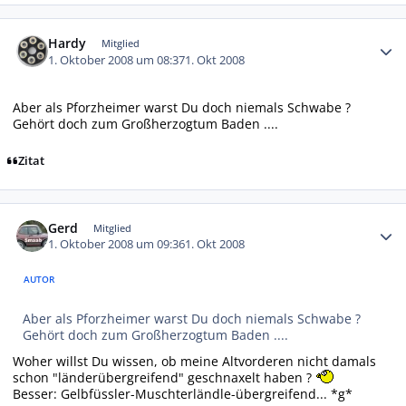
Autor-Statistiken
Hardy
Mitglied
1. Oktober 2008 um 08:37
1. Okt 2008
Aber als Pforzheimer warst Du doch niemals Schwabe ?
Gehört doch zum Großherzogtum Baden ....
Zitat
Autor-Statistiken
Gerd
Mitglied
1. Oktober 2008 um 09:36
1. Okt 2008
AUTOR
Aber als Pforzheimer warst Du doch niemals Schwabe ?
Gehört doch zum Großherzogtum Baden ....
Woher willst Du wissen, ob meine Altvorderen nicht damals
schon "länderübergreifend" geschnaxelt haben ?
Besser: Gelbfüssler-Muschterländle-übergreifend... *g*