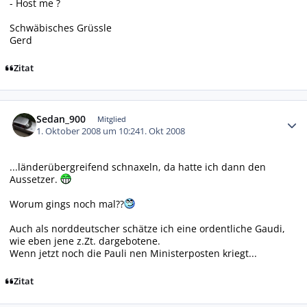
- Host me ?
Schwäbisches Grüssle
Gerd
Zitat
Autor-Statistiken
Sedan_900
Mitglied
1. Oktober 2008 um 10:24
1. Okt 2008
...länderübergreifend schnaxeln, da hatte ich dann den
Aussetzer.
Worum gings noch mal??
Auch als norddeutscher schätze ich eine ordentliche Gaudi,
wie eben jene z.Zt. dargebotene.
Wenn jetzt noch die Pauli nen Ministerposten kriegt...
Zitat