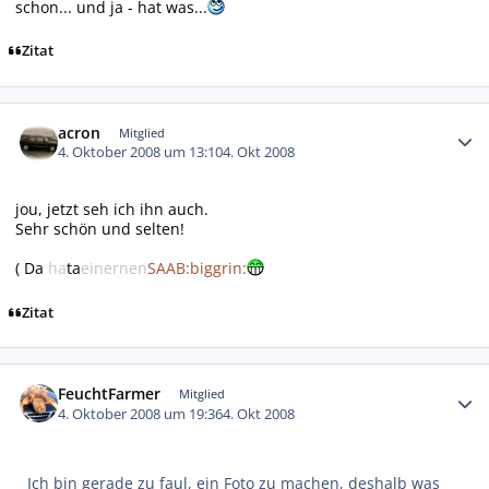
schon... und ja - hat was...
Zitat
Autor-Statistiken
acron
Mitglied
4. Oktober 2008 um 13:10
4. Okt 2008
jou, jetzt seh ich ihn auch.
Sehr schön und selten!
( Da
ha
ta
einernen
SAAB:biggrin:
Zitat
Autor-Statistiken
FeuchtFarmer
Mitglied
4. Oktober 2008 um 19:36
4. Okt 2008
Ich bin gerade zu faul, ein Foto zu machen, deshalb was