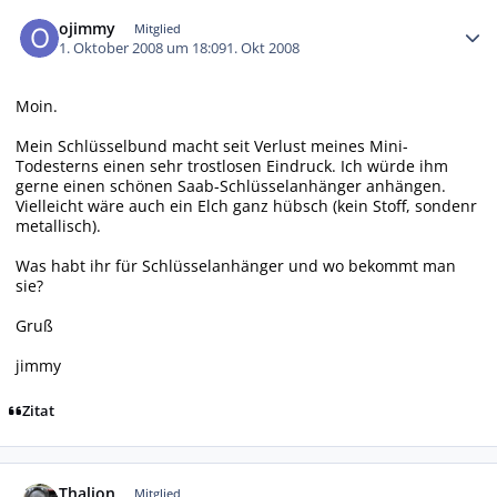
Autor-Statistiken
ojimmy
Mitglied
1. Oktober 2008 um 18:09
1. Okt 2008
Moin.
Mein Schlüsselbund macht seit Verlust meines Mini-
Todesterns einen sehr trostlosen Eindruck. Ich würde ihm
gerne einen schönen Saab-Schlüsselanhänger anhängen.
Vielleicht wäre auch ein Elch ganz hübsch (kein Stoff, sondenr
metallisch).
Was habt ihr für Schlüsselanhänger und wo bekommt man
sie?
Gruß
jimmy
Zitat
Autor-Statistiken
Thalion
Mitglied