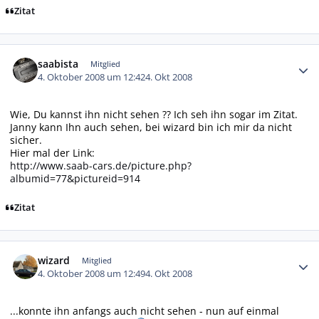
Zitat
Autor-Statistiken
saabista
Mitglied
4. Oktober 2008 um 12:42
4. Okt 2008
Wie, Du kannst ihn nicht sehen ?? Ich seh ihn sogar im Zitat.
Janny kann Ihn auch sehen, bei wizard bin ich mir da nicht
sicher.
Hier mal der Link:
http://www.saab-cars.de/picture.php?
albumid=77&pictureid=914
Zitat
Autor-Statistiken
wizard
Mitglied
4. Oktober 2008 um 12:49
4. Okt 2008
...konnte ihn anfangs auch nicht sehen - nun auf einmal