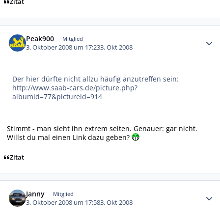
Zitat
Autor-Statistiken
Peak900
Mitglied
3. Oktober 2008 um 17:23
3. Okt 2008
Der hier dürfte nicht allzu häufig anzutreffen sein:
http://www.saab-cars.de/picture.php?
albumid=77&pictureid=914
Stimmt - man sieht ihn extrem selten. Genauer: gar nicht.
Willst du mal einen Link dazu geben?
Zitat
Autor-Statistiken
Janny
Mitglied
3. Oktober 2008 um 17:58
3. Okt 2008