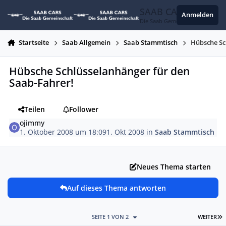
Zum Inhalt springen
SAAB CARS
Anmelden
Die Saab Gemeinschaft
Startseite
Saab Allgemein
Saab Stammtisch
Hübsche Sc
Hübsche Schlüsselanhänger für den
Saab-Fahrer!
Teilen
Follower
ojimmy
1. Oktober 2008 um 18:09
1. Okt 2008
in
Saab Stammtisch
Neues Thema starten
Auf dieses Thema antworten
L
SEITE 1 VON 2
WEITER