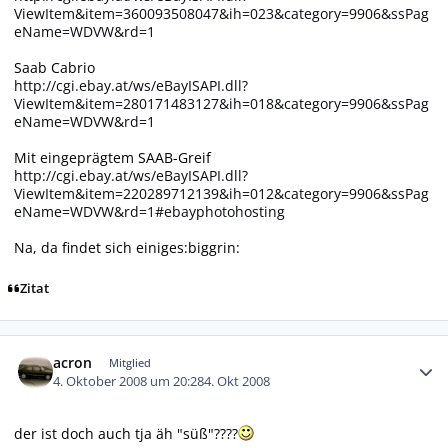
ViewItem&item=360093508047&ih=023&category=9906&ssPag
eName=WDVW&rd=1
Saab Cabrio
http://cgi.ebay.at/ws/eBayISAPI.dll?
ViewItem&item=280171483127&ih=018&category=9906&ssPag
eName=WDVW&rd=1
Mit eingeprägtem SAAB-Greif
http://cgi.ebay.at/ws/eBayISAPI.dll?
ViewItem&item=220289712139&ih=012&category=9906&ssPag
eName=WDVW&rd=1#ebayphotohosting
Na, da findet sich einiges:biggrin:
Zitat
Autor-Statistiken
acron
Mitglied
4. Oktober 2008 um 20:28
4. Okt 2008
der ist doch auch tja äh "süß"????