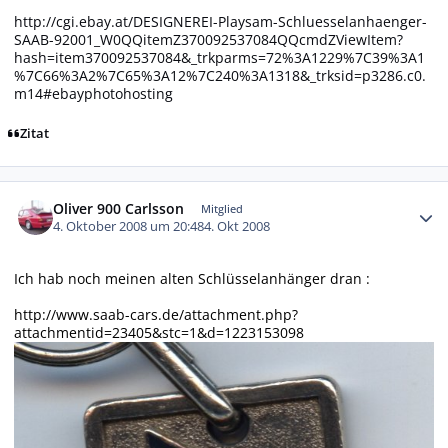
http://cgi.ebay.at/DESIGNEREI-Playsam-Schluesselanhaenger-
SAAB-92001_W0QQitemZ370092537084QQcmdZViewItem?
hash=item370092537084&_trkparms=72%3A1229%7C39%3A1
%7C66%3A2%7C65%3A12%7C240%3A1318&_trksid=p3286.c0.
m14#ebayphotohosting
Zitat
Autor-Statistiken
Oliver 900 Carlsson
Mitglied
4. Oktober 2008 um 20:48
4. Okt 2008
Ich hab noch meinen alten Schlüsselanhänger dran :
http://www.saab-cars.de/attachment.php?
attachmentid=23405&stc=1&d=1223153098