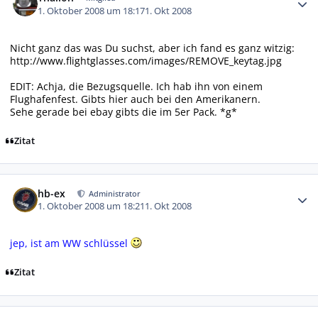
1. Oktober 2008 um 18:17
1. Okt 2008
Nicht ganz das was Du suchst, aber ich fand es ganz witzig:
http://www.flightglasses.com/images/REMOVE_keytag.jpg
EDIT: Achja, die Bezugsquelle. Ich hab ihn von einem
Flughafenfest. Gibts hier auch bei den Amerikanern.
Sehe gerade bei ebay gibts die im 5er Pack. *g*
Zitat
Autor-Statistiken
hb-ex
Administrator
1. Oktober 2008 um 18:21
1. Okt 2008
jep, ist am WW schlüssel
Zitat
Autor-Statistiken