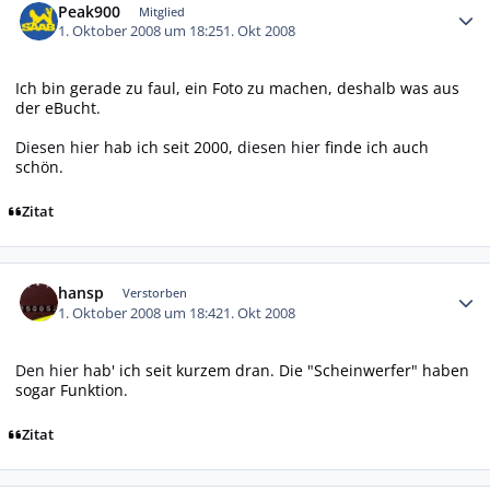
Peak900
Mitglied
1. Oktober 2008 um 18:25
1. Okt 2008
Ich bin gerade zu faul, ein Foto zu machen, deshalb was aus
der eBucht.
Diesen hier
hab ich seit 2000,
diesen hier
finde ich auch
schön.
Zitat
Autor-Statistiken
hansp
Verstorben
1. Oktober 2008 um 18:42
1. Okt 2008
Den hier
hab' ich seit kurzem dran. Die "Scheinwerfer" haben
sogar Funktion.
Zitat