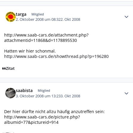
Autor-Statistiken
targa
Mitglied
2. Oktober 2008 um 08:32
2. Okt 2008
http://www.saab-cars.de/attachment.php?
attachmentid=11868&d=1178895530
Hatten wir hier schonmal.
http://www.saab-cars.de/showthread.php?p=196280
Zitat
Autor-Statistiken
saabista
Mitglied
3. Oktober 2008 um 13:23
3. Okt 2008
Der hier dürfte nicht allzu häufig anzutreffen sein:
http://www.saab-cars.de/picture.php?
albumid=77&pictureid=914