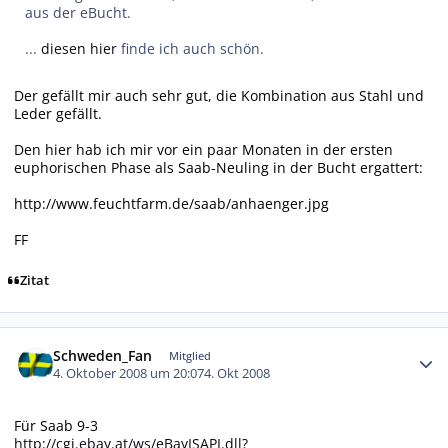
aus der eBucht.
...
diesen hier
finde ich auch schön.
Der gefällt mir auch sehr gut, die Kombination aus Stahl und
Leder gefällt.
Den hier hab ich mir vor ein paar Monaten in der ersten
euphorischen Phase als Saab-Neuling in der Bucht ergattert:
http://www.feuchtfarm.de/saab/anhaenger.jpg
FF
Zitat
Autor-Statistiken
Schweden_Fan
Mitglied
4. Oktober 2008 um 20:07
4. Okt 2008
Für Saab 9-3
http://cgi.ebay.at/ws/eBayISAPI.dll?