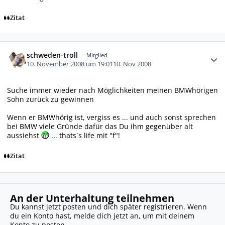
Zitat
Autor-Statistiken
schweden-troll
Mitglied
10. November 2008 um 19:01
10. Nov 2008
Suche immer wieder nach Möglichkeiten meinen BMWhörigen
Sohn zurück zu gewinnen
Wenn er BMWhörig ist, vergiss es ... und auch sonst sprechen
bei BMW viele Gründe dafür das Du ihm gegenüber alt
aussiehst
... thats`s life mit "f"!
Zitat
An der Unterhaltung teilnehmen
Du kannst jetzt posten und dich später registrieren. Wenn
du ein Konto hast,
melde dich jetzt an
, um mit deinem
Konto zu posten.