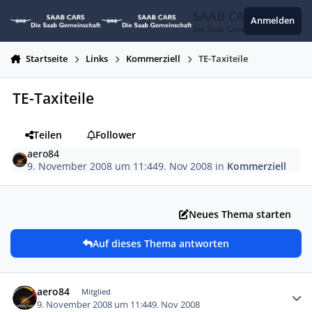
Zum Inhalt springen
SAAB CARS
Anmelden
Die Saab Gemeinschaft
Startseite
Links
Kommerziell
TE-Taxiteile
TE-Taxiteile
Teilen
Follower
aero84
9. November 2008 um 11:44
9. Nov 2008
in
Kommerziell
Neues Thema starten
Auf dieses Thema antworten
Autor-Statistiken
aero84
Mitglied
9. November 2008 um 11:44
9. Nov 2008