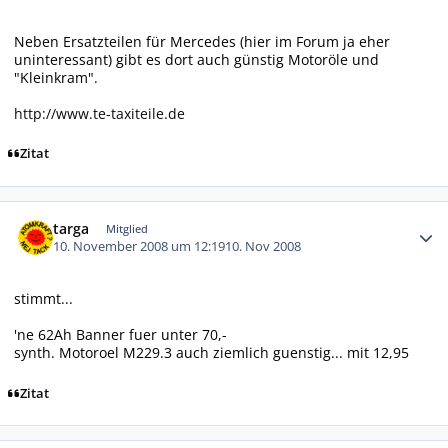
Neben Ersatzteilen für Mercedes (hier im Forum ja eher
uninteressant) gibt es dort auch günstig Motoröle und
"Kleinkram".
http://www.te-taxiteile.de
Zitat
Autor-Statistiken
targa
Mitglied
10. November 2008 um 12:19
10. Nov 2008
stimmt...
'ne 62Ah Banner fuer unter 70,-
synth. Motoroel M229.3 auch ziemlich guenstig... mit 12,95
Zitat