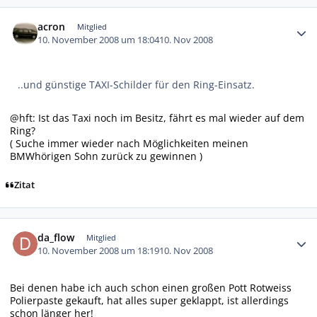
Autor-Statistiken
acron
Mitglied
10. November 2008 um 18:04
10. Nov 2008
..und günstige TAXI-Schilder für den Ring-Einsatz.
@hft: Ist das Taxi noch im Besitz, fährt es mal wieder auf dem
Ring?
( Suche immer wieder nach Möglichkeiten meinen
BMWhörigen Sohn zurück zu gewinnen )
Zitat
Autor-Statistiken
da_flow
Mitglied
10. November 2008 um 18:19
10. Nov 2008
Bei denen habe ich auch schon einen großen Pott Rotweiss
Polierpaste gekauft, hat alles super geklappt, ist allerdings
schon länger her!