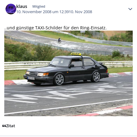
Autor-Statistiken
klaus
Mitglied
10. November 2008 um 12:39
10. Nov 2008
..und günstige TAXI-Schilder für den Ring-Einsatz.
Zitat