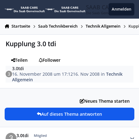
Zum Inhalt springen
SAAB CARS
Anmelden
Die Saab Gemeinschaft
Startseite
Saab Technikbereich
Technik Allgemein
Kuppl
Kupplung 3.0 tdi
Teilen
Follower
3.0tdi
16. November 2008 um 17:12
16. Nov 2008
in
Technik
Allgemein
Neues Thema starten
Auf dieses Thema antworten
Autor-Statistiken
3.0tdi
Mitglied