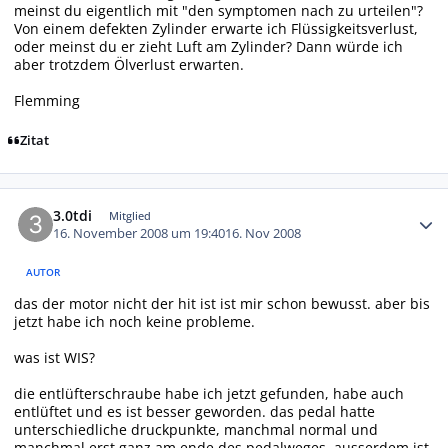
meinst du eigentlich mit "den symptomen nach zu urteilen"?
Von einem defekten Zylinder erwarte ich Flüssigkeitsverlust,
oder meinst du er zieht Luft am Zylinder? Dann würde ich
aber trotzdem Ölverlust erwarten.
Flemming
Zitat
Autor-Statistiken
3.0tdi
Mitglied
16. November 2008 um 19:40
16. Nov 2008
AUTOR
das der motor nicht der hit ist ist mir schon bewusst. aber bis
jetzt habe ich noch keine probleme.
was ist WIS?
die entlüfterschraube habe ich jetzt gefunden, habe auch
entlüftet und es ist besser geworden. das pedal hatte
unterschiedliche druckpunkte, manchmal normal und
manchmal erst ganz am ende des pedalweges. ausserdem ist