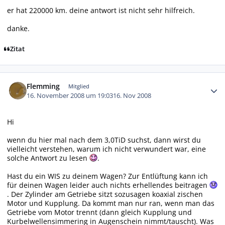
er hat 220000 km. deine antwort ist nicht sehr hilfreich.
danke.
Zitat
Autor-Statistiken
Flemming
Mitglied
16. November 2008 um 19:03
16. Nov 2008
Hi
wenn du hier mal nach dem 3,0TiD suchst, dann wirst du
vielleicht verstehen, warum ich nicht verwundert war, eine
solche Antwort zu lesen
.
Hast du ein WIS zu deinem Wagen? Zur Entlüftung kann ich
für deinen Wagen leider auch nichts erhellendes beitragen
. Der Zylinder am Getriebe sitzt sozusagen koaxial zischen
Motor und Kupplung. Da kommt man nur ran, wenn man das
Getriebe vom Motor trennt (dann gleich Kupplung und
Kurbelwellensimmering in Augenschein nimmt/tauscht). Was