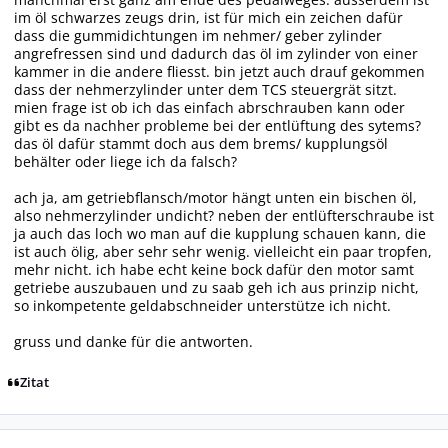
im öl schwarzes zeugs drin, ist für mich ein zeichen dafür
dass die gummidichtungen im nehmer/ geber zylinder
angrefressen sind und dadurch das öl im zylinder von einer
kammer in die andere fliesst. bin jetzt auch drauf gekommen
dass der nehmerzylinder unter dem TCS steuergrät sitzt.
mien frage ist ob ich das einfach abrschrauben kann oder
gibt es da nachher probleme bei der entlüftung des sytems?
das öl dafür stammt doch aus dem brems/ kupplungsöl
behälter oder liege ich da falsch?
ach ja, am getriebflansch/motor hängt unten ein bischen öl,
also nehmerzylinder undicht? neben der entlüfterschraube ist
ja auch das loch wo man auf die kupplung schauen kann, die
ist auch ölig, aber sehr sehr wenig. vielleicht ein paar tropfen,
mehr nicht. ich habe echt keine bock dafür den motor samt
getriebe auszubauen und zu saab geh ich aus prinzip nicht,
so inkompetente geldabschneider unterstütze ich nicht.
gruss und danke für die antworten.
Zitat
Autor-Statistiken