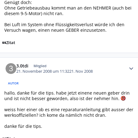
Genügt doch:
Ohne Getriebeausbau kommt man an den NEHMER (auch bei
diesem 9-5-Motor) nicht ran.
Bei Luft im System ohne Flüssigkeitsverlust würde ich den
Versuch wagen, einen neuen GEBER einzusetzen.
Zitat
Autor-Statistiken
3.0tdi
Mitglied
21. November 2008 um 11:32
21. Nov 2008
AUTOR
hallo, danke für die tips. habe jetzt einene neuen geber drin
und ist nicht besser geworden, also ist der nehmer hin.
weiss hier einer ob es eine reparaturanleitung gibt ausser der
werksoffiziellen? ich kome da nämlich nicht dran.
danke für die tips.