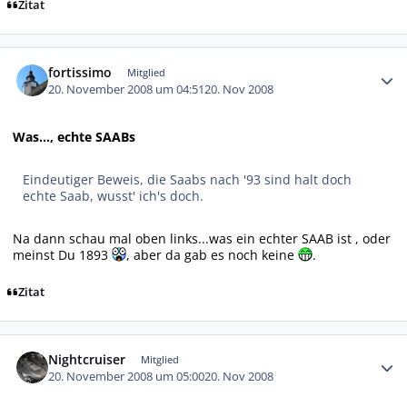
Zitat
Autor-Statistiken
fortissimo
Mitglied
20. November 2008 um 04:51
20. Nov 2008
Was..., echte SAABs
Eindeutiger Beweis, die Saabs nach '93 sind halt doch
echte Saab, wusst' ich's doch.
Na dann schau mal oben links...was ein echter SAAB ist , oder
meinst Du 1893
, aber da gab es noch keine
.
Zitat
Autor-Statistiken
Nightcruiser
Mitglied
20. November 2008 um 05:00
20. Nov 2008