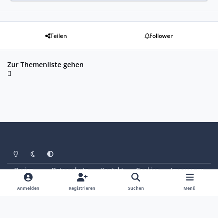
Teilen
Follower
Zur Themenliste gehen
Heller Modus
Dunkler Modus
Systemeinstellung
Design
Datenschutz
Kontakt
Cookies
Impressum
© Copyright 2025 - SAABoteure e. V.
Powered by
Invision Community
Anmelden
Registrieren
Suchen
Menü