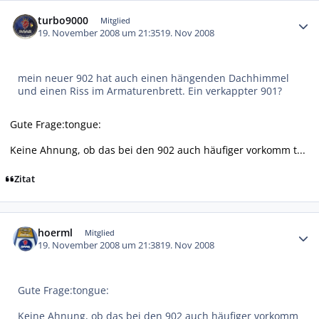
Autor-Statistiken
turbo9000
Mitglied
19. November 2008 um 21:35
19. Nov 2008
mein neuer 902 hat auch einen hängenden Dachhimmel
und einen Riss im Armaturenbrett. Ein verkappter 901?
Gute Frage:tongue:
Keine Ahnung, ob das bei den 902 auch häufiger vorkomm t...
Zitat
Autor-Statistiken
hoerml
Mitglied
19. November 2008 um 21:38
19. Nov 2008
Gute Frage:tongue:
Keine Ahnung, ob das bei den 902 auch häufiger vorkomm