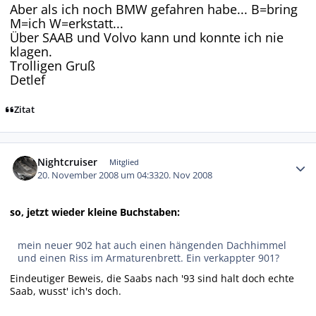
Aber als ich noch BMW gefahren habe... B=bring
M=ich W=erkstatt...
Über SAAB und Volvo kann und konnte ich nie
klagen.
Trolligen Gruß
Detlef
Zitat
Autor-Statistiken
Nightcruiser
Mitglied
20. November 2008 um 04:33
20. Nov 2008
so, jetzt wieder kleine Buchstaben:
mein neuer 902 hat auch einen hängenden Dachhimmel
und einen Riss im Armaturenbrett. Ein verkappter 901?
Eindeutiger Beweis, die Saabs nach '93 sind halt doch echte
Saab, wusst' ich's doch.