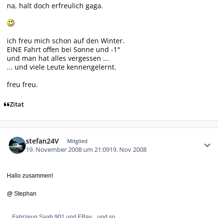
na, halt doch erfreulich gaga.
ich freu mich schon auf den Winter.
EINE Fahrt offen bei Sonne und -1°
und man hat alles vergessen ...
... und viele Leute kennengelernt.
freu freu.
Zitat
Autor-Statistiken
stefan24V
Mitglied
19. November 2008 um 21:09
19. Nov 2008
Hallo zusammen!
@ Stephan
Fahrzeug Saab 901 und EBay....und so...