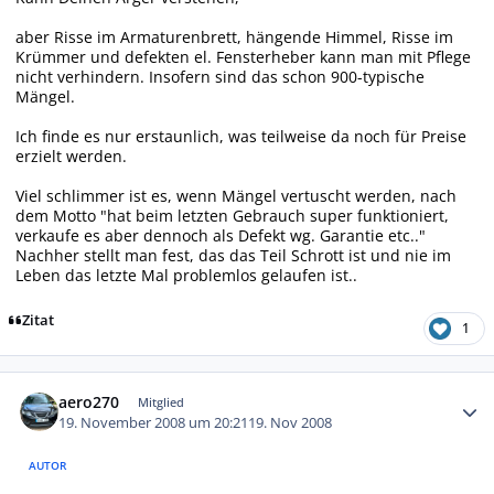
aber Risse im Armaturenbrett, hängende Himmel, Risse im
Krümmer und defekten el. Fensterheber kann man mit Pflege
nicht verhindern. Insofern sind das schon 900-typische
Mängel.
Ich finde es nur erstaunlich, was teilweise da noch für Preise
erzielt werden.
Viel schlimmer ist es, wenn Mängel vertuscht werden, nach
dem Motto "hat beim letzten Gebrauch super funktioniert,
verkaufe es aber dennoch als Defekt wg. Garantie etc.."
Nachher stellt man fest, das das Teil Schrott ist und nie im
Leben das letzte Mal problemlos gelaufen ist..
Zitat
1
Autor-Statistiken
aero270
Mitglied
19. November 2008 um 20:21
19. Nov 2008
AUTOR