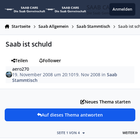
Zum Inhalt springen
SAAB CARS
Anmelden
Die Saab Gemeinschaft
Startseite
Saab Allgemein
Saab Stammtisch
Saab ist sc
Saab ist schuld
Teilen
Follower
aero270
19. November 2008 um 20:10
19. Nov 2008
in
Saab
Stammtisch
Neues Thema starten
Auf dieses Thema antworten
L
SEITE 1 VON 4
WEITER