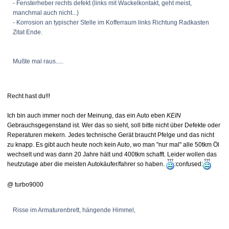
- Fensterheber rechts defekt (links mit Wackelkontakt, geht meist,
manchmal auch nicht...)
- Korrosion an typischer Stelle im Kofferraum links Richtung Radkasten
Zitat Ende.
Mußte mal raus.....
Recht hast du!!!
Ich bin auch immer noch der Meinung, das ein Auto eben
KEIN
Gebrauchsgegenstand ist. Wer das so sieht, soll bitte nicht über Defekte oder
Reperaturen mekern. Jedes technische Gerät braucht Pfelge und das nicht
zu knapp. Es gibt auch heute noch kein Auto, wo man "nur mal" alle 50tkm Öl
wechselt und was dann 20 Jahre hält und 400tkm schafft. Leider wollen das
heutzutage aber die meisten Autokäufer/fahrer so haben.
:confused:
@ turbo9000
Risse im Armaturenbrett, hängende Himmel,