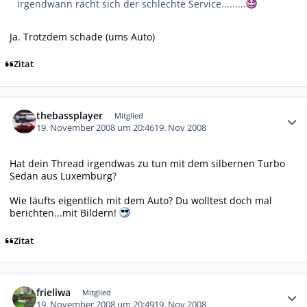
irgendwann rächt sich der schlechte Service.........
Ja. Trotzdem schade (ums Auto)
Zitat
Autor-Statistiken
thebassplayer
Mitglied
19. November 2008 um 20:46
19. Nov 2008
Hat dein Thread irgendwas zu tun mit dem silbernen Turbo
Sedan aus Luxemburg?
Wie läufts eigentlich mit dem Auto? Du wolltest doch mal
berichten...mit Bildern!
Zitat
Autor-Statistiken
frieliwa
Mitglied
19. November 2008 um 20:49
19. Nov 2008