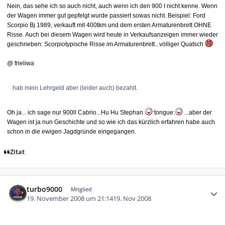
Nein, das sehe ich so auch nicht, auch wenn ich den 900 I nicht kenne. Wenn
der Wagen immer gut gepfelgt wurde passiert sowas nicht. Beispiel: Ford
Scorpio Bj 1989, verkauft mit 400tkm und dem ersten Armaturenbrett OHNE
Risse. Auch bei diesem Wagen wird heute in Verkaufsanzeigen immer wieder
geschrieben: Scorpiotypische Risse im Armaturenbrett...völliger Quatsch
@ frieliwa
hab mein Lehrgeld aber (leider auch) bezahlt.
Oh ja... ich sage nur 900ll Cabrio...Hu Hu Stephan
:tongue:
...aber der
Wagen ist ja nun Geschichte und so wie ich das kürzlich erfahren habe auch
schon in die ewigen Jagdgründe eingegangen.
Zitat
Autor-Statistiken
turbo9000
Mitglied
19. November 2008 um 21:14
19. Nov 2008