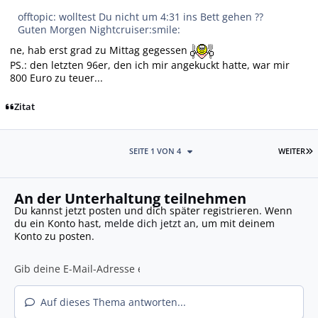
offtopic: wolltest Du nicht um 4:31 ins Bett gehen ??
Guten Morgen Nightcruiser:smile:
ne, hab erst grad zu Mittag gegessen
PS.: den letzten 96er, den ich mir angekuckt hatte, war mir
800 Euro zu teuer...
Zitat
L
SEITE 1 VON 4
WEITER
An der Unterhaltung teilnehmen
Du kannst jetzt posten und dich später registrieren. Wenn
du ein Konto hast,
melde dich jetzt an
, um mit deinem
Konto zu posten.
Auf dieses Thema antworten...