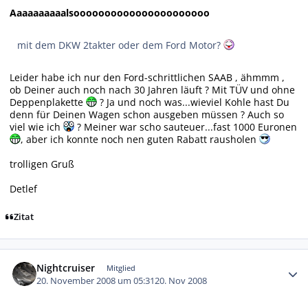
Aaaaaaaaaalsoooooooooooooooooooooo
mit dem DKW 2takter oder dem Ford Motor?
Leider habe ich nur den Ford-schrittlichen SAAB , ähmmm ,
ob Deiner auch noch nach 30 Jahren läuft ? Mit TÜV und ohne
Deppenplakette
? Ja und noch was...wieviel Kohle hast Du
denn für Deinen Wagen schon ausgeben müssen ? Auch so
viel wie ich
? Meiner war scho sauteuer...fast 1000 Euronen
, aber ich konnte noch nen guten Rabatt rausholen
trolligen Gruß
Detlef
Zitat
Autor-Statistiken
Nightcruiser
Mitglied
20. November 2008 um 05:31
20. Nov 2008