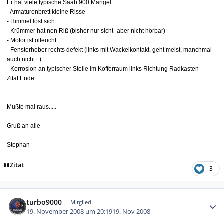
Er hat viele typische Saab 900 Mängel:
- Armaturenbrett kleine Risse
- Himmel löst sich
- Krümmer hat nen Riß (bisher nur sicht- aber nicht hörbar)
- Motor ist ölfeucht
- Fensterheber rechts defekt (links mit Wackelkontakt, geht meist, manchmal
auch nicht...)
- Korrosion an typischer Stelle im Kofferraum links Richtung Radkasten
Zitat Ende.
Mußte mal raus.....
Gruß an alle
Stephan
Zitat
3
Autor-Statistiken
turbo9000
Mitglied
19. November 2008 um 20:19
19. Nov 2008