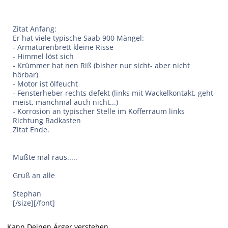
Zitat Anfang:
Er hat viele typische Saab 900 Mängel:
- Armaturenbrett kleine Risse
- Himmel löst sich
- Krümmer hat nen Riß (bisher nur sicht- aber nicht
hörbar)
- Motor ist ölfeucht
- Fensterheber rechts defekt (links mit Wackelkontakt, geht
meist, manchmal auch nicht...)
- Korrosion an typischer Stelle im Kofferraum links
Richtung Radkasten
Zitat Ende.
Mußte mal raus.....
Gruß an alle
Stephan
[/size][/font]
Kann Deinen Ärger verstehen,