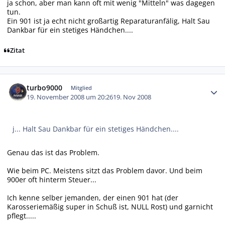
ja schon, aber man kann oft mit wenig "Mitteln" was dagegen
tun.
Ein 901 ist ja echt nicht großartig Reparaturanfälig, Halt Sau
Dankbar für ein stetiges Händchen....
Zitat
Autor-Statistiken
turbo9000
Mitglied
19. November 2008 um 20:26
19. Nov 2008
j... Halt Sau Dankbar für ein stetiges Händchen....
Genau das ist das Problem.
Wie beim PC. Meistens sitzt das Problem davor. Und beim
900er oft hinterm Steuer...
Ich kenne selber jemanden, der einen 901 hat (der
Karosseriemäßig super in Schuß ist, NULL Rost) und garnicht
pflegt.....