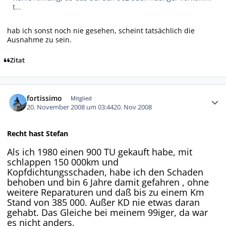
t...
hab ich sonst noch nie gesehen, scheint tatsächlich die
Ausnahme zu sein.
Zitat
Autor-Statistiken
fortissimo
Mitglied
20. November 2008 um 03:44
20. Nov 2008
Recht hast Stefan
Als ich 1980 einen 900 TU gekauft habe, mit
schlappen 150 000km und
Kopfdichtungsschaden, habe ich den Schaden
behoben und bin 6 Jahre damit gefahren , ohne
weitere Reparaturen und daß bis zu einem Km
Stand von 385 000. Außer KD nie etwas daran
gehabt. Das Gleiche bei meinem 99iger, da war
es nicht anders.