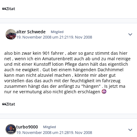
Zitat
Autor-Statistiken
alter Schwede
Mitglied
19. November 2008 um 21:21
19. Nov 2008
also bin zwar kein 901 fahrer , aber so ganz stimmt das hier
net , wenn ich ein Amaturenbrett auch ab und zu mal reinige
und mit einer Kunstoff lotion Pflege dann hält das eigentlich
auch ne ewigkeit . Gut bei einem hängenden Dachhimmel
kann man nicht alzuviel machen , könnte mir aber gut
vorstellen das das auch mit der feuchtigkeit im fahrzeug
zusammen hängt das der anfängt zu "hängen" . Is jetzt ma
nur ne vermutung also nicht gleich erschlagen
Zitat
Autor-Statistiken
turbo9000
Mitglied
19. November 2008 um 21:28
19. Nov 2008