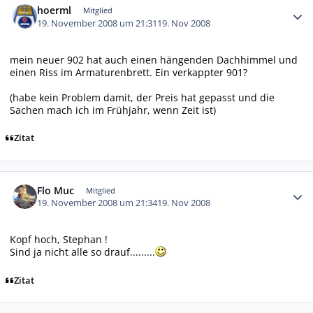
hoerml
Mitglied
19. November 2008 um 21:31
19. Nov 2008
mein neuer 902 hat auch einen hängenden Dachhimmel und
einen Riss im Armaturenbrett. Ein verkappter 901?
(habe kein Problem damit, der Preis hat gepasst und die
Sachen mach ich im Frühjahr, wenn Zeit ist)
Zitat
Autor-Statistiken
Flo Muc
Mitglied
19. November 2008 um 21:34
19. Nov 2008
Kopf hoch, Stephan !
Sind ja nicht alle so drauf.........
Zitat