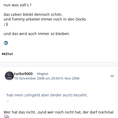
nun was soll´s ?
das Leben bleibt dennoch schön,
und Tommy arbeitet immer noch in den Docks
;)
und das wird auch immer so bleiben.
Zitat
Autor-Statistiken
turbo9000
Mitglied
19. November 2008 um 20:50
19. Nov 2008
hab mein Lehrgeld aber (leider auch) bezahlt.
..
Wer hat das nicht...(und wer noch nicht hat, der darf nochmal
)