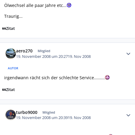
Ölwechsel alle paar Jahre etc...
Traurig...
Zitat
Autor-Statistiken
aero270
Mitglied
19. November 2008 um 20:27
19. Nov 2008
AUTOR
irgendwann rächt sich der schlechte Service.........
Zitat
Autor-Statistiken
turbo9000
Mitglied
19. November 2008 um 20:39
19. Nov 2008