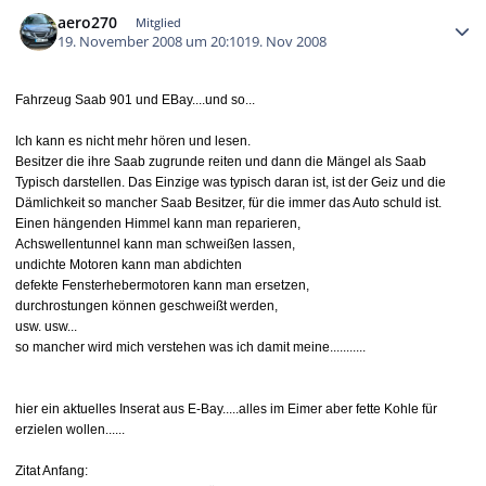
Autor-Statistiken
aero270
Mitglied
19. November 2008 um 20:10
19. Nov 2008
Fahrzeug Saab 901 und EBay....und so...
Ich kann es nicht mehr hören und lesen.
Besitzer die ihre Saab zugrunde reiten und dann die Mängel als Saab
Typisch darstellen. Das Einzige was typisch daran ist, ist der Geiz und die
Dämlichkeit so mancher Saab Besitzer, für die immer das Auto schuld ist.
Einen hängenden Himmel kann man reparieren,
Achswellentunnel kann man schweißen lassen,
undichte Motoren kann man abdichten
defekte Fensterhebermotoren kann man ersetzen,
durchrostungen können geschweißt werden,
usw. usw...
so mancher wird mich verstehen was ich damit meine...........
hier ein aktuelles Inserat aus E-Bay.....alles im Eimer aber fette Kohle für
erzielen wollen......
Zitat Anfang: