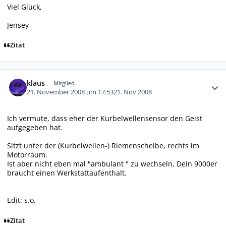
Viel Glück,
Jensey
Zitat
Autor-Statistiken
klaus
Mitglied
21. November 2008 um 17:53
21. Nov 2008
Ich vermute, dass eher der Kurbelwellensensor den Geist
aufgegeben hat.
Sitzt unter der (Kurbelwellen-) Riemenscheibe, rechts im
Motorraum.
Ist aber nicht eben mal "ambulant " zu wechseln, Dein 9000er
braucht einen Werkstattaufenthalt.
Edit: s.o.
Zitat