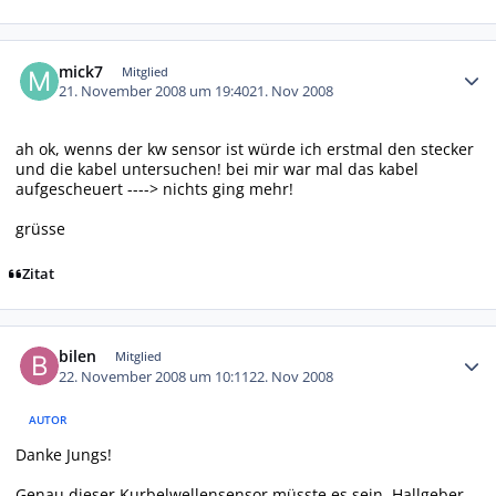
Autor-Statistiken
mick7
Mitglied
21. November 2008 um 19:40
21. Nov 2008
ah ok, wenns der kw sensor ist würde ich erstmal den stecker
und die kabel untersuchen! bei mir war mal das kabel
aufgescheuert ----> nichts ging mehr!
grüsse
Zitat
Autor-Statistiken
bilen
Mitglied
22. November 2008 um 10:11
22. Nov 2008
AUTOR
Danke Jungs!
Genau dieser Kurbelwellensensor müsste es sein, Hallgeber