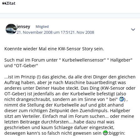
Zitat
Autor-Statistiken
jensey
Mitglied
21. November 2008 um 17:51
21. Nov 2008
Koennte wieder Mal eine KW-Sensor Story sein.
Such mal im Forum unter " Kurbelwellensensor" " Hallgeber"
und "OT-Geber"
...ist im Prinzip (!) das gleiche, da alle drei Dinger den gleichen
Auftrag haben, aber je nach Maschine bauartbedingt was
anderes unter Deiner Haube steckt. Das Ding (KW-Sensor oder
OT-Geber) ist jedenfalls an der Kurbelwelle befestigt (also
nicht drangeschraubt, sondern an im Sinne von " bei"
) ,
nimmt die Stellung der Kurbelwelle auf und gibt anhand
dieser zum richtigen Zeitpunkt den Zuendimpuls. Hallgeber
sitzt am Verteiler. Einfach mal im Forum suchen... oder meine
letzten Beitraege durchforsten....habe dazu mal was
geschrieben und kaum Schlaege dafuer eingesteckt,
deswegen kann's so falsch nicht gewesen sein
:biggrin: