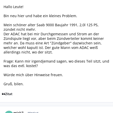
Hallo Leute!
Bin neu hier und habe ein kleines Problem.
Mein schöner alter Saab 9000 Baujahr 1991, 2,0l 125 PS,
zündet nicht mehr.
Der ADAC hat bei mir Durchgemessen und Strom an der
Zündspule liegt vor, aber beim Zündverteiler kommt keiner
mehr an. Da muss eine Art "Zündgeber" dazwischen sein,
welcher wohl kaputt ist. Der gute Mann vom ADAC weiß
allerdings nicht, wo der sitzt.
Frage: Kann mir irgendjemand sagen, wo dieses Teil sitzt, und
was das evtl. kostet?
Würde mich über Hinweise freuen.
Gruß, bilen.
Zitat
Autor-Statistiken
mick7
Mitglied