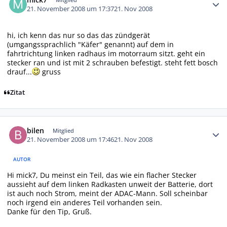
21. November 2008 um 17:37
21. Nov 2008
hi, ich kenn das nur so das das zündgerät
(umgangssprachlich "Käfer" genannt) auf dem in
fahrtrichtung linken radhaus im motorraum sitzt. geht ein
stecker ran und ist mit 2 schrauben befestigt. steht fett bosch
drauf...
gruss
Zitat
Autor-Statistiken
bilen
Mitglied
21. November 2008 um 17:46
21. Nov 2008
AUTOR
Hi mick7, Du meinst ein Teil, das wie ein flacher Stecker
aussieht auf dem linken Radkasten unweit der Batterie, dort
ist auch noch Strom, meint der ADAC-Mann. Soll scheinbar
noch irgend ein anderes Teil vorhanden sein.
Danke für den Tip, Gruß.