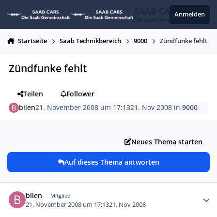
Zum Inhalt springen
SAAB CARS
Anmelden
Die Saab Gemeinschaft
Startseite
Saab Technikbereich
9000
Zündfunke fehlt
Zündfunke fehlt
Teilen
Follower
bilen
21. November 2008 um 17:13
21. Nov 2008
in
9000
Neues Thema starten
Auf dieses Thema antworten
Autor-Statistiken
bilen
Mitglied
21. November 2008 um 17:13
21. Nov 2008