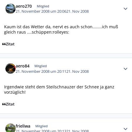
Autor-Statistiken
aero270
Mitglied
21. November 2008 um 20:06
21. Nov 2008
Kaum ist das Wetter da, nervt es auch schon........ich muß
gleich raus ....schüppen:rolleyes:
Zitat
Autor-Statistiken
aero84
Mitglied
21. November 2008 um 20:11
21. Nov 2008
Irgendwie steht dem Steilschnauzer der Schnee ja ganz
vorzüglich!
Zitat
Autor-Statistiken
frieliwa
Mitglied
21. November 2008 um 20:13
21. Nov 2008