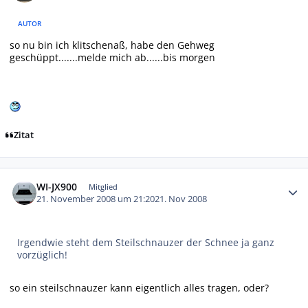
AUTOR
so nu bin ich klitschenaß, habe den Gehweg
geschüppt.......melde mich ab......bis morgen
Zitat
Autor-Statistiken
WI-JX900
Mitglied
21. November 2008 um 21:20
21. Nov 2008
Irgendwie steht dem Steilschnauzer der Schnee ja ganz
vorzüglich!
so ein steilschnauzer kann eigentlich alles tragen, oder?