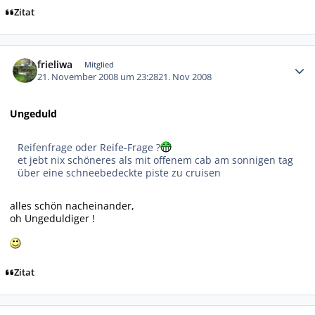
Zitat
Autor-Statistiken
frieliwa
Mitglied
21. November 2008 um 23:28
21. Nov 2008
Ungeduld
Reifenfrage oder Reife-Frage ?
et jebt nix schöneres als mit offenem cab am sonnigen tag
über eine schneebedeckte piste zu cruisen
alles schön nacheinander,
oh Ungeduldiger !
Zitat
Autor-Statistiken