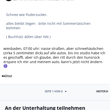
Schnee wie Puderzucker,
alles bleibt liegen - bitte nicht mit Sommerlatschen
kommen
( Buchholz 400m über NN )
wiesbaden, 07:00 uhr: nasse straßen, aber schneehäubchen
(zirka 5 zentimeter dick) auf alle autos. bis ins studio habe ich
es geschafft, aber ich glaube, den ritt durch den hunsrück
erspare ich mir und meinem auto. kann's jetzt nicht ändern.
Zitat
L
SEITE 1 VON 6
WEITER
An der Unterhaltung teilnehmen