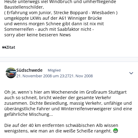
Heute unterwegs viel Windbruch und umherfliegende
Baustellenschilder,
( Erfahrung vom Junior, Strecke Boppard - Wiesbaden )
umgekippte LKWs auf der A61 Winniger Brücke
und wenns morgen Schnee gibt dann ist nix mit
Sommerreifen - auch mit Saabfaktor nicht -
sorry aber keine besseren News
Zitat
Autor-Statistiken
Südschwede
Mitglied
21. November 2008 um 23:27
21. Nov 2008
Oh je, wenn´s hier am Wochenende im Großraum Stuttgart
auch so schneit, bricht wieder der gesamte Verkehr
zusammen. Dichte Besiedlung, massig Verkehr, unfähige und
überängstliche Fahrer und Winterreifenverweigerer sind eine
gefährliche Mischung...
Die auf der 40 km entfernten schwäbischen Alb wissen
wenigstens, wie man an die weiße Scheiße rangeht.