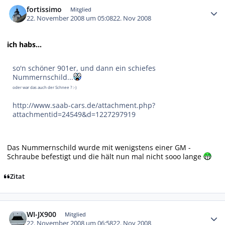
fortissimo
Mitglied
22. November 2008 um 05:08
22. Nov 2008
ich habs...
so'n schöner 901er, und dann ein schiefes
Nummernschild...
oder war das auch der Schnee ? :-)
http://www.saab-cars.de/attachment.php?
attachmentid=24549&d=1227297919
Das Nummernschild wurde mit wenigstens einer GM -
Schraube befestigt und die hält nun mal nicht sooo lange
Zitat
Autor-Statistiken
WI-JX900
Mitglied
22. November 2008 um 06:58
22. Nov 2008