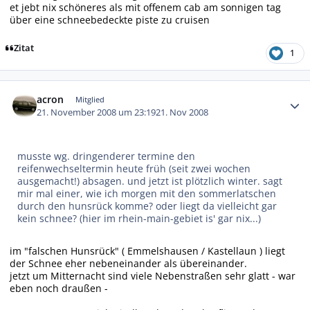
et jebt nix schöneres als mit offenem cab am sonnigen tag
über eine schneebedeckte piste zu cruisen
Zitat
1
Autor-Statistiken
acron
Mitglied
21. November 2008 um 23:19
21. Nov 2008
musste wg. dringenderer termine den
reifenwechseltermin heute früh (seit zwei wochen
ausgemacht!) absagen. und jetzt ist plötzlich winter. sagt
mir mal einer, wie ich morgen mit den sommerlatschen
durch den hunsrück komme? oder liegt da vielleicht gar
kein schnee? (hier im rhein-main-gebiet is' gar nix...)
im "falschen Hunsrück" ( Emmelshausen / Kastellaun ) liegt
der Schnee eher nebeneinander als übereinander.
jetzt um Mitternacht sind viele Nebenstraßen sehr glatt - war
eben noch draußen -