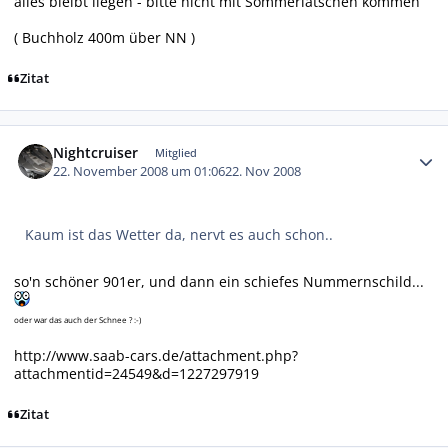
alles bleibt liegen - bitte nicht mit Sommerlatschen kommen
( Buchholz 400m über NN )
Zitat
Autor-Statistiken
Nightcruiser
Mitglied
22. November 2008 um 01:06
22. Nov 2008
Kaum ist das Wetter da, nervt es auch schon..
so'n schöner 901er, und dann ein schiefes Nummernschild...
oder war das auch der Schnee ? :-)
http://www.saab-cars.de/attachment.php?
attachmentid=24549&d=1227297919
Zitat