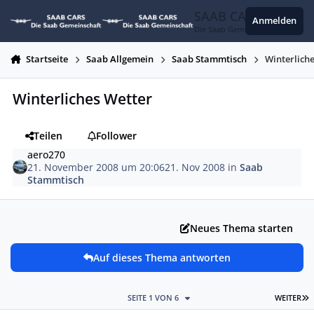
Zum Inhalt springen
SAAB CARS
Anmelden
Die Saab Gemeinschaft
Startseite
Saab Allgemein
Saab Stammtisch
Winterlich
Winterliches Wetter
Teilen
Follower
aero270
21. November 2008 um 20:06
21. Nov 2008
in
Saab
Stammtisch
Neues Thema starten
Auf dieses Thema antworten
L
SEITE 1 VON 6
WEITER