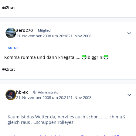
Zitat
Autor-Statistiken
aero270
Mitglied
21. November 2008 um 20:18
21. Nov 2008
AUTOR
Komma rumma und dann kriegsta......
:biggrin:
Zitat
Autor-Statistiken
hb-ex
Administrator
21. November 2008 um 20:21
21. Nov 2008
Kaum ist das Wetter da, nervt es auch schon........ich muß
gleich raus ....schüppen:rolleyes: