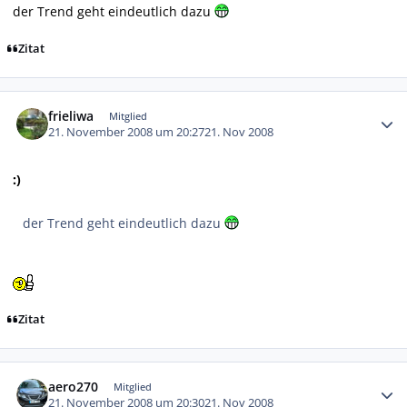
der Trend geht eindeutlich dazu
Zitat
Autor-Statistiken
frieliwa
Mitglied
21. November 2008 um 20:27
21. Nov 2008
:)
der Trend geht eindeutlich dazu
Zitat
Autor-Statistiken
aero270
Mitglied
21. November 2008 um 20:30
21. Nov 2008