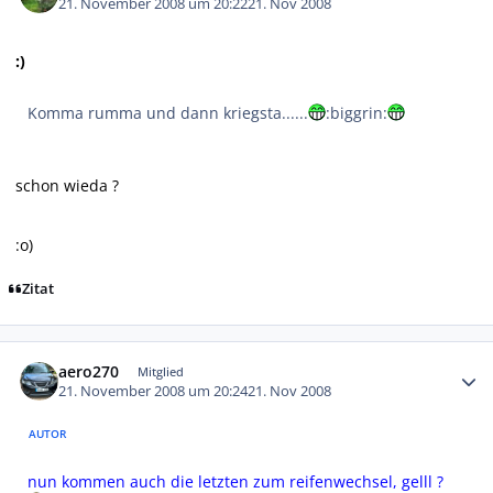
21. November 2008 um 20:22
21. Nov 2008
:)
Komma rumma und dann kriegsta......
:biggrin:
schon wieda ?
:o)
Zitat
Autor-Statistiken
aero270
Mitglied
21. November 2008 um 20:24
21. Nov 2008
AUTOR
nun kommen auch die letzten zum reifenwechsel, gelll ?