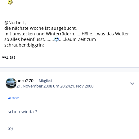
@Norbert,
die nächste Woche ist ausgebucht,
mit umstecken und Winterrädern......Hölle....was das Wetter
so alles beeinflusst........
.....kaum Zeit zum
schrauben:biggrin:
Zitat
Autor-Statistiken
aero270
Mitglied
21. November 2008 um 20:24
21. Nov 2008
AUTOR
schon wieda ?
:o)