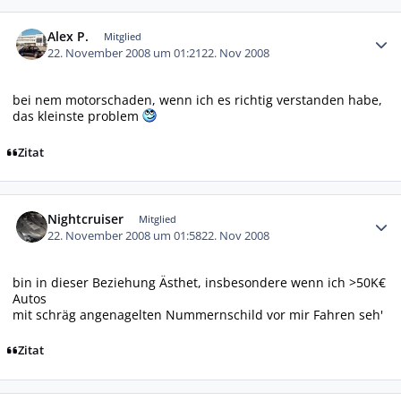
Autor-Statistiken
Alex P.
Mitglied
22. November 2008 um 01:21
22. Nov 2008
bei nem motorschaden, wenn ich es richtig verstanden habe,
das kleinste problem
Zitat
Autor-Statistiken
Nightcruiser
Mitglied
22. November 2008 um 01:58
22. Nov 2008
bin in dieser Beziehung Ästhet, insbesondere wenn ich >50K€
Autos
mit schräg angenagelten Nummernschild vor mir Fahren seh'
Zitat
Autor-Statistiken