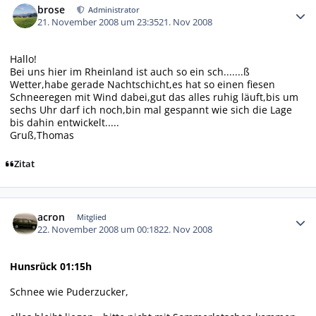
brose
Administrator
21. November 2008 um 23:35
21. Nov 2008
Hallo!
Bei uns hier im Rheinland ist auch so ein sch.......ß
Wetter,habe gerade Nachtschicht,es hat so einen fiesen
Schneeregen mit Wind dabei,gut das alles ruhig läuft,bis um
sechs Uhr darf ich noch,bin mal gespannt wie sich die Lage
bis dahin entwickelt.....
Gruß,Thomas
Zitat
Autor-Statistiken
acron
Mitglied
22. November 2008 um 00:18
22. Nov 2008
Hunsrück 01:15h
Schnee wie Puderzucker,