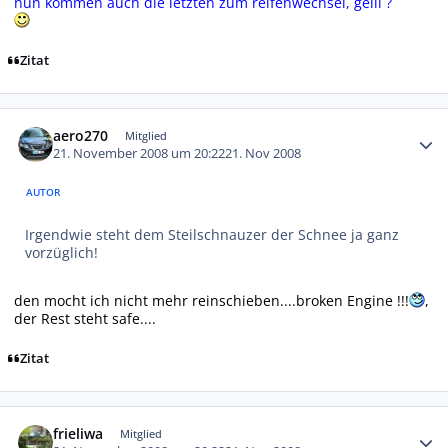
nun kommen auch die letzten zum reifenwechsel, gelll ?
Zitat
Autor-Statistiken
aero270
Mitglied
21. November 2008 um 20:22
21. Nov 2008
AUTOR
Irgendwie steht dem Steilschnauzer der Schnee ja ganz
vorzüglich!
den mocht ich nicht mehr reinschieben....broken Engine !!!
,
der Rest steht safe....
Zitat
Autor-Statistiken
frieliwa
Mitglied