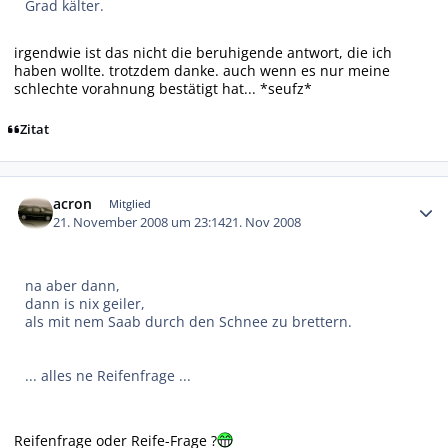
Grad kälter.
irgendwie ist das nicht die beruhigende antwort, die ich
haben wollte. trotzdem danke. auch wenn es nur meine
schlechte vorahnung bestätigt hat... *seufz*
Zitat
Autor-Statistiken
acron
Mitglied
21. November 2008 um 23:14
21. Nov 2008
na aber dann,
dann is nix geiler,
als mit nem Saab durch den Schnee zu brettern.
... alles ne Reifenfrage ...
Reifenfrage oder Reife-Frage ?