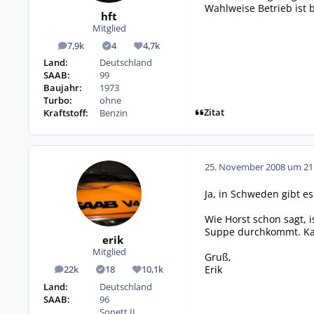
Wahlweise Betrieb ist
hft
Mitglied
7,9k
4
4,7k
Beiträge
Lösungen
Reputation
Land:
Deutschland
SAAB:
99
Baujahr:
1973
Turbo:
ohne
Zitat
Kraftstoff:
Benzin
25. November 2008 um 21
Ja, in Schweden gibt es
Wie Horst schon sagt,
Suppe durchkommt. Kann
erik
Mitglied
Gruß,
Erik
22k
18
10,1k
Beiträge
Lösungen
Reputation
Land:
Deutschland
SAAB:
96
Sonett II