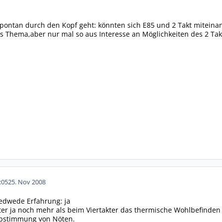
pontan durch den Kopf geht: könnten sich E85 und 2 Takt miteinan
 Thema,aber nur mal so aus Interesse an Möglichkeiten des 2 Tak
:05
25. Nov 2008
jedwede Erfahrung: ja
ter ja noch mehr als beim Viertakter das thermische Wohlbefinde
 Abstimmung von Nöten.