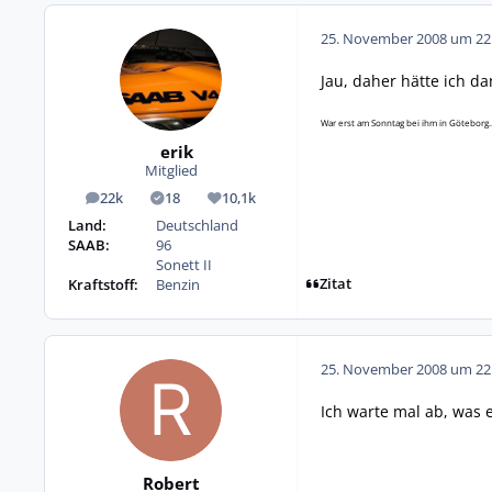
25. November 2008 um 22
Jau, daher hätte ich d
War erst am Sonntag bei ihm in Göteborg..
erik
Mitglied
22k
18
10,1k
Beiträge
Lösungen
Reputation
Land:
Deutschland
SAAB:
96
Sonett II
Zitat
Kraftstoff:
Benzin
25. November 2008 um 22
Ich warte mal ab, was 
Robert