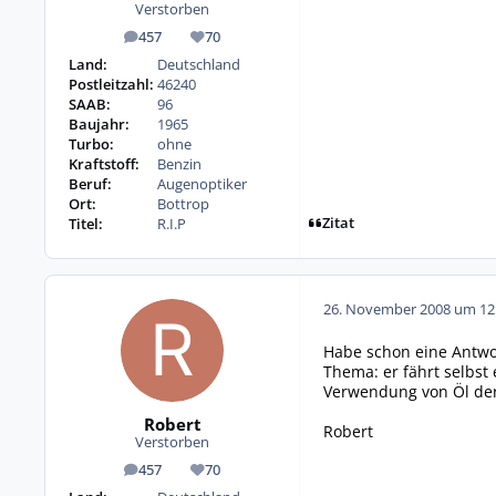
Verstorben
457
70
Beiträge
Reputation
Land:
Deutschland
Postleitzahl:
46240
SAAB:
96
Baujahr:
1965
Turbo:
ohne
Kraftstoff:
Benzin
Beruf:
Augenoptiker
Ort:
Bottrop
Zitat
Titel:
R.I.P
26. November 2008 um 12
Habe schon eine Antwor
Thema: er fährt selbst
Verwendung von Öl der 
Robert
Robert
Verstorben
457
70
Beiträge
Reputation