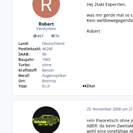
Hej 2takt Experrten,
was mir gerde mal so s
Kein weltbewegegendes
Robert
Verstorben
Robert
457
70
Beiträge
Reputation
Land:
Deutschland
Postleitzahl:
46240
SAAB:
96
Baujahr:
1965
Turbo:
ohne
Kraftstoff:
Benzin
Beruf:
Augenoptiker
Ort:
Bottrop
Zitat
Titel:
R.I.P
25. November 2008 um 21
rein theoretisch ohne 
ABER: da beim Zweitak
wohl eine sorgfältige