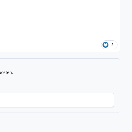
2
posten.