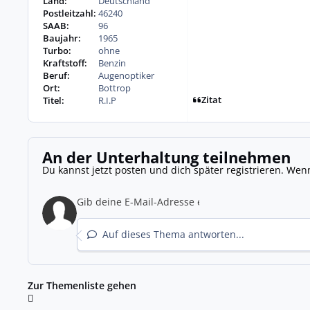
Land:
Deutschland
Postleitzahl:
46240
SAAB:
96
Baujahr:
1965
Turbo:
ohne
Kraftstoff:
Benzin
Beruf:
Augenoptiker
Ort:
Bottrop
Zitat
Titel:
R.I.P
An der Unterhaltung teilnehmen
Du kannst jetzt posten und dich später registrieren. Wen
Auf dieses Thema antworten...
Zur Themenliste gehen