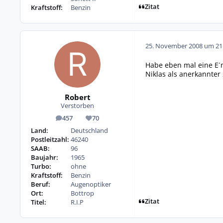
Zitat
Kraftstoff:
Benzin
25. November 2008 um 21
Habe eben mal eine E´
Niklas als anerkannter
Robert
Verstorben
457
70
Beiträge
Reputation
Land:
Deutschland
Postleitzahl:
46240
SAAB:
96
Baujahr:
1965
Turbo:
ohne
Kraftstoff:
Benzin
Beruf:
Augenoptiker
Ort:
Bottrop
Zitat
Titel:
R.I.P