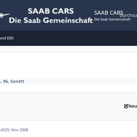
SAAB CARS
Durchs
Die Saab Gemeinschaft
und E85
, 96, Sonett
Neu
:43
25. Nov 2008