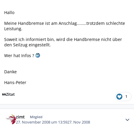
Hallo
Meine Handbremse ist am Anschlag........trotzdem schlechte
Leistung.
Soweit ich informiert bin, wird die Handbremse nicht über
den Seilzug eingestellt.
Wer hat Infos ?
Danke
Hans-Peter
Zitat
1
Autor-Statistiken
zimt
Mitglied
27. November 2008 um 13:59
27. Nov 2008