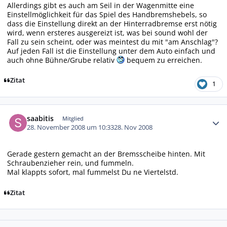
Allerdings gibt es auch am Seil in der Wagenmitte eine
Einstellmöglichkeit für das Spiel des Handbremshebels, so
dass die Einstellung direkt an der Hinterradbremse erst nötig
wird, wenn ersteres ausgereizt ist, was bei sound wohl der
Fall zu sein scheint, oder was meintest du mit "am Anschlag"?
Auf jeden Fall ist die Einstellung unter dem Auto einfach und
auch ohne Bühne/Grube relativ
bequem zu erreichen.
Zitat
1
Autor-Statistiken
saabitis
Mitglied
28. November 2008 um 10:33
28. Nov 2008
Gerade gestern gemacht an der Bremsscheibe hinten. Mit
Schraubenzieher rein, und fummeln.
Mal klappts sofort, mal fummelst Du ne Viertelstd.
Zitat