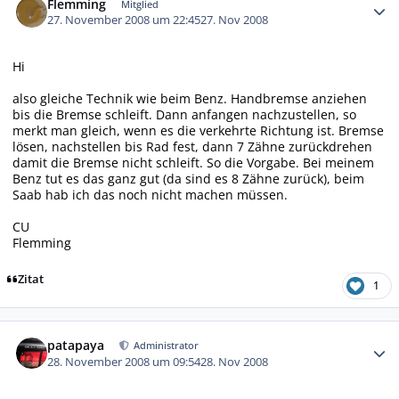
Flemming
Mitglied
27. November 2008 um 22:45
27. Nov 2008
Hi
also gleiche Technik wie beim Benz. Handbremse anziehen
bis die Bremse schleift. Dann anfangen nachzustellen, so
merkt man gleich, wenn es die verkehrte Richtung ist. Bremse
lösen, nachstellen bis Rad fest, dann 7 Zähne zurückdrehen
damit die Bremse nicht schleift. So die Vorgabe. Bei meinem
Benz tut es das ganz gut (da sind es 8 Zähne zurück), beim
Saab hab ich das noch nicht machen müssen.
CU
Flemming
Zitat
1
Autor-Statistiken
patapaya
Administrator
28. November 2008 um 09:54
28. Nov 2008