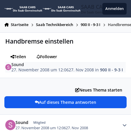
Zum Inhalt springen
SAAB CARS
Anmelden
Die Saab Gemeinschaft
Startseite
Saab Technikbereich
900 II - 9-3 I
Handbremse 
Handbremse einstellen
Teilen
Follower
Sound
27. November 2008 um 12:06
27. Nov 2008
in
900 II - 9-3 I
Neues Thema starten
Auf dieses Thema antworten
Autor-Statistiken
Sound
Mitglied
27. November 2008 um 12:06
27. Nov 2008