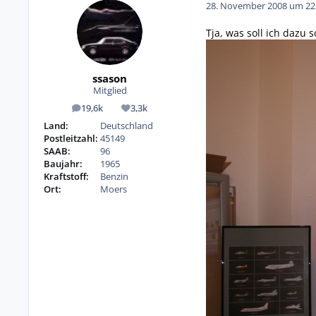
28. November 2008 um 22
Tja, was soll ich dazu s
ssason
Mitglied
19,6k
3,3k
Beiträge
Reputation
Land:
Deutschland
Postleitzahl:
45149
SAAB:
96
Baujahr:
1965
Kraftstoff:
Benzin
Ort:
Moers