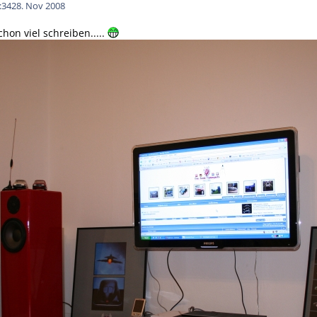
:34
28. Nov 2008
chon viel schreiben.....