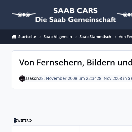
Zum Inhalt springen
Startseite
Saab Allgemein
Saab Stammtisch
Von Fer
Von Fernsehern, Bildern und 
ssason
28. November 2008 um 22:34
28. Nov 2008
in
S
LETZTE SEITE
1
2
WEITER