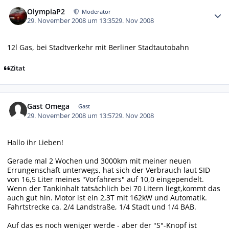
Autor-Statistiken
OlympiaP2
Moderator
29. November 2008 um 13:35
29. Nov 2008
12l Gas, bei Stadtverkehr mit Berliner Stadtautobahn
Zitat
Gast Omega
Gast
29. November 2008 um 13:57
29. Nov 2008
Hallo ihr Lieben!
Gerade mal 2 Wochen und 3000km mit meiner neuen
Errungenschaft unterwegs, hat sich der Verbrauch laut SID
von 16,5 Liter meines "Vorfahrers" auf 10,0 eingependelt.
Wenn der Tankinhalt tatsächlich bei 70 Litern liegt,kommt das
auch gut hin. Motor ist ein 2,3T mit 162kW und Automatik.
Fahrtstrecke ca. 2/4 Landstraße, 1/4 Stadt und 1/4 BAB.
Auf das es noch weniger werde - aber der "S"-Knopf ist