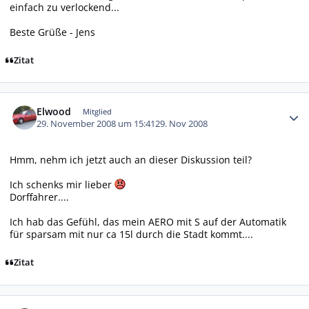
einfach zu verlockend...
Beste Grüße - Jens
Zitat
Autor-Statistiken
Elwood
Mitglied
29. November 2008 um 15:41
29. Nov 2008
Hmm, nehm ich jetzt auch an dieser Diskussion teil?
Ich schenks mir lieber
Dorffahrer....
Ich hab das Gefühl, das mein AERO mit S auf der Automatik
für sparsam mit nur ca 15l durch die Stadt kommt....
Zitat
Autor-Statistiken