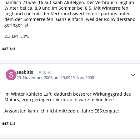
nämlich 215/55-16 auf Saab Alufelgen. Der Verbrauch liegt im
Winter bei ca. 8,9 und im Sommer bei 8,5. Mit Winterreifen
liegt auch bei mir der Verbrauchswert ceteris paribus unter
dem der Sommerreifen. Ganz einfach, weil der Rollwiderstand
geringer ist.
2,3 LPT Lim.
Zitat
Autor-Statistiken
saabitis
Mitglied
29. November 2008 um 13:09
29. Nov 2008
Im Winter kühlere Luft, dadurch besserer Wirkungsgrad des
Motors, ergo geringerer Verbrauch wäre meine Idee...
Ansonsten kann ich nicht mitreden...fahre E85:tongue:
Zitat