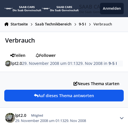
Zum Inhalt springen
SAAB CARS
Anmelden
Die Saab Gemeinschaft
Startseite
Saab Technikbereich
9-5 I
Verbrauch
Verbrauch
Teilen
Follower
lpt2.0
29. November 2008 um 01:13
29. Nov 2008
in
9-5 I
Neues Thema starten
Auf dieses Thema antworten
Autor-Statistiken
lpt2.0
Mitglied
29. November 2008 um 01:13
29. Nov 2008