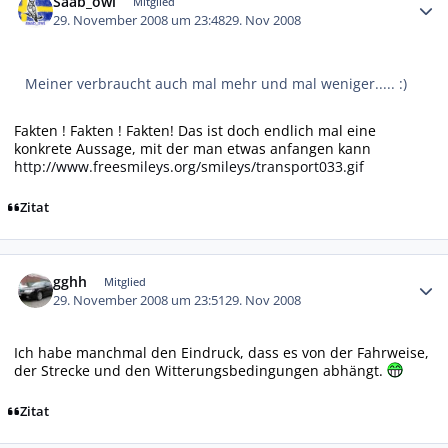
Saab_owl
Mitglied
29. November 2008 um 23:48
29. Nov 2008
Meiner verbraucht auch mal mehr und mal weniger..... :)
Fakten ! Fakten ! Fakten! Das ist doch endlich mal eine
konkrete Aussage, mit der man etwas anfangen kann
http://www.freesmileys.org/smileys/transport033.gif
Zitat
Autor-Statistiken
gghh
Mitglied
29. November 2008 um 23:51
29. Nov 2008
Ich habe manchmal den Eindruck, dass es von der Fahrweise,
der Strecke und den Witterungsbedingungen abhängt.
Zitat