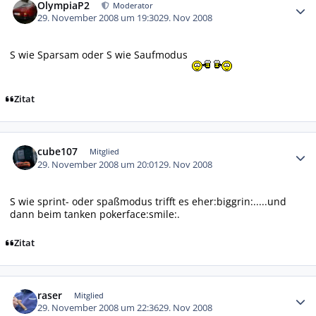
OlympiaP2
Moderator
29. November 2008 um 19:30
29. Nov 2008
S wie Sparsam oder S wie Saufmodus
Zitat
Autor-Statistiken
cube107
Mitglied
29. November 2008 um 20:01
29. Nov 2008
S wie sprint- oder spaßmodus trifft es eher:biggrin:.....und
dann beim tanken pokerface:smile:.
Zitat
Autor-Statistiken
raser
Mitglied
29. November 2008 um 22:36
29. Nov 2008