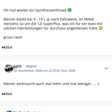
Oh mal wieder ein Spritfresserthread
Meiner bleibt bei 9 - 19 l, je nach Fahrweise. Im Mittel
meistens so um die 12l SuperPlus, was ich für ein Auto mit
solchen Fahrleistungen für durchaus angemessen halte
gruss raser
Zitat
Autor-Statistiken
gghh
Mitglied
29. November 2008 um 22:37
29. Nov 2008
Meiner verbraucht auch mal mehr und mal weniger..... :)
Zitat
Autor-Statistiken