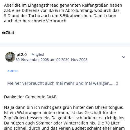
Aber die im Eingangsthread genannten Reifengrößen haben
z.B. eine Differenz von 3,5% im Abrollumfang, wodurch das
SID und der Tacho auch um 3,5% abweichen. Damit dann
auch der berechnete Verbrauch.
Zitat
Autor-Statistiken
lpt2.0
Mitglied
30. November 2008 um 09:30
30. Nov 2008
AUTOR
Meiner verbraucht auch mal mehr und mal weniger..... :)
Danke der Gemeinde SAAB.
Na Ja dann bin ich nicht ganz grün hinter den Ohren:tongue:.
Ist ein Wohnwagen hinten drann, ist das Geschäft für die
Zapfsäulen besser:eek:. Da geht das schlucken erst richtig los.
Da nützen auch Sommer oder Winterreifen nix. Die 70 Liter
sind schnell durch und das Ferien Budget scheint eher einem