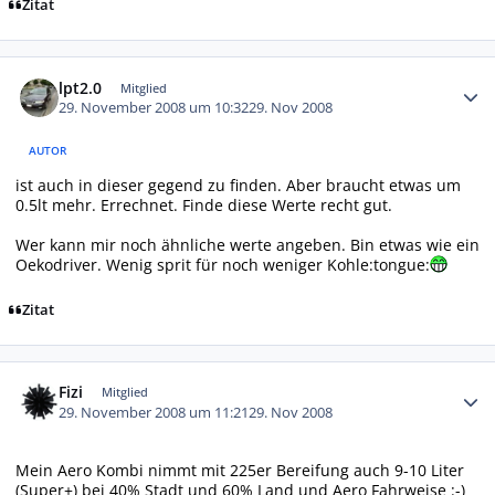
Zitat
Autor-Statistiken
lpt2.0
Mitglied
29. November 2008 um 10:32
29. Nov 2008
AUTOR
ist auch in dieser gegend zu finden. Aber braucht etwas um
0.5lt mehr. Errechnet. Finde diese Werte recht gut.
Wer kann mir noch ähnliche werte angeben. Bin etwas wie ein
Oekodriver. Wenig sprit für noch weniger Kohle:tongue:
Zitat
Autor-Statistiken
Fizi
Mitglied
29. November 2008 um 11:21
29. Nov 2008
Mein Aero Kombi nimmt mit 225er Bereifung auch 9-10 Liter
(Super+) bei 40% Stadt und 60% Land und Aero Fahrweise :-)