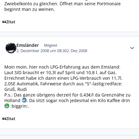
Zwiebelkonto zu gleichen. Öffnet man seine Portmonaie
beginnt man zu weinen.
Zitat
Autor-Statistiken
Emsländer
Mitglied
2. Dezember 2008 um 08:30
2. Dez 2008
Moin moin, hier noch LPG-Erfahrung aus dem Emsland:
Laut SID braucht er 10,3l auf Sprit und 10,8 l. auf Gas.
Errechnet habe ich dann einen LPG-Verbrauch von 11,7l.
2,0SE Automatik, Fahrweise durch aus "S"-lastig:redface:
Gruß, Rudi
P.s.: Das ganze übrigens derzeit für 0,43€/l da Grenznähe zu
Holland
. Da sitzt sogar noch jedesmal ein Kilo Kaffee drin
:biggrin:.
Zitat