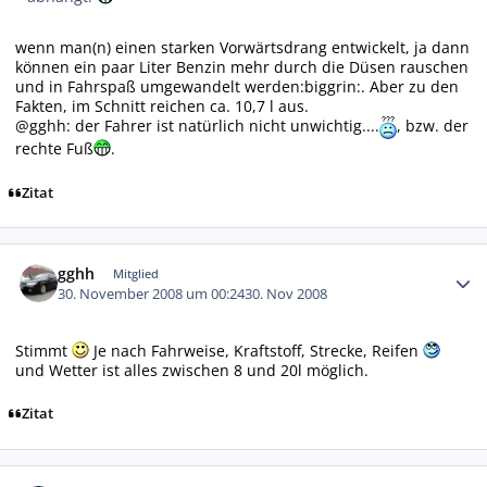
wenn man(n) einen starken Vorwärtsdrang entwickelt, ja dann
können ein paar Liter Benzin mehr durch die Düsen rauschen
und in Fahrspaß umgewandelt werden:biggrin:. Aber zu den
Fakten, im Schnitt reichen ca. 10,7 l aus.
@gghh: der Fahrer ist natürlich nicht unwichtig....
, bzw. der
rechte Fuß
.
Zitat
Autor-Statistiken
gghh
Mitglied
30. November 2008 um 00:24
30. Nov 2008
Stimmt
Je nach Fahrweise, Kraftstoff, Strecke, Reifen
und Wetter ist alles zwischen 8 und 20l möglich.
Zitat
Autor-Statistiken