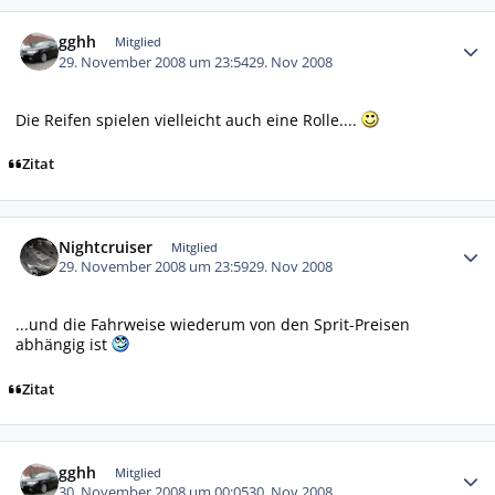
Autor-Statistiken
gghh
Mitglied
29. November 2008 um 23:54
29. Nov 2008
Die Reifen spielen vielleicht auch eine Rolle....
Zitat
Autor-Statistiken
Nightcruiser
Mitglied
29. November 2008 um 23:59
29. Nov 2008
...und die Fahrweise wiederum von den Sprit-Preisen
abhängig ist
Zitat
Autor-Statistiken
gghh
Mitglied
30. November 2008 um 00:05
30. Nov 2008