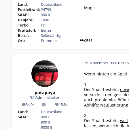
Land:
Deutschland
Magic
Postleitzahl:
24793
SAAB:
900 II
Baujahr:
1996
Turbo:
FPT
Kraftstoff:
Benzin
Beruf:
Selbständig
Zitat
Ort:
Brammer
29. November 2008 um 16
Wenn hinten ein Spalt b
1.
Der Spalt besteht,
obw
patapaya
versuchst, den geschlos
Administrator
auch problemlos öffnen
Abhilfe: Neujustierung
34,9k
1
15,8k
Beiträge
Lösungen
Reputation
Land:
Deutschland
2.
SAAB:
900 I
Der Spalt besteht,
weil
900 II
lassen, wenn sich die 
9000 II