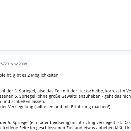
:57
29. Nov 2008
leibt, gibt es 2 Möglichkeiten:
ohl
der 5. Spriegel, also das Teil mit der Heckscheibe, korrekt im V
senen 5. Spriegel (ohne große Gewalt!) anzuheben - geht das nicht,
 und schließen lassen.
 der Verriegelung (sollte jemand mit Erfahrung machen!)
der 5. Spriegel (ein- oder beidseitig) nicht richtig verriegelt ist.
betroffene Seite im geschlossenen Zustand etwas anheben läßt. Urs