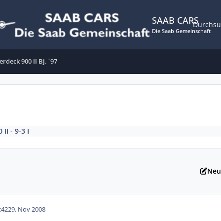
SAAB CARS
Durchs
Die Saab Gemeinschaft
rdeck 900 II Bj. ´97
 II - 9-3 I
Neu
:42
29. Nov 2008