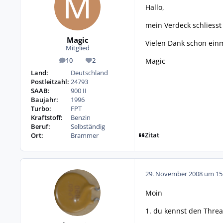
Hallo,
mein Verdeck schliesst 
Magic
Vielen Dank schon einm
Mitglied
Magic
10
2
Beiträge
Reputation
Land:
Deutschland
Postleitzahl:
24793
SAAB:
900 II
Baujahr:
1996
Turbo:
FPT
Kraftstoff:
Benzin
Beruf:
Selbständig
Zitat
Ort:
Brammer
29. November 2008 um 15
Moin
1. du kennst den Thre