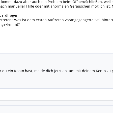
t kommt dazu aber auch ein Problem beim Öffnen/Schließen, weil 
 nach manueller Hilfe oder mit anormalen Geräuschen möglich ist.
dardfragen:
getreten? Was ist dem ersten Auftreten vorangegangen? Evtl. hint
ingeklemmt?
n du ein Konto hast,
melde dich jetzt an
, um mit deinem Konto zu 