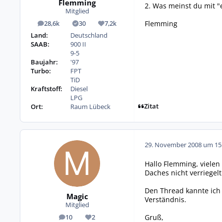
Flemming
2. Was meinst du mit "e
Mitglied
Flemming
28,6k
30
7,2k
Beiträge
Lösungen
Reputation
Land:
Deutschland
SAAB:
900 II
9-5
Baujahr:
'97
Turbo:
FPT
TiD
Kraftstoff:
Diesel
LPG
Zitat
Ort:
Raum Lübeck
29. November 2008 um 15
Hallo Flemming, vielen
Daches nicht verriegelt
Den Thread kannte ich 
Magic
Verständnis.
Mitglied
Gruß,
10
2
Beiträge
Reputation