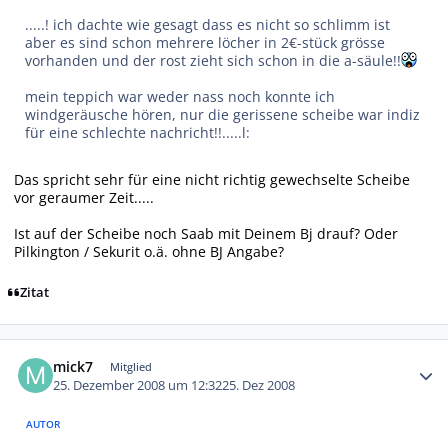
.....! ich dachte wie gesagt dass es nicht so schlimm ist
aber es sind schon mehrere löcher in 2€-stück grösse
vorhanden und der rost zieht sich schon in die a-säule!!
mein teppich war weder nass noch konnte ich
windgeräusche hören, nur die gerissene scheibe war indiz
für eine schlechte nachricht!!.....l:
Das spricht sehr für eine nicht richtig gewechselte Scheibe
vor geraumer Zeit.....
Ist auf der Scheibe noch Saab mit Deinem Bj drauf? Oder
Pilkington / Sekurit o.ä. ohne BJ Angabe?
Zitat
Autor-Statistiken
mick7
Mitglied
25. Dezember 2008 um 12:32
25. Dez 2008
AUTOR