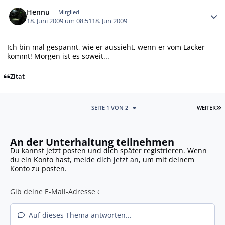
Autor-Statistiken
Hennu
Mitglied
18. Juni 2009 um 08:51
18. Jun 2009
Ich bin mal gespannt, wie er aussieht, wenn er vom Lacker
kommt! Morgen ist es soweit...
Zitat
L
SEITE 1 VON 2
WEITER
An der Unterhaltung teilnehmen
Du kannst jetzt posten und dich später registrieren. Wenn
du ein Konto hast,
melde dich jetzt an
, um mit deinem
Konto zu posten.
Auf dieses Thema antworten...