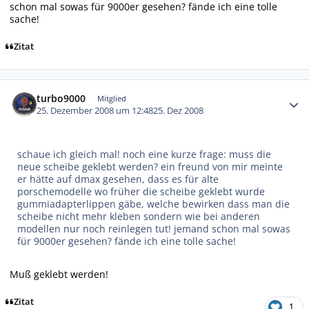
schon mal sowas für 9000er gesehen? fände ich eine tolle
sache!
Zitat
Autor-Statistiken
turbo9000
Mitglied
25. Dezember 2008 um 12:48
25. Dez 2008
schaue ich gleich mal! noch eine kurze frage: muss die
neue scheibe geklebt werden? ein freund von mir meinte
er hätte auf dmax gesehen, dass es für alte
porschemodelle wo früher die scheibe geklebt wurde
gummiadapterlippen gäbe, welche bewirken dass man die
scheibe nicht mehr kleben sondern wie bei anderen
modellen nur noch reinlegen tut! jemand schon mal sowas
für 9000er gesehen? fände ich eine tolle sache!
Muß geklebt werden!
Zitat
1