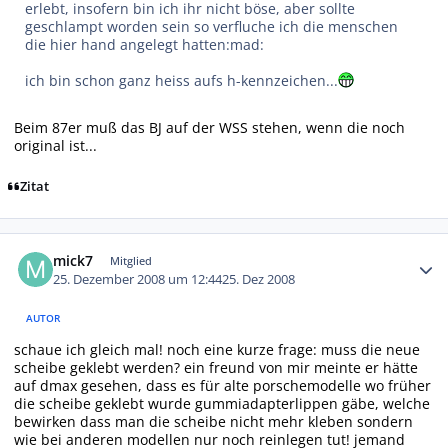
erlebt, insofern bin ich ihr nicht böse, aber sollte
geschlampt worden sein so verfluche ich die menschen
die hier hand angelegt hatten:mad:
ich bin schon ganz heiss aufs h-kennzeichen...
Beim 87er muß das BJ auf der WSS stehen, wenn die noch
original ist...
Zitat
Autor-Statistiken
mick7
Mitglied
25. Dezember 2008 um 12:44
25. Dez 2008
AUTOR
schaue ich gleich mal! noch eine kurze frage: muss die neue
scheibe geklebt werden? ein freund von mir meinte er hätte
auf dmax gesehen, dass es für alte porschemodelle wo früher
die scheibe geklebt wurde gummiadapterlippen gäbe, welche
bewirken dass man die scheibe nicht mehr kleben sondern
wie bei anderen modellen nur noch reinlegen tut! jemand