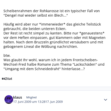
Scheibenrahmen der Rohkarosse ist ein typischer Fall von
"Dengel mal wieder selbst ein Blech..."
Häufig wird aber nur *immerwieder* das gleiche Teilstück
gebraucht, die beiden unteren Ecken.
Der Rest ist recht simpel zu kanten. Bitte nur *genauestens*
vor dem Heften einpassen, gut klammern oder mit Magneten
halten. Nach dem Bruzzeln gründlichst versäubern und mit
gebogenem Lineal die Wölbung nachrichten.
btw.
Was glaubt Ihr wohl, warum ich in jedem Frontscheiben-
Wechsel-Fred halbe Romane zum Thema "Lackschäden" und
"Umgang mit dem Schneidedraht" hinterlasse...?
Zitat
Autor-Statistiken
klaus
Mitglied
17. Juni 2009 um 13:28
17. Jun 2009