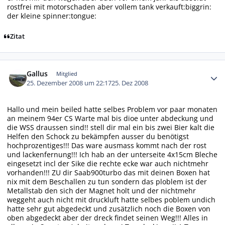
rostfrei mit motorschaden aber vollem tank verkauft:biggrin:
der kleine spinner:tongue:
Zitat
Autor-Statistiken
Gallus
Mitglied
25. Dezember 2008 um 22:17
25. Dez 2008
Hallo und mein beiled hatte selbes Problem vor paar monaten
an meinem 94er CS Warte mal bis dioe unter abdeckung und
die WSS draussen sind!! stell dir mal ein bis zwei Bier kalt die
Helfen den Schock zu bekämpfen ausser du benötigst
hochprozentiges!!! Das ware ausmass kommt nach der rost
und lackenfernung!!! Ich hab an der unterseite 4x15cm Bleche
eingesetzt incl der Sike die rechte ecke war auch nichtmehr
vorhanden!!! ZU dir Saab900turbo das mit deinen Boxen hat
nix mit dem Beschallen zu tun sondern das ploblem ist der
Metallstab den sich der Magnet holt und der nichtmehr
weggeht auch nicht mit druckluft hatte selbes poblem undich
hatte sehr gut abgedeckt und zusätzlich noch die Boxen von
oben abgedeckt aber der dreck findet seinen Weg!!! Alles in