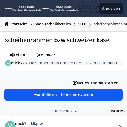
Zum Inhalt springen
SAAB CARS
Anmelden
Die Saab Gemeinschaft
Startseite
Saab Technikbereich
9000
scheibenrahmen bz
scheibenrahmen bzw schweizer käse
Teilen
Follower
mick7
25. Dezember 2008 um 12:11
25. Dez 2008
in
9000
Neues Thema starten
Auf dieses Thema antworten
L
SEITE 1 VON 2
WEITER
Autor-Statistiken
mick7
Mitglied