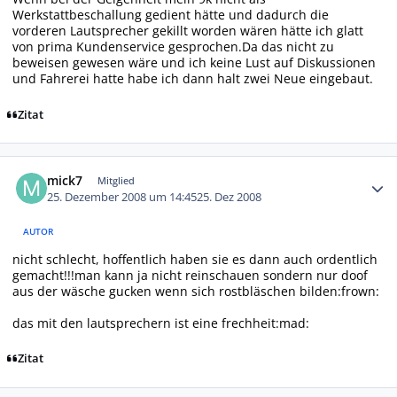
Werkstattbeschallung gedient hätte und dadurch die
vorderen Lautsprecher gekillt worden wären hätte ich glatt
von prima Kundenservice gesprochen.Da das nicht zu
beweisen gewesen wäre und ich keine Lust auf Diskussionen
und Fahrerei hatte habe ich dann halt zwei Neue eingebaut.
Zitat
Autor-Statistiken
mick7
Mitglied
25. Dezember 2008 um 14:45
25. Dez 2008
AUTOR
nicht schlecht, hoffentlich haben sie es dann auch ordentlich
gemacht!!!man kann ja nicht reinschauen sondern nur doof
aus der wäsche gucken wenn sich rostbläschen bilden:frown:
das mit den lautsprechern ist eine frechheit:mad:
Zitat