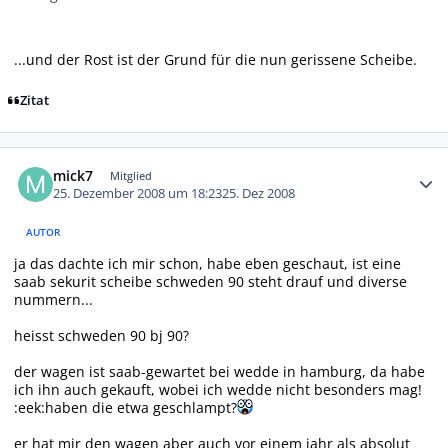
...und der Rost ist der Grund für die nun gerissene Scheibe.
Zitat
Autor-Statistiken
mick7
Mitglied
25. Dezember 2008 um 18:23
25. Dez 2008
AUTOR
ja das dachte ich mir schon, habe eben geschaut, ist eine
saab sekurit scheibe schweden 90 steht drauf und diverse
nummern...
heisst schweden 90 bj 90?
der wagen ist saab-gewartet bei wedde in hamburg, da habe
ich ihn auch gekauft, wobei ich wedde nicht besonders mag!
:eek:haben die etwa geschlampt?
er hat mir den wagen aber auch vor einem jahr als absolut