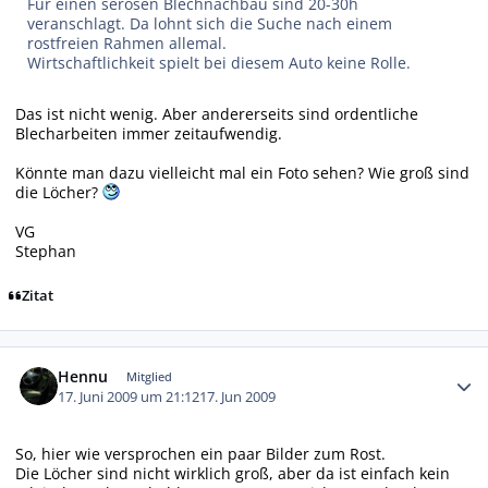
Für einen serösen Blechnachbau sind 20-30h
veranschlagt. Da lohnt sich die Suche nach einem
rostfreien Rahmen allemal.
Wirtschaftlichkeit spielt bei diesem Auto keine Rolle.
Das ist nicht wenig. Aber andererseits sind ordentliche
Blecharbeiten immer zeitaufwendig.
Könnte man dazu vielleicht mal ein Foto sehen? Wie groß sind
die Löcher?
VG
Stephan
Zitat
Autor-Statistiken
Hennu
Mitglied
17. Juni 2009 um 21:12
17. Jun 2009
So, hier wie versprochen ein paar Bilder zum Rost.
Die Löcher sind nicht wirklich groß, aber da ist einfach kein