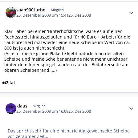
Autor-Statistiken
saab900turbo
Mitglied
25. Dezember 2008 um 15:41
25. Dez 2008
Klar - aber bei einer 'Hinterhofklitsche' wäre es auf einen
Rechtsstreit hinausgelaufen und für 40 Euro + Arbeit (für die
Lautsprecher) mal wieder eine neue Scheibe im Wert von ca.
800 ist ja auch nicht schlecht.
(Achso - meine grüne Plakette klebt natürlich an der alten
Scheibe und meine Scheibenantenne nicht mehr unichtbar
hinter dem Innenspiegel sondern auf der Beifahrerseite am
oberen Scheibenrand.....)
Zitat
Autor-Statistiken
klaus
Mitglied
25. Dezember 2008 um 16:09
25. Dez 2008
Das spricht sehr für eine nicht richtig gewechselte Scheibe
vor geraumer Zeit.....