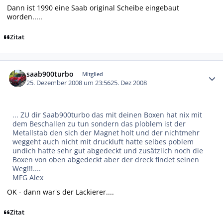
Dann ist 1990 eine Saab original Scheibe eingebaut
worden.....
Zitat
Autor-Statistiken
saab900turbo
Mitglied
25. Dezember 2008 um 23:56
25. Dez 2008
... ZU dir Saab900turbo das mit deinen Boxen hat nix mit
dem Beschallen zu tun sondern das ploblem ist der
Metallstab den sich der Magnet holt und der nichtmehr
weggeht auch nicht mit druckluft hatte selbes poblem
undich hatte sehr gut abgedeckt und zusätzlich noch die
Boxen von oben abgedeckt aber der dreck findet seinen
Weg!!!....
MFG Alex
OK - dann war's der Lackierer....
Zitat