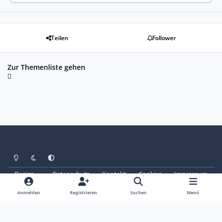
Teilen
Follower
Zur Themenliste gehen
Heller Modus
Dunkler Modus
Systemeinstellung
Design
Datenschutz
Kontakt
Cookies
Impressum
© Copyright 2025 - SAABoteure e. V.
Powered by
Invision Community
Anmelden
Registrieren
Suchen
Menü