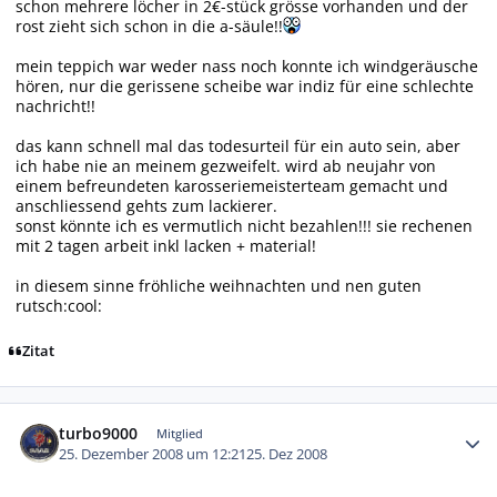
schon mehrere löcher in 2€-stück grösse vorhanden und der
rost zieht sich schon in die a-säule!!
mein teppich war weder nass noch konnte ich windgeräusche
hören, nur die gerissene scheibe war indiz für eine schlechte
nachricht!!
das kann schnell mal das todesurteil für ein auto sein, aber
ich habe nie an meinem gezweifelt. wird ab neujahr von
einem befreundeten karosseriemeisterteam gemacht und
anschliessend gehts zum lackierer.
sonst könnte ich es vermutlich nicht bezahlen!!! sie rechenen
mit 2 tagen arbeit inkl lacken + material!
in diesem sinne fröhliche weihnachten und nen guten
rutsch:cool:
Zitat
Autor-Statistiken
turbo9000
Mitglied
25. Dezember 2008 um 12:21
25. Dez 2008