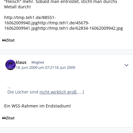
"Fleisch" mehr. Sobald man entrostet, sticht man durchs
Metall durch!
http://tmp.teh1.de/88551-
16062009940.jpg
http://tmp.teh1.de/45679-
16062009941.jpg
http://tmp.teh1.de/62834-16062009942.jpg
Zitat
Autor-Statistiken
klaus
Mitglied
18. Juni 2009 um 07:21
18. Jun 2009
...
Die Löcher sind
nicht wirklich groß
,....]
Ein WSS-Rahmen im Endstadium!
Zitat