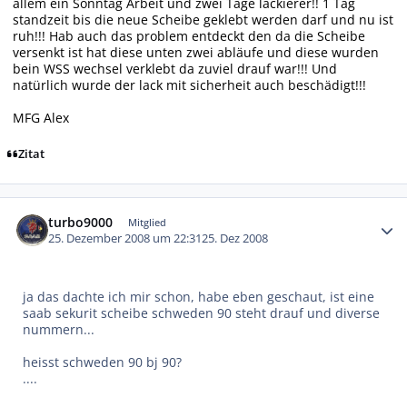
allem ein Sonntag Arbeit und zwei Tage lackierer!! 1 Tag
standzeit bis die neue Scheibe geklebt werden darf und nu ist
ruh!!! Hab auch das problem entdeckt den da die Scheibe
versenkt ist hat diese unten zwei abläufe und diese wurden
bein WSS wechsel verklebt da zuviel drauf war!!! Und
natürlich wurde der lack mit sicherheit auch beschädigt!!!
MFG Alex
Zitat
Autor-Statistiken
turbo9000
Mitglied
25. Dezember 2008 um 22:31
25. Dez 2008
ja das dachte ich mir schon, habe eben geschaut, ist eine
saab sekurit scheibe schweden 90 steht drauf und diverse
nummern...
heisst schweden 90 bj 90?
....