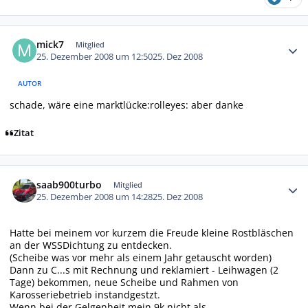
Autor-Statistiken
mick7
Mitglied
25. Dezember 2008 um 12:50
25. Dez 2008
AUTOR
schade, wäre eine marktlücke:rolleyes: aber danke
Zitat
Autor-Statistiken
saab900turbo
Mitglied
25. Dezember 2008 um 14:28
25. Dez 2008
Hatte bei meinem vor kurzem die Freude kleine Rostbläschen
an der WSSDichtung zu entdecken.
(Scheibe was vor mehr als einem Jahr getauscht worden)
Dann zu C...s mit Rechnung und reklamiert - Leihwagen (2
Tage) bekommen, neue Scheibe und Rahmen von
Karosseriebetrieb instandgestzt.
Wenn bei der Gelgenheit mein 9k nicht als