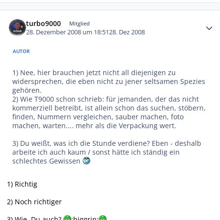
Autor-Statistiken
turbo9000
Mitglied
28. Dezember 2008 um 18:51
28. Dez 2008
AUTOR
1) Nee, hier brauchen jetzt nicht all diejenigen zu
widersprechen, die eben nicht zu jener seltsamen Spezies
gehören.
2) Wie T9000 schon schrieb: für jemanden, der das nicht
kommerziell betreibt, ist allein schon das suchen, stöbern,
finden, Nummern vergleichen, sauber machen, foto
machen, warten.... mehr als die Verpackung wert.
3) Du weißt, was ich die Stunde verdiene? Eben - deshalb
arbeite ich auch kaum / sonst hätte ich ständig ein
schlechtes Gewissen
1) Richtig
2) Noch richtiger
3) Wie, Du auch?
:biggrin: