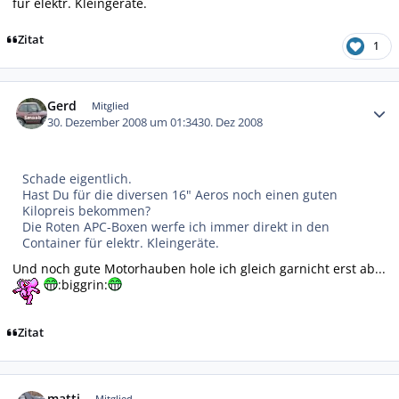
für elektr. Kleingeräte.
Zitat
1
Autor-Statistiken
Gerd
Mitglied
30. Dezember 2008 um 01:34
30. Dez 2008
Schade eigentlich.
Hast Du für die diversen 16" Aeros noch einen guten
Kilopreis bekommen?
Die Roten APC-Boxen werfe ich immer direkt in den
Container für elektr. Kleingeräte.
Und noch gute Motorhauben hole ich gleich garnicht erst ab...
:biggrin:
Zitat
Autor-Statistiken
matti
Mitglied