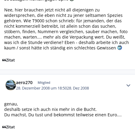
Nee, hier brauchen jetzt nicht all diejenigen zu
widersprechen, die eben nicht zu jener seltsamen Spezies
gehören. Wie T9000 schon schrieb: für jemanden, der das
nicht kommerziell betreibt, ist allein schon das suchen,
stöbern, finden, Nummern vergleichen, sauber machen, foto
machen, warten.... mehr als die Verpackung wert. Du weißt,
was ich die Stunde verdiene? Eben - deshalb arbeite ich auch
kaum / sonst hätte ich ständig ein schlechtes Gewissen
Zitat
Autor-Statistiken
aero270
Mitglied
28. Dezember 2008 um 18:50
28. Dez 2008
genau,
deshalb setze ich auch nix mehr in die Bucht.
Du machst, Du tust und bekommst teilweise einen Euro....
Zitat