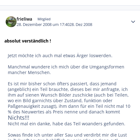
Autor-Statistiken
frieliwa
Mitglied
28. Dezember 2008 um 17:40
28. Dez 2008
absolut verständlich !
Jetzt möchte ich auch mal etwas Ärger loswerden.
Manchmal wundere ich mich über die Umgangsformen
mancher Menschen.
Es ist mir bisher schon öfters passiert, dass jemand
(angeblich) ein Teil brauchte, dieses bei mir anfragte, ich
ihm auf sienen Wunsch Bilder zuschicke (auch bei Teilen,
wo ein Bild garnichts über Zustand, funktion oder
Paßgenauigkeit zusagt), ihm dann für ein Teil nicht mal 10
% des Neuwertes als Preis nenne und danach kommt
Nichts!!!
Nicht mal ein danke, habe das Teil woanders gefunden.
Sowas finde ich unter aller Sau und verdirbt mir die Lust