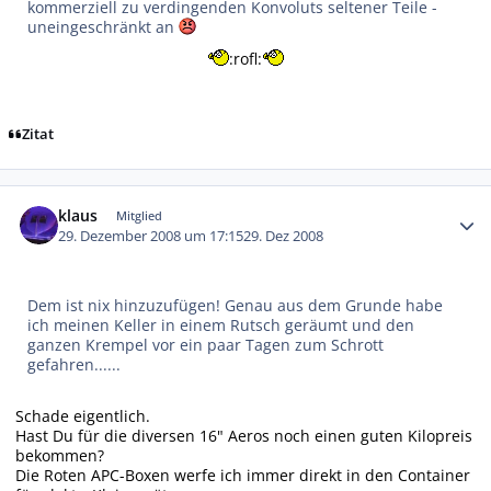
kommerziell zu verdingenden Konvoluts seltener Teile -
uneingeschränkt an
:rofl:
Zitat
Autor-Statistiken
klaus
Mitglied
29. Dezember 2008 um 17:15
29. Dez 2008
Dem ist nix hinzuzufügen! Genau aus dem Grunde habe
ich meinen Keller in einem Rutsch geräumt und den
ganzen Krempel vor ein paar Tagen zum Schrott
gefahren......
Schade eigentlich.
Hast Du für die diversen 16" Aeros noch einen guten Kilopreis
bekommen?
Die Roten APC-Boxen werfe ich immer direkt in den Container