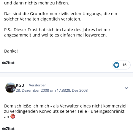
und dann nichts mehr zu hören.
Das sind die Grundformen zivilisierten Umgangs, die ein
solcher Verhalten eigentlich verbieten.
P.S.: Dieser Frust hat sich im Laufe des Jahres bei mir
angesammelt und wollte es einfach mal loswerden.
Danke!
Zitat
16
Autor-Statistiken
KGB
Verstorben
28. Dezember 2008 um 17:33
28. Dez 2008
Dem schließe ich mich - als Verwalter eines nicht kommerziell
zu verdingenden Konvoluts seltener Teile - uneingeschränkt
an
Zitat