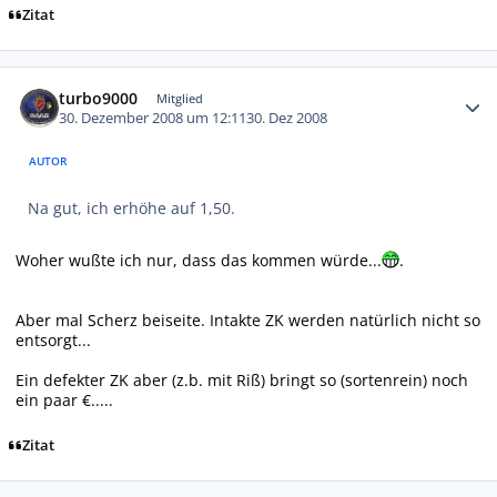
Zitat
Autor-Statistiken
turbo9000
Mitglied
30. Dezember 2008 um 12:11
30. Dez 2008
AUTOR
Na gut, ich erhöhe auf 1,50.
Woher wußte ich nur, dass das kommen würde...
.
Aber mal Scherz beiseite. Intakte ZK werden natürlich nicht so
entsorgt...
Ein defekter ZK aber (z.b. mit Riß) bringt so (sortenrein) noch
ein paar €.....
Zitat