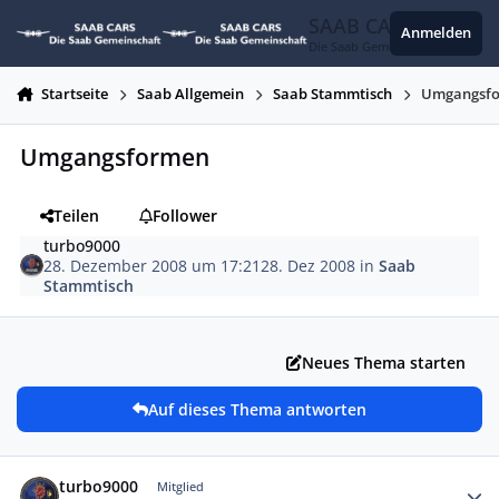
Zum Inhalt springen
SAAB CARS
Anmelden
Die Saab Gemeinschaft
Startseite
Saab Allgemein
Saab Stammtisch
Umgangsf
Umgangsformen
Teilen
Follower
turbo9000
28. Dezember 2008 um 17:21
28. Dez 2008
in
Saab
Stammtisch
Neues Thema starten
Auf dieses Thema antworten
Autor-Statistiken
turbo9000
Mitglied