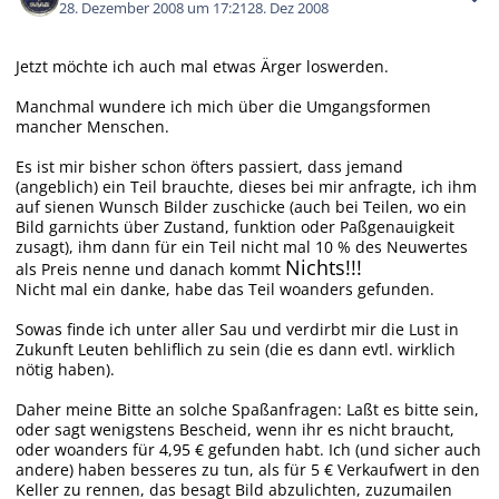
28. Dezember 2008 um 17:21
28. Dez 2008
Jetzt möchte ich auch mal etwas Ärger loswerden.
Manchmal wundere ich mich über die Umgangsformen
mancher Menschen.
Es ist mir bisher schon öfters passiert, dass jemand
(angeblich) ein Teil brauchte, dieses bei mir anfragte, ich ihm
auf sienen Wunsch Bilder zuschicke (auch bei Teilen, wo ein
Bild garnichts über Zustand, funktion oder Paßgenauigkeit
zusagt), ihm dann für ein Teil nicht mal 10 % des Neuwertes
Nichts!!!
als Preis nenne und danach kommt
Nicht mal ein danke, habe das Teil woanders gefunden.
Sowas finde ich unter aller Sau und verdirbt mir die Lust in
Zukunft Leuten behliflich zu sein (die es dann evtl. wirklich
nötig haben).
Daher meine Bitte an solche Spaßanfragen: Laßt es bitte sein,
oder sagt wenigstens Bescheid, wenn ihr es nicht braucht,
oder woanders für 4,95 € gefunden habt. Ich (und sicher auch
andere) haben besseres zu tun, als für 5 € Verkaufwert in den
Keller zu rennen, das besagt Bild abzulichten, zuzumailen