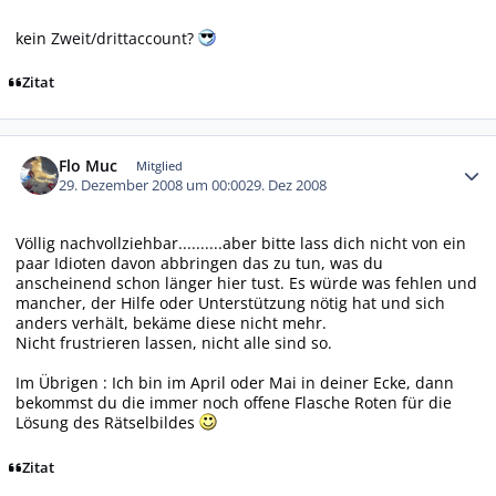
kein
Zweit/drittaccount
?
Zitat
Autor-Statistiken
Flo Muc
Mitglied
29. Dezember 2008 um 00:00
29. Dez 2008
Völlig nachvollziehbar..........aber bitte lass dich nicht von ein
paar Idioten davon abbringen das zu tun, was du
anscheinend schon länger hier tust. Es würde was fehlen und
mancher, der Hilfe oder Unterstützung nötig hat und sich
anders verhält, bekäme diese nicht mehr.
Nicht frustrieren lassen, nicht alle sind so.
Im Übrigen : Ich bin im April oder Mai in deiner Ecke, dann
bekommst du die immer noch offene Flasche Roten für die
Lösung des Rätselbildes
Zitat