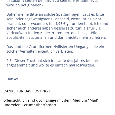
in Zukunft Leuten behliflich zu sein (die es dann evtl.
wirklich nötig haben).
Daher meine Bitte an solche Spaßanfragen: Laßt es bitte
sein, oder sagt wenigstens Bescheid, wenn ihr es nicht
braucht, oder woanders für 4,95 € gefunden habt. Ich (und
sicher auch andere) haben besseres zu tun, als für 5 €
Verkaufwert in den Keller zu rennen, das besagt Bild
abzulichten, zuzumailen und dann nichts mehr zu hören.
Das sind die Grundformen zivilisierten Umgangs, die ein
solcher Verhalten eigentlich verbieten.
P.S.: Dieser Frust hat sich im Laufe des Jahres bei mir
angesammelt und wollte es einfach mal loswerden.
Danke!
DANKE FÜR DAS POSTING !
offensichtlich sind doch Einige mit dem Medium "Mail"
und/oder "Forum" überfordert
.