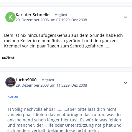
Autor-Statistiken
Karl der Schnelle
Mitglied
29. Dezember 2008 um 07:19
29. Dez 2008
Dem ist nix hinzuzufügen! Genau aus dem Grunde habe ich
meinen Keller in einem Rutsch geräumt und den ganzen
Krempel vor ein paar Tagen zum Schrott gefahren......
Zitat
Autor-Statistiken
turbo9000
Mitglied
29. Dezember 2008 um 11:52
29. Dez 2008
AUTOR
1) Völlig nachvollziehbar..........aber bitte lass dich nicht
von ein paar Idioten davon abbringen das zu tun, was du
anscheinend schon länger hier tust. Es würde was fehlen
und mancher, der Hilfe oder Unterstützung nötig hat und
sich anders verhält, bekäme diese nicht mehr.