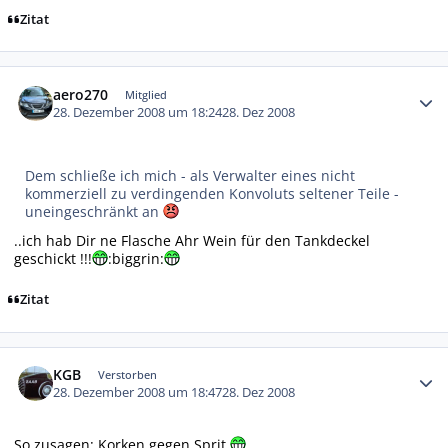
Zitat
Autor-Statistiken
aero270
Mitglied
28. Dezember 2008 um 18:24
28. Dez 2008
Dem schließe ich mich - als Verwalter eines nicht
kommerziell zu verdingenden Konvoluts seltener Teile -
uneingeschränkt an
..ich hab Dir ne Flasche Ahr Wein für den Tankdeckel
geschickt !!!
:biggrin:
Zitat
Autor-Statistiken
KGB
Verstorben
28. Dezember 2008 um 18:47
28. Dez 2008
So zusagen: Korken gegen Sprit