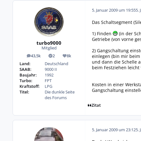
5. Januar 2009 um 19:55
5. 
Das Schaltsegment (Sile
1) Finden
(in der Sc
Getriebe (von vorne ge
turbo9000
Mitglied
2) Gangschaltung einste
einlegen (bin mir beim 
43,5k
2
8k
Beiträge
Lösungen
Reputation
und dann die Schelle a
Land:
Deutschland
beim Festziehen leicht 
SAAB:
9000 II
Baujahr:
1992
Turbo:
FPT
Kosten in einer Werksta
Kraftstoff:
LPG
Gangschaltung einstelle
Titel:
Die dunkle Seite
des Forums
Zitat
5. Januar 2009 um 23:12
5. 