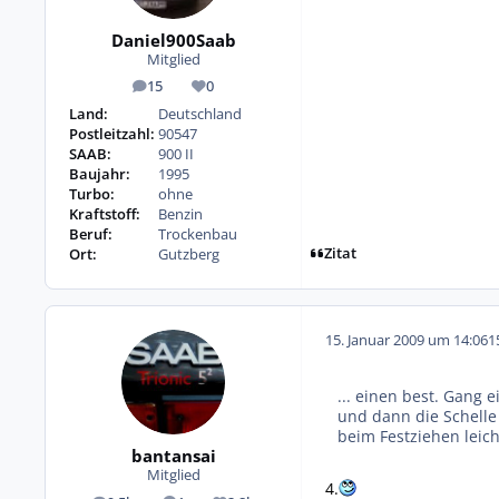
Daniel900Saab
Mitglied
15
0
Beiträge
Reputation
Land:
Deutschland
Postleitzahl:
90547
SAAB:
900 II
Baujahr:
1995
Turbo:
ohne
Kraftstoff:
Benzin
Beruf:
Trockenbau
Zitat
Ort:
Gutzberg
15. Januar 2009 um 14:06
1
... einen best. Gang e
und dann die Schelle
beim Festziehen leich
bantansai
Mitglied
4.