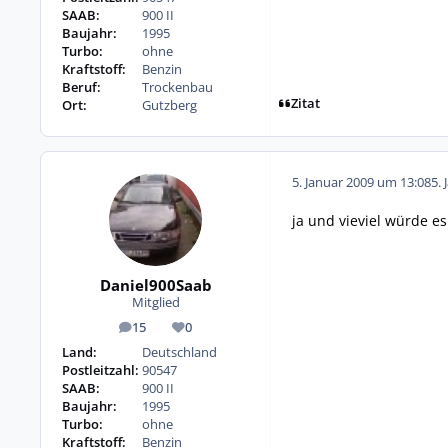
SAAB:
900 II
Baujahr:
1995
Turbo:
ohne
Kraftstoff:
Benzin
Beruf:
Trockenbau
Zitat
Ort:
Gutzberg
5. Januar 2009 um 13:08
5. 
ja und vieviel würde e
Daniel900Saab
Mitglied
15
0
Beiträge
Reputation
Land:
Deutschland
Postleitzahl:
90547
SAAB:
900 II
Baujahr:
1995
Turbo:
ohne
Kraftstoff:
Benzin