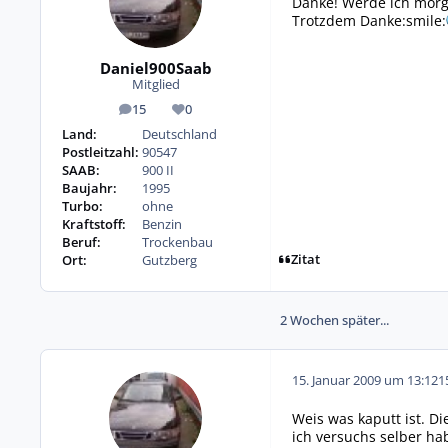
Danke! Werde ich morge
Trotzdem Danke:smile:
Daniel900Saab
Mitglied
15
0
Beiträge
Reputation
Land:
Deutschland
Postleitzahl:
90547
SAAB:
900 II
Baujahr:
1995
Turbo:
ohne
Kraftstoff:
Benzin
Beruf:
Trockenbau
Zitat
Ort:
Gutzberg
2 Wochen später...
15. Januar 2009 um 13:12
1
Weis was kaputt ist. D
ich versuchs selber h