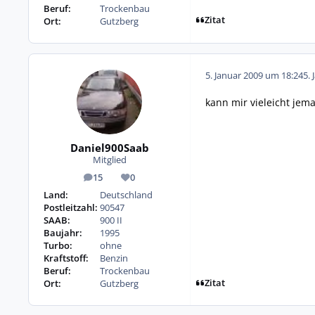
Beruf:
Trockenbau
Zitat
Ort:
Gutzberg
5. Januar 2009 um 18:24
5. 
kann mir vieleicht jem
Daniel900Saab
Mitglied
15
0
Beiträge
Reputation
Land:
Deutschland
Postleitzahl:
90547
SAAB:
900 II
Baujahr:
1995
Turbo:
ohne
Kraftstoff:
Benzin
Beruf:
Trockenbau
Zitat
Ort:
Gutzberg