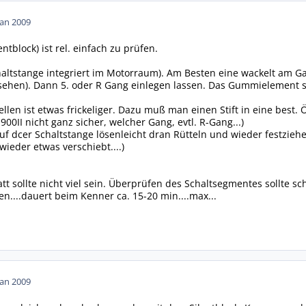
Jan 2009
ntblock) ist rel. einfach zu prüfen.
haltstange integriert im Motorraum). Am Besten eine wackelt am 
sehen). Dann 5. oder R Gang einlegen lassen. Das Gummielement sol
llen ist etwas frickeliger. Dazu muß man einen Stift in eine best.
900II nicht ganz sicher, welcher Gang, evtl. R-Gang...)
uf dcer Schaltstange lösenleicht dran Rütteln und wieder festzie
wieder etwas verschiebt....)
tt sollte nicht viel sein. Überprüfen des Schaltsegmentes sollte s
n....dauert beim Kenner ca. 15-20 min....max...
Jan 2009