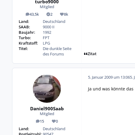
turbo9000
Mitglied
43,5k
2
8k
Beiträge
Lösungen
Reputation
Land:
Deutschland
SAAB:
9000 II
Baujahr:
1992
Turbo:
FPT
Kraftstoff:
LPG
Titel:
Die dunkle Seite
Zitat
des Forums
5. Januar 2009 um 13:06
5. 
Ja und was könnte das
Daniel900Saab
Mitglied
15
0
Beiträge
Reputation
Land:
Deutschland
Postleitzahl:
90547