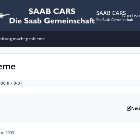
SAAB CARS
Durchs
Die Saab Gemeinschaft
altung macht probleme
leme
00 II - 9-3 I
Neu
Jan 2009