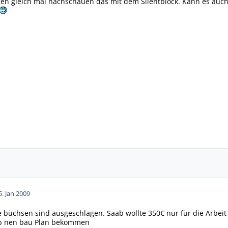
n gleich mal nachschauen das mit dem Silentblock. Kann es auch s
5. Jan 2009
ie büchsen sind ausgeschlagen. Saab wollte 350€ nur für die Arbeit
ab nen bau Plan bekommen