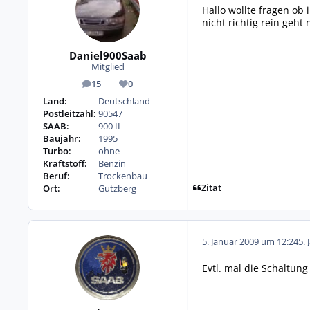
Hallo wollte fragen ob
nicht richtig rein geh
Daniel900Saab
Mitglied
15
0
Beiträge
Reputation
Land:
Deutschland
Postleitzahl:
90547
SAAB:
900 II
Baujahr:
1995
Turbo:
ohne
Kraftstoff:
Benzin
Beruf:
Trockenbau
Zitat
Ort:
Gutzberg
5. Januar 2009 um 12:24
5. 
Evtl. mal die Schaltung