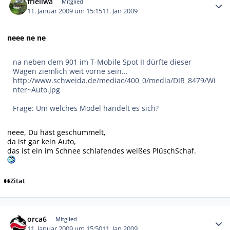
frieliwa
Mitglied
11. Januar 2009 um 15:15
11. Jan 2009
neee ne ne
na neben dem 901 im T-Mobile Spot II dürfte dieser
Wagen ziemlich weit vorne sein...
http://www.schweida.de/mediac/400_0/media/DIR_8479/Wi
nter~Auto.jpg
Frage: Um welches Model handelt es sich?
neee, Du hast geschummelt,
da ist gar kein Auto,
das ist ein im Schnee schlafendes weißes PlüschSchaf.
Zitat
Autor-Statistiken
orca6
Mitglied
11. Januar 2009 um 15:50
11. Jan 2009