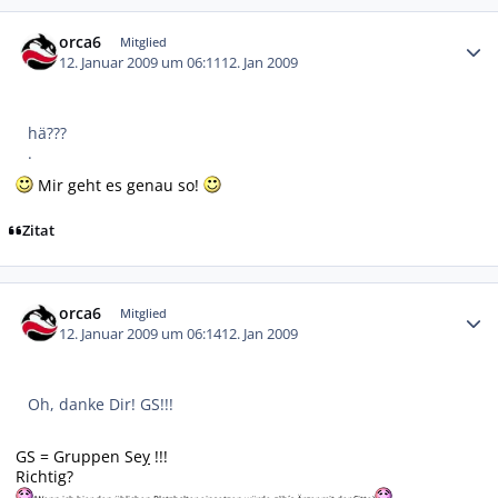
Autor-Statistiken
orca6
Mitglied
12. Januar 2009 um 06:11
12. Jan 2009
hä???
.
Mir geht es genau so!
Zitat
Autor-Statistiken
orca6
Mitglied
12. Januar 2009 um 06:14
12. Jan 2009
Oh, danke Dir! GS!!!
GS = Gruppen Se
y
!!!
Richtig?