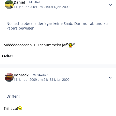
Daniel
Mitglied
11. Januar 2009 um 21:00
11. Jan 2009
Nö, isch abbe ( leider ) gar keine Saab. Darf nur ab und zu
Papa's bewegen....
Möööööööönsch, Du schummelst ja!
Zitat
Autor-Statistiken
KonradZ
Verstorben
11. Januar 2009 um 21:13
11. Jan 2009
Driften!
Trifft zu!