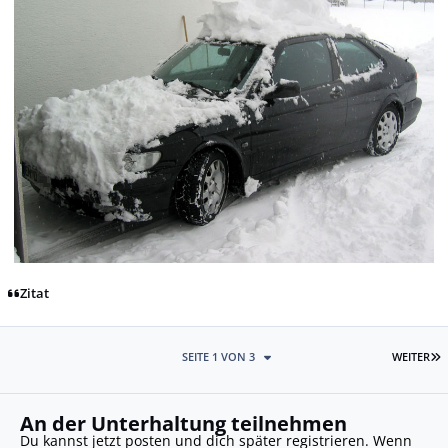
Zitat
L
SEITE 1 VON 3
WEITER
An der Unterhaltung teilnehmen
Du kannst jetzt posten und dich später registrieren. Wenn