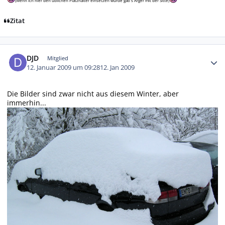
(Wenn ich hier den üblichen Platzhalter einsetzen würde gäb´s Ärger mit der Sitte)
Zitat
Autor-Statistiken
DJD
Mitglied
12. Januar 2009 um 09:28
12. Jan 2009
Die Bilder sind zwar nicht aus diesem Winter, aber
immerhin...