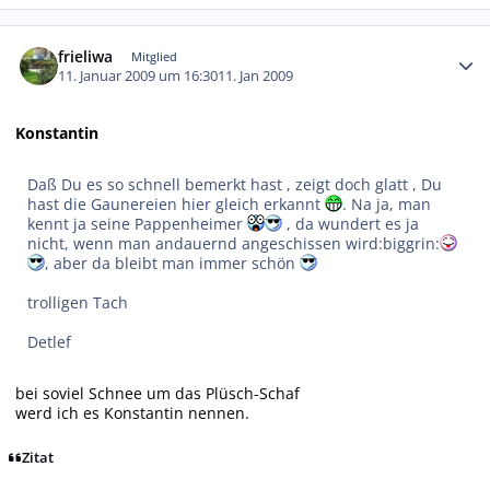
Autor-Statistiken
frieliwa
Mitglied
11. Januar 2009 um 16:30
11. Jan 2009
Konstantin
Daß Du es so schnell bemerkt hast , zeigt doch glatt , Du
hast die Gaunereien hier gleich erkannt
. Na ja, man
kennt ja seine Pappenheimer
, da wundert es ja
nicht, wenn man andauernd angeschissen wird:biggrin:
, aber da bleibt man immer schön
trolligen Tach
Detlef
bei soviel Schnee um das Plüsch-Schaf
werd ich es Konstantin nennen.
Zitat