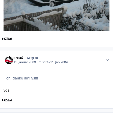
Zitat
Autor-Statistiken
orca6
Mitglied
11. Januar 2009 um 21:47
11. Jan 2009
oh, danke dir! Gs!!!
vda !
Zitat