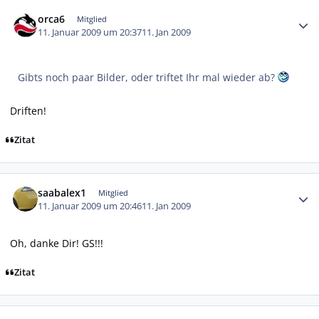
Autor-Statistiken
orca6
Mitglied
11. Januar 2009 um 20:37
11. Jan 2009
Gibts noch paar Bilder, oder triftet Ihr mal wieder ab?
Driften!
Zitat
Autor-Statistiken
saabalex1
Mitglied
11. Januar 2009 um 20:46
11. Jan 2009
Oh, danke Dir! GS!!!
Zitat
Autor-Statistiken