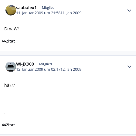
Autor-Statistiken
saabalex1
Mitglied
11. Januar 2009 um 21:58
11. Jan 2009
DmaW!
Zitat
Autor-Statistiken
WI-JX900
Mitglied
12. Januar 2009 um 02:17
12. Jan 2009
hä???
.
Zitat