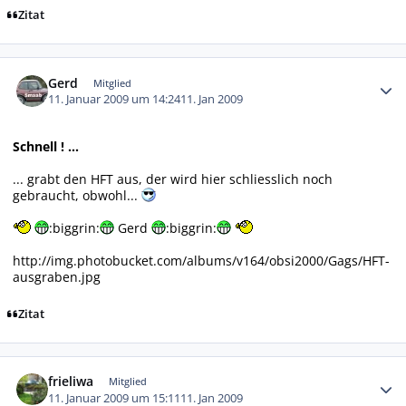
Zitat
Autor-Statistiken
Gerd
Mitglied
11. Januar 2009 um 14:24
11. Jan 2009
Schnell ! ...
... grabt den HFT aus, der wird hier schliesslich noch
gebraucht, obwohl...
:biggrin:
Gerd
:biggrin:
http://img.photobucket.com/albums/v164/obsi2000/Gags/HFT-
ausgraben.jpg
Zitat
Autor-Statistiken
frieliwa
Mitglied
11. Januar 2009 um 15:11
11. Jan 2009