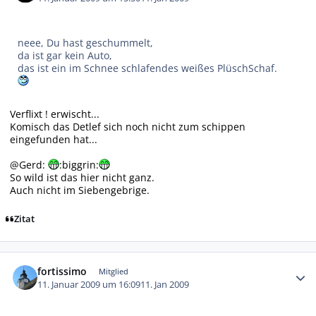
neee, Du hast geschummelt,
da ist gar kein Auto,
das ist ein im Schnee schlafendes weißes PlüschSchaf.
Verflixt ! erwischt...
Komisch das Detlef sich noch nicht zum schippen
eingefunden hat...
@Gerd:
:biggrin:
So wild ist das hier nicht ganz.
Auch nicht im Siebengebrige.
Zitat
Autor-Statistiken
fortissimo
Mitglied
11. Januar 2009 um 16:09
11. Jan 2009