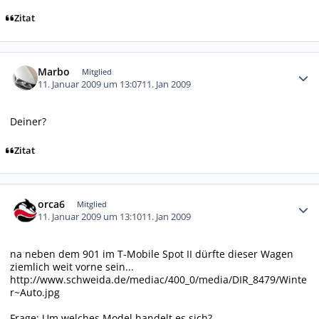
Zitat
Autor-Statistiken
Marbo
Mitglied
11. Januar 2009 um 13:07
11. Jan 2009
Deiner?
Zitat
Autor-Statistiken
orca6
Mitglied
11. Januar 2009 um 13:10
11. Jan 2009
na neben dem 901 im T-Mobile Spot II dürfte dieser Wagen
ziemlich weit vorne sein...
http://www.schweida.de/mediac/400_0/media/DIR_8479/Winte
r~Auto.jpg
Frage: Um welches Model handelt es sich?