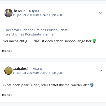
Autor-Statistiken
Flo Muc
Mitglied
11. Januar 2009 um 16:47
11. Jan 2009
bei soviel Schnee um das Plüsch-Schaf
werd ich es Konstantin nennen.
Sei nachsichtig.......das ist doch schon sooooo lange her
Zitat
Autor-Statistiken
saabalex1
Mitglied
11. Januar 2009 um 20:10
11. Jan 2009
Gibts noch paar Bilder, oder triftet Ihr mal wieder ab?
Zitat