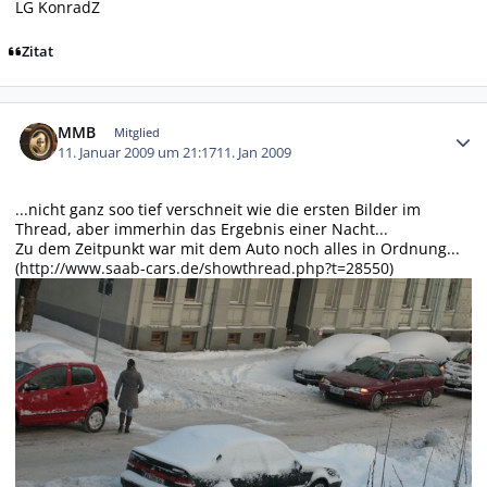
LG KonradZ
Zitat
Autor-Statistiken
MMB
Mitglied
11. Januar 2009 um 21:17
11. Jan 2009
...nicht ganz soo tief verschneit wie die ersten Bilder im
Thread, aber immerhin das Ergebnis einer Nacht...
Zu dem Zeitpunkt war mit dem Auto noch alles in Ordnung...
(
http://www.saab-cars.de/showthread.php?t=28550
)