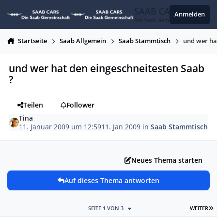
Zum Inhalt springen
SAAB CARS
Anmelden
Die Saab Gemeinschaft
Startseite
Saab Allgemein
Saab Stammtisch
und wer ha
und wer hat den eingeschneitesten Saab
?
Teilen
Follower
Tina
11. Januar 2009 um 12:59
11. Jan 2009
in
Saab Stammtisch
Neues Thema starten
Auf dieses Thema antworten
L
SEITE 1 VON 3
WEITER