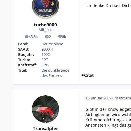
Ich denke Du hast Dich i
turbo9000
Mitglied
43,5k
2
8k
Beiträge
Lösungen
Reputation
Land:
Deutschland
SAAB:
9000 II
Baujahr:
1992
Turbo:
FPT
Kraftstoff:
LPG
Titel:
Die dunkle Seite
Zitat
des Forums
16. Januar 2009 um 09:50
1
Gibt in der Knowledge
Airbaglampe wird wohl d
Krümmerdichtung - kan
Ansonsten klingt das g
Transalpler