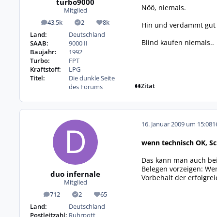
turbo9000
Nöö, niemals.
Mitglied
43,5k
2
8k
Hin und verdammt gut h
Beiträge
Lösungen
Reputation
Land:
Deutschland
Blind kaufen niemals..
SAAB:
9000 II
Baujahr:
1992
Turbo:
FPT
Kraftstoff:
LPG
Titel:
Die dunkle Seite
Zitat
des Forums
16. Januar 2009 um 15:08
1
wenn technisch OK, S
Das kann man auch bei 
Belegen vorzeigen: Wen
duo infernale
Vorbehalt der erfolgre
Mitglied
712
2
65
Beiträge
Lösungen
Reputation
Land:
Deutschland
Postleitzahl:
Ruhrpott