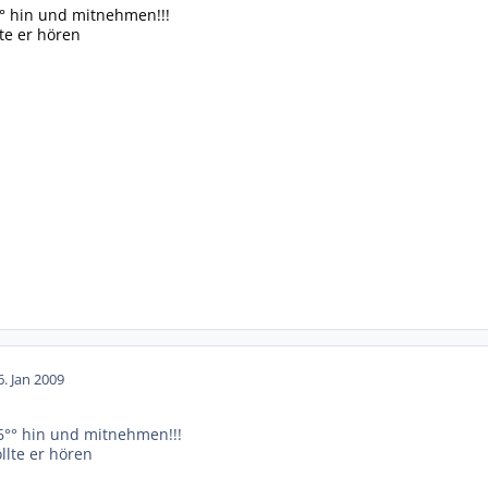
°° hin und mitnehmen!!!
te er hören
6. Jan 2009
16°° hin und mitnehmen!!!
lte er hören