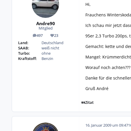
Hi,
Frauchens Winterskoda 
Andre90
Ich schau mir jetzt das
Mitglied
95er 2,3 Turbo 200ps, 
497
23
Beiträge
Reputation
Land:
Deutschland
Gemacht: kette und de
SAAB:
weiß nicht
Turbo:
ohne
Mangel: Krümmerdicht
Kraftstoff:
Benzin
Worauf noch achten??? 
Danke für die schnelle
Gruß André
Zitat
16. Januar 2009 um 09:47
1