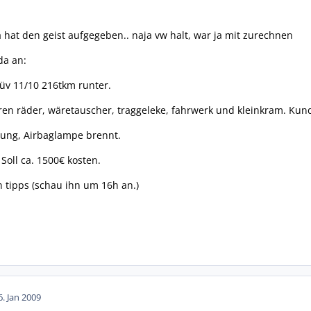
hat den geist aufgegeben.. naja vw halt, war ja mit zurechnen
da an:
tüv 11/10 216tkm runter.
ren räder, wäretauscher, traggeleke, fahrwerk und kleinkram. Ku
ung, Airbaglampe brennt.
Soll ca. 1500€ kosten.
n tipps (schau ihn um 16h an.)
6. Jan 2009