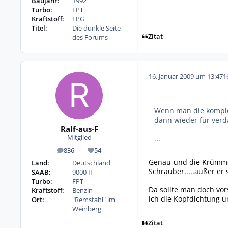
Baujahr:
1992
Turbo:
FPT
Kraftstoff:
LPG
Titel:
Die dunkle Seite
Zitat
des Forums
16. Januar 2009 um 13:47
1
Wenn man die komplet
dann wieder für verda
Ralf-aus-F
...
Mitglied
836
54
Beiträge
Reputation
Genau-und die Krümmer
Land:
Deutschland
Schrauber.....außer er 
SAAB:
9000 II
Turbo:
FPT
Da sollte man doch vor
Kraftstoff:
Benzin
ich die Kopfdichtung u
Ort:
"Remstahl" im
Weinberg
Zitat