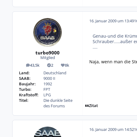
16. Januar 2009 um 13:49
1
Genau-und die Krümme
Schrauber.....außer e
....
turbo9000
Mitglied
Naja, wenn man die St
43,5k
2
8k
Beiträge
Lösungen
Reputation
Land:
Deutschland
SAAB:
9000 II
Baujahr:
1992
Turbo:
FPT
Kraftstoff:
LPG
Titel:
Die dunkle Seite
Zitat
des Forums
16. Januar 2009 um 14:52
1