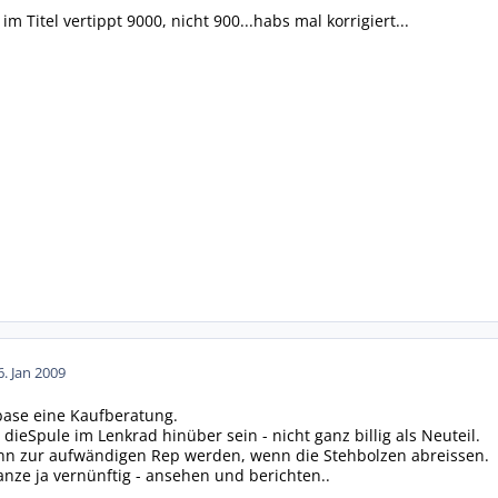
m Titel vertippt 9000, nicht 900...habs mal korrigiert...
6. Jan 2009
base eine Kaufberatung.
ieSpule im Lenkrad hinüber sein - nicht ganz billig als Neuteil.
n zur aufwändigen Rep werden, wenn die Stehbolzen abreissen.
anze ja vernünftig - ansehen und berichten..