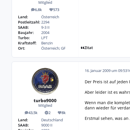
Mitglied
6,8k
573
Beiträge
Reputation
Land:
Österreich
Postleitzahl:
2294
SAAB:
9-3 II
Baujahr:
2004
Turbo:
LPT
Kraftstoff:
Benzin
Zitat
Ort:
Österreich; GF
16. Januar 2009 um 09:53
1
Der Preis ist auf jeden
Aber leider ist es wah
turbo9000
Wenn man die komplett
Mitglied
dann wieder für verdam
43,5k
2
8k
Beiträge
Lösungen
Reputation
Erstmal sehen, was an A
Land:
Deutschland
SAAB:
9000 II