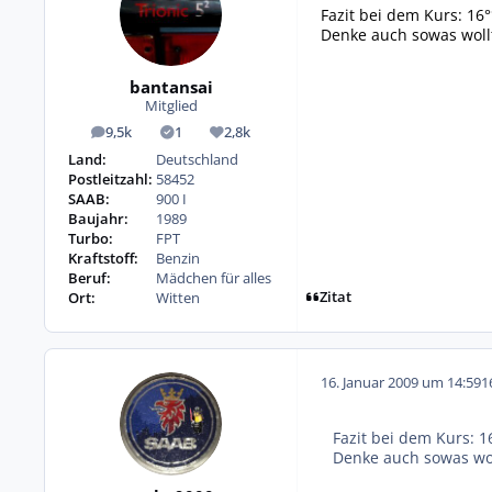
Fazit bei dem Kurs: 16
Denke auch sowas woll
bantansai
Mitglied
9,5k
1
2,8k
Beiträge
Lösungen
Reputation
Land:
Deutschland
Postleitzahl:
58452
SAAB:
900 I
Baujahr:
1989
Turbo:
FPT
Kraftstoff:
Benzin
Beruf:
Mädchen für alles
Zitat
Ort:
Witten
16. Januar 2009 um 14:59
1
Fazit bei dem Kurs: 
Denke auch sowas wol