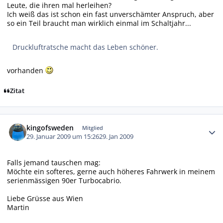
Leute, die ihren mal herleihen?
Ich weiß das ist schon ein fast unverschämter Anspruch, aber
so ein Teil braucht man wirklich einmal im Schaltjahr...
Druckluftratsche macht das Leben schöner.
vorhanden
Zitat
Autor-Statistiken
kingofsweden
Mitglied
29. Januar 2009 um 15:26
29. Jan 2009
Falls jemand tauschen mag:
Möchte ein softeres, gerne auch höheres Fahrwerk in meinem
serienmässigen 90er Turbocabrio.
Liebe Grüsse aus Wien
Martin