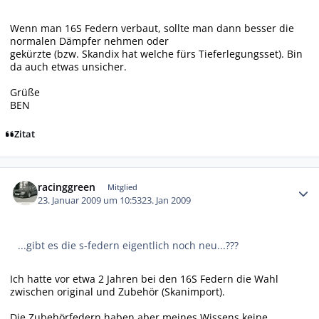
Wenn man 16S Federn verbaut, sollte man dann besser die
normalen Dämpfer nehmen oder
gekürzte (bzw. Skandix hat welche fürs Tieferlegungsset). Bin
da auch etwas unsicher.
Grüße
BEN
Zitat
Autor-Statistiken
racinggreen
Mitglied
23. Januar 2009 um 10:53
23. Jan 2009
...gibt es die s-federn eigentlich noch neu...???
Ich hatte vor etwa 2 Jahren bei den 16S Federn die Wahl
zwischen original und Zubehör (Skanimport).
Die Zubehörfedern haben aber meines Wissens keine