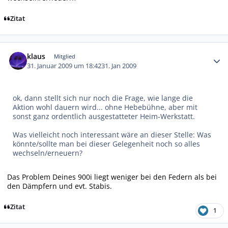
Zitat
Autor-Statistiken
klaus
Mitglied
31. Januar 2009 um 18:42
31. Jan 2009
ok, dann stellt sich nur noch die Frage, wie lange die
Aktion wohl dauern wird... ohne Hebebühne, aber mit
sonst ganz ordentlich ausgestatteter Heim-Werkstatt.
Was vielleicht noch interessant wäre an dieser Stelle: Was
könnte/sollte man bei dieser Gelegenheit noch so alles
wechseln/erneuern?
Das Problem Deines 900i liegt weniger bei den Federn als bei
den Dämpfern und evt. Stabis.
Zitat
1