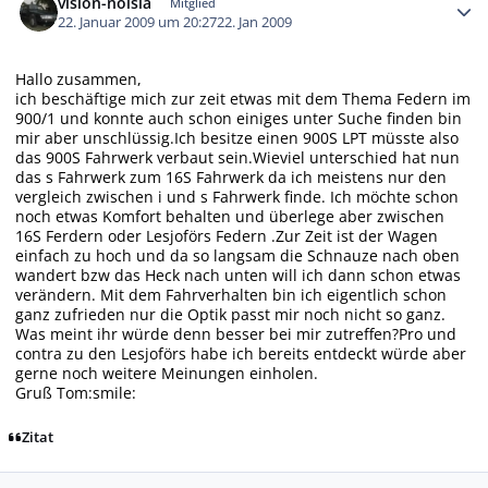
vision-noisia
Mitglied
22. Januar 2009 um 20:27
22. Jan 2009
Hallo zusammen,
ich beschäftige mich zur zeit etwas mit dem Thema Federn im
900/1 und konnte auch schon einiges unter Suche finden bin
mir aber unschlüssig.Ich besitze einen 900S LPT müsste also
das 900S Fahrwerk verbaut sein.Wieviel unterschied hat nun
das s Fahrwerk zum 16S Fahrwerk da ich meistens nur den
vergleich zwischen i und s Fahrwerk finde. Ich möchte schon
noch etwas Komfort behalten und überlege aber zwischen
16S Ferdern oder Lesjoförs Federn .Zur Zeit ist der Wagen
einfach zu hoch und da so langsam die Schnauze nach oben
wandert bzw das Heck nach unten will ich dann schon etwas
verändern. Mit dem Fahrverhalten bin ich eigentlich schon
ganz zufrieden nur die Optik passt mir noch nicht so ganz.
Was meint ihr würde denn besser bei mir zutreffen?Pro und
contra zu den Lesjoförs habe ich bereits entdeckt würde aber
gerne noch weitere Meinungen einholen.
Gruß Tom:smile:
Zitat