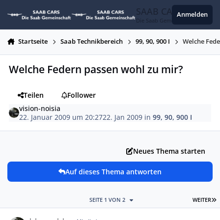
Zum Inhalt springen
SAAB CARS
Anmelden
Die Saab Gemeinschaft
Startseite
Saab Technikbereich
99, 90, 900 I
Welche Fede
Welche Federn passen wohl zu mir?
Teilen
Follower
vision-noisia
22. Januar 2009 um 20:27
22. Jan 2009
in
99, 90, 900 I
Neues Thema starten
Auf dieses Thema antworten
L
SEITE 1 VON 2
WEITER
Autor-Statistiken