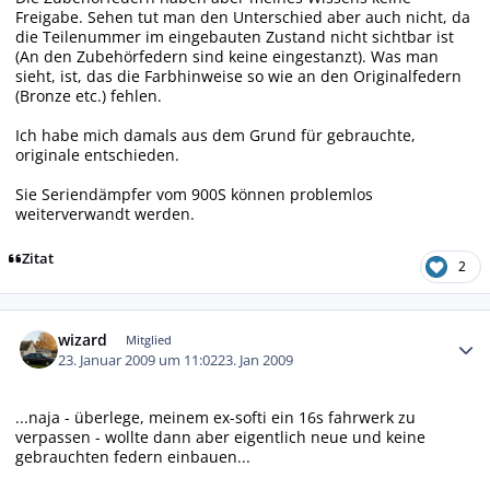
Freigabe. Sehen tut man den Unterschied aber auch nicht, da
die Teilenummer im eingebauten Zustand nicht sichtbar ist
(An den Zubehörfedern sind keine eingestanzt). Was man
sieht, ist, das die Farbhinweise so wie an den Originalfedern
(Bronze etc.) fehlen.
Ich habe mich damals aus dem Grund für gebrauchte,
originale entschieden.
Sie Seriendämpfer vom 900S können problemlos
weiterverwandt werden.
Zitat
2
Autor-Statistiken
wizard
Mitglied
23. Januar 2009 um 11:02
23. Jan 2009
...naja - überlege, meinem ex-softi ein 16s fahrwerk zu
verpassen - wollte dann aber eigentlich neue und keine
gebrauchten federn einbauen...