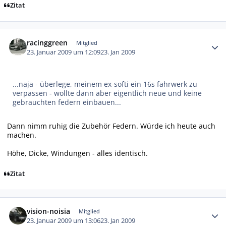
Zitat
Autor-Statistiken
racinggreen
Mitglied
23. Januar 2009 um 12:09
23. Jan 2009
...naja - überlege, meinem ex-softi ein 16s fahrwerk zu
verpassen - wollte dann aber eigentlich neue und keine
gebrauchten federn einbauen...
Dann nimm ruhig die Zubehör Federn. Würde ich heute auch
machen.
Höhe, Dicke, Windungen - alles identisch.
Zitat
Autor-Statistiken
vision-noisia
Mitglied
23. Januar 2009 um 13:06
23. Jan 2009