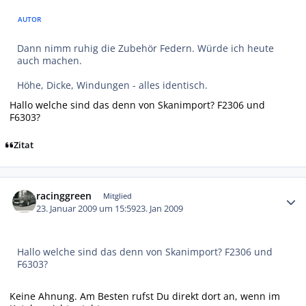
AUTOR
Dann nimm ruhig die Zubehör Federn. Würde ich heute
auch machen.
Höhe, Dicke, Windungen - alles identisch.
Hallo welche sind das denn von Skanimport? F2306 und
F6303?
Zitat
Autor-Statistiken
racinggreen
Mitglied
23. Januar 2009 um 15:59
23. Jan 2009
Hallo welche sind das denn von Skanimport? F2306 und
F6303?
Keine Ahnung. Am Besten rufst Du direkt dort an, wenn im