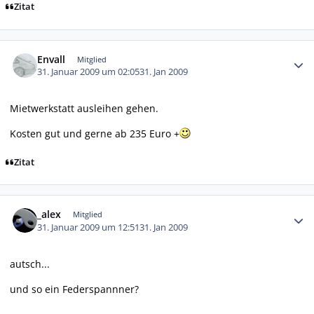
Zitat
Autor-Statistiken
Envall
Mitglied
31. Januar 2009 um 02:05
31. Jan 2009
Mietwerkstatt ausleihen gehen.
Kosten gut und gerne ab 235 Euro +
Zitat
Autor-Statistiken
_alex
Mitglied
31. Januar 2009 um 12:51
31. Jan 2009
autsch...
und so ein Federspannner?