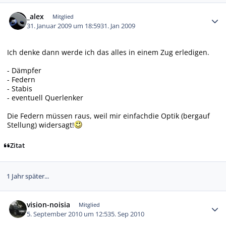
Autor-Statistiken
_alex
Mitglied
31. Januar 2009 um 18:59
31. Jan 2009
Ich denke dann werde ich das alles in einem Zug erledigen.
- Dämpfer
- Federn
- Stabis
- eventuell Querlenker
Die Federn müssen raus, weil mir einfachdie Optik (bergauf
Stellung) widersagt!
Zitat
1 Jahr später...
Autor-Statistiken
vision-noisia
Mitglied
5. September 2010 um 12:53
5. Sep 2010