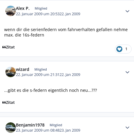
Autor-Statistiken
Alex P.
Mitglied
22. Januar 2009 um 20:53
22. Jan 2009
wenn dir die serienfedern vom fahrverhalten gefallen nehme
max. die 16s-federn
Zitat
1
Autor-Statistiken
wizard
Mitglied
22. Januar 2009 um 21:31
22. Jan 2009
...gibt es die s-federn eigentlich noch neu...???
Zitat
Autor-Statistiken
Benjamin1978
Mitglied
23. Januar 2009 um 08:48
23. Jan 2009