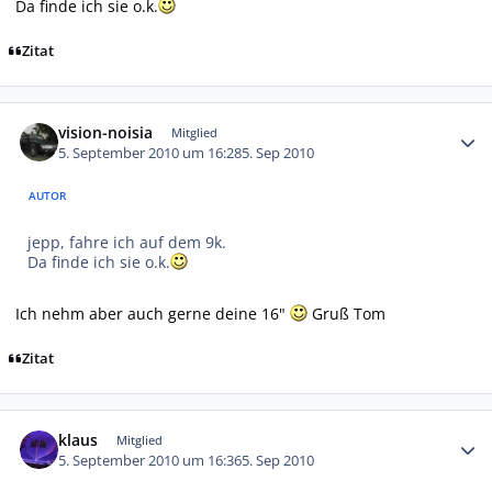
Da finde ich sie o.k.
Zitat
Autor-Statistiken
vision-noisia
Mitglied
5. September 2010 um 16:28
5. Sep 2010
AUTOR
jepp, fahre ich auf dem 9k.
Da finde ich sie o.k.
Ich nehm aber auch gerne deine 16"
Gruß Tom
Zitat
Autor-Statistiken
klaus
Mitglied
5. September 2010 um 16:36
5. Sep 2010