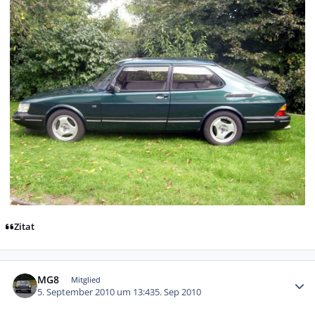
Zitat
Autor-Statistiken
MG8
Mitglied
5. September 2010 um 13:43
5. Sep 2010