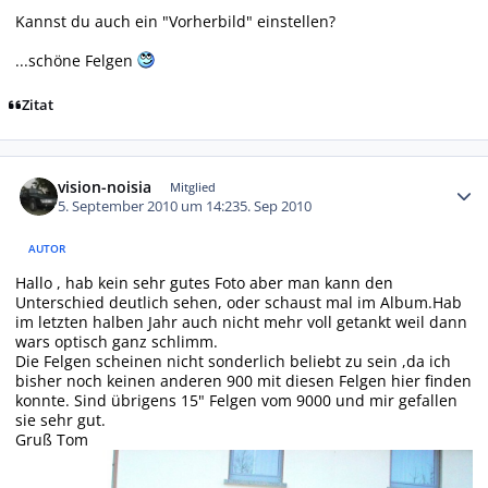
Kannst du auch ein "Vorherbild" einstellen?
...schöne Felgen
Zitat
Autor-Statistiken
vision-noisia
Mitglied
5. September 2010 um 14:23
5. Sep 2010
AUTOR
Hallo , hab kein sehr gutes Foto aber man kann den
Unterschied deutlich sehen, oder schaust mal im Album.Hab
im letzten halben Jahr auch nicht mehr voll getankt weil dann
wars optisch ganz schlimm.
Die Felgen scheinen nicht sonderlich beliebt zu sein ,da ich
bisher noch keinen anderen 900 mit diesen Felgen hier finden
konnte. Sind übrigens 15" Felgen vom 9000 und mir gefallen
sie sehr gut.
Gruß Tom