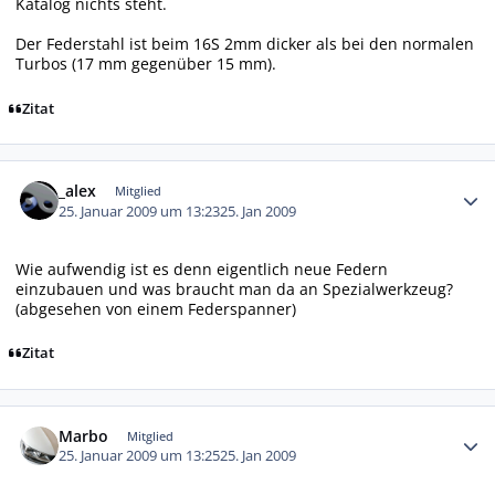
Katalog nichts steht.
Der Federstahl ist beim 16S 2mm dicker als bei den normalen
Turbos (17 mm gegenüber 15 mm).
Zitat
Autor-Statistiken
_alex
Mitglied
25. Januar 2009 um 13:23
25. Jan 2009
Wie aufwendig ist es denn eigentlich neue Federn
einzubauen und was braucht man da an Spezialwerkzeug?
(abgesehen von einem Federspanner)
Zitat
Autor-Statistiken
Marbo
Mitglied
25. Januar 2009 um 13:25
25. Jan 2009