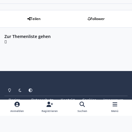
Teilen
Follower
Zur Themenliste gehen
Heller Modus
Dunkler Modus
Systemeinstellung
Design
Datenschutz
Kontakt
Cookies
Impressum
© Copyright 2025 - SAABoteure e. V.
Powered by
Invision Community
Anmelden
Registrieren
Suchen
Menü