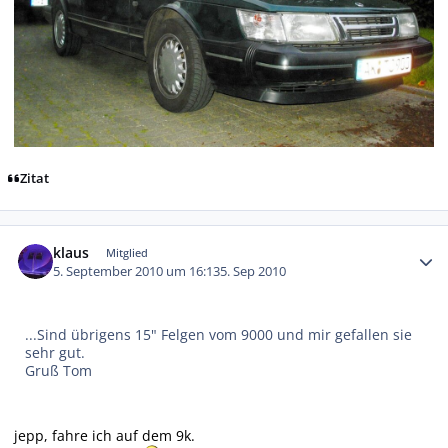
Zitat
Autor-Statistiken
klaus
Mitglied
5. September 2010 um 16:13
5. Sep 2010
...Sind übrigens 15" Felgen vom 9000 und mir gefallen sie
sehr gut.
Gruß Tom
jepp, fahre ich auf dem 9k.