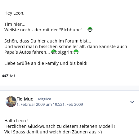
Hey Leon,
Tim hier...
Weißte noch - der mit der "Elchhupe"...
Schön, dass Du hier auch im Forum bist...
Und werd mal n bisschen schneller alt, dann kannste auch
Papa´s Autos fahren...
:biggrin:
Liebe Grüße an die Family und bis bald!
Zitat
Autor-Statistiken
Flo Muc
Mitglied
1. Februar 2009 um 19:52
1. Feb 2009
Hallo Leon !
Herzlichen Glückwunsch zu diesem seltenen Modell !
Viel Spass damit und weich den Zäunen aus ;-)