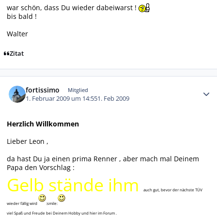
war schön, dass Du wieder dabeiwarst !
bis bald !
Walter
Zitat
Autor-Statistiken
fortissimo
Mitglied
1. Februar 2009 um 14:55
1. Feb 2009
Herzlich Willkommen
Lieber Leon ,
da hast Du ja einen prima Renner , aber mach mal Deinem
Papa den Vorschlag :
Gelb stände ihm
auch gut, bevor der nächste TÜV
wieder fällig wird
:smile:
viel Spaß und Freude bei Deinem Hobby und hier im Forum .