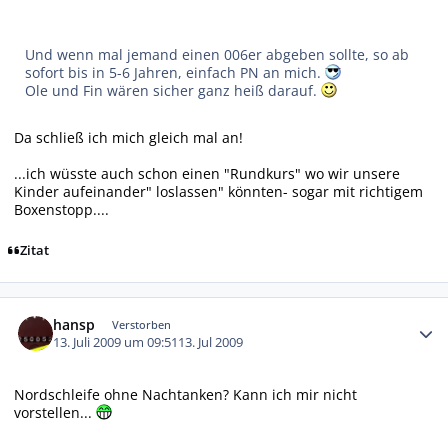
Und wenn mal jemand einen 006er abgeben sollte, so ab
sofort bis in 5-6 Jahren, einfach PN an mich.
Ole und Fin wären sicher ganz heiß darauf.
Da schließ ich mich gleich mal an!
...ich wüsste auch schon einen "Rundkurs" wo wir unsere
Kinder aufeinander" loslassen" könnten- sogar mit richtigem
Boxenstopp....
Zitat
Autor-Statistiken
hansp
Verstorben
13. Juli 2009 um 09:51
13. Jul 2009
Nordschleife ohne Nachtanken? Kann ich mir nicht
vorstellen...