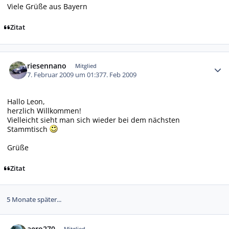
Viele Grüße aus Bayern
Zitat
Autor-Statistiken
riesennano
Mitglied
7. Februar 2009 um 01:37
7. Feb 2009
Hallo Leon,
herzlich Willkommen!
Vielleicht sieht man sich wieder bei dem nächsten
Stammtisch
Grüße
Zitat
5 Monate später...
Autor-Statistiken
aero270
Mitglied