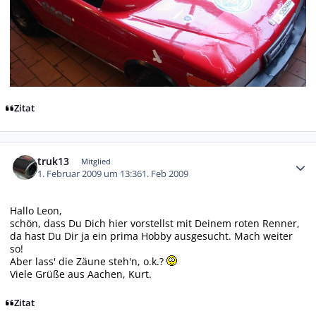
Zitat
Autor-Statistiken
truk13
Mitglied
1. Februar 2009 um 13:36
1. Feb 2009
Hallo Leon,
schön, dass Du Dich hier vorstellst mit Deinem roten Renner,
da hast Du Dir ja ein prima Hobby ausgesucht. Mach weiter
so!
Aber lass' die Zäune steh'n, o.k.?
Viele Grüße aus Aachen, Kurt.
Zitat