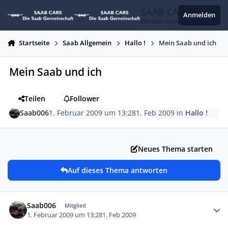
Zum Inhalt springen
SAAB CARS
Anmelden
Die Saab Gemeinschaft
Startseite
Saab Allgemein
Hallo !
Mein Saab und ich
Mein Saab und ich
Teilen
Follower
Saab006
1. Februar 2009 um 13:28
1. Feb 2009
in
Hallo !
Neues Thema starten
Auf dieses Thema antworten
Autor-Statistiken
Saab006
Mitglied
1. Februar 2009 um 13:28
1. Feb 2009