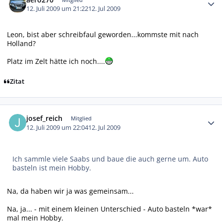
12. Juli 2009 um 21:22
12. Jul 2009
Leon, bist aber schreibfaul geworden...kommste mit nach
Holland?
Platz im Zelt hätte ich noch....
Zitat
Autor-Statistiken
josef_reich
Mitglied
12. Juli 2009 um 22:04
12. Jul 2009
Ich sammle viele Saabs und baue die auch gerne um. Auto
basteln ist mein Hobby.
Na, da haben wir ja was gemeinsam...
Na, ja... - mit einem kleinen Unterschied - Auto basteln *war*
mal mein Hobby.