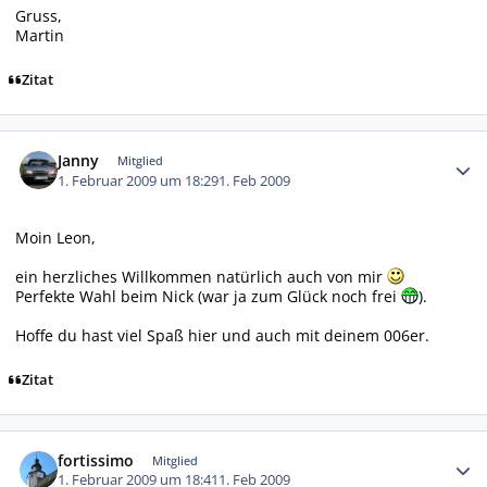
Gruss,
Martin
Zitat
Autor-Statistiken
Janny
Mitglied
1. Februar 2009 um 18:29
1. Feb 2009
Moin Leon,
ein herzliches Willkommen natürlich auch von mir
Perfekte Wahl beim Nick (war ja zum Glück noch frei
).
Hoffe du hast viel Spaß hier und auch mit deinem 006er.
Zitat
Autor-Statistiken
fortissimo
Mitglied
1. Februar 2009 um 18:41
1. Feb 2009