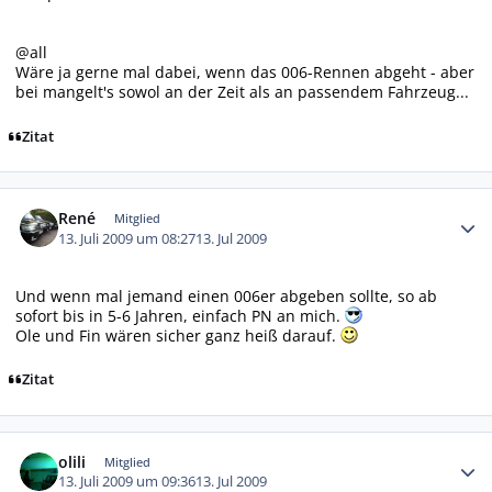
@all
Wäre ja gerne mal dabei, wenn das 006-Rennen abgeht - aber
bei mangelt's sowol an der Zeit als an passendem Fahrzeug...
Zitat
Autor-Statistiken
René
Mitglied
13. Juli 2009 um 08:27
13. Jul 2009
Und wenn mal jemand einen 006er abgeben sollte, so ab
sofort bis in 5-6 Jahren, einfach PN an mich.
Ole und Fin wären sicher ganz heiß darauf.
Zitat
Autor-Statistiken
olili
Mitglied
13. Juli 2009 um 09:36
13. Jul 2009