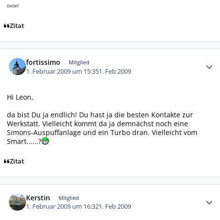
Detlef
Zitat
Autor-Statistiken
fortissimo
Mitglied
1. Februar 2009 um 15:35
1. Feb 2009
Hi Leon,
da bist Du ja endlich! Du hast ja die besten Kontakte zur
Werkstatt. Vielleicht kommt da ja demnächst noch eine
Simons-Auspuffanlage und ein Turbo dran. Vielleicht vom
Smart......?
Zitat
Autor-Statistiken
Kerstin
Mitglied
1. Februar 2009 um 16:32
1. Feb 2009