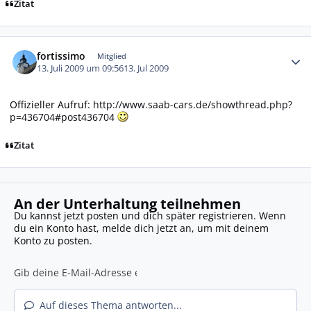
Zitat
Autor-Statistiken
fortissimo
Mitglied
13. Juli 2009 um 09:56
13. Jul 2009
Offizieller Aufruf:
http://www.saab-cars.de/showthread.php?
p=436704#post436704
Zitat
An der Unterhaltung teilnehmen
Du kannst jetzt posten und dich später registrieren. Wenn
du ein Konto hast,
melde dich jetzt an
, um mit deinem
Konto zu posten.
Auf dieses Thema antworten...