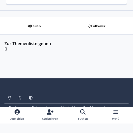
Teilen
Follower
Zur Themenliste gehen
Heller Modus
Dunkler Modus
Systemeinstellung
Design
Datenschutz
Kontakt
Cookies
Impressum
© Copyright 2025 - SAABoteure e. V.
Powered by
Invision Community
Anmelden
Registrieren
Suchen
Menü