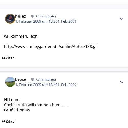
Autor-Statistiken
hb-ex
Administrator
1. Februar 2009 um 13:36
1. Feb 2009
willkommen, leon
http://www.smileygarden.de/smilie/Autos/188.gif
Zitat
Autor-Statistiken
brose
Administrator
1. Februar 2009 um 13:49
1. Feb 2009
Hi,Leon!
Cooles Auto,willkommen hier........
Gruß,Thomas
Zitat