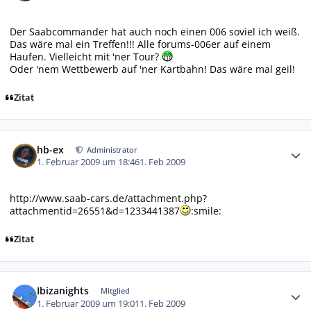
Der Saabcommander hat auch noch einen 006 soviel ich weiß.
Das wäre mal ein Treffen!!! Alle forums-006er auf einem
Haufen. Vielleicht mit 'ner Tour?
Oder 'nem Wettbewerb auf 'ner Kartbahn! Das wäre mal geil!
Zitat
Autor-Statistiken
hb-ex
Administrator
1. Februar 2009 um 18:46
1. Feb 2009
http://www.saab-cars.de/attachment.php?
attachmentid=26551&d=1233441387
:smile:
Zitat
Autor-Statistiken
Ibizanights
Mitglied
1. Februar 2009 um 19:01
1. Feb 2009