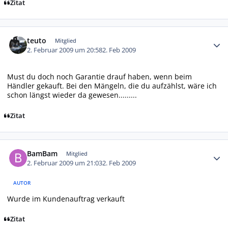
Zitat
Autor-Statistiken
teuto
Mitglied
2. Februar 2009 um 20:58
2. Feb 2009
Must du doch noch Garantie drauf haben, wenn beim
Händler gekauft. Bei den Mängeln, die du aufzählst, wäre ich
schon längst wieder da gewesen.........
Zitat
Autor-Statistiken
BamBam
Mitglied
2. Februar 2009 um 21:03
2. Feb 2009
AUTOR
Wurde im Kundenauftrag verkauft
Zitat