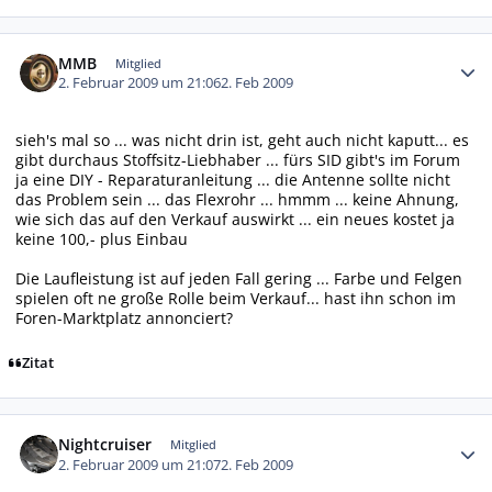
Autor-Statistiken
MMB
Mitglied
2. Februar 2009 um 21:06
2. Feb 2009
sieh's mal so ... was nicht drin ist, geht auch nicht kaputt... es
gibt durchaus Stoffsitz-Liebhaber ... fürs SID gibt's im Forum
ja eine DIY - Reparaturanleitung ... die Antenne sollte nicht
das Problem sein ... das Flexrohr ... hmmm ... keine Ahnung,
wie sich das auf den Verkauf auswirkt ... ein neues kostet ja
keine 100,- plus Einbau
Die Laufleistung ist auf jeden Fall gering ... Farbe und Felgen
spielen oft ne große Rolle beim Verkauf... hast ihn schon im
Foren-Marktplatz annonciert?
Zitat
Autor-Statistiken
Nightcruiser
Mitglied
2. Februar 2009 um 21:07
2. Feb 2009