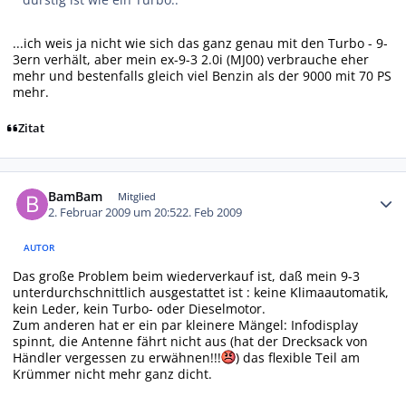
...ich weis ja nicht wie sich das ganz genau mit den Turbo - 9-
3ern verhält, aber mein ex-9-3 2.0i (MJ00) verbrauche eher
mehr und bestenfalls gleich viel Benzin als der 9000 mit 70 PS
mehr.
Zitat
Autor-Statistiken
BamBam
Mitglied
2. Februar 2009 um 20:52
2. Feb 2009
AUTOR
Das große Problem beim wiederverkauf ist, daß mein 9-3
unterdurchschnittlich ausgestattet ist : keine Klimaautomatik,
kein Leder, kein Turbo- oder Dieselmotor.
Zum anderen hat er ein par kleinere Mängel: Infodisplay
spinnt, die Antenne fährt nicht aus (hat der Drecksack von
Händler vergessen zu erwähnen!!!
) das flexible Teil am
Krümmer nicht mehr ganz dicht.