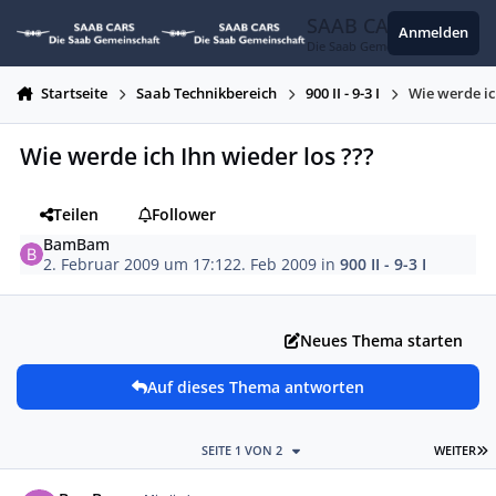
Zum Inhalt springen
SAAB CARS
Anmelden
Die Saab Gemeinschaft
Startseite
Saab Technikbereich
900 II - 9-3 I
Wie werde ic
Wie werde ich Ihn wieder los ???
Teilen
Follower
BamBam
2. Februar 2009 um 17:12
2. Feb 2009
in
900 II - 9-3 I
Neues Thema starten
Auf dieses Thema antworten
L
SEITE 1 VON 2
WEITER
Autor-Statistiken