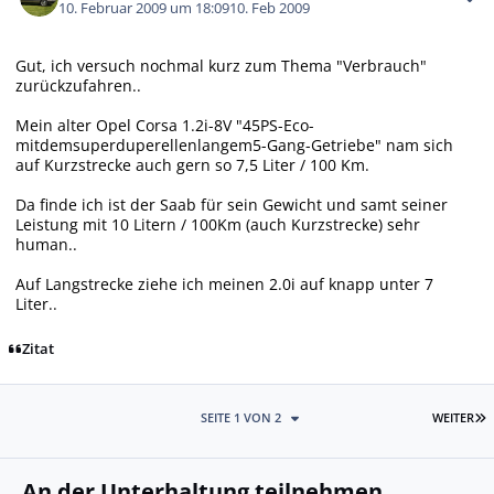
10. Februar 2009 um 18:09
10. Feb 2009
Gut, ich versuch nochmal kurz zum Thema "Verbrauch"
zurückzufahren..
Mein alter Opel Corsa 1.2i-8V "45PS-Eco-
mitdemsuperduperellenlangem5-Gang-Getriebe" nam sich
auf Kurzstrecke auch gern so 7,5 Liter / 100 Km.
Da finde ich ist der Saab für sein Gewicht und samt seiner
Leistung mit 10 Litern / 100Km (auch Kurzstrecke) sehr
human..
Auf Langstrecke ziehe ich meinen 2.0i auf knapp unter 7
Liter..
Zitat
L
SEITE 1 VON 2
WEITER
An der Unterhaltung teilnehmen