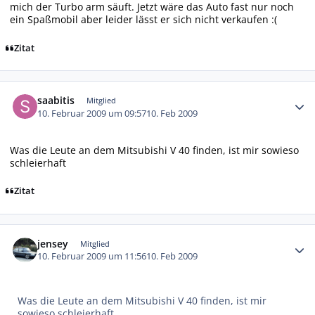
mich der Turbo arm säuft. Jetzt wäre das Auto fast nur noch
ein Spaßmobil aber leider lässt er sich nicht verkaufen :(
Zitat
Autor-Statistiken
saabitis
Mitglied
10. Februar 2009 um 09:57
10. Feb 2009
Was die Leute an dem Mitsubishi V 40 finden, ist mir sowieso
schleierhaft
Zitat
Autor-Statistiken
jensey
Mitglied
10. Februar 2009 um 11:56
10. Feb 2009
Was die Leute an dem Mitsubishi V 40 finden, ist mir
sowieso schleierhaft