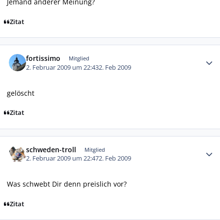
Jemand anderer Meinung?
Zitat
Autor-Statistiken
fortissimo
Mitglied
2. Februar 2009 um 22:43
2. Feb 2009
gelöscht
Zitat
Autor-Statistiken
schweden-troll
Mitglied
2. Februar 2009 um 22:47
2. Feb 2009
Was schwebt Dir denn preislich vor?
Zitat