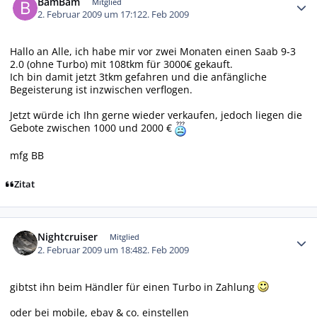
BamBam
Mitglied
2. Februar 2009 um 17:12
2. Feb 2009
Hallo an Alle, ich habe mir vor zwei Monaten einen Saab 9-3
2.0 (ohne Turbo) mit 108tkm für 3000€ gekauft.
Ich bin damit jetzt 3tkm gefahren und die anfängliche
Begeisterung ist inzwischen verflogen.
Jetzt würde ich Ihn gerne wieder verkaufen, jedoch liegen die
Gebote zwischen 1000 und 2000 €
mfg BB
Zitat
Autor-Statistiken
Nightcruiser
Mitglied
2. Februar 2009 um 18:48
2. Feb 2009
gibtst ihn beim Händler für einen Turbo in Zahlung
oder bei mobile, ebay & co. einstellen