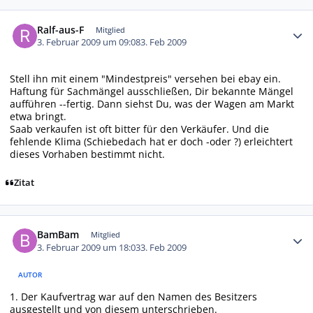
Autor-Statistiken
Ralf-aus-F
Mitglied
3. Februar 2009 um 09:08
3. Feb 2009
Stell ihn mit einem "Mindestpreis" versehen bei ebay ein.
Haftung für Sachmängel ausschließen, Dir bekannte Mängel
aufführen --fertig. Dann siehst Du, was der Wagen am Markt
etwa bringt.
Saab verkaufen ist oft bitter für den Verkäufer. Und die
fehlende Klima (Schiebedach hat er doch -oder ?) erleichtert
dieses Vorhaben bestimmt nicht.
Zitat
Autor-Statistiken
BamBam
Mitglied
3. Februar 2009 um 18:03
3. Feb 2009
AUTOR
1. Der Kaufvertrag war auf den Namen des Besitzers
ausgestellt und von diesem unterschrieben.