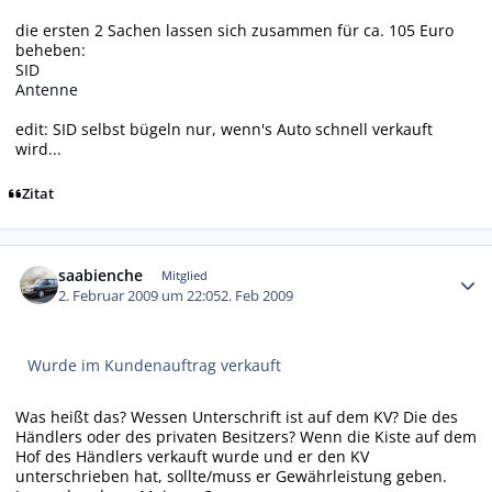
die ersten 2 Sachen lassen sich zusammen für ca. 105 Euro
beheben:
SID
Antenne
edit: SID selbst bügeln nur, wenn's Auto schnell verkauft
wird...
Zitat
Autor-Statistiken
saabienche
Mitglied
2. Februar 2009 um 22:05
2. Feb 2009
Wurde im Kundenauftrag verkauft
Was heißt das? Wessen Unterschrift ist auf dem KV? Die des
Händlers oder des privaten Besitzers? Wenn die Kiste auf dem
Hof des Händlers verkauft wurde und er den KV
unterschrieben hat, sollte/muss er Gewährleistung geben.