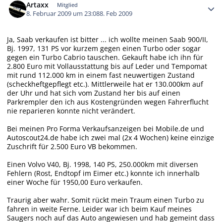
Artaxx
Mitglied
8. Februar 2009 um 23:08
8. Feb 2009
Ja, Saab verkaufen ist bitter ... ich wollte meinen Saab 900/II,
Bj. 1997, 131 PS vor kurzem gegen einen Turbo oder sogar
gegen ein Turbo Cabrio tauschen. Gekauft habe ich ihn für
2.800 Euro mit Vollausstattung bis auf Leder und Tempomat
mit rund 112.000 km in einem fast neuwertigen Zustand
(scheckheftgepflegt etc.). Mittlerweile hat er 130.000km auf
der Uhr und hat sich vom Zustand her bis auf einen
Parkrempler den ich aus Kostengründen wegen Fahrerflucht
nie reparieren konnte nicht verändert.
Bei meinen Pro Forma Verkaufsanzeigen bei Mobile.de und
Autoscout24.de habe ich zwei mal (2x 4 Wochen) keine einzige
Zuschrift für 2.500 Euro VB bekommen.
Einen Volvo V40, Bj. 1998, 140 PS, 250.000km mit diversen
Fehlern (Rost, Endtopf im Eimer etc.) konnte ich innerhalb
einer Woche für 1950,00 Euro verkaufen.
Traurig aber wahr. Somit rückt mein Traum einen Turbo zu
fahren in weite Ferne. Leider war ich beim Kauf meines
Saugers noch auf das Auto angewiesen und hab gemeint dass