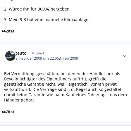
2. Würde Ihn für 3000€ hergeben.
3. Mein 9-3 hat eine manuelle Klimaanlage.
Zitat
Autor-Statistiken
teuto
Mitglied
3. Februar 2009 um 22:06
3. Feb 2009
Bei Vermittlungsgeschäften, bei denen der Händler nur als
Bevollmächtigter des Eigentümers auftritt, greift die
gesetzliche Garantie nicht, weil "eigentlich" von/an privat
verkauft wird. Die Verträge sind i. d. Regel auch so gestaltet -
damit keine Garantie wie baim Kauf eines Fahrzeugs, das dem
Händler gehört
Zitat
Autor-Statistiken