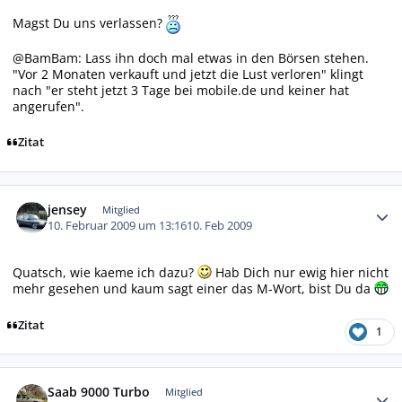
Magst Du uns verlassen?
@BamBam: Lass ihn doch mal etwas in den Börsen stehen.
"Vor 2 Monaten verkauft und jetzt die Lust verloren" klingt
nach "er steht jetzt 3 Tage bei mobile.de und keiner hat
angerufen".
Zitat
Autor-Statistiken
jensey
Mitglied
10. Februar 2009 um 13:16
10. Feb 2009
Quatsch, wie kaeme ich dazu?
Hab Dich nur ewig hier nicht
mehr gesehen und kaum sagt einer das M-Wort, bist Du da
Zitat
1
Autor-Statistiken
Saab 9000 Turbo
Mitglied