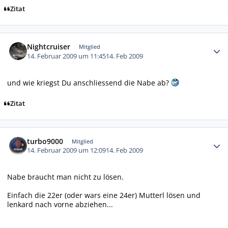
Zitat
Autor-Statistiken
Nightcruiser
Mitglied
14. Februar 2009 um 11:45
14. Feb 2009
und wie kriegst Du anschliessend die Nabe ab?
Zitat
Autor-Statistiken
turbo9000
Mitglied
14. Februar 2009 um 12:09
14. Feb 2009
Nabe braucht man nicht zu lösen.
Einfach die 22er (oder wars eine 24er) Mutterl lösen und
lenkard nach vorne abziehen...