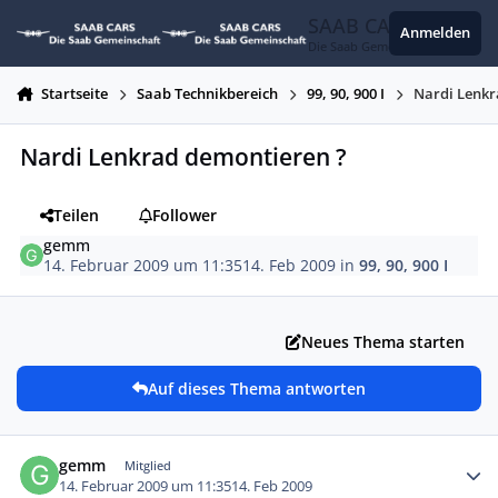
Zum Inhalt springen
SAAB CARS
Anmelden
Die Saab Gemeinschaft
Startseite
Saab Technikbereich
99, 90, 900 I
Nardi Lenkr
Nardi Lenkrad demontieren ?
Teilen
Follower
gemm
14. Februar 2009 um 11:35
14. Feb 2009
in
99, 90, 900 I
Neues Thema starten
Auf dieses Thema antworten
Autor-Statistiken
gemm
Mitglied
14. Februar 2009 um 11:35
14. Feb 2009