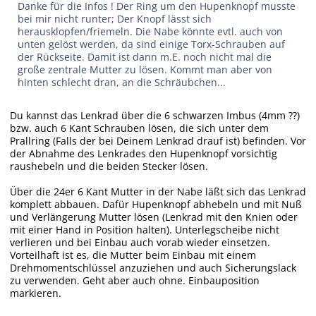
Danke für die Infos ! Der Ring um den Hupenknopf musste
bei mir nicht runter; Der Knopf lässt sich
herausklopfen/friemeln. Die Nabe könnte evtl. auch von
unten gelöst werden, da sind einige Torx-Schrauben auf
der Rückseite. Damit ist dann m.E. noch nicht mal die
große zentrale Mutter zu lösen. Kommt man aber von
hinten schlecht dran, an die Schräubchen...
Du kannst das Lenkrad über die 6 schwarzen Imbus (4mm ??)
bzw. auch 6 Kant Schrauben lösen, die sich unter dem
Prallring (Falls der bei Deinem Lenkrad drauf ist) befinden. Vor
der Abnahme des Lenkrades den Hupenknopf vorsichtig
raushebeln und die beiden Stecker lösen.
Über die 24er 6 Kant Mutter in der Nabe läßt sich das Lenkrad
komplett abbauen. Dafür Hupenknopf abhebeln und mit Nuß
und Verlängerung Mutter lösen (Lenkrad mit den Knien oder
mit einer Hand in Position halten). Unterlegscheibe nicht
verlieren und bei Einbau auch vorab wieder einsetzen.
Vorteilhaft ist es, die Mutter beim Einbau mit einem
Drehmomentschlüssel anzuziehen und auch Sicherungslack
zu verwenden. Geht aber auch ohne. Einbauposition
markieren.