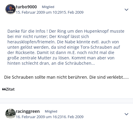
Autor-Statistiken
turbo9000
Mitglied
15. Februar 2009 um 10:29
15. Feb 2009
Danke für die Infos ! Der Ring um den Hupenknopf musste
bei mir nicht runter; Der Knopf lässt sich
herausklopfen/friemeln. Die Nabe könnte evtl. auch von
unten gelöst werden, da sind einige Torx-Schrauben auf
der Rückseite. Damit ist dann m.E. noch nicht mal die
große zentrale Mutter zu lösen. Kommt man aber von
hinten schlecht dran, an die Schräubchen...
Die Schrauben sollte man nicht berühren. Die sind verklebt.....
Zitat
Autor-Statistiken
racinggreen
Mitglied
16. Februar 2009 um 16:23
16. Feb 2009