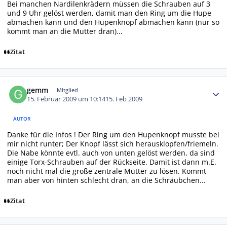
Bei manchen Nardilenkrädern müssen die Schrauben auf 3
und 9 Uhr gelöst werden, damit man den Ring um die Hupe
abmachen kann und den Hupenknopf abmachen kann (nur so
kommt man an die Mutter dran)...
Zitat
Autor-Statistiken
gemm
Mitglied
15. Februar 2009 um 10:14
15. Feb 2009
AUTOR
Danke für die Infos ! Der Ring um den Hupenknopf musste bei
mir nicht runter; Der Knopf lässt sich herausklopfen/friemeln.
Die Nabe könnte evtl. auch von unten gelöst werden, da sind
einige Torx-Schrauben auf der Rückseite. Damit ist dann m.E.
noch nicht mal die große zentrale Mutter zu lösen. Kommt
man aber von hinten schlecht dran, an die Schräubchen...
Zitat