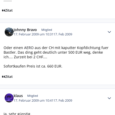
Zitat
Autor-Statistiken
Johnny Bravo
Mitglied
17. Februar 2009 um 10:31
17. Feb 2009
Oder einen
AERO
aus der CH mit kaputter Kopfdichtung fuer
Bastler. Das ding geht deutlich unter 500 EUR weg, denke
ich.... Zurzeit bei 2 CHF....
Sofortkaufen Preis ist ca. 660 EUR.
Zitat
Autor-Statistiken
klaus
Mitglied
17. Februar 2009 um 10:41
17. Feb 2009
Ja, sehr günstig.