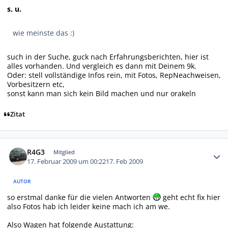
s. u.
wie meinste das :)
such in der Suche, guck nach Erfahrungsberichten, hier ist
alles vorhanden. Und vergleich es dann mit Deinem 9k.
Oder: stell vollständige Infos rein, mit Fotos, RepNeachweisen,
Vorbesitzern etc,
sonst kann man sich kein Bild machen und nur orakeln
Zitat
Autor-Statistiken
R4G3
Mitglied
17. Februar 2009 um 00:22
17. Feb 2009
AUTOR
so erstmal danke für die vielen Antworten
geht echt fix hier
also Fotos hab ich leider keine mach ich am we.
Also Wagen hat folgende Austattung: