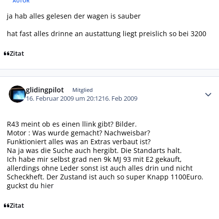
AUTOR
ja hab alles gelesen der wagen is sauber
hat fast alles drinne an austattung liegt preislich so bei 3200
Zitat
Autor-Statistiken
glidingpilot
Mitglied
16. Februar 2009 um 20:12
16. Feb 2009
R43 meint ob es einen llink gibt? Bilder.
Motor : Was wurde gemacht? Nachweisbar?
Funktioniert alles was an Extras verbaut ist?
Na ja was die Suche auch hergibt. Die Standarts halt.
Ich habe mir selbst grad nen 9k MJ 93 mit E2 gekauft,
allerdings ohne Leder sonst ist auch alles drin und nicht
Scheckheft. Der Zustand ist auch so super Knapp 1100Euro.
guckst du
hier
Zitat