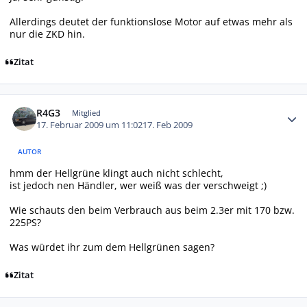
Allerdings deutet der funktionslose Motor auf etwas mehr als
nur die ZKD hin.
Zitat
Autor-Statistiken
R4G3
Mitglied
17. Februar 2009 um 11:02
17. Feb 2009
AUTOR
hmm der Hellgrüne klingt auch nicht schlecht,
ist jedoch nen Händler, wer weiß was der verschweigt ;)
Wie schauts den beim Verbrauch aus beim 2.3er mit 170 bzw.
225PS?
Was würdet ihr zum dem Hellgrünen sagen?
Zitat