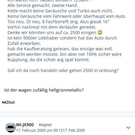
Alle Service gemacht, zweite Hand.
Kette macht keine Geräusche und Turbo auch nicht.
Keine Geräusche vom Fahrwerk oder überhaupt vom Auto.
Tüv neu, Öl neu, 8 Fachbereift orig. Alus glaub 16"
Vorhin nochmal mit dem Verkäufer geredet.
Denke wir könnten uns auf ca. 2500 einigen
Ist kein 9000er Liebhaber sondern hat das Auto durch
Zufall erworben,
hab die Kaufberatung gelesen, das einzige was evtl.
gemacht werden müsste, bin aber net 100% sicher wäre
Kupplung, da die schon arg spät kommt.
Soll ich da noch handeln oder gehen 2500 in ordnung?
Ist der wagen zufällig hellgrünmetallic?
Zitat
Autor-Statistiken
WI-JX900
Mitglied
17. Februar 2009 um 09:12
17. Feb 2009