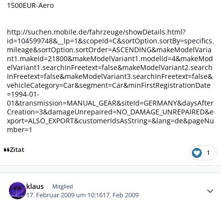
1500EUR-Aero
http://suchen.mobile.de/fahrzeuge/showDetails.html?
id=104599748&__lp=1&scopeId=C&sortOption.sortBy=specifics.
mileage&sortOption.sortOrder=ASCENDING&makeModelVaria
nt1.makeId=21800&makeModelVariant1.modelId=4&makeMod
elVariant1.searchInFreetext=false&makeModelVariant2.search
InFreetext=false&makeModelVariant3.searchInFreetext=false&
vehicleCategory=Car&segment=Car&minFirstRegistrationDate
=1994-01-
01&transmission=MANUAL_GEAR&siteId=GERMANY&daysAfter
Creation=3&damageUnrepaired=NO_DAMAGE_UNREPAIRED&e
xport=ALSO_EXPORT&customerIdsAsString=&lang=de&pageNu
mber=1
Zitat
1
Autor-Statistiken
klaus
Mitglied
17. Februar 2009 um 10:16
17. Feb 2009
........