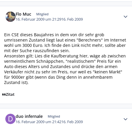
Autor-Statistiken
Flo Muc
Mitglied
16. Februar 2009 um 21:29
16. Feb 2009
Ein CSE dieses Baujahres in dem von dir sehr grob
umrissenen Zustand liegt laut eines "Berechners" im Internet
wohl um 3000 Euro. Ich finde den Link nicht mehr, sollte aber
mit der Suche rauszufinden sein.
Ansonsten gilt: Lies die Kaufberatung hier, wäge ab zwischen
vermeintlichem Schnäppchen, "realistischem" Preis für ein
Auto dieses Alters und Zustandes und drücke den armen
Verkäufer nicht zu sehr im Preis, nur weil es "keinen Markt"
für 9000er gibt (wenn das Ding denn in annehmbarem
Zustand ist).
Zitat
Autor-Statistiken
duo infernale
Mitglied
16. Februar 2009 um 21:42
16. Feb 2009