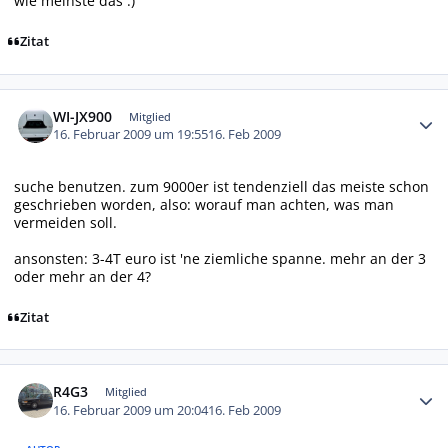
wie meinste das :)
Zitat
Autor-Statistiken
WI-JX900
Mitglied
16. Februar 2009 um 19:55
16. Feb 2009
suche benutzen. zum 9000er ist tendenziell das meiste schon
geschrieben worden, also: worauf man achten, was man
vermeiden soll.
ansonsten: 3-4T euro ist 'ne ziemliche spanne. mehr an der 3
oder mehr an der 4?
Zitat
Autor-Statistiken
R4G3
Mitglied
16. Februar 2009 um 20:04
16. Feb 2009