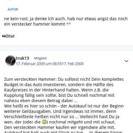
AUTOR
ne kein rost. ja denke ìch auch. hab nur etwas angst das noch
ein verstecker hammer kommt ^^
Zitat
Autor-Statistiken
truk13
Mitglied
17. Februar 2009 um 06:55
17. Feb 2009
Zum versteckten Hammer: Du solltest nicht Dein komplettes
Budget in das Auto investieren, sondern die Hälfte des
Kaufpreises in der Hinterhand halten. Wenn z.B. die
Kupplung fällig sein sollte, bist Du schnell nochmal mit
nahezu eben diesem Betrag dabei ...
Wie heißt es hier so schön - der Autokauf ist nur der Beginn
weiterer Geldausgaben. Und irgendwas ist immer, denn
Verschleißteile heißen nicht nur so ... Vielleicht hast Du ja
wen, der (oder die
) nochmal mitgeht und mit schaut.
Den versteckten Hammer kaufen wir irgendwie alle mit.
Autokauf hat halt auch mit Glück zu tun ... In diesem Sinne: