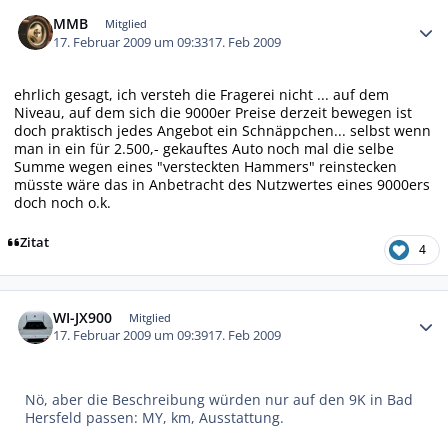
Autor-Statistiken
MMB
Mitglied
17. Februar 2009 um 09:33
17. Feb 2009
ehrlich gesagt, ich versteh die Fragerei nicht ... auf dem
Niveau, auf dem sich die 9000er Preise derzeit bewegen ist
doch praktisch jedes Angebot ein Schnäppchen... selbst wenn
man in ein für 2.500,- gekauftes Auto noch mal die selbe
Summe wegen eines "versteckten Hammers" reinstecken
müsste wäre das in Anbetracht des Nutzwertes eines 9000ers
doch noch o.k.
Zitat
4
Autor-Statistiken
WI-JX900
Mitglied
17. Februar 2009 um 09:39
17. Feb 2009
Nö, aber die Beschreibung würden nur auf den 9K in Bad
Hersfeld passen: MY, km, Ausstattung.