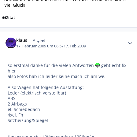
Viel Glück!
Zitat
Autor-Statistiken
klaus
Mitglied
17. Februar 2009 um 08:57
17. Feb 2009
so erstmal danke für die vielen Antworten
geht echt fix
hier
also Fotos hab ich leider keine mach ich am we.
Also Wagen hat folgende Austattung:
Leder (elektrisch verstellbar)
ABS
2 Airbags
el. Schiebedach
4xel. Fh
Sitzheizung/Spiegel
Km waren nich 140tkm sondern 125tkm^^