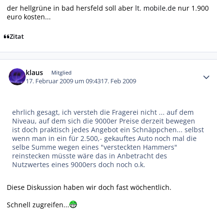
der hellgrüne in bad hersfeld soll aber
lt. mobile.de
nur 1.900
euro kosten...
Zitat
Autor-Statistiken
klaus
Mitglied
17. Februar 2009 um 09:43
17. Feb 2009
ehrlich gesagt, ich versteh die Fragerei nicht ... auf dem
Niveau, auf dem sich die 9000er Preise derzeit bewegen
ist doch praktisch jedes Angebot ein Schnäppchen... selbst
wenn man in ein für 2.500,- gekauftes Auto noch mal die
selbe Summe wegen eines "versteckten Hammers"
reinstecken müsste wäre das in Anbetracht des
Nutzwertes eines 9000ers doch noch o.k.
Diese Diskussion haben wir doch fast wöchentlich.
Schnell zugreifen...