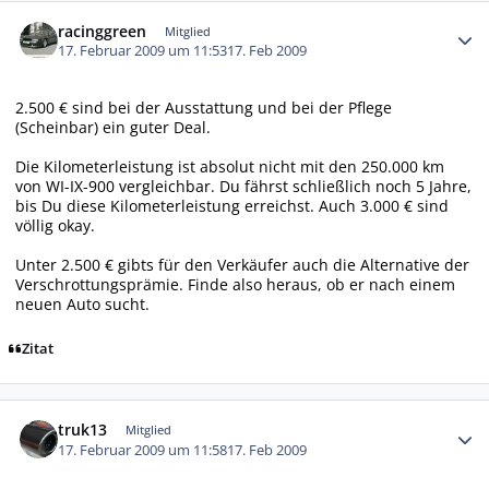
Autor-Statistiken
racinggreen
Mitglied
17. Februar 2009 um 11:53
17. Feb 2009
2.500 € sind bei der Ausstattung und bei der Pflege
(Scheinbar) ein guter Deal.
Die Kilometerleistung ist absolut nicht mit den 250.000 km
von WI-IX-900 vergleichbar. Du fährst schließlich noch 5 Jahre,
bis Du diese Kilometerleistung erreichst. Auch 3.000 € sind
völlig okay.
Unter 2.500 € gibts für den Verkäufer auch die Alternative der
Verschrottungsprämie. Finde also heraus, ob er nach einem
neuen Auto sucht.
Zitat
Autor-Statistiken
truk13
Mitglied
17. Februar 2009 um 11:58
17. Feb 2009