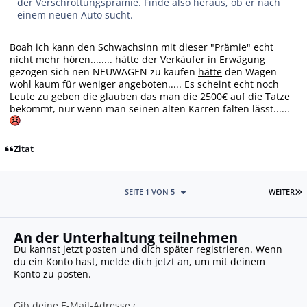
der Verschrottungsprämie. Finde also heraus, ob er nach
einem neuen Auto sucht.
Boah ich kann den Schwachsinn mit dieser "Prämie" echt
nicht mehr hören........
hätte
der Verkäufer in Erwägung
gezogen sich nen NEUWAGEN zu kaufen
hätte
den Wagen
wohl kaum für weniger angeboten..... Es scheint echt noch
Leute zu geben die glauben das man die 2500€ auf die Tatze
bekommt, nur wenn man seinen alten Karren falten lässt......
Zitat
L
SEITE 1 VON 5
WEITER
An der Unterhaltung teilnehmen
Du kannst jetzt posten und dich später registrieren. Wenn
du ein Konto hast,
melde dich jetzt an
, um mit deinem
Konto zu posten.