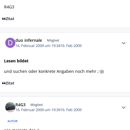
R4G3
Zitat
Autor-Statistiken
duo infernale
Mitglied
16. Februar 2009 um 19:34
16. Feb 2009
Lesen bildet
und suchen oder konkrete Angaben noch mehr ;-)))
Zitat
Autor-Statistiken
R4G3
Mitglied
16. Februar 2009 um 19:39
16. Feb 2009
AUTOR