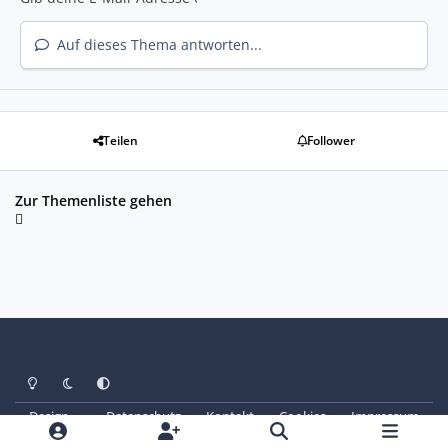
Auf dieses Thema antworten...
Teilen
Follower
Zur Themenliste gehen
Heller Modus
Dunkler Modus
Systemeinstellung
Design
Datenschutz
Kontakt
Cookies
Impressum
© Copyright 2025 - SAABoteure e. V.
Powered by
Invision Community