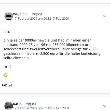
Autor-Statistiken
WI-JX900
Mitglied
17. Februar 2009 um 00:32
17. Feb 2009
hm.
bin ja selber 9000er-newbie und hab' mir eben einen
ersthand-9000 CS von '96 mit 256.000 kilometern und
scheckheft und zwei leitz-ordnern voller belege für 2.000
geschossen. insofern: 2.500 euro für die halbe laufleistung
sollte okee sein.
rost?
Zitat
Autor-Statistiken
R4G3
Mitglied
17. Februar 2009 um 01:18
17. Feb 2009