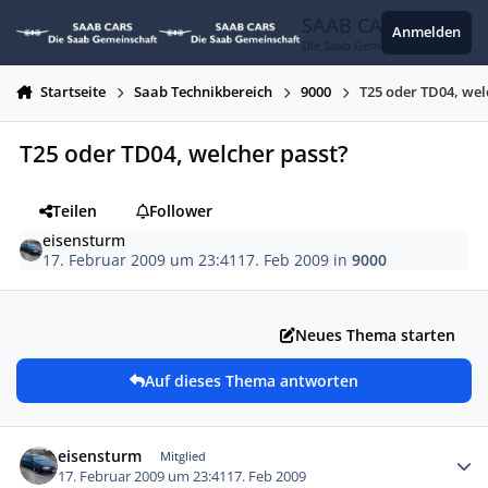
Zum Inhalt springen
SAAB CARS
Anmelden
Die Saab Gemeinschaft
Startseite
Saab Technikbereich
9000
T25 oder TD04, wel
T25 oder TD04, welcher passt?
Teilen
Follower
eisensturm
17. Februar 2009 um 23:41
17. Feb 2009
in
9000
Neues Thema starten
Auf dieses Thema antworten
Autor-Statistiken
eisensturm
Mitglied
17. Februar 2009 um 23:41
17. Feb 2009