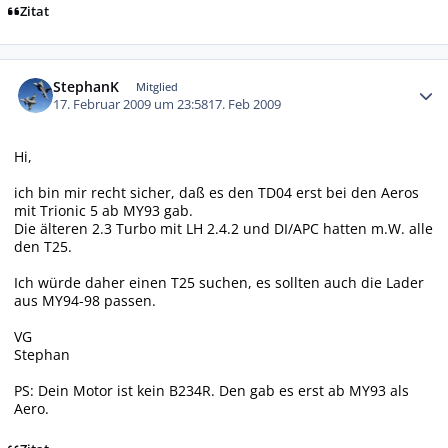
Zitat
Autor-Statistiken
StephanK
Mitglied
17. Februar 2009 um 23:58
17. Feb 2009
Hi,
ich bin mir recht sicher, daß es den TD04 erst bei den Aeros
mit Trionic 5 ab MY93 gab.
Die älteren 2.3 Turbo mit LH 2.4.2 und DI/APC hatten m.W. alle
den T25.
Ich würde daher einen T25 suchen, es sollten auch die Lader
aus MY94-98 passen.
VG
Stephan
PS: Dein Motor ist kein B234R. Den gab es erst ab MY93 als
Aero.