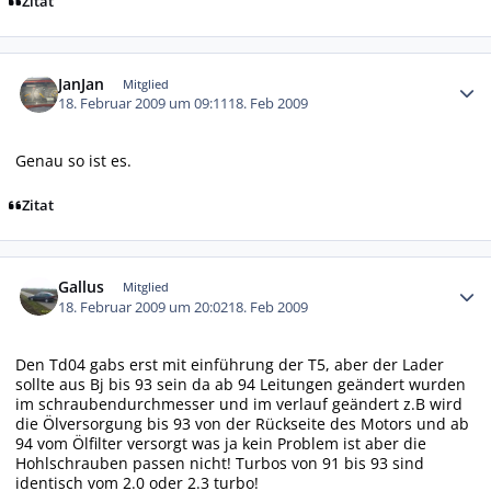
Zitat
Autor-Statistiken
JanJan
Mitglied
18. Februar 2009 um 09:11
18. Feb 2009
Genau so ist es.
Zitat
Autor-Statistiken
Gallus
Mitglied
18. Februar 2009 um 20:02
18. Feb 2009
Den Td04 gabs erst mit einführung der T5, aber der Lader
sollte aus Bj bis 93 sein da ab 94 Leitungen geändert wurden
im schraubendurchmesser und im verlauf geändert z.B wird
die Ölversorgung bis 93 von der Rückseite des Motors und ab
94 vom Ölfilter versorgt was ja kein Problem ist aber die
Hohlschrauben passen nicht! Turbos von 91 bis 93 sind
identisch vom 2.0 oder 2.3 turbo!