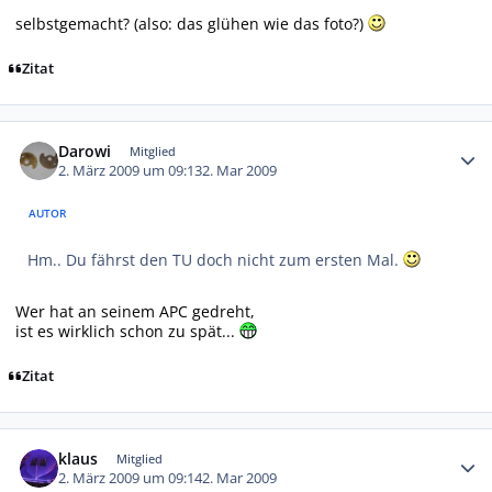
selbstgemacht? (also: das glühen wie das foto?)
Zitat
Autor-Statistiken
Darowi
Mitglied
2. März 2009 um 09:13
2. Mar 2009
AUTOR
Hm.. Du fährst den TU doch nicht zum ersten Mal.
Wer hat an seinem APC gedreht,
ist es wirklich schon zu spät...
Zitat
Autor-Statistiken
klaus
Mitglied
2. März 2009 um 09:14
2. Mar 2009