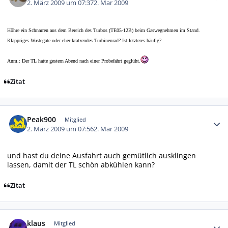
2. März 2009 um 07:37
2. Mar 2009
Höhre ein Schnarren aus dem Bereich des Turbos (
TE05-12B) beim Gaswegnehmen im Stand.
Klappriges Wastegate oder eher kratzendes Turbinenrad? Ist letzteres häufig?
Anm.: Der TL hatte gestern Abend nach einer Probefahrt geglüht.
Zitat
Autor-Statistiken
Peak900
Mitglied
2. März 2009 um 07:56
2. Mar 2009
und hast du deine Ausfahrt auch gemütlich ausklingen
lassen, damit der TL schön abkühlen kann?
Zitat
Autor-Statistiken
klaus
Mitglied