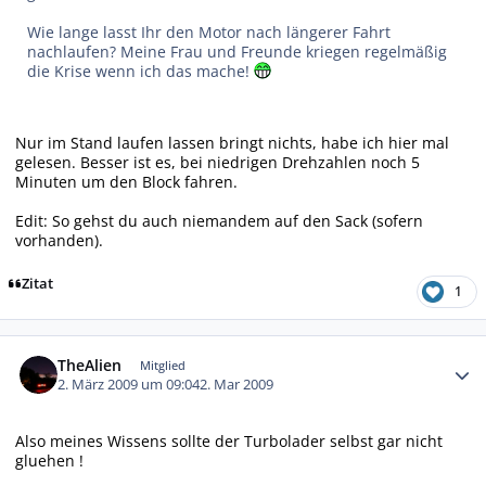
Wie lange lasst Ihr den Motor nach längerer Fahrt
nachlaufen? Meine Frau und Freunde kriegen regelmäßig
die Krise wenn ich das mache!
Nur im Stand laufen lassen bringt nichts, habe ich hier mal
gelesen. Besser ist es, bei niedrigen Drehzahlen noch 5
Minuten um den Block fahren.
Edit: So gehst du auch niemandem auf den Sack (sofern
vorhanden).
Zitat
1
Autor-Statistiken
TheAlien
Mitglied
2. März 2009 um 09:04
2. Mar 2009
Also meines Wissens sollte der Turbolader selbst gar nicht
gluehen !