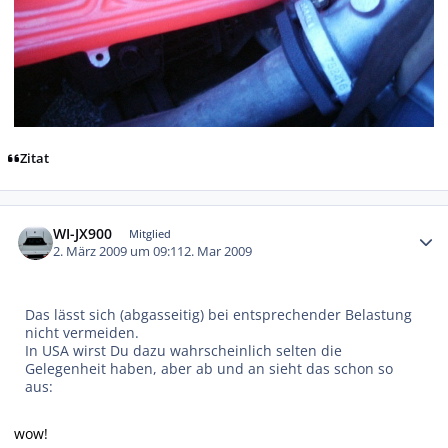
Zitat
Autor-Statistiken
WI-JX900
Mitglied
2. März 2009 um 09:11
2. Mar 2009
Das lässt sich (abgasseitig) bei entsprechender Belastung
nicht vermeiden.
In USA wirst Du dazu wahrscheinlich selten die
Gelegenheit haben, aber ab und an sieht das schon so
aus:
wow!