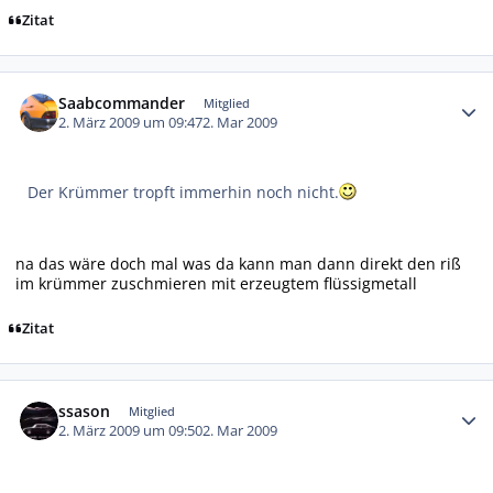
Zitat
Autor-Statistiken
Saabcommander
Mitglied
2. März 2009 um 09:47
2. Mar 2009
Der Krümmer tropft immerhin noch nicht.
na das wäre doch mal was da kann man dann direkt den riß
im krümmer zuschmieren mit erzeugtem flüssigmetall
Zitat
Autor-Statistiken
ssason
Mitglied
2. März 2009 um 09:50
2. Mar 2009