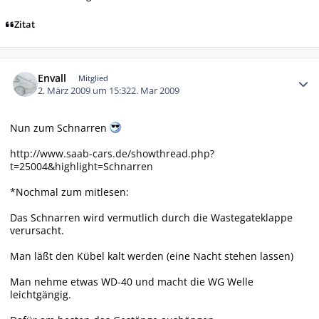
Zitat
Autor-Statistiken
Envall
Mitglied
2. März 2009 um 15:32
2. Mar 2009
Nun zum Schnarren
http://www.saab-cars.de/showthread.php?
t=25004&highlight=Schnarren
*Nochmal zum mitlesen:
Das Schnarren wird vermutlich durch die Wastegateklappe
verursacht.
Man läßt den Kübel kalt werden (eine Nacht stehen lassen)
Man nehme etwas WD-40 und macht die WG Welle
leichtgängig.