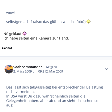
wow!
selbstgemacht? (also: das glühen wie das foto?)
Nö geklaut.
Ich habe selten eine Kamera zur Hand.
Zitat
Autor-Statistiken
Saabcommander
Mitglied
2. März 2009 um 09:21
2. Mar 2009
Das lässt sich (abgasseitig) bei entsprechender Belastung
nicht vermeiden.
In USA wirst Du dazu wahrscheinlich selten die
Gelegenheit haben, aber ab und an sieht das schon so
aus: