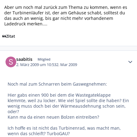
Aber um noch mal zurück zum Thema zu kommen, wenn es
der Turbinenläufer ist, der am Gehäuse schabt, solltest du
das auch an wenig, bis gar nicht mehr vorhandenem
Ladedruck merken....
Zitat
Autor-Statistiken
saabitis
Mitglied
2. März 2009 um 10:53
2. Mar 2009
Noch mal zum Schnarren beim Gaswegnehmen:
Hier gabs einen 900 bei dem die Wastegateklappe
klemmte, weil zu locker. Wie viel Spiel sollte die haben? Ein
wenig muss doch bei der Wärmeausdehnung schon sein,
oder?
Kann ma da einen neuen Bolzen eintreiben?
Ich hoffe es ist nicht das Turbinenrad, was macht man,
wenn das schleift? TurboGAU?