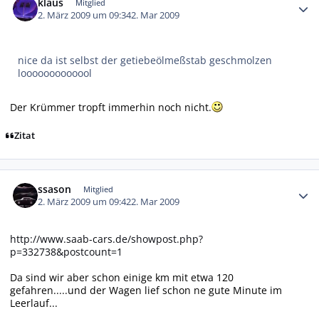
klaus
Mitglied
2. März 2009 um 09:34
2. Mar 2009
nice da ist selbst der getiebeölmeßstab geschmolzen
looooooooooool
Der Krümmer tropft immerhin noch nicht.
Zitat
Autor-Statistiken
ssason
Mitglied
2. März 2009 um 09:42
2. Mar 2009
http://www.saab-cars.de/showpost.php?
p=332738&postcount=1
Da sind wir aber schon einige km mit etwa 120
gefahren.....und der Wagen lief schon ne gute Minute im
Leerlauf...