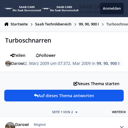
Zum Inhalt springen
SAAB CARS
Anmelden
Die Saab Gemeinschaft
Startseite
Saab Technikbereich
99, 90, 900 I
Turboschna
Turboschnarren
Teilen
Follower
Darowi
2. März 2009 um 07:37
2. Mar 2009
in
99, 90, 900 I
Neues Thema starten
Auf dieses Thema antworten
L
SEITE 1 VON 2
WEITER
Autor-Statistiken
Darowi
Mitglied