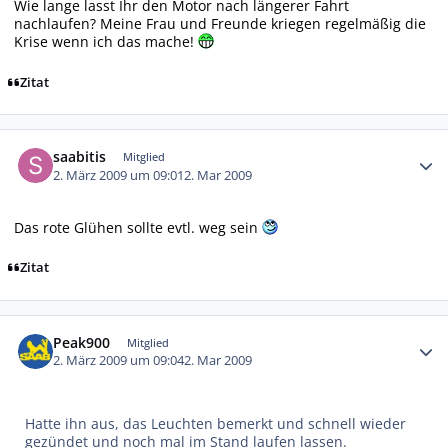
Wie lange lasst Ihr den Motor nach längerer Fahrt
nachlaufen? Meine Frau und Freunde kriegen regelmäßig die
Krise wenn ich das mache!
Zitat
Autor-Statistiken
saabitis
Mitglied
2. März 2009 um 09:01
2. Mar 2009
Das rote Glühen sollte evtl. weg sein
Zitat
Autor-Statistiken
Peak900
Mitglied
2. März 2009 um 09:04
2. Mar 2009
Hatte ihn aus, das Leuchten bemerkt und schnell wieder
gezündet und noch mal im Stand laufen lassen.