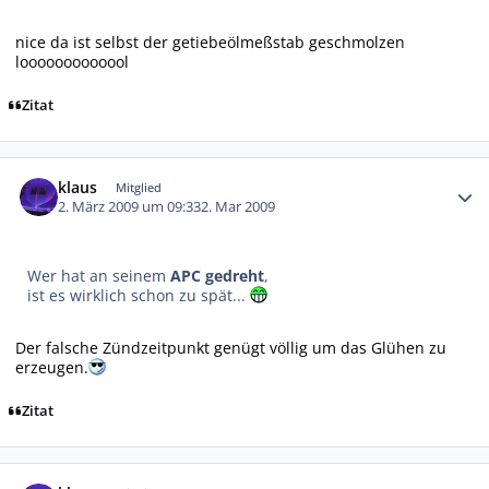
nice da ist selbst der getiebeölmeßstab geschmolzen
looooooooooool
Zitat
Autor-Statistiken
klaus
Mitglied
2. März 2009 um 09:33
2. Mar 2009
Wer hat an seinem
APC gedreht
,
ist es wirklich schon zu spät...
Der falsche Zündzeitpunkt genügt völlig um das Glühen zu
erzeugen.
Zitat
Autor-Statistiken