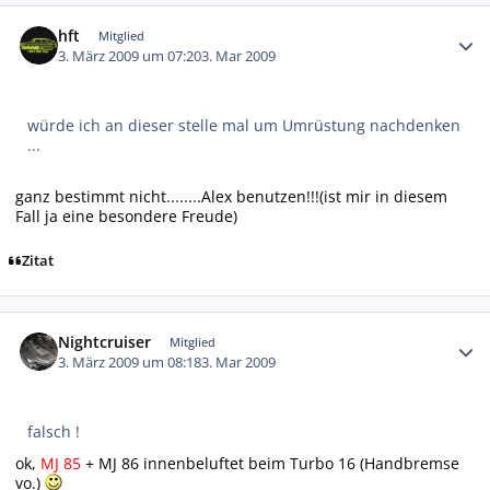
Autor-Statistiken
hft
Mitglied
3. März 2009 um 07:20
3. Mar 2009
würde ich an dieser stelle mal um Umrüstung nachdenken
...
ganz bestimmt nicht........Alex benutzen!!!(ist mir in diesem
Fall ja eine besondere Freude)
Zitat
Autor-Statistiken
Nightcruiser
Mitglied
3. März 2009 um 08:18
3. Mar 2009
falsch !
ok,
MJ 85
+ MJ 86 innenbeluftet beim Turbo 16 (Handbremse
vo.)