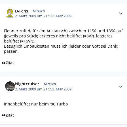
Autor-Statistiken
D-Fens
Mitglied
2. März 2009 um 21:52
2. Mar 2009
Flenner ruft dafür (im Austausch) zwischen 115€ und 135€ auf
(jeweils pro Stück; ersteres nicht belüftet (=8V?), letzteres
belüftet (=16V?)).
Bezüglich Einbaukosten muss ich (leider oder Gott sei Dank)
passen.
Zitat
Autor-Statistiken
Nightcruiser
Mitglied
2. März 2009 um 21:55
2. Mar 2009
innenbelüftet nur beim '86 Turbo
Zitat