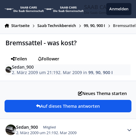
Zum Inhalt springen
SAAB CARS
Anmelden
Die Saab Gemeinschaft
Startseite
Saab Technikbereich
99, 90, 900 I
Bremssattel
Bremssattel - was kost?
Teilen
Follower
Sedan_900
2. März 2009 um 21:19
2. Mar 2009
in
99, 90, 900 I
Neues Thema starten
Auf dieses Thema antworten
Autor-Statistiken
Sedan_900
Mitglied
2. März 2009 um 21:19
2. Mar 2009