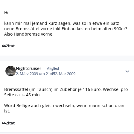
Hi,
kann mir mal jemand kurz sagen, was so in etwa ein Satz
neue Bremssättel vorne inkl Einbau kosten beim alten 900er?
Also Handbremse vorne.
Zitat
Autor-Statistiken
Nightcruiser
Mitglied
2. März 2009 um 21:45
2. Mar 2009
Bremssattel (im Tausch) im Zubehör je 116 Euro. Wechsel pro
Seite ca.+- 45 min
Würd Beläge auch gleich wechseln, wenn mann schon dran
ist.
Zitat