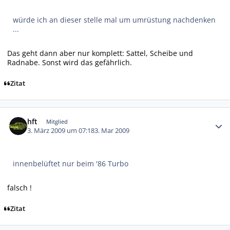
würde ich an dieser stelle mal um umrüstung nachdenken
...
Das geht dann aber nur komplett: Sattel, Scheibe und
Radnabe. Sonst wird das gefährlich.
Zitat
Autor-Statistiken
hft
Mitglied
3. März 2009 um 07:18
3. Mar 2009
innenbelüftet nur beim '86 Turbo
falsch !
Zitat