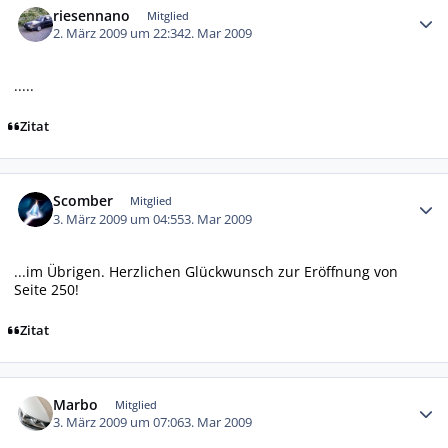
riesennano
Mitglied
2. März 2009 um 22:34
2. Mar 2009
.....
Zitat
Autor-Statistiken
Scomber
Mitglied
3. März 2009 um 04:55
3. Mar 2009
...im Übrigen. Herzlichen Glückwunsch zur Eröffnung von
Seite 250!
Zitat
Autor-Statistiken
Marbo
Mitglied
3. März 2009 um 07:06
3. Mar 2009